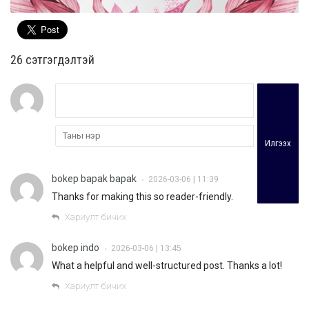
26 cэтгэгдэлтэй
Илгээх
bokep bapak bapak
2026-03-06 | 11:39
•
Thanks for making this so reader-friendly.
Хариулт бичих
bokep indo
2026-03-06 | 13:45
•
What a helpful and well-structured post. Thanks a lot!
Хариулт бичих