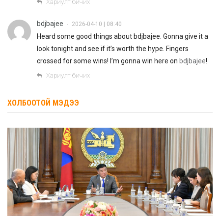
Хариулт бичих
bdjbajee
2026-04-10 | 08:40
•
Heard some good things about bdjbajee. Gonna give it a
look tonight and see if it’s worth the hype. Fingers
crossed for some wins! I’m gonna win here on
bdjbajee
!
Хариулт бичих
ХОЛБООТОЙ МЭДЭЭ