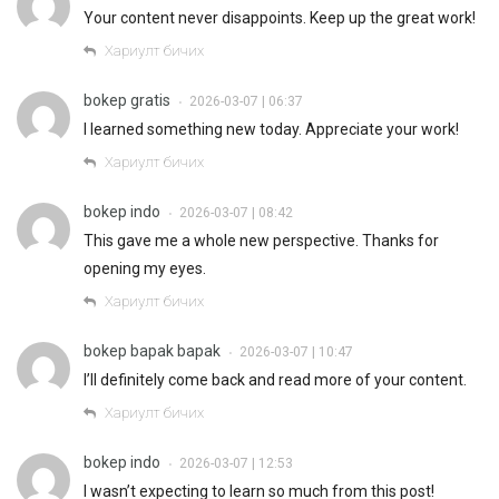
Your content never disappoints. Keep up the great work!
Хариулт бичих
bokep gratis
2026-03-07 | 06:37
•
I learned something new today. Appreciate your work!
Хариулт бичих
bokep indo
2026-03-07 | 08:42
•
This gave me a whole new perspective. Thanks for
opening my eyes.
Хариулт бичих
bokep bapak bapak
2026-03-07 | 10:47
•
I’ll definitely come back and read more of your content.
Хариулт бичих
bokep indo
2026-03-07 | 12:53
•
I wasn’t expecting to learn so much from this post!