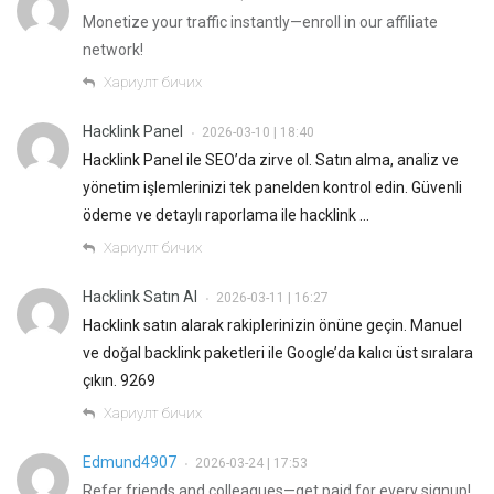
Monetize your traffic instantly—enroll in our affiliate
network!
Хариулт бичих
Hacklink Panel
2026-03-10 | 18:40
•
Hacklink Panel ile SEO’da zirve ol. Satın alma, analiz ve
yönetim işlemlerinizi tek panelden kontrol edin. Güvenli
ödeme ve detaylı raporlama ile hacklink …
Хариулт бичих
Hacklink Satın Al
2026-03-11 | 16:27
•
Hacklink satın alarak rakiplerinizin önüne geçin. Manuel
ve doğal backlink paketleri ile Google’da kalıcı üst sıralara
çıkın. 9269
Хариулт бичих
Edmund4907
2026-03-24 | 17:53
•
Refer friends and colleagues—get paid for every signup!