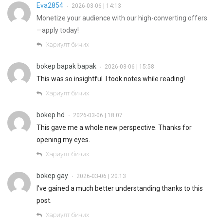
Eva2854
2026-03-06 | 14:13
•
Monetize your audience with our high-converting offers
—apply today!
Хариулт бичих
bokep bapak bapak
2026-03-06 | 15:58
•
This was so insightful. I took notes while reading!
Хариулт бичих
bokep hd
2026-03-06 | 18:07
•
This gave me a whole new perspective. Thanks for
opening my eyes.
Хариулт бичих
bokep gay
2026-03-06 | 20:13
•
I’ve gained a much better understanding thanks to this
post.
Хариулт бичих