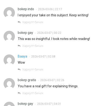
bokep indo
2026-03-06 | 22:17
•
I enjoyed your take on this subject. Keep writing!
Хариулт бичих
bokep gay
2026-03-07 | 00:22
•
This was so insightful. I took notes while reading!
Хариулт бичих
Baaya
2026-03-07 | 02:08
•
Wow
Хариулт бичих
bokep gratis
2026-03-07 | 02:26
•
You have a real gift for explaining things.
Хариулт бичих
bokep gay
2026-03-07 | 04:31
•