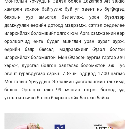
Монголын Урчуудын Эвлэл болон Zazama’s Art studio
хамтран зохион байгуулж буй уг эвент нь бүсгүйчүүдэд
баярын уур амьсгал бэлэглэж, уран бүтээлээр
дамжуулан өөрийн дотоод мэдрэмж, сэтгэл хөдлөлөө
илэрхийлэх боломжийг олгох юм. Арга хэмжээний үеэр
оролцогчид өнгө будаг ашиглан уран зураг зурж,
өөрийн баяр баясал, мэдрэмжийг бүтээл болгон
илэрхийлэх боломжтой. Мөн бүтээсэн зургаа гэртээ авч
харьж, дурсгал болгон хадгалах боломжтой аж. Тус
эвент гуравдугаар сарын 7, 8-ны өдрүүдэд 17:00 цагаас
Монголын Урчуудын Эвлэлийн үзэсгэлэнгийн танхимд
болно. Оролцох такс 99 мянган төгрөг бөгөөд үүнд
угталтын вино болон баярын кэйк багтсан байна
.