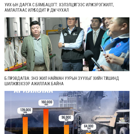
УИХ-ЫН ДАРГА С.БЯМБАЦОГТ: ХЭЛЭЛЦҮҮЛГЭЭС ИЛҮҮ ХЭРЭГЖИЛТ,
АМЛАЛТААС ИЛҮҮ БОДИТ ҮР ДҮН ЧУХАЛ
Б.ПҮРЭВДАГВА: ЭНЭ ЖИЛ НАЙМАН УУРЫН ЗУУХЫГ ХИЙН ТҮЛШИНД
ШИЛЖҮҮЛЭХЭЭР АЖИЛЛАЖ БАЙНА