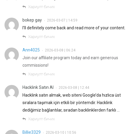
Хариулт бичих
bokep gay
2026-03-07 | 14:59
•
I’ll definitely come back and read more of your content.
Хариулт бичих
Ann4025
2026-03-08 | 06:24
•
Join our affiliate program today and earn generous
commissions!
Хариулт бичих
Hacklink Satın Al
2026-03-08 | 12:44
•
Hacklink satın almak, web siteni Google’da hızlıca üst
sıralara taşımak için etkili bir yöntemdir. Hacklink
dediğimiz bağlantılar, sıradan backlinklerden farklı …
Хариулт бичих
Billie3329
2026-03-10 | 10:56
•