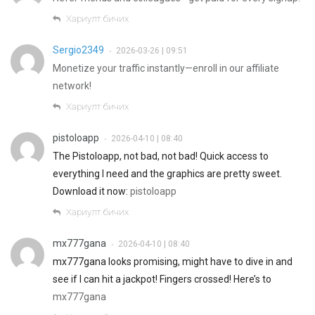
Хариулт бичих
Sergio2349
2026-03-26 | 09:51
•
Monetize your traffic instantly—enroll in our affiliate
network!
Хариулт бичих
pistoloapp
2026-04-10 | 08:40
•
The Pistoloapp, not bad, not bad! Quick access to
everything I need and the graphics are pretty sweet.
Download it now:
pistoloapp
Хариулт бичих
mx777gana
2026-04-10 | 08:40
•
mx777gana looks promising, might have to dive in and
see if I can hit a jackpot! Fingers crossed! Here’s to
mx777gana