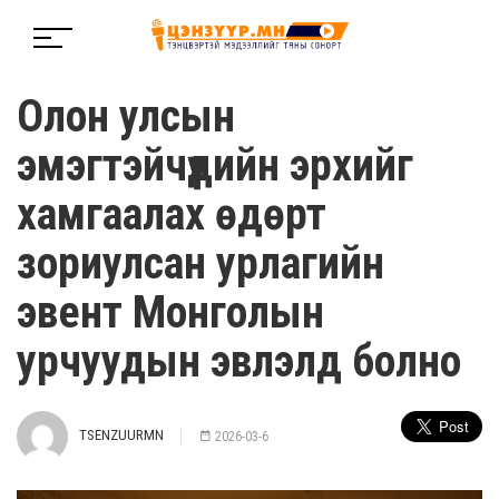
Олон улсын
эмэгтэйчүүдийн эрхийг
хамгаалах өдөрт
зориулсан урлагийн
эвент Монголын
урчуудын эвлэлд болно
TSENZUURMN
2026-03-6