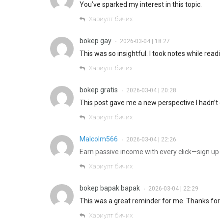
You’ve sparked my interest in this topic.
Хариулт бичих
bokep gay
2026-03-04 | 18:27
•
This was so insightful. I took notes while read
Хариулт бичих
bokep gratis
2026-03-04 | 20:28
•
This post gave me a new perspective I hadn’t
Хариулт бичих
Malcolm566
2026-03-04 | 22:26
•
Earn passive income with every click—sign up
Хариулт бичих
bokep bapak bapak
2026-03-04 | 22:29
•
This was a great reminder for me. Thanks for
Хариулт бичих