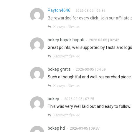
Payton4646
2026-03-05 | 02:39
•
Be rewarded for every click—join our affiliate
Хариулт бичих
bokep bapak bapak
2026-03-05 | 02:42
•
Great points, well supported by facts and logic
Хариулт бичих
bokep gratis
2026-03-05 | 04:59
•
Such a thoughtful and well-researched piece.
Хариулт бичих
bokep
2026-03-05 | 07:25
•
This was very well laid out and easy to follow.
Хариулт бичих
bokep hd
2026-03-05 | 09:37
•