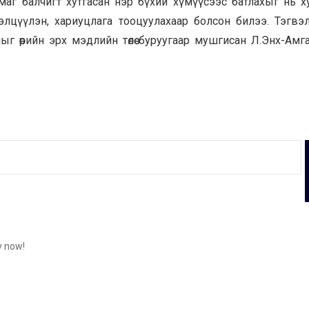
маг балчигт хутгасан нэр бүхий хүмүүсээс батлахыг нь х
цүүлэн, хариуцлага тооцуулахаар болсон билээ. Тэгвэ
ыг өөрийн эрх мэдлийн төлөө буруугаар мушгисан Л.Энх-Амг
y now!