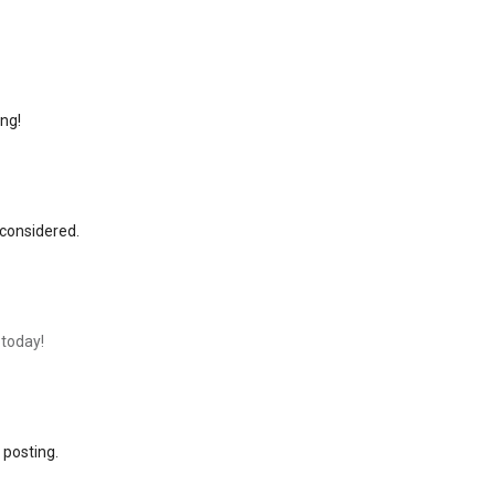
ing!
 considered.
 today!
 posting.