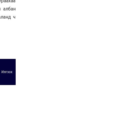
ураахаа
л албан
аланд ч
Илгээх