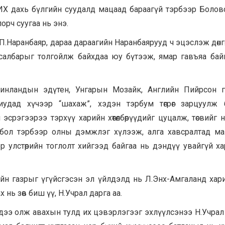
УИХ дахь бүлгийн суудалд мацаад бараагүй тэрбээр Боло
рч суугаа нь энэ.
.Наранбаяр, дараа дараагийн Наранбаярууд ч эцэслэж дөнгө
 салбарыг толгойлж байхдаа юу бүтээж, ямар гавъяа бай
Финландын эдүтен, Унгарын Мозайк, Английн Пийрсон 
улиудад хүчээр “шахаж”, хэдэн тэрбум төгрөг зарцуулж 
срэгээрээ тэрхүү харийн хөтөлбөрүүдийг цуцалж, төсвийг 
бол тэрбээр олны дэмжлэг хүлээж, алга хавсралтад ма
ээр улстөрийн тоглолт хийгээд байгаа нь дэндүү увайгүй х
йн газрыг үгүйсгэсэн эл үйлдэлд нь Л.Энх-Амгаланд хар
ь зөв биш үү, Н.Учрал дарга аа.
ндээ олж авахын тулд их цэвэрлэгээг эхлүүлсэнээ Н.Учра