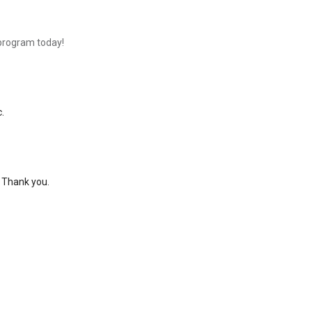
 program today!
.
 Thank you.