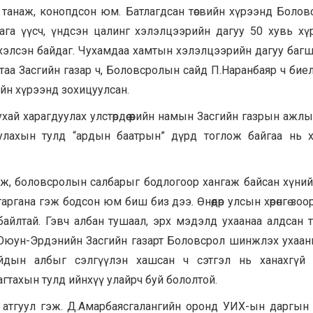
г нь танаж, конопдсон юм. Батлагдсан төсвийн хүрээнд Боло
ага үүсч, үндсэн цалинг хэлэлцээрийн дагуу 50 хувь хү
хэлсэн байдаг. Чухамдаа хамтын хэлэлцээрийн дагуу баг
аа Засгийн газар ч, Боловсролын сайд П.Наранбаяр ч бие
ийн хүрээнд зохицуулсан.
ай харагдуулах улстөрдөө өөрийн намын Засгийн газрын ажлы
улахын тулд “ардын баатрын” дүрд тоглож байгаа нь х
лж, боловсролын салбарыг бодлогоор хангаж байсан хүний
аргана гэж бодсон юм биш биз дээ. Өнөөдөр улсын хөрөнгө зоо
айлтай. Гэвч албан тушаал, эрх мэдэлд ухаанаа алдсан 
.Оюун-Эрдэнийн Засгийн газарт Боловсрол шинжлэх ухаан
сайдын албыг сэлгүүлэн хашсан ч сэтгэл нь ханахгүй 
тахын тулд ийнхүү улайрч буй бололтой.
ү атгуул гэж. Д.Амарбаясгалангийн оронд УИХ-ын даргын