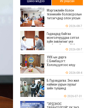
Шинэ мэдээ
Их уншсан
Мэргэжлийн болон
техникийн боловсролын
төгсөгчдөд олон улсын
хэмжээнд хүлээн
зөвшөөрөгдөх ур
2026-08-7
чадваруудыг олгоно
Гадаадад байгаа
монголчууддаа сэтгэл
зүйн зөвлөгөөг үнэ
төлбөргүй өгдөг Т.Мөнх-
Эрдэнийг Боловсролын
2026-08-7
тэргүүний ажилтнаар
шагналаа
УИХ-ын дарга
С.Бямбацогт:
Хэлэлцүүлгээс илүү
хэрэгжилт, амлалтаас
илүү бодит үр дүн чухал
2026-08-4
Б.Пүрэвдагва: Энэ жил
найман уурын зуухыг
хийн түлшинд
шилжүүлэхээр ажиллаж
байна
2026-07-31
“ЭРДЭНЭС
ТАВАНТОЛГОЙ” ХК ЭНЭ