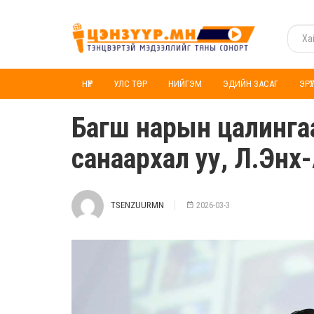
НҮҮР
УЛС ТӨР
НИЙГЭМ
ЭДИЙН ЗАСАГ
ЭРҮ
Багш нарын цалинга
санаархал уу, Л.Энх-
TSENZUURMN
2026-03-3