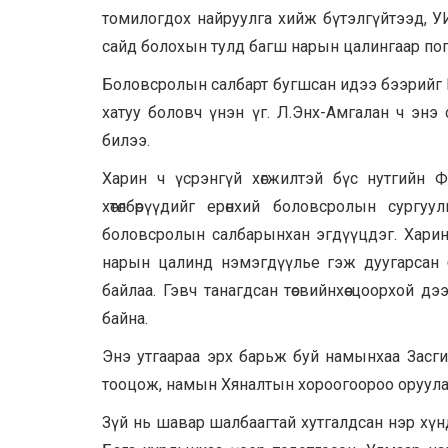
томилогдох найруулга хийж бүтэлгүйтээд, 
сайд болохын тулд багш нарын цалингаар попо
Боловсролын салбарт бугшсан идээ бээрийг П
хатуу боловч үнэн үг. Л.Энх-Амгалан ч энэ
билээ.
Харин ч үсрэнгүй хөгжилтэй бүс нутгийн 
хөтөлбөрүүдийг ерөнхий боловсролын сургу
боловсролын салбарынхан эгдүүцдэг. Харин э
нарын цалинд нэмэгдүүлье гэж дуугарсан 
байлаа. Гэвч танагдсан төсвийнхөө цоорхой д
байна.
Энэ утгаараа эрх барьж буй намынхаа Засги
тооцож, намын Хяналтын хороогоороо оруулах н
Зүй нь шавар шалбаагтай хутгалдсан нэр хү