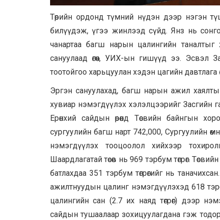
Төрийн ордонд түмний нүдэн дээр нэгэн т
билүүдэж, үгээ жинлээд сүйд. Янз нь сонг
чанартаа багш нарын цалингийн таналтыг 
сануулаад өгөөч, УИХ-ын гишүүд ээ. Эсвэл За
тоотойгоо харьцуулан хэдэн цагийн давтлага өг
Эргэн сануулахад, багш нарын ажил хаялтын 
хувиар нэмэгдүүлэх хэлэлцээрийг Засгийн г
Ерөнхий сайдын өрөөнд Төсвийн байнгын х
сургуулийн багш нарт 742,000, Сургуулийн өмн
нэмэгдүүлэх тооцоолол хийхээр тохирол
Шаардлагатай төсөв нь 969 тэрбум төгрөг. Төс
батлахдаа 351 тэрбум төгрөгийг нь таначихса
ажилтнуудын цалинг нэмэгдүүлэхэд 618 тэрбу
цалингийн сан (2.7 их наяд төгрөг) дээр нэ
сайдын тушаалаар зохицуулагдана гэж тодор