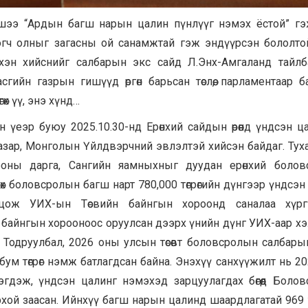
үшээ “Ардын багш нарын цалин пүнлүүг нэмэх ёстой” г
огч олныг загасны ой санамжтай гэж эндүүрсэн бололто
хэн хийснийг салбарын экс сайд Л.Энх-Амгаланд тайлб
сгийн газрын гишүүд өргөн барьсан төслөө, парламентаар б
өх үү, энэ хүнд…
үеэр буюу 2025.10.30-нд Ерөнхий сайдын өрөөнд үндсэн ц
азар, Монголын Үйлдвэрчний эвлэлтэй хийсэн байдаг. Тух
орооны дарга, Сангийн яамныхныг дуудан ерөнхий боло
өх боловсролын багш нарт 780,000 төгрөгийн дүнгээр үндсэн
цож УИХ-ын Төсвийн байнгын хороонд саналаа хүргү
вийн байнгын хорооноос оруулсан дээрх үнийн дүнг УИХ-аар х
н. Тодруулбал, 2026 оны улсын төсөвт боловсролын салбары
м төгрөг нэмж батлагдсан байна. Энэхүү санхүүжилт нь 2
мэгдэж, үндсэн цалинг нэмэхэд зарцуулагдах бөгөөд Боло
хой заасан. Ийнхүү багш нарын цалинд шаардлагатай 969