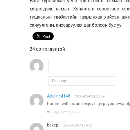
Бага хурлынхаа үеэр тодотгосон. Улмаар на
мэдэгдэж, намын Хяналтын хороогоор хэлэл
тушаалын төлөө Засгийн газрынхаа хийсэн ажл
сануулга өгч, анхааруулах цаг болсон бус уу.
24 cэтгэгдэлтэй
Adeline4148
2026-03-03 | 23:59
•
Partner with us and enjoy high payouts—appl
Хариулт бичих
bokep
2026-03-04 | 16:27
•