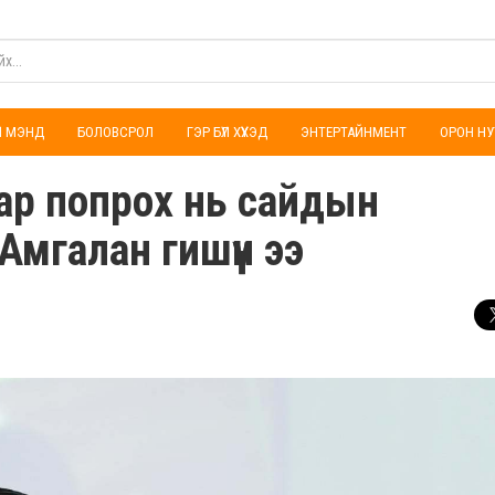
ҮЛ МЭНД
БОЛОВСРОЛ
ГЭР БҮЛ ХҮҮХЭД
ЭНТЕРТАЙНМЕНТ
ОРОН НУ
ар попрох нь сайдын
Амгалан гишүүн ээ