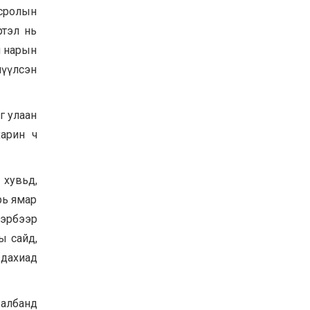
всролын
Байнгын хорооны дарга
М.Мандхай Цөлжилттэй
ртэл нь
тэмцэх тухай НҮБ-ын
конвенцын талуудын 17
ш нарын
дугаар бага хурал
2026-07-20
лүүлсэн
(СОР17)-ын бэлтгэл
ажлын явцтай танилцлаа
г улаан
арин ч
 хувьд,
рь ямар
тэрбээр
ы сайд,
дахиад
 албанд