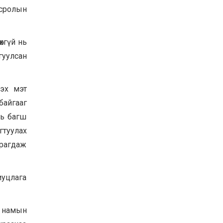
всролын
хгүй нь
гуулсан
гэх мэт
байгааг
нь багш
гтуулах
арагдаж
иуцлага
л намын