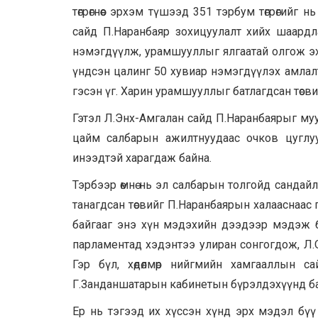
төгрөгнөөс эрхэм түшээд 351 тэрбум төгрөгий
сайд П.Наранбаяр зохицуулалт хийх шаардл
нэмэгдүүлж, урамшууллыг ялгаатай олгож э
үндсэн цалинг 50 хувиар нэмэгдүүлэх амлалт
гэсэн үг. Харин урамшууллыг батлагдсан төсв
Гэтэл Л.Энх-Амгалан сайд П.Наранбаярыг муух
цайм салбарын ажилтнуудаас очков цуглу
инээдтэй харагдаж байна.
Тэрбээр өмнө нь эл салбарын толгойд сандай
танагдсан төсвийг П.Наранбаярын халааснаас г
байгааг энэ хүн мэдэхийн дээдээр мэдэж б
парламентад хэдэнтээ улиран сонгогдож, Л
Гэр бүл, хөдөлмөр нийгмийн хамгааллын 
Г.Занданшатарын кабинетын бүрэлдэхүүнд баг
Ер нь тэгээд их хүссэн хүнд эрх мэдэл бү