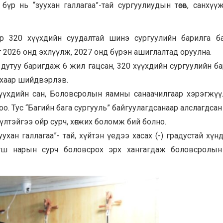
 бүр нь “зуухан галлагаа”-тай сургуулиудын төсөв, санхүү
р 320 хүүхдийн суудалтай шинэ сургуулийн барилга ба
2026 онд эхлүүлж, 2027 онд бүрэн ашиглалтад оруулна.
дутуу баригдаж 6 жил гацсан, 320 хүүхдийн сургуулийн б
ахаар шийдвэрлэв.
үүхдийн сан, Боловсролын яамны санаачилгаар хэрэгжү
оо. Тус “Багийн бага сургууль” байгуулагдсанаар алслагдсан
үлтэйгээ ойр сурч, хөгжих боломж бий болно.
зуухан галлагаа”- тай, хүйтэн үедээ хасах (-) градустай хүн
агш нарын сурч боловсрох эрх хангагдаж боловсролын 