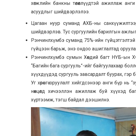
хөгжлийн банкны төлөөллүүдтэй ажиллаж анги
асуудлыг шийдвэрлэлээ.
Цагаан нуур суманд АХБ-ны санхүүжилтээ
шийдвэрлэв. Тус сургуулийн барилгын ажлыг 
Рэнчинлхүмбэ суманд 75%-ийн гүйцэтгэлтэй 
гүйцээн барьж, энэ ондоо ашиглалтад оруул
Рэнчинлхүмбэ сумын Хөөндий багт НҮБ-ын Х
“Багийн бага сургууль”-ийг байгуулахаар болл
хүүхдүүдэд сургууль завсардалт буурах, гэр б
Уг хөрөнгө оруулалт хийгдсэнээр анги бүр нь “
нөхцөлд хичээллэн ажиллаж буй хүүхэд б
хүртээмж, тэгш байдал дээшилнэ.