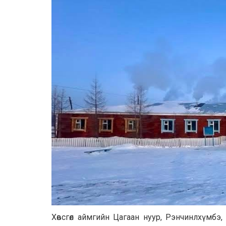
Хөвсгөл аймгийн Цагаан нуур, Рэнчинлхүмб