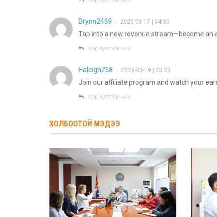
Brynn2469
2026-03-17 | 04:30
•
Tap into a new revenue stream—become an aff
Хариулт бичих
Haleigh258
2026-03-19 | 23:23
•
Join our affiliate program and watch your ea
Хариулт бичих
ХОЛБООТОЙ МЭДЭЭ