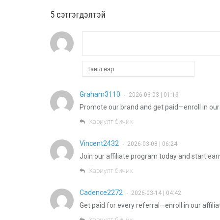
5 cэтгэгдэлтэй
Graham3110
2026-03-03 | 01:19
•
Promote our brand and get paid—enroll in our 
Хариулт бичих
Vincent2432
2026-03-08 | 06:24
•
Join our affiliate program today and start e
Хариулт бичих
Cadence2272
2026-03-14 | 04:42
•
Get paid for every referral—enroll in our affil
Хариулт бичих