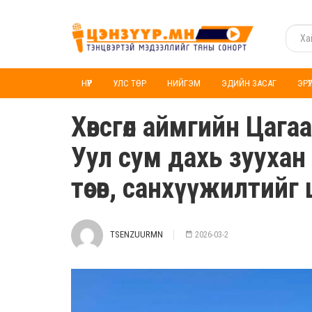
НҮҮР
УЛС ТӨР
НИЙГЭМ
ЭДИЙН ЗАСАГ
ЭРҮ
Хөвсгөл аймгийн Цаг
Уул сум дахь зуухан
төсөв, санхүүжилтий
TSENZUURMN
2026-03-2