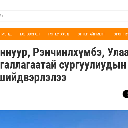
ҮЛ МЭНД
БОЛОВСРОЛ
ГЭР БҮЛ ХҮҮХЭД
ЭНТЕРТАЙНМЕНТ
ОРОН НУ
ааннуур, Рэнчинлхүмбэ, Ула
 галлагаатай сургуулиудын
г шийдвэрлэлээ