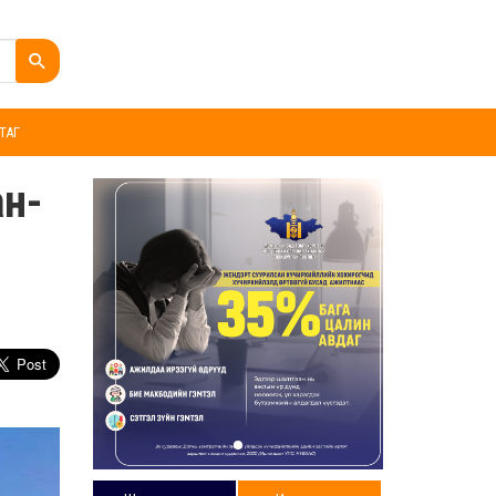
ТАГ
ан-