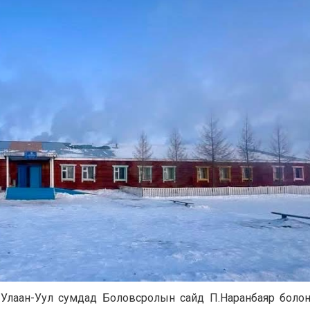
э, Улаан-Уул сумдад Боловсролын сайд П.Наранбаяр боло