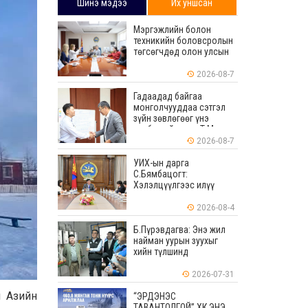
Шинэ мэдээ
Их уншсан
Мэргэжлийн болон
техникийн боловсролын
төгсөгчдөд олон улсын
хэмжээнд хүлээн
зөвшөөрөгдөх ур
2026-08-7
чадваруудыг олгоно
Гадаадад байгаа
монголчууддаа сэтгэл
зүйн зөвлөгөөг үнэ
төлбөргүй өгдөг Т.Мөнх-
Эрдэнийг Боловсролын
2026-08-7
тэргүүний ажилтнаар
шагналаа
УИХ-ын дарга
С.Бямбацогт:
Хэлэлцүүлгээс илүү
хэрэгжилт, амлалтаас
илүү бодит үр дүн чухал
2026-08-4
Б.Пүрэвдагва: Энэ жил
найман уурын зуухыг
хийн түлшинд
шилжүүлэхээр ажиллаж
байна
2026-07-31
н Азийн
“ЭРДЭНЭС
ТАВАНТОЛГОЙ” ХК ЭНЭ