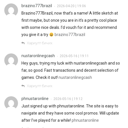
brazino777brazil
2026-04-20 | 19:06
•
Brazino777Brazil, now that’s a name! A little sketch at
first maybe, but once you are in it’s a pretty cool place
with some nice deals. I’d vouch for it and recommend
you give it a try
brazino777brazil
Хариулт бичих
nustaronlinegcash
2026-05-16 | 19:11
•
Hey guys, trying my luck with nustaronlinegcash and so
far, so good. Fast transactions and decent selection of
games. Check it out!
nustaronlinegcash
Хариулт бичих
phnustaronline
2026-05-16 | 19:12
•
Just signed up with phnustaronline. The site is easy to
navigate and they have some cool promos. Will update
after I’ve played for a while!
phnustaronline