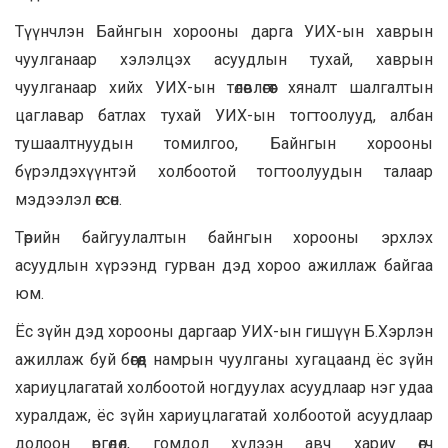
Түүнчлэн Байнгын хорооны дарга УИХ-ын хаврын
чуулганаар хэлэлцэх асуудлын тухай, хаврын
чуулганаар хийх УИХ-ын төлөвлөгөөт хяналт шалгалтын
цаглавар батлах тухай УИХ-ын тогтоолууд, албан
тушаалтнуудын томилгоо, Байнгын хорооны
бүрэлдэхүүнтэй холбоотой тогтоолуудын талаар
мэдээлэл өгсөн.
Төрийн байгуулалтын байнгын хорооны эрхлэх
асуудлын хүрээнд гурван дэд хороо ажиллаж байгаа
юм.
Ёс зүйн дэд хорооны даргаар
УИХ-ын гишүүн Б.Хэрлэн
ажиллаж буй бөгөөд намрын чуулганы хугацаанд ёс зүйн
хариуцлагатай холбоотой ногдуулах асуудлаар нэг удаа
хуралдаж, ёс зүйн хариуцлагатай холбоотой асуудлаар
долоон өргөдөл, гомдол хүлээн авч хариу өгч