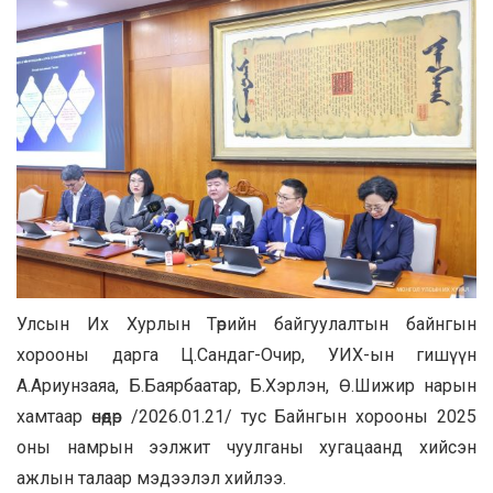
Улсын Их Хурлын Төрийн байгуулалтын байнгын
хорооны дарга Ц.Сандаг-Очир, УИХ-ын гишүүн
А.Ариунзаяа, Б.Баярбаатар, Б.Хэрлэн, Ө.Шижир нарын
хамтаар өнөөдөр /2026.01.21/ тус Байнгын хорооны 2025
оны намрын ээлжит чуулганы хугацаанд хийсэн
ажлын талаар мэдээлэл хийлээ.