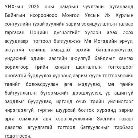
УИХ-ын 2025 оны намрын чуулганы хугацаанд
Байнгын ихорооноос Монгол Улсын Их Хурлын
сонгуулийн тухай хуулийн зарим зохицуулалтын талаар
гаргасан Цэцийн дүгнэлтийг хүлээн авах эсэх
асуудлаар тогтоол батлуулжээ. Мөн Иргэдийн эрүүл,
аюулгүй орчинд амьдрах эрхийг баталгаажуулах,
үндэсний эдийн засгийн аюулгүй байдлыг хангах
зорилгоор төрийн хяналт шалгалтын тогтолцоог
оновчтой бүрдүүлэх хүрээнд зарим хууль тогтоомжийн
төслийг боловсруулан өргөн мэдүүлэх, мөн төрийн
байгууллагын бүтээмжийг дээшлүүлэх, үр ашиггүй
зардлыг бууруулах, иргэнд очих төрийн үйлчилгээг
чирэгдэлгүй, түргэн шуурхай болгох хүрээнд зарим
арга хэмжээг авч хэрэгжүүлэхийг Засгийн газарт
даалгах агуулгатай тогтоол батлуулсныг тэрбээр
тодотгосон.