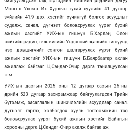
байгуулагдсан бөгөөд Иргэдийн нийтийн өргөдлийн дагуу
Монгол Улсын Их Хурлын тухай хуулийн 41 дүгээр
зүйлийн 41.9 дэх хэсгийг хүчингүй болгох асуудлыг
судалж, санал, дүгнэлт боловсруулах үүрэг бүхий
ажлын хэсгийг УИХ-ын гишүүн Б.Хэрлэн, Олон
нийтийн радио, телевизийн Үндэсний зөвлөлийн гишүүнд
нэр дэвшигчийг сонгон шалгаруулах үүрэг бүхий
ажлын хэсгийг УИХ-ын гишүүн Б.Баярбаатар ахлан
ажиллаж байгааг Ц.Сандаг-Очир дарга танилцуулсан
юм.
УИХ-ын даргын 2025 оны 12 дугаар сарын 26-ны
өдрийн 523 дугаар захирамжаар байгуулагдсан Төрийн
бүтээмж, засаглалын шинэчлэлийн асуудлаар санал,
дүгнэлт гаргах, холбогдох хууль тогтоомжийн төсөл
боловсруулах үүрэг бүхий ажлын хэсгийг Байнгын
хорооны дарга Ц.Сандаг-Очир ахалж байгаа аж.