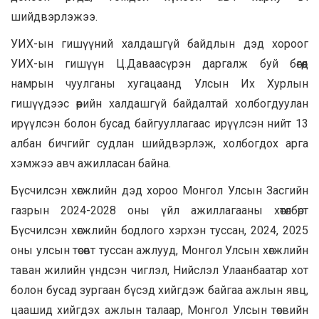
шийдвэрлэжээ.
УИХ-ын гишүүний халдашгүй байдлын дэд хороог
УИХ-ын гишүүн Ц.Даваасүрэн даргалж буй бөгөөд
намрын чуулганы хугацаанд Улсын Их Хурлын
гишүүдээс өөрийн халдашгүй байдалтай холбогдуулан
ирүүлсэн болон бусад байгууллагаас ирүүлсэн нийт 13
албан бичгийг судлан шийдвэрлэж, холбогдох арга
хэмжээ авч ажилласан байна.
Бүсчилсэн хөгжлийн дэд хороо Монгол Улсын Засгийн
газрын 2024-2028 оны үйл ажиллагааны хөтөлбөрт
Бүсчилсэн хөгжлийн бодлого хэрхэн туссан, 2024, 2025
оны улсын төсөвт туссан ажлууд, Монгол Улсын хөгжлийн
таван жилийн үндсэн чиглэл, Нийслэл Улаанбаатар хот
болон бусад зургаан бүсэд хийгдэж байгаа ажлын явц,
цаашид хийгдэх ажлын талаар, Монгол Улсын төсвийн