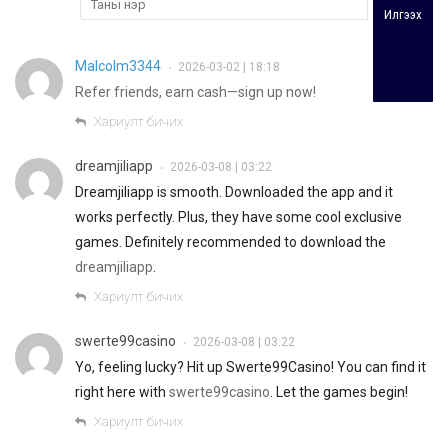
Илгээх
Malcolm3344
2026-03-02 | 18:18
•
Refer friends, earn cash—sign up now!
Хариулт бичих
dreamjiliapp
2026-03-08 | 03:22
•
Dreamjiliapp is smooth. Downloaded the app and it
works perfectly. Plus, they have some cool exclusive
games. Definitely recommended to download the
dreamjiliapp
.
Хариулт бичих
swerte99casino
2026-03-08 | 03:22
•
Yo, feeling lucky? Hit up Swerte99Casino! You can find it
right here with
swerte99casino
. Let the games begin!
Хариулт бичих