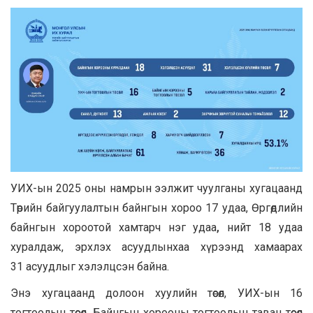
УИХ-ын 2025 оны намрын ээлжит чуулганы хугацаанд
Төрийн байгуулалтын байнгын хороо 17 удаа, Өргөдлийн
байнгын хороотой хамтарч нэг удаа
,
нийт
18 удаа
хуралдаж, эрхлэх асуудлынхаа хүрээнд хамаарах
31
асуудлыг хэлэлцсэн байна.
Энэ хугацаанд долоон
хуулийн төсөл, УИХ-ын 16
тогтоолын төсөл, Байнгын хорооны тогтоолын таван төсөл