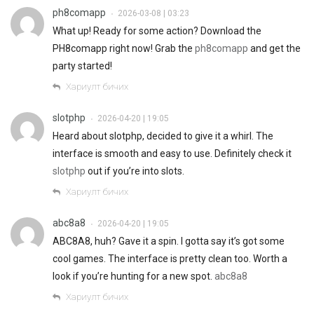
ph8comapp
2026-03-08 | 03:23
•
What up! Ready for some action? Download the
PH8comapp right now! Grab the
ph8comapp
and get the
party started!
Хариулт бичих
slotphp
2026-04-20 | 19:05
•
Heard about slotphp, decided to give it a whirl. The
interface is smooth and easy to use. Definitely check it
slotphp
out if you’re into slots.
Хариулт бичих
abc8a8
2026-04-20 | 19:05
•
ABC8A8, huh? Gave it a spin. I gotta say it’s got some
cool games. The interface is pretty clean too. Worth a
look if you’re hunting for a new spot.
abc8a8
Хариулт бичих