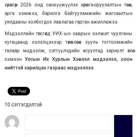
хөрөнгөөр 2026 онд санхүүжүүлэх хөрөнгө оруулалтын төсөл,
арга хэмжээ, барилга байгууламжийн жагсаалтын
уялдааны холбогдох лавлагаа гарган ажиллажээ.
Мэдээллийн төгсгөлд УИХ-ын хаврын ээлжит чуулганы
хугацаанд хэлэлцэхээр төлөвлөсөн хууль тогтоомжийн
талаар мэдээлж, сэтгүүлчдийн асуултад хариулт өглөө
хэмээн
Улсын Их Хурлын Хэвлэл мэдээлэл, олон
нийттэй харилцах газраас мэдээллээ.
10 cэтгэгдэлтэй