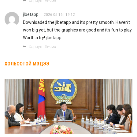
Хариулт бичих
jlbetapp
2026-05-16 | 19:12
•
Downloaded the jlbetapp and it’s pretty smooth. Haven’t
won big yet, but the graphics are good and it’s fun to play.
Worth a try!
jlbetapp
Хариулт бичих
ХОЛБООТОЙ МЭДЭЭ