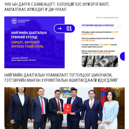
УИХ-ЫН ДАРГА С.БЯМБАЦОГТ: ХЭЛЭЛЦҮҮЛГЭЭС ИЛҮҮ ХЭРЭГЖИЛТ,
АМЛАЛТААС ИЛҮҮ БОДИТ ҮР ДҮН ЧУХАЛ
НИЙГМИЙН ДААТГАЛЫН УЛАМЖЛАЛТ ТОГТОЛЦООГ ШИНЭЧИЛЖ,
ТЭТГЭВРИЙН МӨНГӨН ХУРИМТЛАЛЫН АШИГЛАГДААГҮЙ ҮЛДЭГДЛИЙГ
ӨВЛҮҮЛЭХ БОЛОМЖТОЙ БОЛЛОО