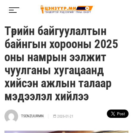
Төрийн байгуулалтын
байнгын хорооны 2025
оны намрын ээлжит
чуулганы хугацаанд
хийсэн ажлын талаар
мэдээлэл хийлээ
TSENZUURMN
2026-01-21