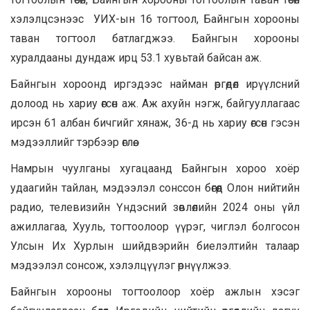
хэлэлцсэнээс УИХ-ын 16 тогтоол, Байнгын хорооны
таван тогтоол батлагджээ. Байнгын хорооны
хуралдааны дундаж ирц 53.1 хувьтай байсан аж.
Байнгын хороонд иргэдээс найман
өргөдөл ирүүлсний
долоод нь хариу өгсөн аж. Аж ахуйн нэгж, байгууллагаас
ирсэн 61 албан бичгийг хянаж, 36-д нь хариу өгсөн гэсэн
мэдээллийг тэрбээр өглөө.
Намрын чуулганы хугацаанд Байнгын хороо хоёр
удаагийн тайлан, мэдээлэл сонссон бөгөөд Олон нийтийн
радио, телевизийн Үндэсний зөвлөлийн 2024 оны үйл
ажиллагаа, Хууль, тогтоолоор үүрэг, чиглэл болгосон
Улсын Их Хурлын шийдвэрийн биелэлтийн талаар
мэдээлэл сонсож, хэлэлцүүлэг өрнүүлжээ.
Байнгын хорооны тогтоолоор хоёр ажлын хэсэг