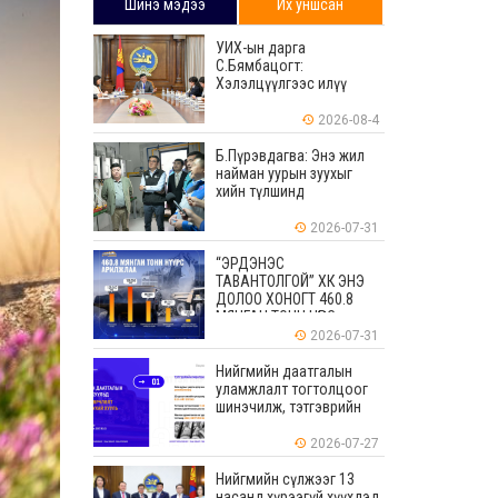
Шинэ мэдээ
Их уншсан
УИХ-ын дарга
С.Бямбацогт:
Хэлэлцүүлгээс илүү
хэрэгжилт, амлалтаас
илүү бодит үр дүн чухал
2026-08-4
Б.Пүрэвдагва: Энэ жил
найман уурын зуухыг
хийн түлшинд
шилжүүлэхээр ажиллаж
байна
2026-07-31
“ЭРДЭНЭС
ТАВАНТОЛГОЙ” ХК ЭНЭ
ДОЛОО ХОНОГТ 460.8
МЯНГАН ТОНН НҮҮРС
АРИЛЖЛАА
2026-07-31
Нийгмийн даатгалын
уламжлалт тогтолцоог
шинэчилж, тэтгэврийн
мөнгөн хуримтлалын
ашиглагдаагүй
2026-07-27
үлдэгдлийг өвлүүлэх
боломжтой боллоо
Нийгмийн сүлжээг 13
насанд хүрээгүй хүүхдэд