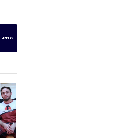
УИХ-ын дарга
С.Бямбацогт ОУВС-гийн
ажлын хэсгийн
төлөөлөгчдийг хүлээн
авч уулзлаа
2026-06-23
Илгээх