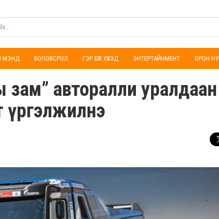
ҮЛ МЭНД
БОЛОВСРОЛ
ГЭР БҮЛ ХҮҮХЭД
ЭНТЕРТАЙНМЕНТ
ОРОН НУ
 зам” авторалли уралдаан 
т үргэлжилнэ