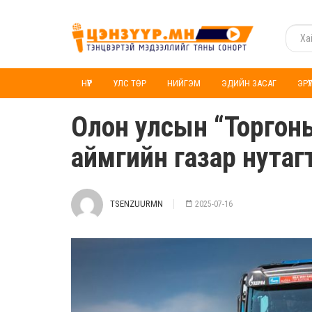
НҮҮР
УЛС ТӨР
НИЙГЭМ
ЭДИЙН ЗАСАГ
ЭРҮ
Олон улсын “Торгоны
аймгийн газар нутаг
TSENZUURMN
2025-07-16