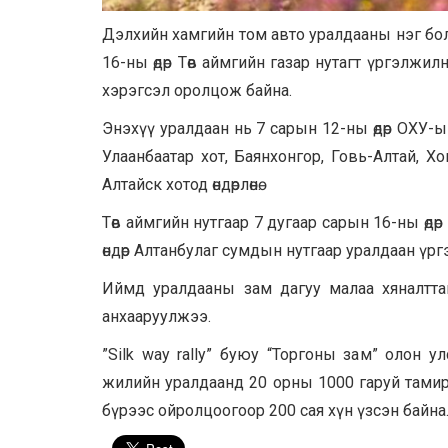
Дэлхийн хамгийн том авто уралдааны нэг бол
16-ны өдөр Төв аймгийн газар нутагт үргэлжи
хэрэгсэл оролцож байна.
Энэхүү уралдаан нь 7 сарын 12-ны өдөр ОХУ-ын
Улаанбаатар хот, Баянхонгор, Говь-Алтай, Х
Алтайск хотод өндөрлөнө.
Төв аймгийн нутгаар 7 дугаар сарын 16-ны өд
өндөр Алтанбулаг сумдын нутгаар уралдаан үр
Иймд уралдааны зам дагуу малаа хяналттай
анхааруулжээ.
”Silk way rally” буюу “Торгоны зам” олон ул
жилийн уралдаанд 20 орны 1000 гаруй тамир
бүрээс ойролцоогоор 200 сая хүн үзсэн байна