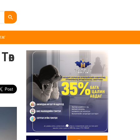
ТАГ
Төв