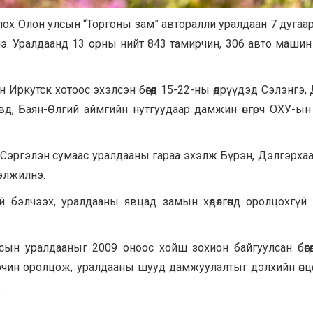
ох Олон улсын “Торгоны зам” авторалли уралдаан 7 дугаа
лнэ. Уралдаанд 13 орны нийт 843 тамирчин, 306 авто машин
 Иркутск хотоос эхэлсэн бөгөөд 15-22-ны өдрүүдэд Сэлэнгэ, 
овд, Баян-Өлгий аймгийн нутгуудаар дамжин өнгөрч ОХУ-ын
өр Сэргэлэн сумаас уралдааны гараа эхэлж Бүрэн, Дэлгэрхаа
гэлжилнэ.
 бэлчээх, уралдааны явцад замын хөдөлгөөнд оролцохгүй
сын уралдааныг 2009 оноос хойш зохион байгуулсан бөгөөд ө
чин оролцож, уралдааны шууд дамжуулалтыг дэлхийн өнцө
.