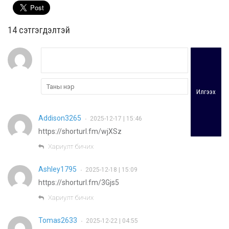
14 cэтгэгдэлтэй
Илгээх
Addison3265
2025-12-17 | 15:46
•
https://shorturl.fm/wjXSz
Хариулт бичих
Ashley1795
2025-12-18 | 15:09
•
https://shorturl.fm/3Gjs5
Хариулт бичих
Tomas2633
2025-12-22 | 04:55
•