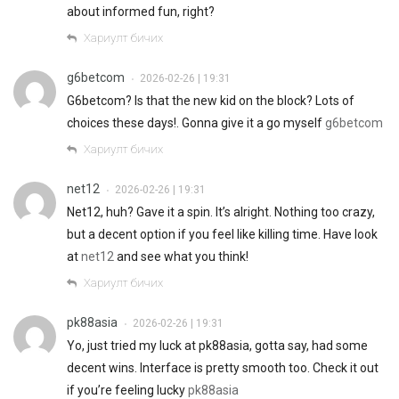
about informed fun, right?
Хариулт бичих
g6betcom
2026-02-26 | 19:31
•
G6betcom? Is that the new kid on the block? Lots of
choices these days!. Gonna give it a go myself
g6betcom
Хариулт бичих
net12
2026-02-26 | 19:31
•
Net12, huh? Gave it a spin. It’s alright. Nothing too crazy,
but a decent option if you feel like killing time. Have look
at
net12
and see what you think!
Хариулт бичих
pk88asia
2026-02-26 | 19:31
•
Yo, just tried my luck at pk88asia, gotta say, had some
decent wins. Interface is pretty smooth too. Check it out
if you’re feeling lucky
pk88asia