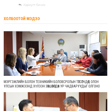
Хариулт бичих
ХОЛБООТОЙ МЭДЭЭ
МЭРГЭЖЛИЙН БОЛОН ТЕХНИКИЙН БОЛОВСРОЛЫН ТӨГСӨГЧДӨД ОЛОН
УЛСЫН ХЭМЖЭЭНД ХҮЛЭЭН ЗӨВШӨӨРӨГДӨХ УР ЧАДВАРУУДЫГ ОЛГОНО