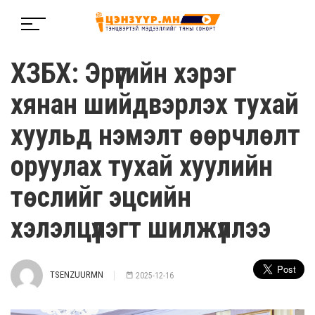
ХЗБХ: Эрүүгийн хэрэг
хянан шийдвэрлэх тухай
хуульд нэмэлт өөрчлөлт
оруулах тухай хуулийн
төслийг эцсийн
хэлэлцүүлэгт шилжүүллээ
TSENZUURMN
2025-12-16