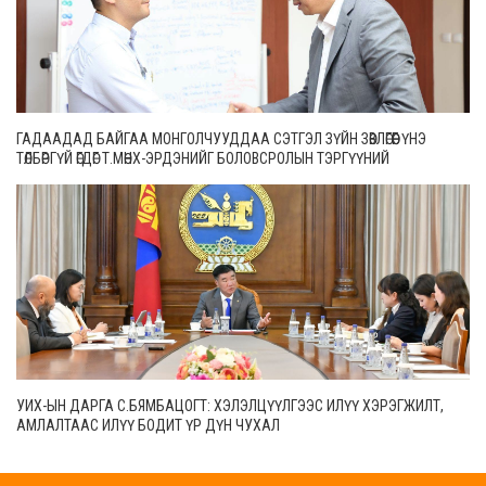
ГАДААДАД БАЙГАА МОНГОЛЧУУДДАА СЭТГЭЛ ЗҮЙН ЗӨВЛӨГӨӨГ ҮНЭ
ТӨЛБӨРГҮЙ ӨГДӨГ Т.МӨНХ-ЭРДЭНИЙГ БОЛОВСРОЛЫН ТЭРГҮҮНИЙ
АЖИЛТНААР ШАГНАЛАА
УИХ-ЫН ДАРГА С.БЯМБАЦОГТ: ХЭЛЭЛЦҮҮЛГЭЭС ИЛҮҮ ХЭРЭГЖИЛТ,
АМЛАЛТААС ИЛҮҮ БОДИТ ҮР ДҮН ЧУХАЛ