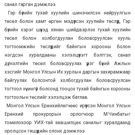
санал гарган дэмжлээ.
Гэр бүлийн тухай хуулийн шинэчилсэн найруулгын
төсөл болон хамт өргөн мэдүүлсэн хуулийн төслүүд, Гэр
бүлийн хэрэг шүүхэд хянан шийдвэрлэх тухай хуулийн
төсөл болон холбогдуулан боловсруулсан хууль
тогтоомжийн төслүүдийг байнгын хорооны болон
нэгдсэн хуралдааны хэлэлцүүлэгт бэлтгэх, санал
дүгнэлтийн төсөл боловсруулах үүрэг бүхий Ажлын
хэсгийг Монгол Улсын Их хурлын даргын захирамжаар
байгуулах болсонтой холбогдуулан боловсруулсан
тогтоол хүчингүй болсонд тооцох тухай байнгын хорооны
тогтоолын төслийг хэлэлцэж батлав.
Монгол Улсын Ерөнхийлөгчөөс ирүүлсэн Монгол Улсын
Ерөнхий прокурорын орлогчоор М.Чинбатыг
томилохоор УИХ-тай зөвшилцөх саналыг хуралдаанд
оролцсон гишүүдийн олонх дэмжлээ.