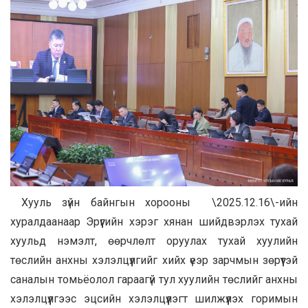
Хууль зүйн байнгын хорооны \2025.12.16\-ийн
хуралдаанаар Эрүүгийн хэрэг хянан шийдвэрлэх тухай
хуульд нэмэлт, өөрчлөлт оруулах тухай хуулийн
төслийн анхны хэлэлцүүлгийг хийх үеэр зарчмын зөрүүтэй
саналын томьёолол гараагүй тул хуулийн төслийг анхны
хэлэлцүүлгээс эцсийн хэлэлцүүлэгт шилжүүлэх горимын