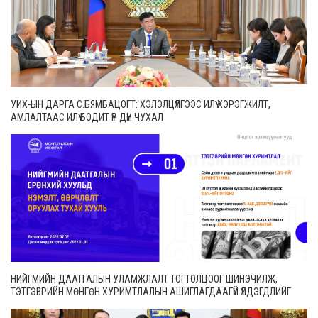
УИХ-ЫН ДАРГА С.БЯМБАЦОГТ: ХЭЛЭЛЦҮҮЛГЭЭС ИЛҮҮ ХЭРЭГЖИЛТ,
АМЛАЛТААС ИЛҮҮ БОДИТ ҮР ДҮН ЧУХАЛ
НИЙГМИЙН ДААТГАЛЫН УЛАМЖЛАЛТ ТОГТОЛЦООГ ШИНЭЧИЛЖ,
ТЭТГЭВРИЙН МӨНГӨН ХУРИМТЛАЛЫН АШИГЛАГДААГҮЙ ҮЛДЭГДЛИЙГ
ӨВЛҮҮЛЭХ БОЛОМЖТОЙ БОЛЛОО