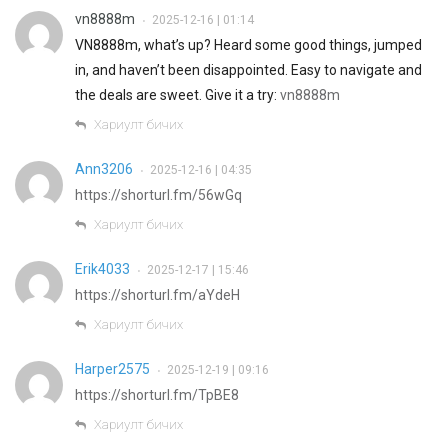
vn8888m
2025-12-16 | 01:14
•
VN8888m, what’s up? Heard some good things, jumped
in, and haven’t been disappointed. Easy to navigate and
the deals are sweet. Give it a try:
vn8888m
Хариулт бичих
Ann3206
2025-12-16 | 04:35
•
https://shorturl.fm/56wGq
Хариулт бичих
Erik4033
2025-12-17 | 15:46
•
https://shorturl.fm/aYdeH
Хариулт бичих
Harper2575
2025-12-19 | 09:16
•
https://shorturl.fm/TpBE8
Хариулт бичих