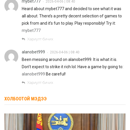
mybet777
2026-04-06 | 08:40
•
Heard about mybet777 and decided to see what it was
all about. There’s a pretty decent selection of games to
pick from and it’s fun to play. Play responsibly! Try it:
mybet777
Хариулт бичих
alanobet999
2026-04-06 | 08:40
•
Been messing around on alanobet999. It is what it is.
Don’t expect to strike it rich lol. Have a game by going to:
alanobet999
Be careful!
Хариулт бичих
ХОЛБООТОЙ МЭДЭЭ