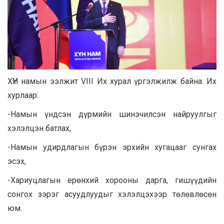
ХҮН намын ээлжит VIII Их хурал үргэлжилж байна. Их
хурлаар:
-Намын үндсэн дүрмийн шинэчилсэн найруулгыг
хэлэлцэн батлах,
-Намын удирдлагын бүрэн эрхийн хугацааг сунгах
эсэх,
-Хариуцлагын ерөнхий хорооны дарга, гишүүдийн
сонгох зэрэг асуудлуудыг хэлэлцэхээр төлөвлөсөн
юм.