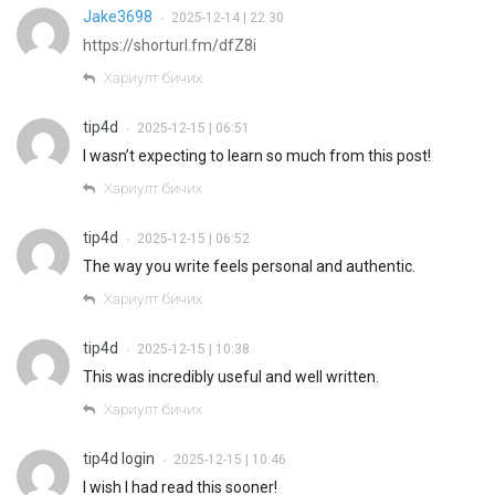
Jake3698
2025-12-14 | 22:30
•
https://shorturl.fm/dfZ8i
Хариулт бичих
tip4d
2025-12-15 | 06:51
•
I wasn’t expecting to learn so much from this post!
Хариулт бичих
tip4d
2025-12-15 | 06:52
•
The way you write feels personal and authentic.
Хариулт бичих
tip4d
2025-12-15 | 10:38
•
This was incredibly useful and well written.
Хариулт бичих
tip4d login
2025-12-15 | 10:46
•
I wish I had read this sooner!