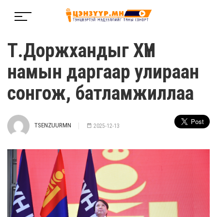
Т.Доржхандыг ХҮН
намын даргаар улираан
сонгож, батламжиллаа
TSENZUURMN
2025-12-13