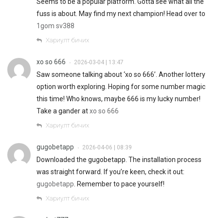
Seems to be a popular platform. Gotta see what all the
fuss is about. May find my next champion! Head over to
1gom sv388
Хариулт бичих
xo so 666
2026-03-04 | 13:47
•
Saw someone talking about ‘xo so 666’. Another lottery
option worth exploring. Hoping for some number magic
this time! Who knows, maybe 666 is my lucky number!
Take a gander at
xo so 666
Хариулт бичих
gugobetapp
2026-04-06 | 08:39
•
Downloaded the gugobetapp. The installation process
was straight forward. If you’re keen, check it out:
gugobetapp
. Remember to pace yourself!
Хариулт бичих