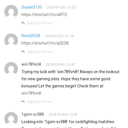
Susan3135
2026-01-03 | 10:55
•
https://shorturl.fm/siRTQ
Хариулт бичих
Reed2028
2026-01-03 | 21:16
•
https://shorturl.fm/qGEDB
Хариулт бичих
win789vn8
2026-03-04 | 13:47
•
Trying my luck with ‘win789vn8’! Always on the lookout
for new gaming sites. Hope they have some good
bonuses! Let the games begin! Check them at
win789vn8
Хариулт бичих
1gom sv388
2026-03-04 | 13:47
•
Looking into ‘1gom sv388’ for cockfighting matches.