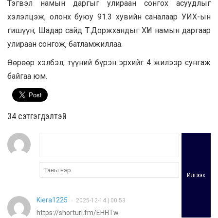
Тэгвэл намын даргыг улираан сонгох асуудлыг
хэлэлцэж, олонх буюу 91.3 хувийн саналаар УИХ-ын
гишүүн, Шадар сайд Т.Доржхандыг ХҮН намын даргаар
улираан сонгож, батламжиллаа.
Өөрөөр хэлбэл, түүний бүрэн эрхийг 4 жилээр сунгаж
байгаа юм.
34 cэтгэгдэлтэй
Илгээх
Kiera1225
2025-12-14 | 00:53
•
https://shorturl.fm/EHHTw