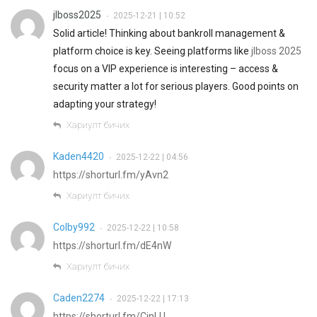
jlboss2025
2025-12-21 | 10:52
•
Solid article! Thinking about bankroll management &
platform choice is key. Seeing platforms like
jlboss 2025
focus on a VIP experience is interesting – access &
security matter a lot for serious players. Good points on
adapting your strategy!
Хариулт бичих
Kaden4420
2025-12-22 | 04:56
•
https://shorturl.fm/yAvn2
Хариулт бичих
Colby992
2025-12-22 | 10:58
•
https://shorturl.fm/dE4nW
Хариулт бичих
Caden2274
2025-12-22 | 17:13
•
https://shorturl.fm/CinLU