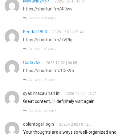
Makayla2967
2025-12-01 | 17:01
•
https://shorturl.fm/4l9wv
Хариулт бичих
Kendall4800
2025-12-02 | 05:40
•
https://shorturl.fm/7VRIg
Хариулт бичих
Carl3753
2025-12-02 | 06:05
•
https://shorturl.fm/CGK9a
Хариулт бичих
syair macau hari ini
2025-12-02 | 06:21
•
Great content, I’ll definitely visit again.
Хариулт бичих
dolantogel login
2025-12-02 | 07:20
•
Your thoughts are always so well-organized and