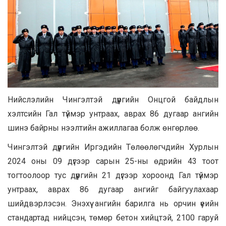
Нийслэлийн Чингэлтэй дүүргийн Онцгой байдлын
хэлтсийн Гал түймэр унтраах, аврах 86 дугаар ангийн
шинэ байрны нээлтийн ажиллагаа болж өнгөрлөө.
Чингэлтэй дүүргийн Иргэдийн Төлөөлөгчдийн Хурлын
2024 оны 09 дүгээр сарын 25-ны өдрийн 43 тоот
тогтоолоор тус дүүргийн 21 дүгээр хороонд Гал түймэр
унтраах, аврах 86 дугаар ангийг байгуулахаар
шийдвэрлэсэн. Энэхүү ангийн барилга нь орчин үеийн
стандартад нийцсэн, төмөр бетон хийцтэй, 2100 гаруй