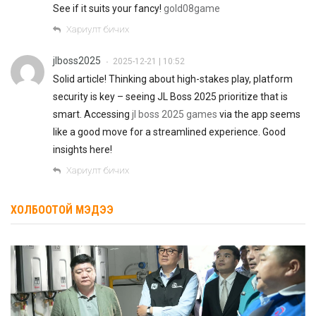
See if it suits your fancy!
gold08game
Хариулт бичих
jlboss2025
2025-12-21 | 10:52
•
Solid article! Thinking about high-stakes play, platform
security is key – seeing JL Boss 2025 prioritize that is
smart. Accessing
jl boss 2025 games
via the app seems
like a good move for a streamlined experience. Good
insights here!
Хариулт бичих
ХОЛБООТОЙ МЭДЭЭ