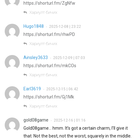
https://shorturl.fm/ZgNfw
Хариулт бичих
Hugo1848
2025-12-08 | 23:22
•
https://shorturl.fm/rhwPD
Хариулт бичих
Ainsley3633
2025-12-09 | 07:03
•
https://shorturl.fm/mkCOs
Хариулт бичих
Earl3619
2025-12-15 | 06:42
•
https://shorturl.fm/Gj1Mk
Хариулт бичих
gold08game
2025-12-16 | 01:16
•
Gold08game… hmm. It’s got a certain charm, I’ll give it
that. Not the best, not the worst, squarely in the middle.