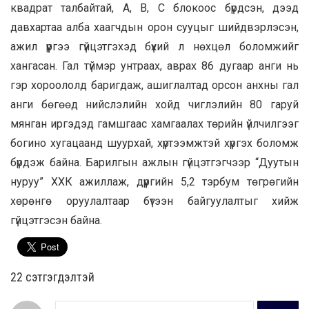
квадрат талбайтай, А, В, С блокоос бүрдсэн, дээд
давхартаа алба хаагчдын орон сууцыг шийдвэрлэсэн,
ажил үүргээ гүйцэтгэхэд бүхий л нөхцөл боломжийг
хангасан. Гал түймэр унтраах, аврах 86 дугаар анги нь
гэр хороололд баригдаж, ашиглалтад орсон анхны гал
анги бөгөөд нийслэлийн хойд чиглэлийн 80 гаруй
мянган иргэдэд гамшгаас хамгаалах төрийн үйлчилгээг
богино хугацаанд шуурхай, хүртээмжтэй хүргэх боломж
бүрдэж байна. Барилгын ажлын гүйцэтгэгчээр “Дуутын
нуруу” ХХК ажиллаж, дүүргийн 5,2 тэрбум төгрөгийн
хөрөнгө оруулалтаар бүтээн байгуулалтыг хийж
гүйцэтгэсэн байна.
22 cэтгэгдэлтэй