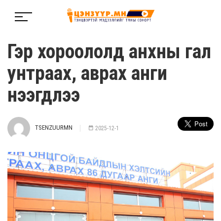
Гэр хороололд анхны гал
унтраах, аврах анги
нээгдлээ
TSENZUURMN
2025-12-1