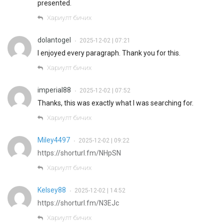
presented.
Хариулт бичих
dolantogel
2025-12-02 | 07:21
•
I enjoyed every paragraph. Thank you for this.
Хариулт бичих
imperial88
2025-12-02 | 07:52
•
Thanks, this was exactly what I was searching for.
Хариулт бичих
Miley4497
2025-12-02 | 09:22
•
https://shorturl.fm/NHpSN
Хариулт бичих
Kelsey88
2025-12-02 | 14:52
•
https://shorturl.fm/N3EJc
Хариулт бичих