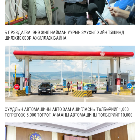
Б.ПҮРЭВДАГВА: ЭНЭ ЖИЛ НАЙМАН УУРЫН ЗУУХЫГ ХИЙН ТҮЛШИНД
ШИЛЖҮҮЛЭХЭЭР АЖИЛЛАЖ БАЙНА
СУУДЛЫН АВТОМАШИНЫ АВТО ЗАМ АШИГЛАСНЫ ТӨЛБӨРИЙГ 1,000
ТӨГРӨГӨӨС 5,000 ТӨГРӨГ, АЧААНЫ АВТОМАШИНЫ ТӨЛБӨРИЙГ 10,000
ТӨГРӨГӨӨС 20,000 ТӨГРӨГ БОЛГОН ШИНЭЧИЛЖЭЭ