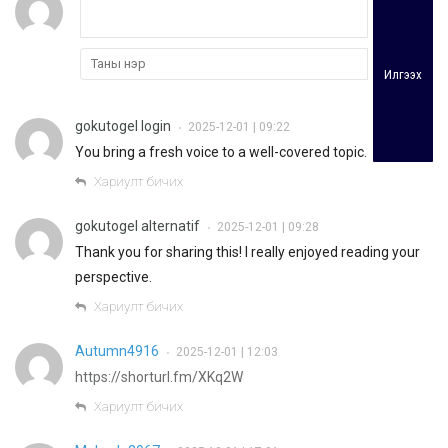
Илгээх
gokutogel login
2025-12-01 | 09:22
•
You bring a fresh voice to a well-covered topic.
Хариулт бичих
gokutogel alternatif
2025-12-01 | 09:28
•
Thank you for sharing this! I really enjoyed reading your
perspective.
Хариулт бичих
Autumn4916
2025-12-01 | 12:03
•
https://shorturl.fm/XKq2W
Хариулт бичих