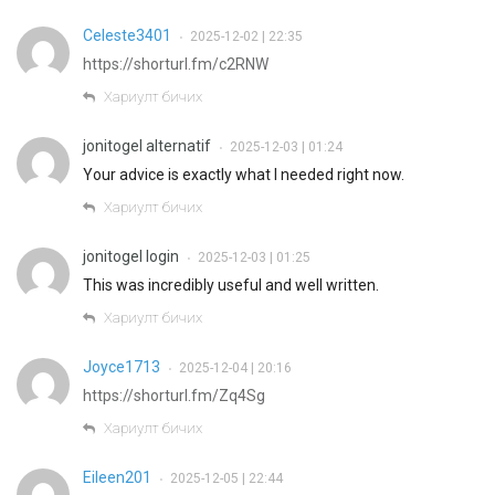
Celeste3401
2025-12-02 | 22:35
•
https://shorturl.fm/c2RNW
Хариулт бичих
jonitogel alternatif
2025-12-03 | 01:24
•
Your advice is exactly what I needed right now.
Хариулт бичих
jonitogel login
2025-12-03 | 01:25
•
This was incredibly useful and well written.
Хариулт бичих
Joyce1713
2025-12-04 | 20:16
•
https://shorturl.fm/Zq4Sg
Хариулт бичих
Eileen201
2025-12-05 | 22:44
•