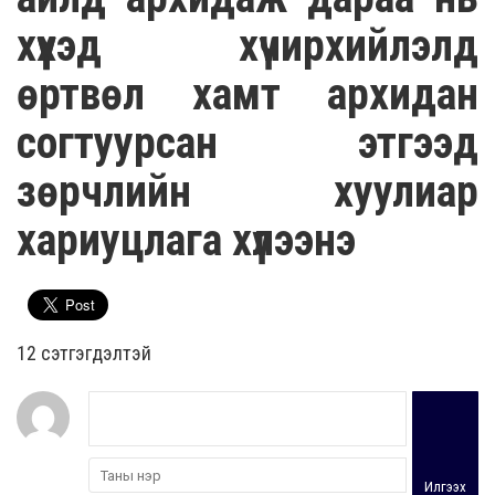
хүүхэд хүчирхийлэлд
өртвөл хамт архидан
согтуурсан этгээд
зөрчлийн хуулиар
хариуцлага хүлээнэ
12 cэтгэгдэлтэй
Илгээх