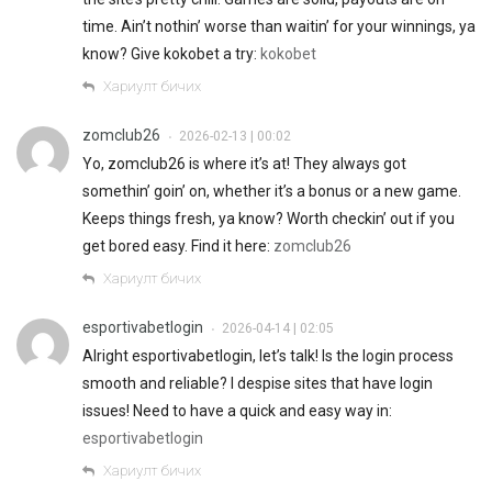
time. Ain’t nothin’ worse than waitin’ for your winnings, ya
know? Give kokobet a try:
kokobet
Хариулт бичих
zomclub26
2026-02-13 | 00:02
•
Yo, zomclub26 is where it’s at! They always got
somethin’ goin’ on, whether it’s a bonus or a new game.
Keeps things fresh, ya know? Worth checkin’ out if you
get bored easy. Find it here:
zomclub26
Хариулт бичих
esportivabetlogin
2026-04-14 | 02:05
•
Alright esportivabetlogin, let’s talk! Is the login process
smooth and reliable? I despise sites that have login
issues! Need to have a quick and easy way in:
esportivabetlogin
Хариулт бичих