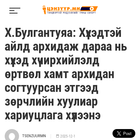
Х.Булгантуяа: Хүүхэдтэй
айлд архидаж дараа нь
хүүхэд хүчирхийлэлд
өртвөл хамт архидан
согтуурсан этгээд
зөрчлийн хуулиар
хариуцлага хүлээнэ
TSENZUURMN
2025-12-1