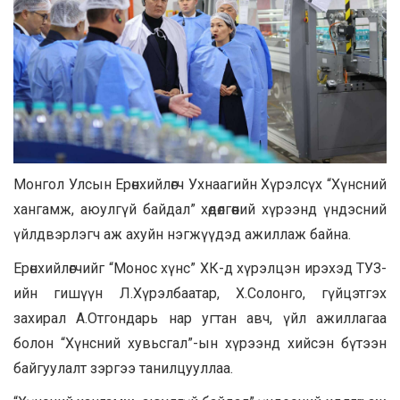
Монгол Улсын Ерөнхийлөгч Ухнаагийн Хүрэлсүх “Хүнсний
хангамж, аюулгүй байдал” хөдөлгөөний хүрээнд үндэсний
үйлдвэрлэгч аж ахуйн нэгжүүдэд ажиллаж байна.
Ерөнхийлөгчийг “Монос хүнс” ХК-д хүрэлцэн ирэхэд ТУЗ-
ийн гишүүн Л.Хүрэлбаатар, Х.Солонго, гүйцэтгэх
захирал А.Отгондарь нар угтан авч, үйл ажиллагаа
болон “Хүнсний хувьсгал”-ын хүрээнд хийсэн бүтээн
байгуулалт зэргээ танилцууллаа.