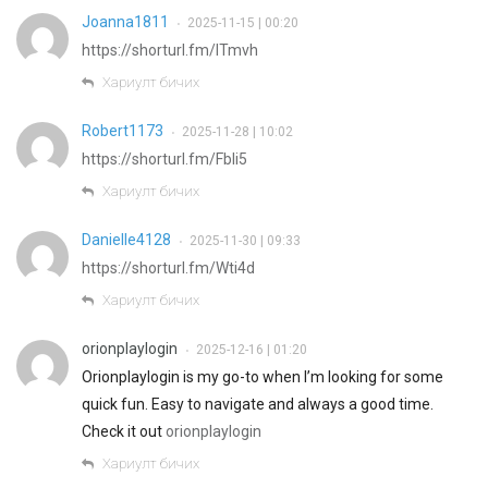
Joanna1811
2025-11-15 | 00:20
•
https://shorturl.fm/lTmvh
Хариулт бичих
Robert1173
2025-11-28 | 10:02
•
https://shorturl.fm/Fbli5
Хариулт бичих
Danielle4128
2025-11-30 | 09:33
•
https://shorturl.fm/Wti4d
Хариулт бичих
orionplaylogin
2025-12-16 | 01:20
•
Orionplaylogin is my go-to when I’m looking for some
quick fun. Easy to navigate and always a good time.
Check it out
orionplaylogin
Хариулт бичих