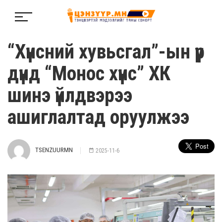
“Хүнсний хувьсгал”-ын үр
дүнд “Монос хүнс” ХК
шинэ үйлдвэрээ
ашиглалтад оруулжээ
TSENZUURMN
2025-11-6