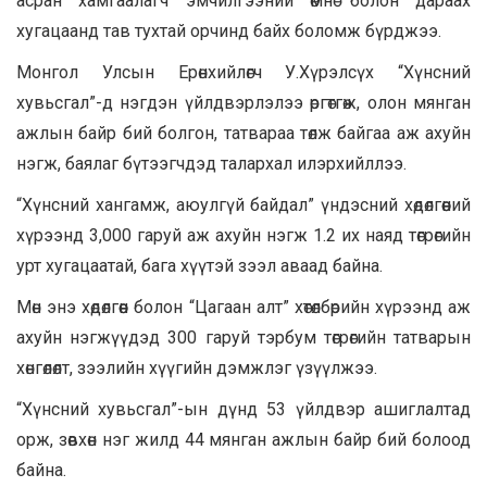
асран хамгаалагч эмчилгээний өмнө болон дараах
хугацаанд тав тухтай орчинд байх боломж бүрджээ.
Монгол Улсын Ерөнхийлөгч У.Хүрэлсүх “Хүнсний
хувьсгал”-д нэгдэн үйлдвэрлэлээ өргөтгөж, олон мянган
ажлын байр бий болгон, татвараа төлж байгаа аж ахуйн
нэгж, баялаг бүтээгчдэд талархал илэрхийллээ.
“Хүнсний хангамж, аюулгүй байдал” үндэсний хөдөлгөөний
хүрээнд 3,000 гаруй аж ахуйн нэгж 1.2 их наяд төгрөгийн
урт хугацаатай, бага хүүтэй зээл аваад байна.
Мөн энэ хөдөлгөөн болон “Цагаан алт” хөтөлбөрийн хүрээнд аж
ахуйн нэгжүүдэд 300 гаруй тэрбум төгрөгийн татварын
хөнгөлөлт, зээлийн хүүгийн дэмжлэг үзүүлжээ.
“Хүнсний хувьсгал”-ын дүнд 53 үйлдвэр ашиглалтад
орж, зөвхөн нэг жилд 44 мянган ажлын байр бий болоод
байна.