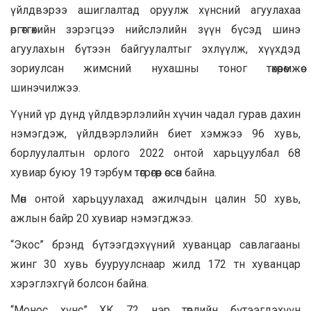
үйлдвэрээ ашиглалтад оруулж хүнсний агуулахаа
өргөтгөхийн зэрэгцээ нийслэлийн зүүн бүсэд шинэ
агуулахын бүтээн байгуулалтыг эхлүүлж, хүүхдэд
зориулсан жимсний нухашны тоног төхөөрөмжөө
шинэчилжээ.
Үүний үр дүнд үйлдвэрлэлийн хүчин чадал гурав дахин
нэмэгдэж, үйлдвэрлэлийн биет хэмжээ 96 хувь,
борлуулалтын орлого 2022 онтой харьцуулбал 68
хувиар буюу 19 тэрбум төгрөгөөр өссөн байна.
Мөн онтой харьцуулахад ажилчдын цалин 50 хувь,
ажлын байр 20 хувиар нэмэгджээ.
“Экос” брэнд бүтээгдэхүүний хуванцар савлагааны
жинг 30 хувь бууруулснаар жилд 172 тн хуванцар
хэрэглэхгүй болсон байна.
“Монос хүнс” ХК 72 нэр төрлийн бүтээгдэхүүн