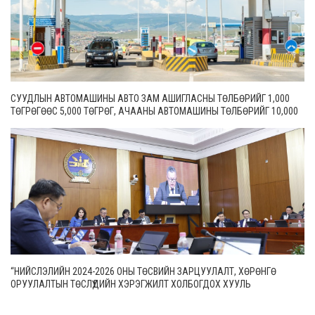
СУУДЛЫН АВТОМАШИНЫ АВТО ЗАМ АШИГЛАСНЫ ТӨЛБӨРИЙГ 1,000
ТӨГРӨГӨӨС 5,000 ТӨГРӨГ, АЧААНЫ АВТОМАШИНЫ ТӨЛБӨРИЙГ 10,000
ТӨГРӨГӨӨС 20,000 ТӨГРӨГ БОЛГОН ШИНЭЧИЛЖЭЭ
“НИЙСЛЭЛИЙН 2024-2026 ОНЫ ТӨСВИЙН ЗАРЦУУЛАЛТ, ХӨРӨНГӨ
ОРУУЛАЛТЫН ТӨСЛҮҮДИЙН ХЭРЭГЖИЛТ ХОЛБОГДОХ ХУУЛЬ
ТОГТООМЖИД НИЙЦСЭН БАЙДАЛ” СЭДЭВТ ЕРӨНХИЙ ХЯНАЛТЫН
СОНСГОЛ ЭХЭЛЛЭЭ