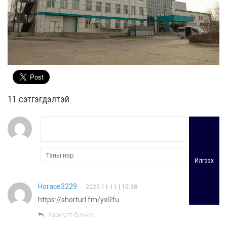
11 cэтгэгдэлтэй
Илгээх
Horace3229
2025-11-11 | 15:38
•
https://shorturl.fm/yxRfu
Хариулт бичих