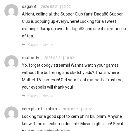
daga88
2026-02-21 | 10:02
•
Alright, calling all the Supper Club fans! Daga88 Supper
Club is popping up everywhere! Looking for a sweet
evening? Jump on over to
daga88
and see if it’s your cup
of tea.
Хариулт бичих
matbettv
2026-02-21 | 10:02
•
Yo, forget dodgy streams! Wanna watch your games
without the buffering and sketchy ads? That’s where
Matbet TV comes in! Get your fix at
matbettv
. Trust me,
your eyeballs will thank you!
Хариулт бичих
xem phim blu phim
2026-02-21 | 10:02
•
Looking for a good spot to xem phim blu phim. Anyone
know if the selection is decent? Movie night is on! See it