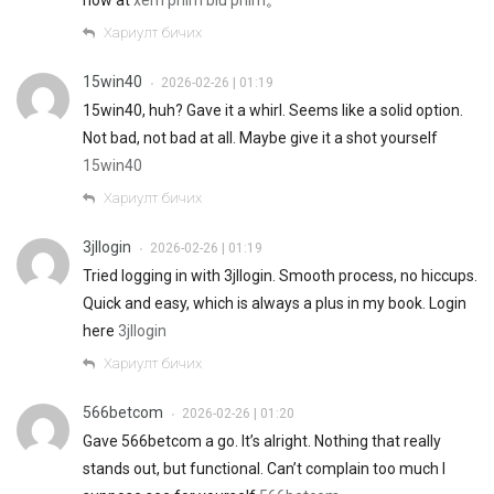
now at
xem phim blu phim
。
Хариулт бичих
15win40
2026-02-26 | 01:19
•
15win40, huh? Gave it a whirl. Seems like a solid option.
Not bad, not bad at all. Maybe give it a shot yourself
15win40
Хариулт бичих
3jllogin
2026-02-26 | 01:19
•
Tried logging in with 3jllogin. Smooth process, no hiccups.
Quick and easy, which is always a plus in my book. Login
here
3jllogin
Хариулт бичих
566betcom
2026-02-26 | 01:20
•
Gave 566betcom a go. It’s alright. Nothing that really
stands out, but functional. Can’t complain too much I