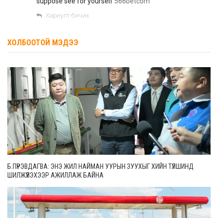
suppose see for yourself
566betcom
Хариулт бичих
ХОЛБООТОЙ МЭДЭЭ
Б.ПҮРЭВДАГВА: ЭНЭ ЖИЛ НАЙМАН УУРЫН ЗУУХЫГ ХИЙН ТҮЛШИНД
ШИЛЖҮҮЛЭХЭЭР АЖИЛЛАЖ БАЙНА