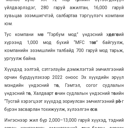
үйлдвэрлэдэг, 280 гаруй ажилтан, 16,000 гаруй
хувьцаа эзэмшигчтэй, салбартаа тэргүүлэгч компани
юм.
Тус компани мөн “Тэрбум мод” үндэсний хөдөлгөөний
хүрээнд 1,000 мод бүхий “MFC төгөл” байгуулж,
компанийн эзэмшлийн талбайд 700 гаруй мод тарьж,
ургуулж байна.
Хүүхдэд ээлтэй, сэтгэлзүйн дэмжлэгтэй эмчилгээний
орчин бүрдүүлэхээр 2022 оноос Эх хүүхдийн эрүүл
мэндийн үндэсний төв, Гэмтэл, согог судлалын
үндэсний төв, Халдварт өвчин судлалын үндэсний төвийн
“Тусгай хэрэгцээт хүүхдэд зориулсан эмчилгээний өрөө”-г
бүрэн засварлан тохижуулж, хүлээлгэн өгсөн.
Ингэснээр жил бүр 2,000–13,000 гаруй хүүхэд, тэдний