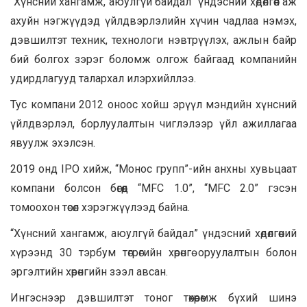
“Хүнсний хангамж, аюулгүй байдал” үндэсний хөдөлгөөн аж
ахуйн нэгжүүдэд үйлдвэрлэлийн хүчин чадлаа нэмэх,
дэвшилтэт техник, технологи нэвтрүүлэх, ажлын байр
бий болгох зэрэг боломж олгож байгаад компанийн
удирдлагууд талархал илэрхийллээ.
Тус компани 2012 оноос хойш эрүүл мэндийн хүнсний
үйлдвэрлэл, борлуулалтын чиглэлээр үйл ажиллагаа
явуулж эхэлсэн.
2019 онд IPO хийж, “Монос групп”-ийн анхны хувьцаат
компани болсон бөгөөд “MFC 1.0”, “MFC 2.0” гэсэн
томоохон төсөл хэрэгжүүлээд байна.
“Хүнсний хангамж, аюулгүй байдал” үндэсний хөдөлгөөний
хүрээнд 30 тэрбум төгрөгийн хөрөнгө оруулалтын болон
эргэлтийн хөрөнгийн зээл авсан.
Ингэснээр дэвшилтэт тоног төхөөрөмж бүхий шинэ