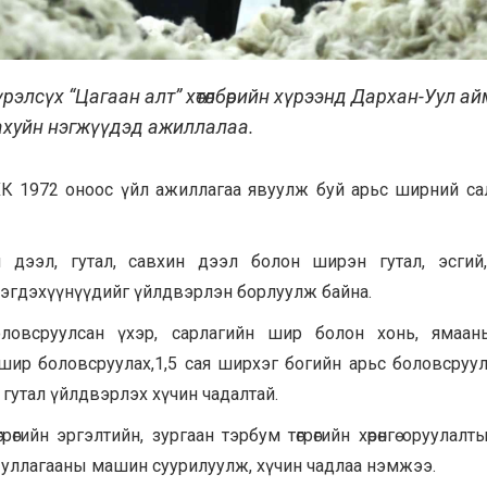
рэлсүх “Цагаан алт” хөтөлбөрийн хүрээнд Дархан-Уул ай
ахуйн нэгжүүдэд ажиллалаа.
 ХК 1972 оноос үйл ажиллагаа явуулж буй арьс ширний с
 дээл, гутал, савхин дээл болон ширэн гутал, эсгий,
тээгдэхүүнүүдийг үйлдвэрлэн борлуулж байна.
оловсруулсан үхэр, сарлагийн шир болон хонь, ямаан
ир боловсруулах,1,5 сая ширхэг богийн арьс боловсруул
 гутал үйлдвэрлэх хүчин чадалтай.
грөгийн эргэлтийн, зургаан тэрбум төгрөгийн хөрөнгө оруулал
т уллагааны машин суурилуулж, хүчин чадлаа нэмжээ.