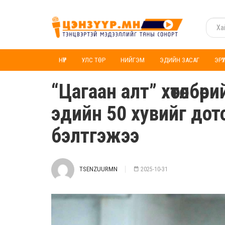
НҮҮР
УЛС ТӨР
НИЙГЭМ
ЭДИЙН ЗАСАГ
ЭРҮ
“Цагаан алт” хөтөлбөр
эдийн 50 хувийг до
бэлтгэжээ
TSENZUURMN
2025-10-31