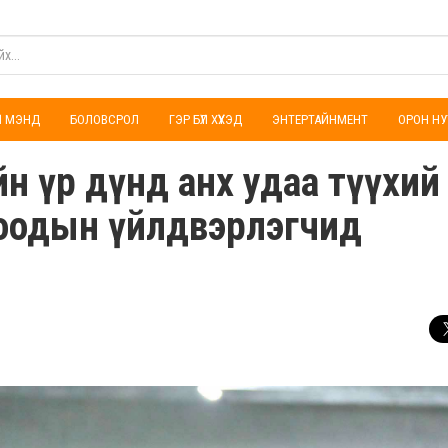
ҮЛ МЭНД
БОЛОВСРОЛ
ГЭР БҮЛ ХҮҮХЭД
ЭНТЕРТАЙНМЕНТ
ОРОН НУ
ийн үр дүнд анх удаа түүхий
тоодын үйлдвэрлэгчид