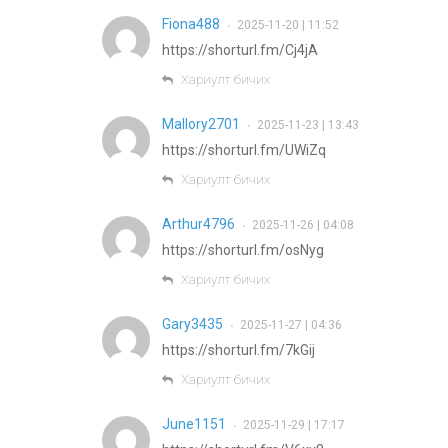
Fiona488
2025-11-20 | 11:52
•
https://shorturl.fm/Cj4jA
Хариулт бичих
Mallory2701
2025-11-23 | 13:43
•
https://shorturl.fm/UWiZq
Хариулт бичих
Arthur4796
2025-11-26 | 04:08
•
https://shorturl.fm/osNyg
Хариулт бичих
Gary3435
2025-11-27 | 04:36
•
https://shorturl.fm/7kGij
Хариулт бичих
June1151
2025-11-29 | 17:17
•