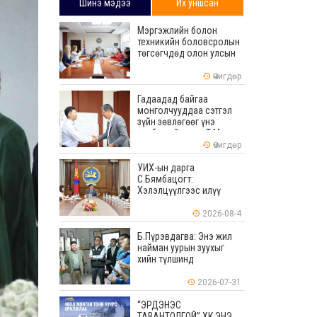
Шинэ мэдээ
Их уншсан
Мэргэжлийн болон
техникийн боловсролын
төгсөгчдөд олон улсын
хэмжээнд хүлээн
зөвшөөрөгдөх ур
Өчигдөр
чадваруудыг олгоно
Гадаадад байгаа
монголчууддаа сэтгэл
зүйн зөвлөгөөг үнэ
төлбөргүй өгдөг Т.Мөнх-
Эрдэнийг Боловсролын
Өчигдөр
тэргүүний ажилтнаар
шагналаа
УИХ-ын дарга
С.Бямбацогт:
Хэлэлцүүлгээс илүү
хэрэгжилт, амлалтаас
илүү бодит үр дүн чухал
2026-08-4
Б.Пүрэвдагва: Энэ жил
найман уурын зуухыг
хийн түлшинд
шилжүүлэхээр ажиллаж
байна
2026-07-31
“ЭРДЭНЭС
ТАВАНТОЛГОЙ” ХК ЭНЭ