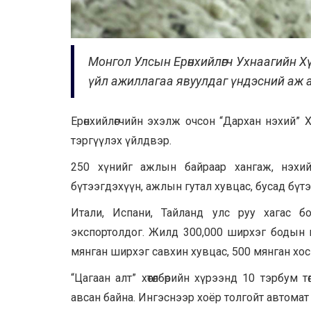
Монгол Улсын Ерөнхийлөгч Ухнаагийн Хү
үйл ажиллагаа явуулдаг үндэсний аж 
Ерөнхийлөгчийн эхэлж очсон “Дархан нэхий”
тэргүүлэх үйлдвэр.
250 хүнийг ажлын байраар хангаж, нэхий
бүтээгдэхүүн, ажлын гутал хувцас, бусад бү
Итали, Испани, Тайланд улс руу хагас б
экспортолдог. Жилд 300,000 ширхэг бодын ш
мянган ширхэг савхин хувцас, 500 мянган хос
“Цагаан алт” хөтөлбөрийн хүрээнд 10 тэрбум тө
авсан байна. Ингэснээр хоёр толгойт автома