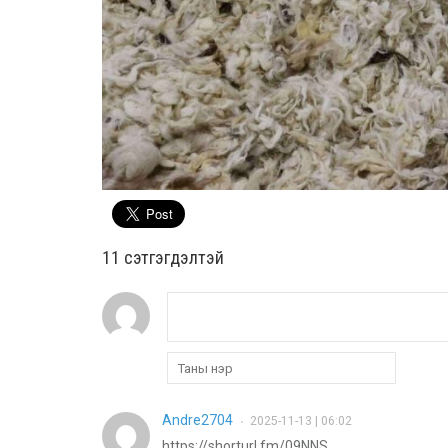
11 cэтгэгдэлтэй
Andre2704
2025-11-13 | 06:02
•
https://shorturl.fm/09NNS