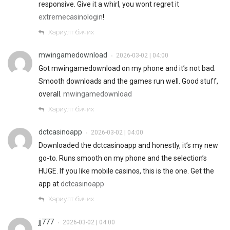
responsive. Give it a whirl, you wont regret it
extremecasinologin
!
Хариулт бичих
mwingamedownload
2026-03-02 | 04:00
•
Got mwingamedownload on my phone and it’s not bad.
Smooth downloads and the games run well. Good stuff,
overall.
mwingamedownload
Хариулт бичих
dctcasinoapp
2026-03-02 | 04:00
•
Downloaded the dctcasinoapp and honestly, it’s my new
go-to. Runs smooth on my phone and the selection’s
HUGE. If you like mobile casinos, this is the one. Get the
app at
dctcasinoapp
Хариулт бичих
jj777
2026-03-02 | 04:00
•