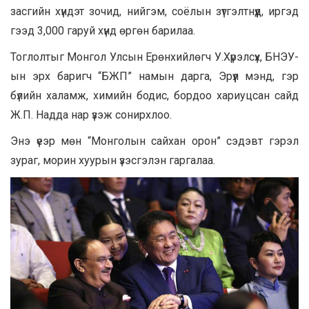
засгийн хүндэт зочид, нийгэм, соёлын зүтгэлтнүүд, иргэд
гээд 3,000 гаруй хүнд өргөн барилаа.
Тоглолтыг Монгол Улсын Ерөнхийлөгч У.Хүрэлсүх, БНЭУ-
ын эрх баригч “БЖП” намын дарга, Эрүүл мэнд, гэр
бүлийн халамж, химийн бодис, бордоо хариуцсан сайд
Ж.П. Надда нар үзэж сонирхлоо.
Энэ үеэр мөн “Монголын сайхан орон” сэдэвт гэрэл
зураг, морин хуурын үзэсгэлэн гаргалаа.