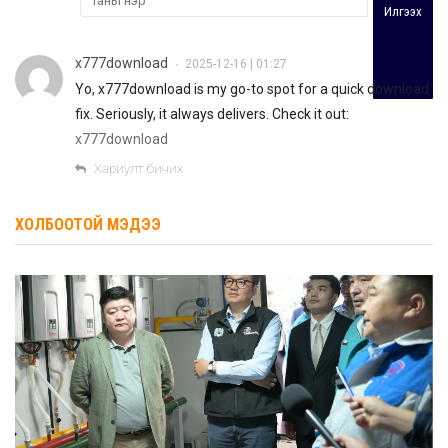
Илгээх
x777download
2025-12-16 | 01:27
•
Yo, x777download is my go-to spot for a quick download
fix. Seriously, it always delivers. Check it out:
x777download
Хариулт бичих
ХОЛБООТОЙ МЭДЭЭ