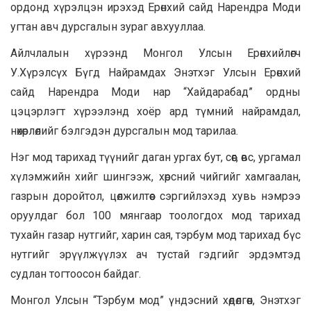
ордонд хүрэлцэн ирэхэд Ерөнхий сайд Нарендра Моди
угтан авч дурсгалын зураг авхууллаа.
Айлчлалын хүрээнд Монгол Улсын Ерөнхийлөгч
У.Хүрэлсүх Бүгд Найрамдах Энэтхэг Улсын Ерөнхий
сайд Нарендра Моди нар “Хайдарабад” ордны
цэцэрлэгт хүрээлэнд хоёр ард түмний найрамдал,
нөхөрлөлийг бэлгэдэн дурсгалын мод тарилаа.
Нэг мод тарихад түүнийг даган ургах бут, сөөг, өвс, ургамал
хүлэмжийн хийг шингээж, хөрсний чийгийг хамгаалан,
газрын доройтол, цөлжилтөөс сэргийлэхэд хувь нэмрээ
оруулдаг бол 100 мянгаар тоологдох мод тарихад
тухайн газар нутгийг, харин сая, тэрбум мод тарихад бүс
нутгийг эрүүлжүүлэх ач тустай гэдгийг эрдэмтэд
судлан тогтоосон байдаг.
Монгол Улсын “Тэрбум мод” үндэсний хөдөлгөөн, Энэтхэг