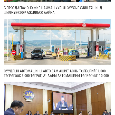
Б.ПҮРЭВДАГВА: ЭНЭ ЖИЛ НАЙМАН УУРЫН ЗУУХЫГ ХИЙН ТҮЛШИНД
ШИЛЖҮҮЛЭХЭЭР АЖИЛЛАЖ БАЙНА
СУУДЛЫН АВТОМАШИНЫ АВТО ЗАМ АШИГЛАСНЫ ТӨЛБӨРИЙГ 1,000
ТӨГРӨГӨӨС 5,000 ТӨГРӨГ, АЧААНЫ АВТОМАШИНЫ ТӨЛБӨРИЙГ 10,000
ТӨГРӨГӨӨС 20,000 ТӨГРӨГ БОЛГОН ШИНЭЧИЛЖЭЭ