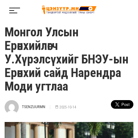
Монгол Улсын
Ерөнхийлөгч
У.Хүрэлсүхийг БНЭУ-ын
Ерөнхий сайд Нарендра
Моди угтлаа
TSENZUURMN
2025-10-14