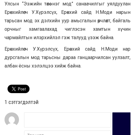
Улсын “Ээжийн төлөө нэг мод” санаачилгыг уялдуулан
Ерөнхийлөгч У.Хүрэлсүх, Ерөнхий сайд Н.Моди нарын
тарьсан мод эх дэлхийн уур амьсгалын өөрчлөлт, байгаль
орчныг хамгаалахад чиглэсэн хамтын хүчин
чармайлтын илэрхийлэл гэж талууд үзэж байна.
Ерөнхийлөгч У.Хүрэлсүх, Ерөнхий сайд Н.Моди нар
дурсгалын мод тарьсны дараа ганцаарчилсан уулзалт,
албан ёсны хэлэлцээ хийж байна.
1 сэтгэгдэлтэй