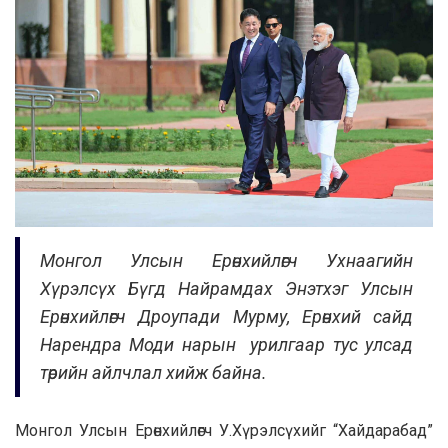
Монгол Улсын Ерөнхийлөгч Ухнаагийн
Хүрэлсүх Бүгд Найрамдах Энэтхэг Улсын
Ерөнхийлөгч Дроупади Мурму, Ерөнхий сайд
Нарендра Моди нарын урилгаар тус улсад
төрийн айлчлал хийж байна.
Монгол Улсын Ерөнхийлөгч У.Хүрэлсүхийг “Хайдарабад”