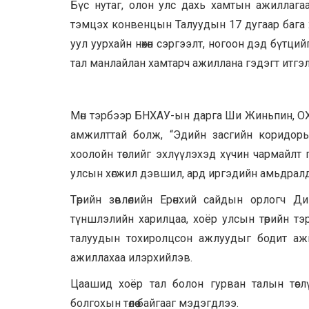
Бүс нутаг, олон улс дахь хамтын ажиллаг
тэмцэх конвенцын Талуудын 17 дугаар бага х
уул уурхайн нөхөн сэргээлт, ногоон дэд бүтц
тал манлайлан хамтарч ажиллана гэдэгт итгэлт
Мөн тэрбээр БНХАУ-ын дарга Ши Жиньпин, ОХУ-
амжилттай болж, “Эдийн засгийн коридорын 
хоолойн төслийг эхлүүлэхэд хүчин чармайлт 
улсын хөгжил дэвшил, ард иргэдийн амьдралд бод
Төрийн зөвлөлийн Ерөнхий сайдын орлогч
түншлэлийн харилцаа, хоёр улсын төрийн тэр
талуудын тохиролцсон ажлуудыг бодит ажил х
ажиллахаа илэрхийлэв.
Цаашид хоёр тал болон гурван талын төсл
болгохын төлөө байгааг мэдэгдлээ.