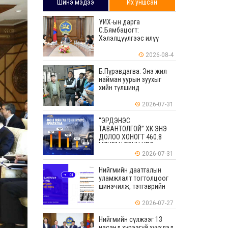
Шинэ мэдээ
Их уншсан
УИХ-ын дарга
С.Бямбацогт:
Хэлэлцүүлгээс илүү
хэрэгжилт, амлалтаас
илүү бодит үр дүн чухал
2026-08-4
Б.Пүрэвдагва: Энэ жил
найман уурын зуухыг
хийн түлшинд
шилжүүлэхээр ажиллаж
байна
2026-07-31
“ЭРДЭНЭС
ТАВАНТОЛГОЙ” ХК ЭНЭ
ДОЛОО ХОНОГТ 460.8
МЯНГАН ТОНН НҮҮРС
АРИЛЖЛАА
2026-07-31
Нийгмийн даатгалын
уламжлалт тогтолцоог
шинэчилж, тэтгэврийн
мөнгөн хуримтлалын
ашиглагдаагүй
2026-07-27
үлдэгдлийг өвлүүлэх
боломжтой боллоо
Нийгмийн сүлжээг 13
насанд хүрээгүй хүүхдэд