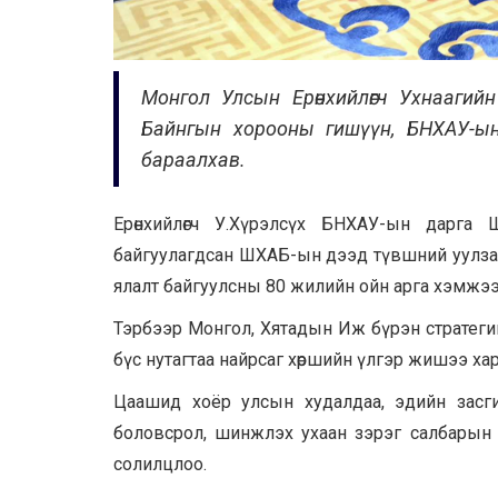
Монгол Улсын Ерөнхийлөгч Ухнаагий
Байнгын хорооны гишүүн, БНХАУ-ын
бараалхав.
Ерөнхийлөгч У.Хүрэлсүх БНХАУ-ын дарг
байгуулагдсан ШХАБ-ын дээд түвшний уулза
ялалт байгуулсны 80 жилийн ойн арга хэмжээ
Тэрбээр Монгол, Хятадын Иж бүрэн стратегий
бүс нутагтаа найрсаг хөршийн үлгэр жишээ ха
Цаашид хоёр улсын худалдаа, эдийн засгий
боловсрол, шинжлэх ухаан зэрэг салбарын 
солилцлоо.