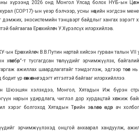
ааны хүрээнд 2026 онд Монгол Улсад болох НҮБ-ын Цөл
урал (СОР17)-ын үеэр бэлчээр, усны нөөцийн нэгдсэн мен
ийг дэмжих, экосистемийн тэнцвэрт байдлыг хангах зэрэгт 
эй байгаагаа Ерөнхийлөгч У.Хүрэлсүх илэрхийлэв.
ын Ерөнхийлөгч В.В.Путин нартай хийсэн гурван талын VII 
хөтөлбөр”-т тусгагдсан төслүүдийг эрчимжүүлэх, байгали
гаргаж ажиллах шаардлагатайг тэмдэглэж, эдгээр төсөл нь
ит үр өгөөжөө өгнө гэдэгт итгэлтэй байгааг илэрхийллээ.
 Дин Шюэшян хэлэхдээ, Монгол, Хятадын Иж бүрэн стра
гүүн нарын удирдлага, чиглэл дор хурдацтай хөгжиж байгаа
эрэг болгоход Хятадын Төрийн зөвлөлөөс өндөр ач холбог
үүдийг эрчимжүүлэхэд онцгой анхаарал хандуулж, ажи