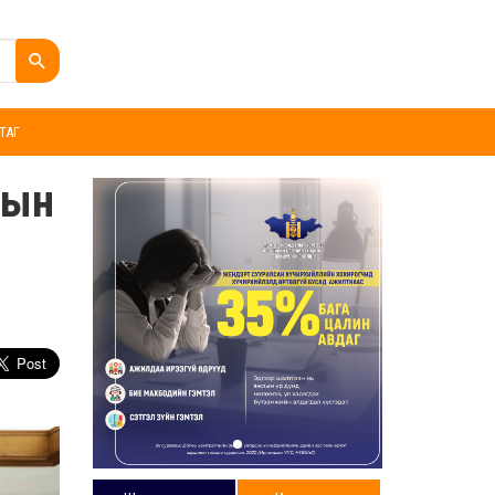
ТАГ
-ын