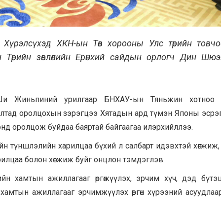
н Хүрэлсүхэд ХКН-ын Төв хорооны Улс төрийн товч
 Төрийн зөвлөлийн Ерөнхий сайдын орлогч Дин Шю
а Ши Жиньпиний урилгаар БНХАУ-ын Тяньжин хотноо 
лтад оролцохын зэрэгцээ Хятадын ард түмэн Японы эсрэ
нд оролцож буйдаа баяртай байгаагаа илэрхийллээ.
н түншлэлийн харилцаа бүхий л салбарт идэвхтэй хөгжиж,
рилцаа болон хөгжиж буйг онцлон тэмдэглэв.
н хамтын ажиллагааг өргөжүүлэх, эрчим хүч, дэд бүтэц
хамтын ажиллагааг эрчимжүүлэх өргөн хүрээний асуудлаа