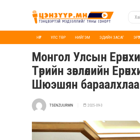
НҮҮР
УЛС ТӨР
НИЙГЭМ
ЭДИЙН ЗАСАГ
ЭРҮ
Монгол Улсын Ерөнх
Төрийн зөвлөлийн Ерө
Шюэшян бараалхлаа
TSENZUURMN
2025-09-3