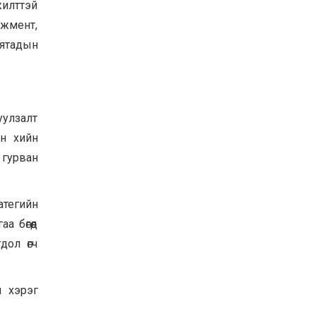
жилттэй
УИХ-ын дарга
ежмент,
С.Бямбацогт ОУВС-гийн
ажлын хэсгийн
хятадын
төлөөлөгчдийг хүлээн
авч уулзлаа
2026-06-23
уулзалт
йн хийн
 гурван
тегийн
 бөгөөд
дол өгч
л хэрэг