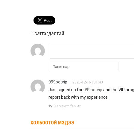
1 сэтгэгдэлтэй
099betvip
2025-12-16 | 01:43
•
Just signed up for
099betvip
and the VIP prog
report back with my experience!
Хариулт бичих
ХОЛБООТОЙ МЭДЭЭ