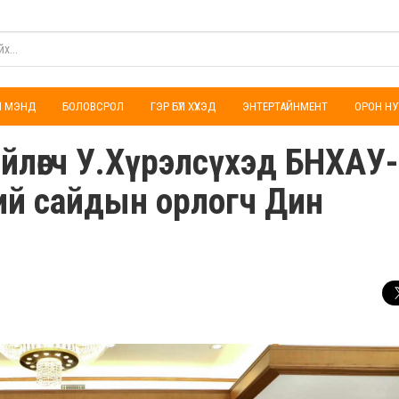
ҮЛ МЭНД
БОЛОВСРОЛ
ГЭР БҮЛ ХҮҮХЭД
ЭНТЕРТАЙНМЕНТ
ОРОН НУ
ийлөгч У.Хүрэлсүхэд БНХАУ
нхий сайдын орлогч Дин