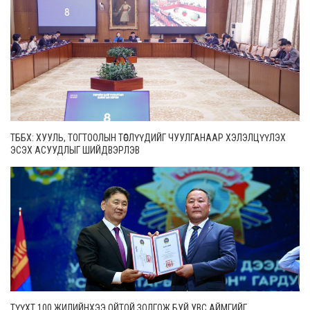
ТББХ: ХУУЛЬ, ТОГТООЛЫН ТӨСЛҮҮДИЙГ ЧУУЛГАНААР ХЭЛЭЛЦҮҮЛЭХ
ЭСЭХ АСУУДЛЫГ ШИЙДВЭРЛЭВ
ТҮҮХТ 100 ЖИЛИЙНХЭЭ ОЙТОЙ ЗОЛГОЖ БУЙ УВС АЙМГИЙГ