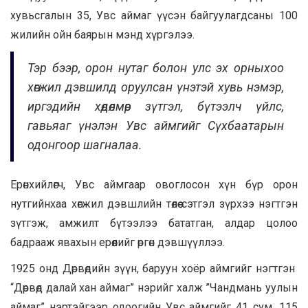
хувьсгалын 35, Увс аймаг үүсэн байгуулагдсаны 100
жилийн ойн баярын мэнд хүргэлээ.
Тэр бээр,
орон нутаг болон улс эх орныхоо
хөгжил дэвшилд оруулсан үнэтэй хувь нэмэр,
иргэдийн хөдөлмөр зүтгэл, бүтээлч үйлс,
гавьяаг үнэлэн Увс аймгийг Сүхбаатарын
одонгоор шагналаа.
Ерөнхийлөгч, Увс аймгаар овоглосон хүн бүр орон
нутгийнхаа хөгжил дэвшлийн төлөө сэтгэл зүрхээ нэгтгэн
зүтгэж, амжилт бүтээлээ бататган, алдар цолоо
бадрааж явахын ерөөлийг өргөн дэвшүүллээ.
1925 онд Дөрвөдийн зүүн, баруун хоёр аймгийг нэгтгэн
“Дөрвөд далай хан аймаг” нэрийг халж ”Чандмань уулын
аймаг” нэртэйгээр одоогийн Увс аймгийг 41 сум, 115