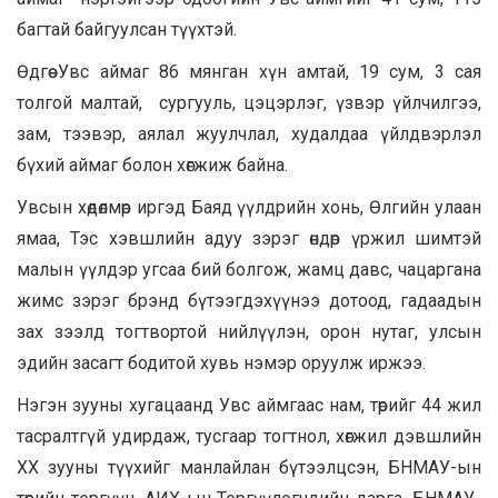
багтай байгуулсан түүхтэй.
Өдгөө Увс аймаг 86 мянган хүн амтай, 19 сум, 3 сая
толгой малтай, сургууль, цэцэрлэг, үзвэр үйлчилгээ,
зам, тээвэр, аялал жуулчлал, худалдаа үйлдвэрлэл
бүхий аймаг болон хөгжиж байна.
Увсын хөдөлмөр иргэд Баяд үүлдрийн хонь, Өлгийн улаан
ямаа, Тэс хэвшлийн адуу зэрэг өндөр үржил шимтэй
малын үүлдэр угсаа бий болгож, жамц давс, чацаргана
жимс зэрэг брэнд бүтээгдэхүүнээ дотоод, гадаадын
зах зээлд тогтвортой нийлүүлэн, орон нутаг, улсын
эдийн засагт бодитой хувь нэмэр оруулж иржээ.
Нэгэн зууны хугацаанд Увс аймгаас нам, төрийг 44 жил
тасралтгүй удирдаж, тусгаар тогтнол, хөгжил дэвшлийн
XX зууны түүхийг манлайлан бүтээлцсэн, БНМАУ-ын