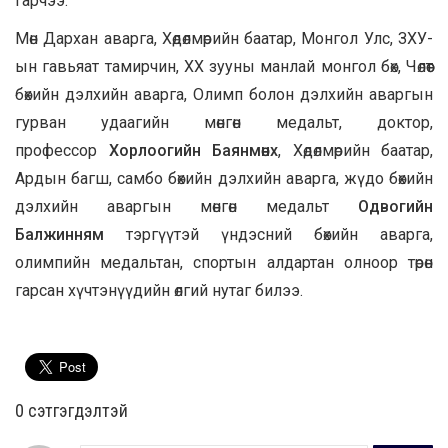
гарчээ.
Мөн Дархан аварга, Хөдөлмөрийн баатар, Монгол Улс, ЗХУ-
ын гавьяат тамирчин, XX зууны манлай монгол бөх, Чөлөөт
бөхийн дэлхийн аварга, Олимп болон дэлхийн аваргын
гурван удаагийн мөнгөн медальт, доктор,
профессор
Хорлоогийн Баянмөнх
, Хөдөлмөрийн баатар,
Ардын багш, самбо бөхийн дэлхийн аварга, жүдо бөхийн
дэлхийн аваргын мөнгөн медальт
Одвогийн
Балжинням
тэргүүтэй үндэсний бөхийн аварга,
олимпийн медальтан, спортын алдартан олноор төрөн
гарсан хүчтэнүүдийн өлгий нутаг билээ.
0 cэтгэгдэлтэй