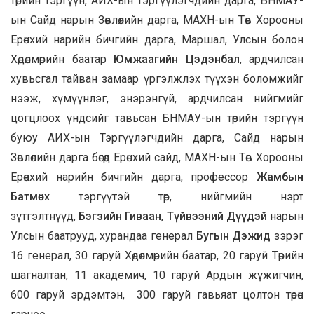
төрийн тэргүүн, АИХ-ын Тэргүүлэгчдийн дарга, БНМАУ-
ын Сайд нарын Зөвлөлийн дарга, МАХН-ын Төв Хорооны
Ерөнхий нарийн бичгийн дарга, Маршал, Улсын болон
Хөдөлмөрийн баатар
Юмжаагийн Цэдэнбал
, ардчилсан
хувьсгал тайван замаар үргэлжлэх түүхэн боломжийг
нээж, хүмүүнлэг, энэрэнгүй, ардчилсан нийгмийг
цогцлоох үндсийг тавьсан БНМАУ-ын төрийн тэргүүн
буюу АИХ-ын Тэргүүлэгчдийн дарга, Сайд нарын
Зөвлөлийн дарга бөгөөд Ерөнхий сайд, МАХН-ын Төв Хорооны
Ерөнхий нарийн бичгийн дарга, профессор
Жамбын
Батмөнх
тэргүүтэй төр, нийгмийн нэрт
зүтгэлтнүүд,
Бэгзийн Гиваан
,
Түйвээний Дүүдэй
нарын
Улсын баатрууд, хурандаа генерал
Бугын Дэжид
зэрэг
16 генерал, 30 гаруй Хөдөлмөрийн баатар, 20 гаруй Төрийн
шагналтан, 11 академич, 10 гаруй Ардын жүжигчин,
600 гаруй эрдэмтэн, 300 гаруй гавьяат цолтон төрөн