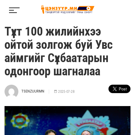
Түүхт 100 жилийнхээ
ойтой золгож буй Увс
аймгийг Сүхбаатарын
одонгоор шагналаа
TSENZUURMN
2025-07-28