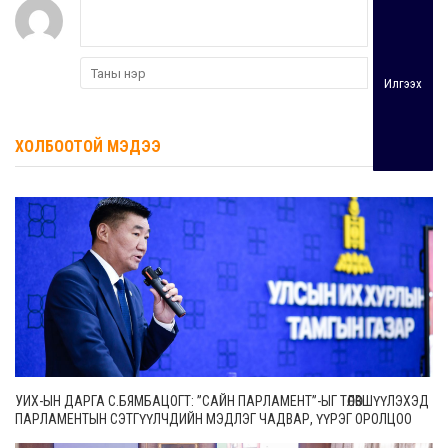
Илгээх
ХОЛБООТОЙ МЭДЭЭ
УИХ-ЫН ДАРГА С.БЯМБАЦОГТ: ”САЙН ПАРЛАМЕНТ”-ЫГ ТӨЛӨВШҮҮЛЭХЭД
ПАРЛАМЕНТЫН СЭТГҮҮЛЧДИЙН МЭДЛЭГ ЧАДВАР, ҮҮРЭГ ОРОЛЦОО
МАШ ЧУХАЛ