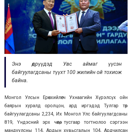
Энэ өдрүүдэд Увс аймаг үүсэн
байгуулагдсаны түүхт 100 жилийн ой тохиож
байна.
Монгол Улсын Ерөнхийлөгч Ухнаагийн Хүрэлсүх ойн
баярын хуралд оролцон, ард иргэдэд Тулгар төр
байгуулагдсаны 2,234, Их Монгол Улс байгуулагдсаны
819, Үндэсний эрх чөлөө, тусгаар тогтнолоо сэргээн
мандуулсны 114, Ардын хувьсгалын 104, Ардчилсан