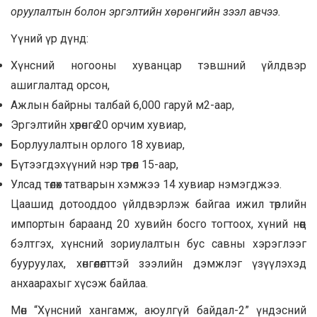
оруулалтын болон эргэлтийн хөрөнгийн зээл авчээ.
Үүний үр дүнд:
Хүнсний ногооны хуванцар тэвшний үйлдвэр
ашиглалтад орсон,
Ажлын байрны талбай 6,000 гаруй м2-аар,
Эргэлтийн хөрөнгө 20 орчим хувиар,
Борлуулалтын орлого 18 хувиар,
Бүтээгдэхүүний нэр төрөл 15-аар,
Улсад төлөх татварын хэмжээ 14 хувиар нэмэгджээ.
Цаашид дотооддоо үйлдвэрлэж байгаа ижил төрлийн
импортын бараанд 20 хувийн босго тогтоох, хүний нөөц
бэлтгэх, хүнсний зориулалтын бус савны хэрэглээг
бууруулах, хөнгөлөлттэй зээлийн дэмжлэг үзүүлэхэд
анхаарахыг хүсэж байлаа.
Мөн “Хүнсний хангамж, аюулгүй байдал-2” үндэсний