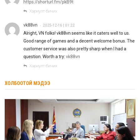
https://shorturl.fm/pkB9t
Хариулт бичих
vk88vn
2025-12-16 | 01:22
•
Alright, VN folks! vk88vn seems like it caters well to us.
Good range of games and a decent welcome bonus. The
customer service was also pretty sharp when I had a
question. Worth a try:
vk88vn
Хариулт бичих
ХОЛБООТОЙ МЭДЭЭ