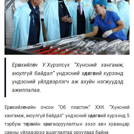
Ерөнхийлөгч У.Хүрэлсүх “Хүнсний хангамж,
аюулгүй байдал” үндэсний хөдөлгөөний хүрээнд
үндэсний үйлдвэрлэгч аж ахуйн нэгжүүдэд
ажиллалаа.
Ерөнхийлөгчийн очсон “Об пластик” ХХК “Хүнсний
хангамж, аюулгүй байдал” үндэсний хөдөлгөөний хүрээнд 5
тэрбум төгрөгийн хөрөнгө оруулалтын зээл авч хуванцар
савны үйлдвэрээ ашиглалтад оруулаад байна.