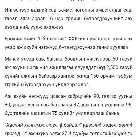
Ингэснээр өндөгний сав, жимс, ногооны амьсгалдаг сав,
таваг, аяга зэрэг 16 нэр төрлийн бүтээгдэхүүнийг зах
зээлд нийлүүлж эхэлжээ.
Ерөнхийлөгчийг “Об пластик” ХХК-ийн үйлдвэрт ажиллах
үеэр аж ахуйн нэгжүүд бүтээгдэхүүнээ танилцууллаа.
Манай улсад сав, баглаа, боодлын чиглэлээр 50 гаруй
аж ахуйн нэгж үйл ажиллагаа явуулдаг бөгөөд 2,500 гаруй
хүнийг ажлын байраар хангаж, жилд 150 орчим тэрбум
төгрөгийн бүтээгдэхүүн үйлдвэрлэдэг.
Аж ахуйн нэгжүүд цаасан хайрцгийн 90, гялгар уутны
80, ундаа, усны сав баглааны 87, даацын шуудайны 96,
бүх төрлийн шошгын 75 хувийг үйлдвэрлэж байна.
“Хүнсний хангамж, аюулгүй байдал” үндэсний хөдөлгөөний
хүрээнд 14 аж ахуйн нэгж 27.4 тэрбум төгрөгийн хөрөнгө