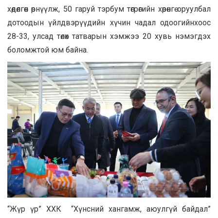
хөдөлгөөн өрнүүлж, 50 гаруй тэрбум төгрөгийн хөрөнгө оруулбал
дотоодын үйлдвэрүүдийн хүчин чадал одоогийнхоос
28-33, улсад төлөх татварын хэмжээ 20 хувь нэмэгдэх
боломжтой юм байна.
“Жүр үр” ХХК “Хүнсний хангамж, аюулгүй байдал”