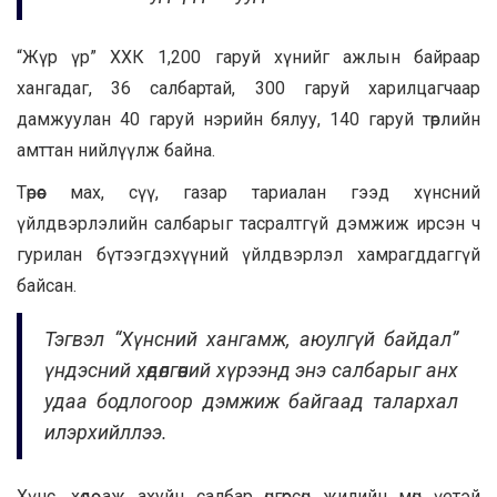
“Жүр үр” ХХК 1,200 гаруй хүнийг ажлын байраар
хангадаг, 36 салбартай, 300 гаруй харилцагчаар
дамжуулан 40 гаруй нэрийн бялуу, 140 гаруй төрлийн
амттан нийлүүлж байна.
Төрөөс мах, сүү, газар тариалан гээд хүнсний
үйлдвэрлэлийн салбарыг тасралтгүй дэмжиж ирсэн ч
гурилан бүтээгдэхүүний үйлдвэрлэл хамрагддаггүй
байсан.
Тэгвэл “Хүнсний хангамж, аюулгүй байдал”
үндэсний хөдөлгөөний хүрээнд энэ салбарыг анх
удаа бодлогоор дэмжиж байгаад талархал
илэрхийллээ.
Хүнс, хөдөө аж ахуйн салбар өнгөрсөн жилийн мөн үетэй