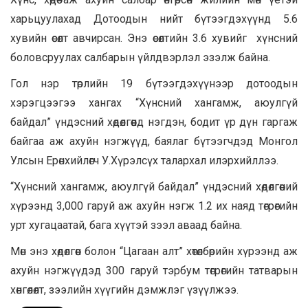
харьцуулахад Дотоодын нийт бүтээгдэхүүнд 5.6
хувийн өсөлт авчирсан. Энэ өсөлтийн 3.6 хувийг хүнсний
боловсруулах салбарын үйлдвэрлэл эзэлж байна.
Гол нэр төрлийн 19 бүтээгдэхүүнээр дотоодын
хэрэгцээгээ хангах “Хүнсний хангамж, аюулгүй
байдал” үндэсний хөдөлгөөнд нэгдэн, бодит үр дүн гаргаж
байгаа аж ахуйн нэгжүүд, баялаг бүтээгчдэд Монгол
Улсын Ерөнхийлөгч У.Хүрэлсүх талархал илэрхийллээ.
“Хүнсний хангамж, аюулгүй байдал” үндэсний хөдөлгөөний
хүрээнд 3,000 гаруй аж ахуйн нэгж 1.2 их наяд төгрөгийн
урт хугацаатай, бага хүүтэй зээл аваад байна.
Мөн энэ хөдөлгөөн болон “Цагаан алт” хөтөлбөрийн хүрээнд аж
ахуйн нэгжүүдэд 300 гаруй тэрбум төгрөгийн татварын
хөнгөлөлт, зээлийн хүүгийн дэмжлэг үзүүлжээ.