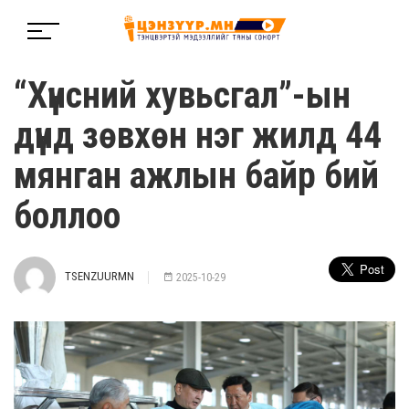
“Хүнсний хувьсгал”-ын
дүнд зөвхөн нэг жилд 44
мянган ажлын байр бий
боллоо
TSENZUURMN
2025-10-29