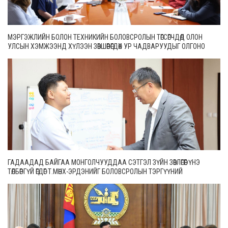
МЭРГЭЖЛИЙН БОЛОН ТЕХНИКИЙН БОЛОВСРОЛЫН ТӨГСӨГЧДӨД ОЛОН
УЛСЫН ХЭМЖЭЭНД ХҮЛЭЭН ЗӨВШӨӨРӨГДӨХ УР ЧАДВАРУУДЫГ ОЛГОНО
ГАДААДАД БАЙГАА МОНГОЛЧУУДДАА СЭТГЭЛ ЗҮЙН ЗӨВЛӨГӨӨГ ҮНЭ
ТӨЛБӨРГҮЙ ӨГДӨГ Т.МӨНХ-ЭРДЭНИЙГ БОЛОВСРОЛЫН ТЭРГҮҮНИЙ
АЖИЛТНААР ШАГНАЛАА