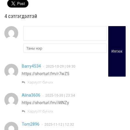
4 cэтгэгдэлтэй
Илгээх
Barry4534
2025-10-29 | 09:30
•
https://shorturl.fm/r7wZ5
Хариулт бичих
Alina3606
2025-10-30 | 23:34
•
https://shorturl.fm/iWNZy
Хариулт бичих
Tom2896
2025-11-12 | 12:32
•