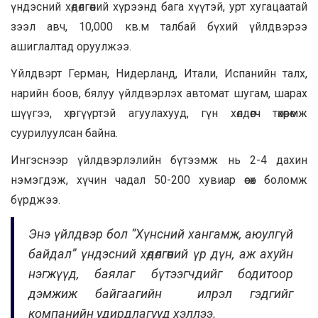
үндэсний хөдөлгөөний хүрээнд бага хүүтэй, урт хугацаатай
зээл авч, 10,000 кв.м талбай бүхий үйлдвэрээ
ашиглалтад оруулжээ.
Үйлдвэрт Герман, Нидерланд, Итали, Испанийн талх,
нарийн боов, бялуу үйлдвэрлэх автомат шугам, шарах
шүүгээ, хөргүүртэй агуулахууд, гүн хөлдөөгч төхөөрөмж
суурилуулсан байна.
Ингэснээр үйлдвэрлэлийн бүтээмж нь 2-4 дахин
нэмэгдэж, хүчин чадал 50-200 хувиар өсөх боломж
бүрджээ.
Энэ үйлдвэр бол “Хүнсний хангамж, аюулгүй
байдал” үндэсний хөдөлгөөний үр дүн, аж ахуйн
нэгжүүд, баялаг бүтээгчдийг бодитоор
дэмжиж байгаагийн илрэл гэдгийг
компанийн удирдлагууд хэллээ.