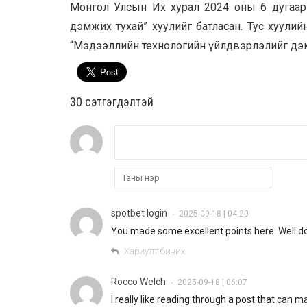
Монгол Улсын Их хурал 2024 оны 6 дугаар 
дэмжих тухай” хуулийг батласан. Тус хуулий
“Мэдээллийн технологийн үйлдвэрлэлийг дэм
30 cэтгэгдэлтэй
spotbet login
2025-09-18 | 04:20
•
You made some excellent points here. Well d
Хариулт бичих
Rocco Welch
2025-09-18 | 06:07
•
I really like reading through a post that ca