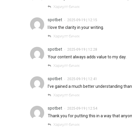
Хариулт бичих
spotbet
2025-09-19 | 12:15
•
I love the clarity in your writing.
Хариулт бичих
spotbet
2025-09-19 | 12:28
•
Your content always adds value to my day.
Хариулт бичих
spotbet
2025-09-19 | 12:41
•
I’ve gained a much better understanding thank
Хариулт бичих
spotbet
2025-09-19 | 12:54
•
Thank you for putting this in a way that anyo
Хариулт бичих