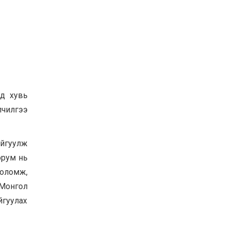
УИХ-ын дарга
С.Бямбацогт ОУВС-гийн
ажлын хэсгийн
төлөөлөгчдийг хүлээн
авч уулзлаа
2026-06-23
ад хувь
лчилгээ
айгуулж
орум нь
боломж,
 Монгол
йгуулах