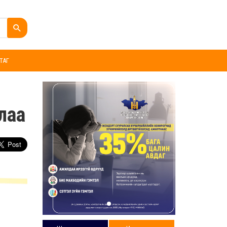
ТАГ
лаа