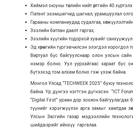
Хиймэл оюуны төслийн нийт өртгийн 40 хүртэлх
Патент эзэмшигчид шагнал, урамшуулал олго
Гарааны компаниудад судалгаа, хөгжүүлэлтий
Зээлийн батлан даалт гаргах;
Зээлийн хүүгийн тодорхой хувийг санхүүжүүл
Эд хөрөнгийн түргэвчилсэн элэгдэл хорогдол т
Виртуал бүс байгуулснаар олон улсын сайн
нэмэр болно. Уул уурхайгаас хараат бус о
бүтээхэд том алхам болно гэж үзэж байна.
Монгол Улсад “TECHWEEK 2025” буюу технологи
байна. Үр дүнгээ нэгтгэн дүгнэсэн “ICT Foru
“Digital First” уриан дор зохион байгуулагда
түүнийг хэрэгжүүлэх арга замыг хамтдаа з
Улсын Засгийн газар мэдээллийн технолог
шийдвэрийг ийнхүү гаргалаа.