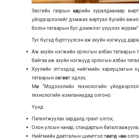
Засгийн газрын өнөөдрийн хуралдаанаар ви
үйлдвэрлэлийг дэмжих виртуал бүсийн ажилла
болон татварын бус дэмжлэг үзүүлэх журам”-
Тус бүсэд бүртгүүлсэн аж ахуйн нэгжүүд дар
Аж ахуйн нэгжийн орлогын албан татварын ту
байгаа аж ахуйн нэгжүүд орлогын албан татвар
Хуулийн этгээдэд нийгмийн хариуцлагын х
татварын хөнгөлөлт эдлэх;
Мөн “Мэдээллийн технологийн үйлдвэрлэл
технологийн компаниудад олгоно.
Үүнд:
Патентжуулах зардалд грант олгох;
Олон улсын чанар, стандартын баталгаажуула
Нийгмийн даатгалын шимтгэл төлөлтөд нөхөн олго