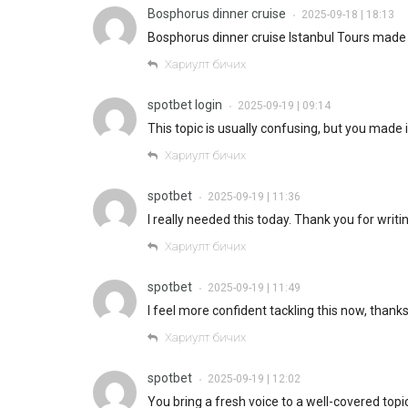
Bosphorus dinner cruise
2025-09-18 | 18:13
•
Bosphorus dinner cruise Istanbul Tours made o
Хариулт бичих
spotbet login
2025-09-19 | 09:14
•
This topic is usually confusing, but you made 
Хариулт бичих
spotbet
2025-09-19 | 11:36
•
I really needed this today. Thank you for writing
Хариулт бичих
spotbet
2025-09-19 | 11:49
•
I feel more confident tackling this now, thanks
Хариулт бичих
spotbet
2025-09-19 | 12:02
•
You bring a fresh voice to a well-covered topic