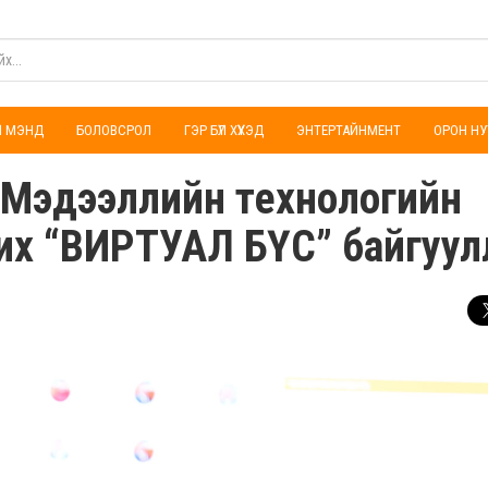
ҮЛ МЭНД
БОЛОВСРОЛ
ГЭР БҮЛ ХҮҮХЭД
ЭНТЕРТАЙНМЕНТ
ОРОН НУ
а Мэдээллийн технологийн
их “ВИРТУАЛ БҮС” байгуул