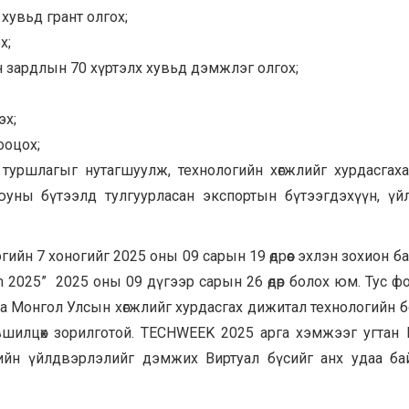
 хувьд грант олгох;
х;
н зардлын 70 хүртэлх хувьд дэмжлэг олгох;
эх;
ооцох;
 туршлагыг нутагшуулж, технологийн хөгжлийг хурдасгах
юуны бүтээлд тулгуурласан экспортын бүтээгдэхүүн, үй
йн 7 хоногийг 2025 оны 09 сарын 19 өдрөөс эхлэн зохион б
m 2025” 2025 оны 09 дүгээр сарын 26 өдөр болох юм. Тус ф
х ба Монгол Улсын хөгжлийг хурдасгах дижитал технологийн 
өвшилцөх зорилготой. TECHWEEK 2025 арга хэмжээг угтан
ийн үйлдвэрлэлийг дэмжих Виртуал бүсийг анх удаа ба