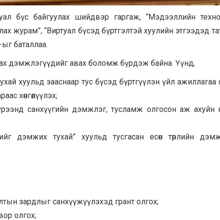
ртуал бүс байгуулах шийдвэр гаргаж, “Мэдээллийн техн
х журам”, “Виртуал бүсэд бүртгэлтэй хуулийн этгээдэд т
ыг баталлаа.
аах дэмжлэгүүдийг авах боломж бүрдэж байна. Үүнд,
хай хуульд зааснаар тус бүсэд бүртгүүлэн үйл ажиллагаа
аас хөнгөлүүлэх;
үрээнд санхүүгийн дэмжлэг, тусламж олгосон аж ахуйн
ийг дэмжих тухай” хуульд тусгасан есөн төрлийн дэмж
лтын зардлыг санхүүжүүлэхэд грант олгох;
вор олгох;