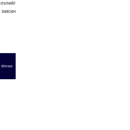
рлэлийг
 заасан
Илгээх
!