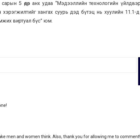
сарын 5 өдөр анх удаа “Мэдээллийн технологийн үйлдвэ
н хэрэгжилтийг хангах суурь дэд бүтэц нь хуулийн 11.1-д
жих виртуал бүс” юм.
one!
n make men and women think. Also, thank you for allowing me to comment