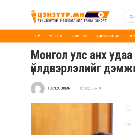
НҮҮР
УЛС ТӨР
НИЙГЭМ
ЭДИЙН ЗАСАГ
ЭРҮ
Монгол улс анх уда
үйлдвэрлэлийг дэмж
TSENZUURMN
2025-09-18