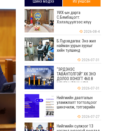
Шинэ мэдээ
Их уншсан
УИХ-ын дарга
С.Бямбацогт:
Хэлэлцүүлгээс илүү
хэрэгжилт, амлалтаас
илүү бодит үр дүн чухал
2026-08-4
Б.Пүрэвдагва: Энэ жил
найман уурын зуухыг
хийн түлшинд
шилжүүлэхээр ажиллаж
байна
2026-07-31
“ЭРДЭНЭС
ТАВАНТОЛГОЙ” ХК ЭНЭ
ДОЛОО ХОНОГТ 460.8
МЯНГАН ТОНН НҮҮРС
АРИЛЖЛАА
2026-07-31
Нийгмийн даатгалын
уламжлалт тогтолцоог
шинэчилж, тэтгэврийн
мөнгөн хуримтлалын
ашиглагдаагүй
2026-07-27
үлдэгдлийг өвлүүлэх
боломжтой боллоо
Нийгмийн сүлжээг 13
насанд хүрээгүй хүүхдэд