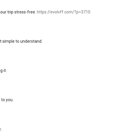
ur trip stress-free.
https://evolvff.com/?p=3710
it simple to understand.
 it.
 to you.
.