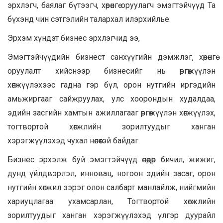
эрхлэгч, баялаг бүтээгч, хөрөнгө оруулагч эмэгтэйчүүд Та
бүхэнд чин сэтгэлийн талархал илэрхийлье.
Эрхэм хүндэт бизнес эрхлэгчид ээ,
Эмэгтэйчүүдийн бизнест санхүүгийн дэмжлэг, хөрөнгө
оруулалт хийснээр бизнесийг нь өргөжүүлэн
хөгжүүлэхээс гадна гэр бүл, орон нутгийн иргэдийн
амьжиргааг сайжруулах, улс хоорондын худалдаа,
эдийн засгийн хамтын ажиллагааг өргөжүүлэн хөгжүүлэх,
тогтвортой хөгжлийн зорилтуудыг ханган
хэрэгжүүлэхэд чухал нөлөөтэй байдаг.
Бизнес эрхэлж буй эмэгтэйчүүд өнөөдөр бичил, жижиг,
дунд үйлдвэрлэл, инновац, ногоон эдийн засаг, орон
нутгийн хөгжил зэрэг олон салбарт манлайлж, нийгмийн
хариуцлагаа ухамсарлан, Тогтвортой хөгжлийн
зорилтуудыг ханган хэрэгжүүлэхэд үлгэр дуурайл