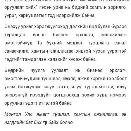
оруулалт хийх” гэсэн уриа нь бидний хамтын зорилго,
үүрэг, хариуцлагыг тод илэрхийлж байна.
Энэхүү уриаг хэрэгжүүлэхэд дэлхийн өнцөг булан бүрээс
хүрэлцэн ирсэн бизнес эрхлэгч, манлайлагч
эмэгтэйчүүд Та бүхний мэдлэг, туршлага, санал
санаачилга, хамтын ажиллагаа онцгой чухал үүрэгтэй
гэдгийг тэмдэглэн хэлэхийг хүсэж байна.
Өнөөдрийн чуулга уулзалт нь бизнес эрхлэгч
эмэгтэйчүүдийн түншлэл, нөхөрлөл, ажил хэргийн холбоог
улам бэхжүүлж, илүү тэгш, илүү хүртээмжтэй, илүү
энэрэнгүй ирээдүйг цогцлооход зохих хувь нэмрээ
оруулна гэдэгт итгэлтэй байна.
Монгол Улс ямагт түншлэл, хамтын ажиллагаа, эв
нэгдлийн бат бөх гүүр байх болно.