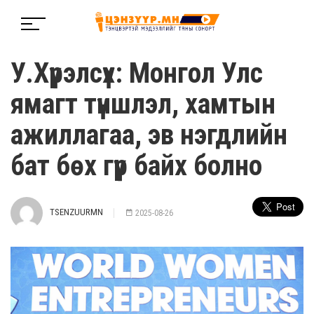
У.Хүрэлсүх: Монгол Улс
ямагт түншлэл, хамтын
ажиллагаа, эв нэгдлийн
бат бөх гүүр байх болно
TSENZUURMN
2025-08-26