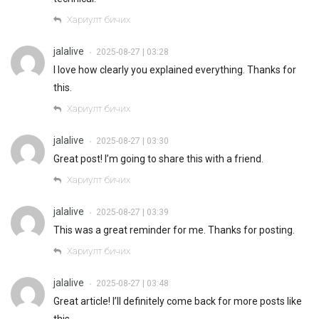
Хариулт бичих
jalalive
2025-08-27 | 03:28
•
I love how clearly you explained everything. Thanks for
this.
Хариулт бичих
jalalive
2025-08-27 | 03:30
•
Great post! I’m going to share this with a friend.
Хариулт бичих
jalalive
2025-08-27 | 03:39
•
This was a great reminder for me. Thanks for posting.
Хариулт бичих
jalalive
2025-08-27 | 03:48
•
Great article! I’ll definitely come back for more posts like
this.