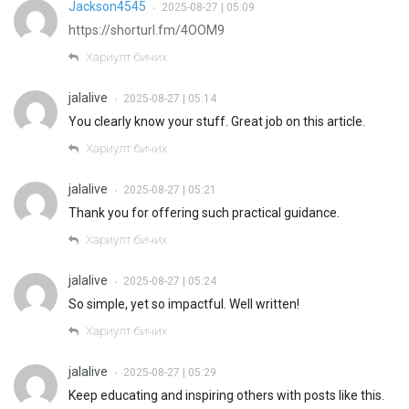
Jackson4545
2025-08-27 | 05:09
•
https://shorturl.fm/4OOM9
Хариулт бичих
jalalive
2025-08-27 | 05:14
•
You clearly know your stuff. Great job on this article.
Хариулт бичих
jalalive
2025-08-27 | 05:21
•
Thank you for offering such practical guidance.
Хариулт бичих
jalalive
2025-08-27 | 05:24
•
So simple, yet so impactful. Well written!
Хариулт бичих
jalalive
2025-08-27 | 05:29
•
Keep educating and inspiring others with posts like this.