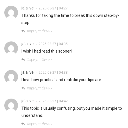
jalalive
2025-08-27 | 04:27
•
Thanks for taking the time to break this down step-by-
step.
Хариулт бичих
jalalive
2025-08-27 | 04:35
•
I wish I had read this sooner!
Хариулт бичих
jalalive
2025-08-27 | 04:38
•
I love how practical and realistic your tips are.
Хариулт бичих
jalalive
2025-08-27 | 04:42
•
This topic is usually confusing, but you made it simple to
understand.
Хариулт бичих