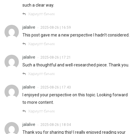
such a clear way.
Хариулт бичих
jalalive
2025-08-26 | 16:59
•
This post gave me a new perspective I hadn’t considered.
Хариулт бичих
jalalive
2025-08-26 | 17:21
•
Such a thoughtful and well-researched piece. Thank you.
Хариулт бичих
jalalive
2025-08-26 | 17:43
•
I enjoyed your perspective on this topic. Looking forward
to more content.
Хариулт бичих
jalalive
2025-08-26 | 18:04
•
Thank you for sharing this! I really enjoyed reading your