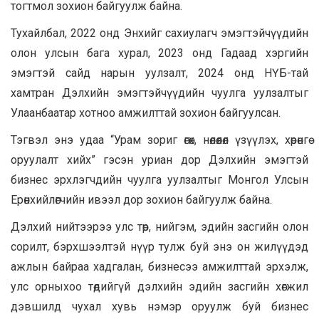
тогтмол зохион байгуулж байна.
Тухайлбал, 2022 онд Энхийг сахиулагч эмэгтэйчүүдийн
олон улсын бага хурал, 2023 онд Гадаад хэргийн
эмэгтэй сайд нарын уулзалт, 2024 онд НҮБ-тай
хамтран Дэлхийн эмэгтэйчүүдийн чуулга уулзалтыг
Улаанбаатар хотноо амжилттай зохион байгуулсан.
Тэгвэл энэ удаа “Урам зориг өгөх, нөлөөлөл үзүүлэх, хөрөнгө
оруулалт хийх” гэсэн уриан дор Дэлхийн эмэгтэй
бизнес эрхлэгчдийн чуулга уулзалтыг Монгол Улсын
Ерөнхийлөгчийн ивээл дор зохион байгуулж байна.
Дэлхий нийтээрээ улс төр, нийгэм, эдийн засгийн олон
сорилт, бэрхшээлтэй нүүр тулж буй энэ он жилүүдэд
ажлын байраа хадгалан, бизнесээ амжилттай эрхэлж,
улс орныхоо төдийгүй дэлхийн эдийн засгийн хөгжил
дэвшилд чухал хувь нэмэр оруулж буй бизнес