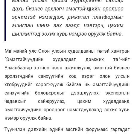
Манай улсын цахим худалдааны салбар
дахь бизнес эрхлэгч эмэгтэйчүүдийн оролцоо
эрчимтэй нэмэгдэж, дижитал платформыг
ашиглан шинэ зах зээлд нэвтэрч, цахим
шилжилтэд зохих хувь нэмрээ оруулж байна.
Мөн манай улс Олон улсын худалдааны төвтэй хамтран
“Эмэгтэйчүүдийн худалдааг дэмжих төв”-ийг
Улаанбаатар хотноо нээн ажиллуулж, эмэгтэй бизнес
эрхлэгчдийн санхүүгийн код зэрэг олон улсын
хөтөлбөрүүдийг хэрэгжүүлж байгаа нь эмэгтэйчүүдийн
санхүүгийн боловсролыг дээшлүүлэх, экспортын
чадавхыг сайжруулах, цахим худалдаанд
эмэгтэйчүүдийн оролцоог нэмэгдүүлэхэд зохих хувь
нэмэр оруулж байна.
Түүнчлэн дэлхийн эдийн засгийн форумаас гаргадаг