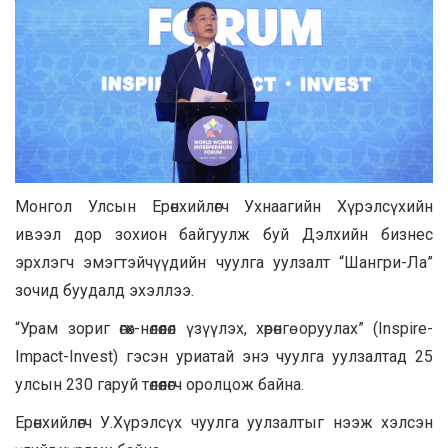
Монгол Улсын Ерөнхийлөгч Ухнаагийн Хүрэлсүхийн
ивээл дор зохион байгуулж буй Дэлхийн бизнес
эрхлэгч эмэгтэйчүүдийн чуулга уулзалт “Шангри-Ла”
зочид буудалд эхэллээ.
“Урам зориг өгөх-нөлөөлөл үзүүлэх, хөрөнгө оруулах” (Inspire-
Impact-Invest) гэсэн уриатай энэ чуулга уулзалтад 25
улсын 230 гаруй төлөөлөгч оролцож байна.
Ерөнхийлөгч У.Хүрэлсүх чуулга уулзалтыг нээж хэлсэн