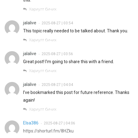
Хариулт бичих
jalalive
2025-08-27 | 03:54
•
This topic really needed to be talked about. Thank you.
Хариулт бичих
jalalive
2025-08-27 | 03:56
•
Great post! I’m going to share this with a friend.
Хариулт бичих
jalalive
2025-08-27 | 04:04
•
I’ve bookmarked this post for future reference. Thanks
again!
Хариулт бичих
Elsa386
2025-08-27 | 04:06
•
https://shorturl.fm/8HZku