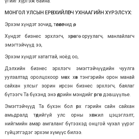
үгийг хүргэж байна.
МОНГОЛ УЛСЫН ЕРӨНХИЙЛӨГЧ УХНААГИЙН ХҮРЭЛСҮХ
:
Эрхэм хүндэт зочид, төлөөлөгчид өө,
Хүндэт бизнес эрхлэгч, хөрөнгө оруулагч, манлайлагч
эмэгтэйчүүд ээ,
Эрхэм хүндэт хатагтай, ноёд оо,
Дэлхийн бизнес эрхлэгч эмэгтэйчүүдийн чуулга
уулзалтад оролцохоор мөнх хөх тэнгэрийн орон манай
сайхан улсыг зорин ирсэн бизнес эрхлэгч, баялаг
бүтээгч Та бүхэнд энэ өдрийн мэндийг өргөн дэвшүүлье.
Эмэгтэйчүүд Та бүхэн бол өрх гэрийн сайн сайхан
амьдралд төдийгүй улс орны хөгжил цэцэглэлт,
нийгмийн амар амгаланг бүтээхэд онцгой чухал үүрэг
гүйцэтгэдэг эрхэм хүмүүс билээ.