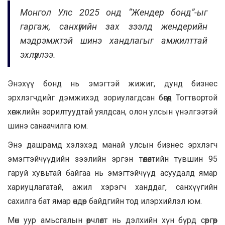
Монгол Улс 2025 онд “Жендер бонд”-ыг
гаргаж, санхүүгийн зах зээлд жендерийн
мэдрэмжтэй шинэ хандлагыг амжилттай
эхлүүллээ.
Энэхүү бонд нь эмэгтэй жижиг, дунд бизнес
эрхлэгчдийг дэмжихэд зориулагдсан бөгөөд Тогтвортой
хөгжлийн зорилтуудтай уялдсан, олон улсын үнэлгээтэй
шинэ санаачилга юм.
Энэ дашрамд хэлэхэд манай улсын бизнес эрхлэгч
эмэгтэйчүүдийн зээлийн эргэн төлөлтийн түвшин 95
гаруй хувьтай байгаа нь эмэгтэйчүүд асуудалд ямар
хариуцлагатай, ажил хэрэгч ханддаг, санхүүгийн
сахилга бат ямар өндөр байдгийн тод илэрхийлэл юм.
Мөн уур амьсгалын өөрчлөлт нь дэлхийн хүн бүрд сөргөөр