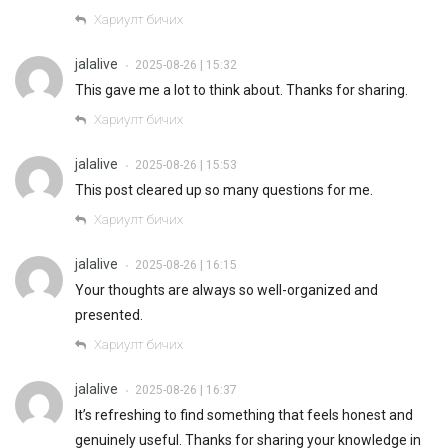
Хариулт бичих
jalalive
2025-08-26 | 15:32
•
This gave me a lot to think about. Thanks for sharing.
Хариулт бичих
jalalive
2025-08-26 | 15:53
•
This post cleared up so many questions for me.
Хариулт бичих
jalalive
2025-08-26 | 16:15
•
Your thoughts are always so well-organized and
presented.
Хариулт бичих
jalalive
2025-08-26 | 16:37
•
It’s refreshing to find something that feels honest and
genuinely useful. Thanks for sharing your knowledge in