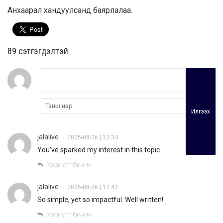
Анхаарал хандуулсанд баярлалаа.
89 cэтгэгдэлтэй
Илгээх
jalalive
2025-08-26 | 12:34
•
You’ve sparked my interest in this topic.
Хариулт бичих
jalalive
2025-08-26 | 12:42
•
So simple, yet so impactful. Well written!
Хариулт бичих