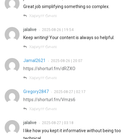
Great job simplifying something so complex.
Хариулт бичих
jalalive
2025-08-26 | 19:54
•
Keep writing! Your content is always so helpful.
Хариулт бичих
Jamal2621
2025-08-26 | 20:07
•
https://shorturl.fm/dRZXO
Хариулт бичих
Gregory2847
2025-08-27 | 02:17
•
https://shorturl.fm/Vmzs6
Хариулт бичих
jalalive
2025-08-27 | 03:18
•
I like how you kept it informative without being too
technical.