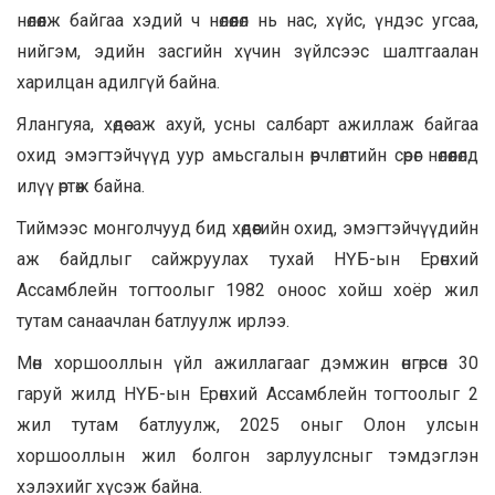
нөлөөлж байгаа хэдий ч нөлөөлөл нь нас, хүйс, үндэс угсаа,
нийгэм, эдийн засгийн хүчин зүйлсээс шалтгаалан
харилцан адилгүй байна.
Ялангуяа, хөдөө аж ахуй, усны салбарт ажиллаж байгаа
охид эмэгтэйчүүд уур амьсгалын өөрчлөлтийн сөрөг нөлөөлөлд
илүү өртөж байна.
Тиймээс монголчууд бид хөдөөгийн охид, эмэгтэйчүүдийн
аж байдлыг сайжруулах тухай НҮБ-ын Ерөнхий
Ассамблейн тогтоолыг 1982 оноос хойш хоёр жил
тутам санаачлан батлуулж ирлээ.
Мөн хоршооллын үйл ажиллагааг дэмжин өнгөрсөн 30
гаруй жилд НҮБ-ын Ерөнхий Ассамблейн тогтоолыг 2
жил тутам батлуулж, 2025 оныг Олон улсын
хоршооллын жил болгон зарлуулсныг тэмдэглэн
хэлэхийг хүсэж байна.