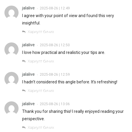
jalalive
2025-08-26 | 12:49
•
I agree with your point of view and found this very
insightful.
Хариулт бичих
jalalive
2025-08-26 | 12:50
•
I love how practical and realistic your tips are.
Хариулт бичих
jalalive
2025-08-26 | 12:59
•
I hadn’t considered this angle before. It’s refreshing!
Хариулт бичих
jalalive
2025-08-26 | 13:06
•
Thank you for sharing this! I really enjoyed reading your
perspective.
Хариулт бичих