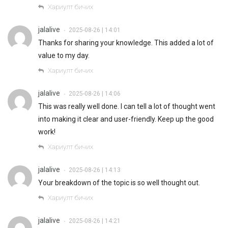
Хариулт бичих
jalalive
2025-08-26 | 14:01
•
Thanks for sharing your knowledge. This added a lot of
value to my day.
Хариулт бичих
jalalive
2025-08-26 | 14:06
•
This was really well done. I can tell a lot of thought went
into making it clear and user-friendly. Keep up the good
work!
Хариулт бичих
jalalive
2025-08-26 | 14:13
•
Your breakdown of the topic is so well thought out.
Хариулт бичих
jalalive
2025-08-26 | 14:21
•