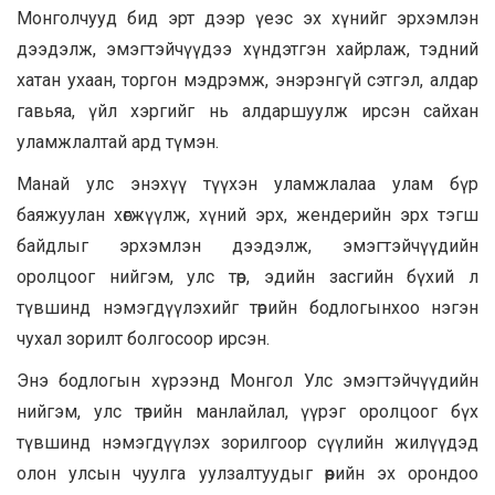
Монголчууд бид эрт дээр үеэс эх хүнийг эрхэмлэн
дээдэлж, эмэгтэйчүүдээ хүндэтгэн хайрлаж, тэдний
хатан ухаан, торгон мэдрэмж, энэрэнгүй сэтгэл, алдар
гавьяа, үйл хэргийг нь алдаршуулж ирсэн сайхан
уламжлалтай ард түмэн.
Манай улс энэхүү түүхэн уламжлалаа улам бүр
баяжуулан хөгжүүлж, хүний эрх, жендерийн эрх тэгш
байдлыг эрхэмлэн дээдэлж, эмэгтэйчүүдийн
оролцоог нийгэм, улс төр, эдийн засгийн бүхий л
түвшинд нэмэгдүүлэхийг төрийн бодлогынхоо нэгэн
чухал зорилт болгосоор ирсэн.
Энэ бодлогын хүрээнд Монгол Улс эмэгтэйчүүдийн
нийгэм, улс төрийн манлайлал, үүрэг оролцоог бүх
түвшинд нэмэгдүүлэх зорилгоор сүүлийн жилүүдэд
олон улсын чуулга уулзалтуудыг өөрийн эх орондоо