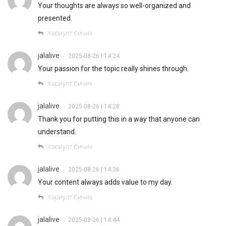
Your thoughts are always so well-organized and
presented.
Хариулт бичих
jalalive
2025-08-26 | 14:24
•
Your passion for the topic really shines through.
Хариулт бичих
jalalive
2025-08-26 | 14:28
•
Thank you for putting this in a way that anyone can
understand.
Хариулт бичих
jalalive
2025-08-26 | 14:36
•
Your content always adds value to my day.
Хариулт бичих
jalalive
2025-08-26 | 14:44
•