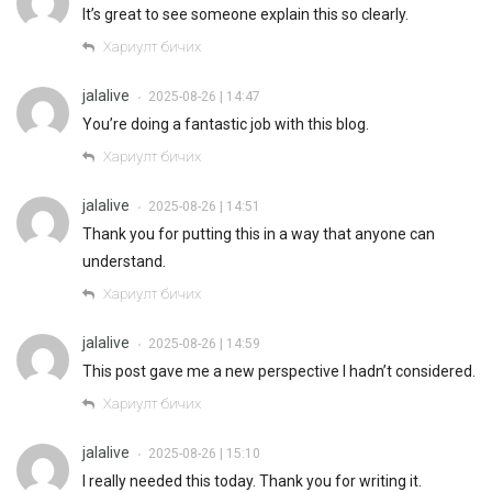
It’s great to see someone explain this so clearly.
Хариулт бичих
jalalive
2025-08-26 | 14:47
•
You’re doing a fantastic job with this blog.
Хариулт бичих
jalalive
2025-08-26 | 14:51
•
Thank you for putting this in a way that anyone can
understand.
Хариулт бичих
jalalive
2025-08-26 | 14:59
•
This post gave me a new perspective I hadn’t considered.
Хариулт бичих
jalalive
2025-08-26 | 15:10
•
I really needed this today. Thank you for writing it.