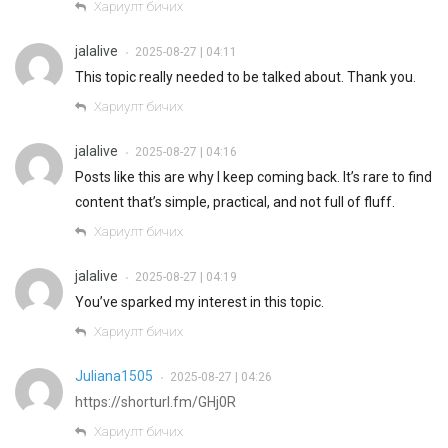
Хариулт бичих
jalalive
2025-08-27 | 04:11
•
This topic really needed to be talked about. Thank you.
Хариулт бичих
jalalive
2025-08-27 | 04:16
•
Posts like this are why I keep coming back. It’s rare to find
content that’s simple, practical, and not full of fluff.
Хариулт бичих
jalalive
2025-08-27 | 04:19
•
You’ve sparked my interest in this topic.
Хариулт бичих
Juliana1505
2025-08-27 | 04:26
•
https://shorturl.fm/GHj0R
Хариулт бичих