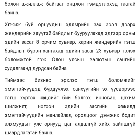
болон ажиллаж байгааг онцлон тэмдэглэхэд таатай
байна.
Хөгжиж буй орнуудын хөдөлмөрийн зах зээл дээрх
жендерийн зөрүүтэй байдлыг бууруулахад эдгээр орны
эдийн засаг 8 орчим хувиар, харин жендерийн тэгш
байдлыг бүрэн хангахад эдийн засаг 23 хувиар тэлэх
боломжтой гэж Олон улсын валютын сангийн
судалгаанд дурдсан байна.
Тиймээс бизнес эрхлэх тэгш боломжийг
эмэгтэйчүүдэд бүрдүүлэх, санхүүгийн эх үүсвэрээс
тэгш хүртэх нөхцөлийг бий болгох, инновац, цахим
шилжилт, ногоон эдийн засгийн хөгжилд
эмэгтэйчүүдийн манлайлал, оролцоог дэмжих бодит
алхмуудыг улс орнууд цаг алдалгүй хийх зайлшгүй
шаардлагатай байна.