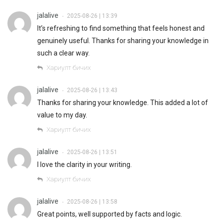
jalalive
2025-08-26 | 13:39
•
It’s refreshing to find something that feels honest and
genuinely useful. Thanks for sharing your knowledge in
such a clear way.
Хариулт бичих
jalalive
2025-08-26 | 13:43
•
Thanks for sharing your knowledge. This added a lot of
value to my day.
Хариулт бичих
jalalive
2025-08-26 | 13:51
•
I love the clarity in your writing.
Хариулт бичих
jalalive
2025-08-26 | 13:58
•
Great points, well supported by facts and logic.