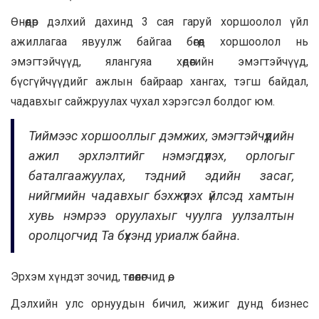
Өнөөдөр дэлхий дахинд 3 сая гаруй хоршоолол үйл
ажиллагаа явуулж байгаа бөгөөд хоршоолол нь
эмэгтэйчүүд, ялангуяа хөдөөгийн эмэгтэйчүүд,
бүсгүйчүүдийг ажлын байраар хангах, тэгш байдал,
чадавхыг сайжруулах чухал хэрэгсэл болдог юм.
Тиймээс хоршооллыг дэмжих, эмэгтэйчүүдийн
ажил эрхлэлтийг нэмэгдүүлэх, орлогыг
баталгаажуулах, тэдний эдийн засаг,
нийгмийн чадавхыг бэхжүүлэх үйлсэд хамтын
хувь нэмрээ оруулахыг чуулга уулзалтын
оролцогчид Та бүхэнд уриалж байна.
Эрхэм хүндэт зочид, төлөөлөгчид өө,
Дэлхийн улс орнуудын бичил, жижиг дунд бизнес