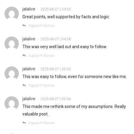
jalalive
2025-08-27 | 04:50
•
Great points, well supported by facts and logic.
Хариулт бичих
jalalive
2025-08-27 | 04:58
•
This was very well laid out and easy to follow.
Хариулт бичих
jalalive
2025-08-27 | 05:02
•
This was easy to follow, even for someone new like me.
Хариулт бичих
jalalive
2025-08-27 | 05:06
•
This made me rethink some of my assumptions. Really
valuable post.
Хариулт бичих