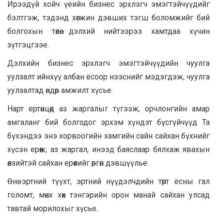
Ирээдүй хойч үеийн бизнес эрхлэгч эмэгтэйчүүдийг
бэлтгэж, тэдэнд хөгжин дэвших тэгш боломжийг бий
болгохын төлөө дэлхий нийтээрээ хамтдаа хүчин
зүтгэцгээе.
Дэлхийн бизнес эрхлэгч эмэгтэйчүүдийн чуулга
уулзалт ийнхүү албан ёсоор нээснийг мэдэгдэж, чуулга
уулзалтад өндөр амжилт хүсье.
Нарт ертөнцөд аз жаргалыг түгээж, орчлонгийн амар
амгаланг бий болгодог эрхэм хүндэт бүсгүйчүүд Та
бүхэндээ энэ хорвоогийн хамгийн сайн сайхан бүхнийг
хүсэн ерөөж, аз жаргал, инээд баяслаар бялхаж явахын
өлзийтэй сайхан ерөөлийг өргөн дэвшүүлье.
Өнө эртний түүхт, эртний нүүдэлчдийн төрт ёсны гал
голомт, мөнх хөх тэнгэрийн орон манай сайхан улсад
тавтай морилохыг хүсье.