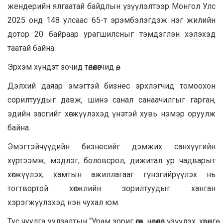
жендерийн ялгаатай байдлын үзүүлэлтээр Монгол Улс
2025 онд 148 улсаас 65-т эрэмбэлэгдэж нэг жилийн
дотор 20 байраар урагшилсныг тэмдэглэн хэлэхэд
таатай байна.
Эрхэм хүндэт зочид төлөөлөгчид өө,
Дэлхий даяар эмэгтэй бизнес эрхлэгчид томоохон
сорилтуудыг давж, шинэ санал санаачилгыг гарган,
эдийн засгийг хөгжүүлэхэд үнэтэй хувь нэмэр оруулж
байна.
Эмэгтэйчүүдийн бизнесийг дэмжих санхүүгийн
хүртээмж, мэдлэг, боловсрол, дижитал ур чадварыг
хөгжүүлэх, хамтын ажиллагааг гүнзгийрүүлэх нь
тогтвортой хөгжлийн зорилтуудыг ханган
хэрэгжүүлэхэд нэн чухал юм.
Тус чуулга уулзалтын “Урам зориг өгөх, нөлөөлөл үзүүлэх, хөрөнгө