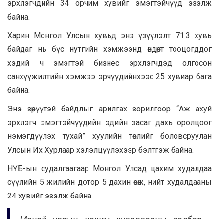
эрхлэгчдийн 34 орчим хувийг эмэгтэйчүүд эзэлж
байна.
Харин Монгол Улсын хувьд энэ үзүүлэлт 71.3 хувь
байдаг нь бүс нутгийн хэмжээнд өндөрт тооцогддог
хэдий ч эмэгтэй бизнес эрхлэгчдэд олгосон
санхүүжилтийн хэмжээ эрчүүдийнхээс 25 хувиар бага
байна.
Энэ зөрүүтэй байдлыг арилгах зорилгоор “Аж ахуй
эрхлэгч эмэгтэйчүүдийн эдийн засаг дахь оролцоог
нэмэгдүүлэх тухай” хуулийн төслийг боловсруулан
Улсын Их Хурлаар хэлэлцүүлэхээр бэлтгэж байна.
НҮБ-ын судалгаагаар Монгол Улсад цахим худалдаа
сүүлийн 5 жилийн дотор 5 дахин өсөж, нийт худалдааны
24 хувийг эзэлж байна.