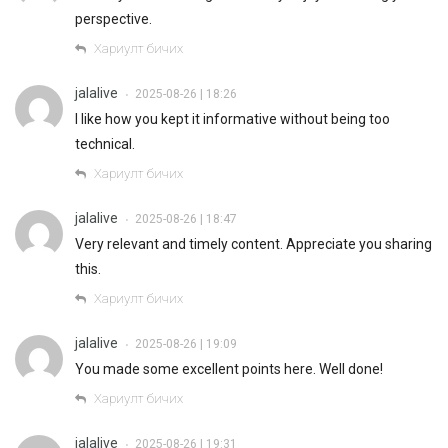
perspective.
Хариулт бичих
jalalive
2025-08-26 | 18:26
•
I like how you kept it informative without being too
technical.
Хариулт бичих
jalalive
2025-08-26 | 18:47
•
Very relevant and timely content. Appreciate you sharing
this.
Хариулт бичих
jalalive
2025-08-26 | 19:09
•
You made some excellent points here. Well done!
Хариулт бичих
jalalive
2025-08-26 | 19:31
•