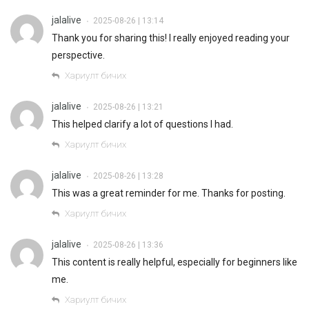
jalalive
2025-08-26 | 13:14
•
Thank you for sharing this! I really enjoyed reading your
perspective.
Хариулт бичих
jalalive
2025-08-26 | 13:21
•
This helped clarify a lot of questions I had.
Хариулт бичих
jalalive
2025-08-26 | 13:28
•
This was a great reminder for me. Thanks for posting.
Хариулт бичих
jalalive
2025-08-26 | 13:36
•
This content is really helpful, especially for beginners like
me.
Хариулт бичих