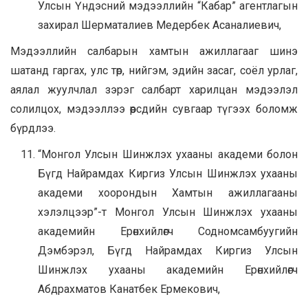
Улсын Үндэсний мэдээллийн “Кабар” агентлагын
захирал Шерматалиев Медербек Асаналиевич,
Мэдээллийн салбарын хамтын ажиллагааг шинэ
шатанд гаргах, улс төр, нийгэм, эдийн засаг, соёл урлаг,
аялал жуулчлал зэрэг салбарт харилцан мэдээлэл
солилцох, мэдээллээ өөрсдийн сувгаар түгээх боломж
бүрдлээ.
“Монгол Улсын Шинжлэх ухааны академи болон
Бүгд Найрамдах Киргиз Улсын Шинжлэх ухааны
академи хоорондын Хамтын ажиллагааны
хэлэлцээр”-т Монгол Улсын Шинжлэх ухааны
академийн Ерөнхийлөгч Содномсамбуугийн
Дэмбэрэл, Бүгд Найрамдах Киргиз Улсын
Шинжлэх ухааны академийн Ерөнхийлөгч
Абдрахматов Канатбек Ермекович,