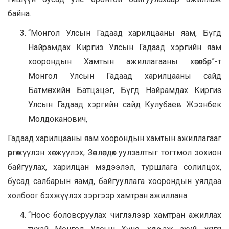
байна.
“Монгол Улсын Гадаад харилцааны яам, Бүгд
Найрамдах Киргиз Улсын Гадаад хэргийн яам
хоорондын Хамтын ажиллагааны хөтөлбөр”-т
Монгол Улсын Гадаад харилцааны сайд
Батмөнхийн Батцэцэг, Бүгд Найрамдах Киргиз
Улсын Гадаад хэргийн сайд Кулубаев Жээнбек
Молдоканович,
Гадаад харилцааны яам хоорондын хамтын ажиллагааг
өргөжүүлэн хөгжүүлэх, Зөвлөлдөх уулзалтыг тогтмол зохион
байгуулах, харилцан мэдээлэл, туршлага солилцох,
бусад салбарын яамд, байгууллага хоорондын уялдаа
холбоог бэхжүүлэх зэргээр хамтран ажиллана.
“Ноос боловсруулах чиглэлээр хамтран ажиллах