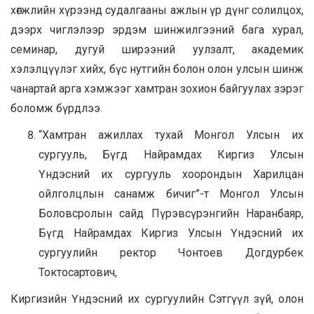
хөгжлийн хүрээнд судалгааны ажлын үр дүнг солилцох,
дээрх чиглэлээр эрдэм шинжилгээний бага хурал,
семинар, дугуй ширээний уулзалт, академик
хэлэлцүүлэг хийх, бүс нутгийн болон олон улсын шинж
чанартай арга хэмжээг хамтран зохион байгуулах зэрэг
боломж бүрдлээ.
“Хамтран ажиллах тухай Монгол Улсын их
сургууль, Бүгд Найрамдах Киргиз Улсын
Үндэсний их сургууль хоорондын Харилцан
ойлголцлын санамж бичиг”-т Монгол Улсын
Боловсролын сайд Пүрэвсүрэнгийн Наранбаяр,
Бүгд Найрамдах Киргиз Улсын Үндэсний их
сургуулийн ректор Чонтоев Догдурбек
Токтосартович,
Киргизийн Үндэсний их сургуулийн Сэтгүүл зүй, олон