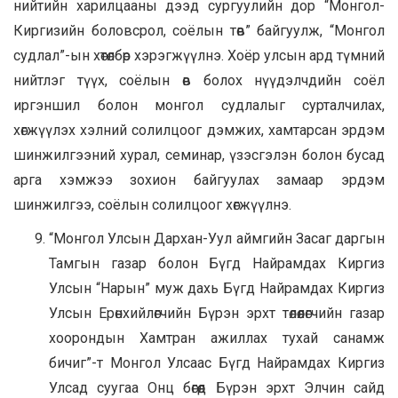
нийтийн харилцааны дээд сургуулийн дор “Монгол-
Киргизийн боловсрол, соёлын төв” байгуулж, “Монгол
судлал”-ын хөтөлбөр хэрэгжүүлнэ. Хоёр улсын ард түмний
нийтлэг түүх, соёлын өв болох нүүдэлчдийн соёл
иргэншил болон монгол судлалыг сурталчилах,
хөгжүүлэх хэлний солилцоог дэмжих, хамтарсан эрдэм
шинжилгээний хурал, семинар, үзэсгэлэн болон бусад
арга хэмжээ зохион байгуулах замаар эрдэм
шинжилгээ, соёлын солилцоог хөгжүүлнэ.
“Монгол Улсын Дархан-Уул аймгийн Засаг даргын
Тамгын газар болон Бүгд Найрамдах Киргиз
Улсын “Нарын” муж дахь Бүгд Найрамдах Киргиз
Улсын Ерөнхийлөгчийн Бүрэн эрхт төлөөлөгчийн газар
хоорондын Хамтран ажиллах тухай санамж
бичиг”-т Монгол Улсаас Бүгд Найрамдах Киргиз
Улсад суугаа Онц бөгөөд Бүрэн эрхт Элчин сайд