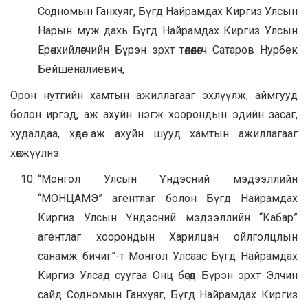
Содномын Ганхуяг, Бүгд Найрамдах Киргиз Улсын
Нарын муж дахь Бүгд Найрамдах Киргиз Улсын
Ерөнхийлөгчийн Бүрэн эрхт төлөөлөгч Сатаров Нурбек
Бейшеналиевич,
Орон нутгийн хамтын ажиллагааг эхлүүлж, аймгууд
болон иргэд, аж ахуйн нэгж хоорондын эдийн засаг,
худалдаа, хөдөө аж ахуйн шууд хамтын ажиллагааг
хөгжүүлнэ.
“Монгол Улсын Үндэсний мэдээллийн
“МОНЦАМЭ” агентлаг болон Бүгд Найрамдах
Киргиз Улсын Үндэсний мэдээллийн “Кабар”
агентлаг хоорондын Харилцан ойлголцлын
санамж бичиг”-т Монгол Улсаас Бүгд Найрамдах
Киргиз Улсад суугаа Онц бөгөөд Бүрэн эрхт Элчин
сайд Содномын Ганхуяг, Бүгд Найрамдах Киргиз