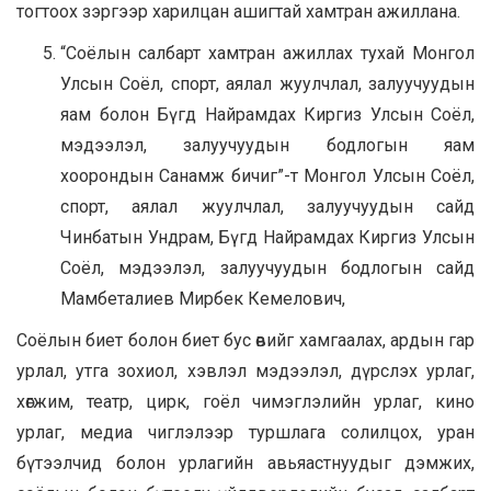
тогтоох зэргээр харилцан ашигтай хамтран ажиллана.
“Соёлын салбарт хамтран ажиллах тухай Монгол
Улсын Соёл, спорт, аялал жуулчлал, залуучуудын
яам болон Бүгд Найрамдах Киргиз Улсын Соёл,
мэдээлэл, залуучуудын бодлогын яам
хоорондын Санамж бичиг”-т Монгол Улсын Соёл,
спорт, аялал жуулчлал, залуучуудын сайд
Чинбатын Ундрам, Бүгд Найрамдах Киргиз Улсын
Соёл, мэдээлэл, залуучуудын бодлогын сайд
Мамбеталиев Мирбек Кемелович,
Соёлын биет болон биет бус өвийг хамгаалах, ардын гар
урлал, утга зохиол, хэвлэл мэдээлэл, дүрслэх урлаг,
хөгжим, театр, цирк, гоёл чимэглэлийн урлаг, кино
урлаг, медиа чиглэлээр туршлага солилцох, уран
бүтээлчид болон урлагийн авьяастнуудыг дэмжих,