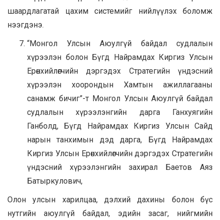
шаардлагатай цахим системийг нийлүүлэх боломж
нээгдэнэ.
“Монгол Улсын Аюулгүй байдал судлалын
хүрээлэн болон Бүгд Найрамдах Киргиз Улсын
Ерөнхийлөгчийн дэргэдэх Стратегийн үндэсний
хүрээлэн хоорондын Хамтын ажиллагааны
санамж бичиг”-т Монгол Улсын Аюулгүй байдал
судлалын хүрээлэнгийн дарга Ганхуягийн
Ганболд, Бүгд Найрамдах Киргиз Улсын Сайд
нарын танхимын дэд дарга, Бүгд Найрамдах
Киргиз Улсын Ерөнхийлөгчийн дэргэдэх Стратегийн
үндэсний хүрээлэнгийн захирал Баетов Аяз
Батыркулович,
Олон улсын харилцаа, дэлхий дахины болон бүс
нутгийн аюулгүй байдал, эдийн засаг, нийгмийн