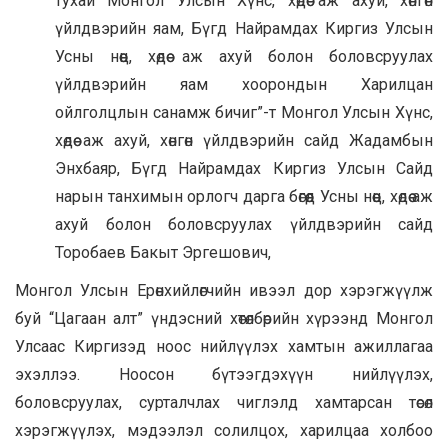
тухай Монгол Улсын Хүнс, хөдөө аж ахуй, хөнгөн
үйлдвэрийн яам, Бүгд Найрамдах Киргиз Улсын
Усны нөөц, хөдөө аж ахуй болон боловсруулах
үйлдвэрийн яам хоорондын Харилцан
ойлголцлын санамж бичиг”-т Монгол Улсын Хүнс,
хөдөө аж ахуй, хөнгөн үйлдвэрийн сайд Жадамбын
Энхбаяр, Бүгд Найрамдах Киргиз Улсын Сайд
нарын танхимын орлогч дарга бөгөөд Усны нөөц, хөдөө аж
ахуй болон боловсруулах үйлдвэрийн сайд
Торобаев Бакыт Эргешович,
Монгол Улсын Ерөнхийлөгчийн ивээл дор хэрэгжүүлж
буй “Цагаан алт” үндэсний хөтөлбөрийн хүрээнд Монгол
Улсаас Киргизэд ноос нийлүүлэх хамтын ажиллагаа
эхэллээ. Ноосон бүтээгдэхүүн нийлүүлэх,
боловсруулах, сурталчлах чиглэлд хамтарсан төсөл
хэрэгжүүлэх, мэдээлэл солилцох, харилцаа холбоо