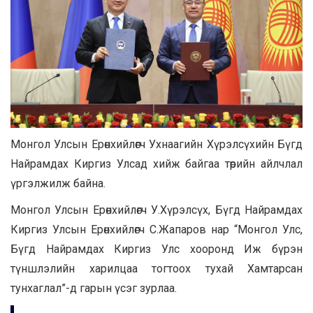
Монгол Улсын Ерөнхийлөгч Ухнаагийн Хүрэлсүхийн Бүгд
Найрамдах Киргиз Улсад хийж байгаа төрийн айлчлал
үргэлжилж байна.
Монгол Улсын Ерөнхийлөгч У.Хүрэлсүх, Бүгд Найрамдах
Киргиз Улсын Ерөнхийлөгч С.Жапаров нар “Монгол Улс,
Бүгд Найрамдах Киргиз Улс хооронд Иж бүрэн
түншлэлийн харилцаа тогтоох тухай Хамтарсан
тунхаглал”-д гарын үсэг зурлаа.