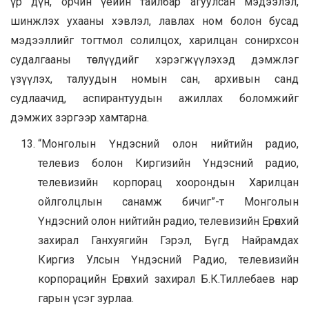
үр дүн, орчин үеийн тайлбар агуулсан мэдээлэл,
шинжлэх ухааны хэвлэл, лавлах ном болон бусад
мэдээллийг тогтмол солилцох, харилцан сонирхсон
судалгааны төслүүдийг хэрэгжүүлэхэд дэмжлэг
үзүүлэх, талуудын номын сан, архивын санд
судлаачид, аспирантуудын ажиллах боломжийг
дэмжих зэргээр хамтарна.
“Монголын Үндэсний олон нийтийн радио,
телевиз болон Киргизийн Үндэсний радио,
телевизийн корпорац хоорондын Харилцан
ойлголцлын санамж бичиг”-т Монголын
Үндэсний олон нийтийн радио, телевизийн Ерөнхий
захирал Ганхуягийн Гэрэл, Бүгд Найрамдах
Киргиз Улсын Үндэсний Радио, телевизийн
корпорацийн Ерөнхий захирал Б.К.Тиллебаев нар
гарын үсэг зурлаа.