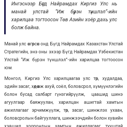
Ингэснээр Бүгд Найрамдах Киргиз Улс нь
манай улстай “Иж бүрэн түншлэл”-ийн
харилцаа тогтоосон Төв Азийн хоёр дахь улс
болж байна.
Манай улс өнгөрсөн онд Бүгд Найрамдах Казахстан Улстай
Стратегийн, энэ оны эхээр Бүгд Найрамдах Узбекистан
Улстай “Иж бүрэн түншлэл”-ийн харилцаа тогтоосон
юм.
Монгол, Киргиз Улс харилцаагаа улс төр, худалдаа,
эдийн засаг, хөдөө аж ахуй, соёл, боловсрол, хүмүүнлэгийн
болон бусад салбарт гүнзгийрүүлж, цаашид шинэ
агуулгаар баяжуулан, харилцан ашигтай хамтын
ажиллагааг эрчимжүүлж, төр, засаг, шинжлэх ухаан,
боловсролын байгууллага, шинжээчдийн болон хувийн
хэвшил хоорондын хамтын ажиллагааг тууштай