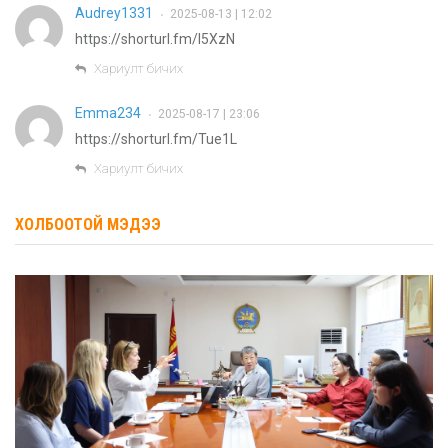
Audrey1331
2025-08-13 | 12:02
•
https://shorturl.fm/I5XzN
Хариулт бичих
Emma234
2025-08-17 | 23:06
•
https://shorturl.fm/Tue1L
Хариулт бичих
ХОЛБООТОЙ МЭДЭЭ