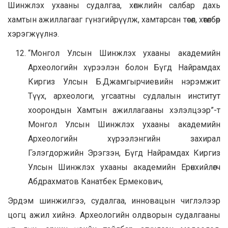
Шинжлэх ухааны судалгаа, хөгжлийн салбар дахь
хамтын ажиллагааг гүнзгийрүүлж, хамтарсан төсөл, хөтөлбөр
хэрэгжүүлнэ.
“Монгол Улсын Шинжлэх ухааны академийн
Археологийн хүрээлэн болон Бүгд Найрамдах
Киргиз Улсын Б.Джамгырчиевийн нэрэмжит
Түүх, археологи, угсаатны судлалын институт
хоорондын Хамтын ажиллагааны хэлэлцээр”-т
Монгол Улсын Шинжлэх ухааны академийн
Археологийн хүрээлэнгийн захирал
Гэлэгдоржийн Эрэгзэн, Бүгд Найрамдах Киргиз
Улсын Шинжлэх ухааны академийн Ерөнхийлөгч
Абдрахматов Канатбек Ермекович,
Эрдэм шинжилгээ, судалгаа, инновацын чиглэлээр
цогц ажил хийнэ. Археологийн олдворын судалгааны