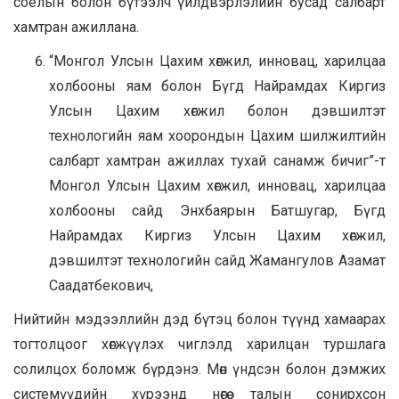
соёлын болон бүтээлч үйлдвэрлэлийн бусад салбарт
хамтран ажиллана.
“Монгол Улсын Цахим хөгжил, инновац, харилцаа
холбооны яам болон Бүгд Найрамдах Киргиз
Улсын Цахим хөгжил болон дэвшилтэт
технологийн яам хоорондын Цахим шилжилтийн
салбарт хамтран ажиллах тухай санамж бичиг”-т
Монгол Улсын Цахим хөгжил, инновац, харилцаа
холбооны сайд Энхбаярын Батшугар, Бүгд
Найрамдах Киргиз Улсын Цахим хөгжил,
дэвшилтэт технологийн сайд Жамангулов Азамат
Саадатбекович,
Нийтийн мэдээллийн дэд бүтэц болон түүнд хамаарах
тогтолцоог хөгжүүлэх чиглэлд харилцан туршлага
солилцох боломж бүрдэнэ. Мөн үндсэн болон дэмжих
системүүдийн хүрээнд нөгөө талын сонирхсон