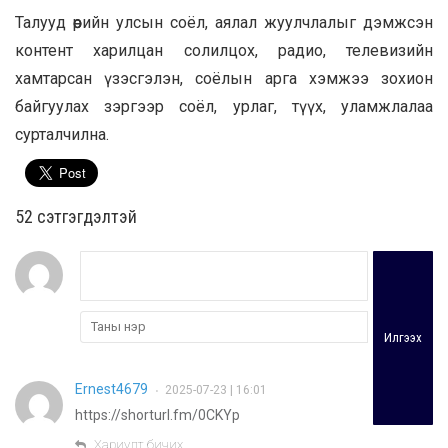
Талууд өөрийн улсын соёл, аялал жуулчлалыг дэмжсэн
контент харилцан солилцох, радио, телевизийн
хамтарсан үзэсгэлэн, соёлын арга хэмжээ зохион
байгуулах зэргээр соёл, урлаг, түүх, уламжлалаа
сурталчилна.
52 cэтгэгдэлтэй
Илгээх
Ernest4679
2025-07-23 | 16:01
•
https://shorturl.fm/0CKYp
Хариулт бичих