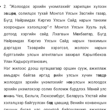
2. “Жолоодох эрхийн үнэмлэхийг харилцан хүлээн
зөвшөөрөх, солилцох тухай Монгол Улсын Засгийн газар,
Бүгд Найрамдах Киргиз Улсын Сайд нарын танхим
хоорондын хэлэлцээр”-т Монгол Улсын Хууль зүй,
дотоод хэргийн сайд Лхагвын Мөнхбаатар, Бүгд
Найрамдах Киргиз Улсын Сайд нарын танхимын
дэргэдэх Тээврийн хэрэгсэл, жолооч нарын
бүртгэлийн улсын агентлагын захирал Карыпбеков
Улан Кадырсултанович,
Нэг жилээс дээш хугацаагаар оршин сууж, ажиллаж
амьдарч байгаа иргэд өөрийн улсын хүчин төгөлдөр
жолоодох эрхийн үнэмлэхийг нөгөө улсын жолоодох
эрхийн үнэмлэхээр солих боломж бүрдлээ. Манай улс
өмнө нь Чех, Бельги, Люксембург, Беларусь Улстай ийм
хэлэлцээр байгуулсан бөгөөд цаашид Венийн конвенцын
гишүүн бусад улс оронтой байгуулахаар ажиллаж