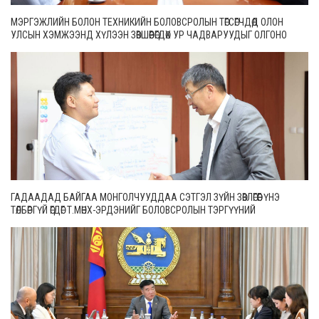
МЭРГЭЖЛИЙН БОЛОН ТЕХНИКИЙН БОЛОВСРОЛЫН ТӨГСӨГЧДӨД ОЛОН
УЛСЫН ХЭМЖЭЭНД ХҮЛЭЭН ЗӨВШӨӨРӨГДӨХ УР ЧАДВАРУУДЫГ ОЛГОНО
ГАДААДАД БАЙГАА МОНГОЛЧУУДДАА СЭТГЭЛ ЗҮЙН ЗӨВЛӨГӨӨГ ҮНЭ
ТӨЛБӨРГҮЙ ӨГДӨГ Т.МӨНХ-ЭРДЭНИЙГ БОЛОВСРОЛЫН ТЭРГҮҮНИЙ
АЖИЛТНААР ШАГНАЛАА