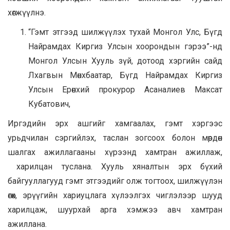
хөгжүүлнэ.
“Гэмт этгээд шилжүүлэх тухай Монгол Улс, Бүгд
Найрамдах Киргиз Улсын хоорондын гэрээ”-нд
Монгол Улсын Хууль зүй, дотоод хэргийн сайд
Лхагвын Мөнхбаатар, Бүгд Найрамдах Киргиз
Улсын Ерөнхий прокурор Асаналиев Максат
Кубатович,
Иргэдийн эрх ашгийг хамгаалах, гэмт хэргээс
урьдчилан сэргийлэх, таслан зогсоох болон мөрдөн
шалгах ажиллагааны хүрээнд хамтран ажиллаж,
харилцан туслана. Хууль хяналтын эрх бүхий
байгууллагууд гэмт этгээдийг олж тогтоох, шилжүүлэн
өгөх, эрүүгийн хариуцлага хүлээлгэх чиглэлээр шууд
харилцаж, шуурхай арга хэмжээ авч хамтран
ажиллана.