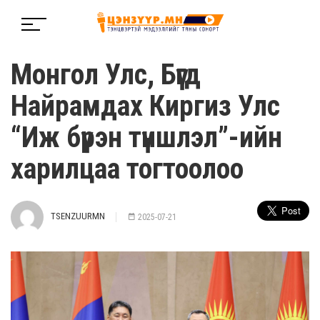
Монгол Улс, Бүгд
Найрамдах Киргиз Улс
“Иж бүрэн түншлэл”-ийн
харилцаа тогтоолоо
TSENZUURMN
2025-07-21