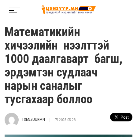
Математикийн
хичээлийн нээлттэй
1000 даалгаварт багш,
эрдэмтэн судлаач
нарын саналыг
тусгахаар боллоо
TSENZUURMN
2025-05-28