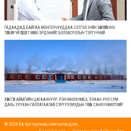
ГАДААДАД БАЙГАА МОНГОЛЧУУДДАА СЭТГЭЛ ЗҮЙН ЗӨВЛӨГӨӨГ ҮНЭ
ТӨЛБӨРГҮЙ ӨГДӨГ Т.МӨНХ-ЭРДЭНИЙГ БОЛОВСРОЛЫН ТЭРГҮҮНИЙ
АЖИЛТНААР ШАГНАЛАА
ХӨВСГӨЛ АЙМГИЙН ЦАГААННУУР, РЭНЧИНЛХҮМБЭ, УЛААН-УУЛ СУМ
ДАХЬ ЗУУХАН ГАЛЛАГААТАЙ СУРГУУЛИУДЫН ТӨСӨВ, САНХҮҮЖИЛТИЙГ
ШИЙДВЭРЛЭЛЭЭ
© 2026 Бүх эрх хуулиар хамгаалагдсан.