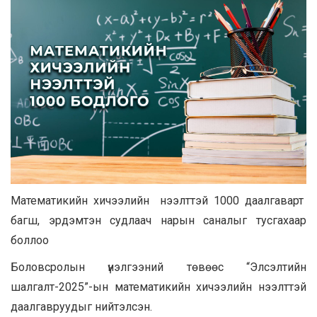
Математикийн хичээлийн нээлттэй 1000 даалгаварт
багш, эрдэмтэн судлаач нарын саналыг тусгахаар
боллоо
Боловсролын үнэлгээний төвөөс “Элсэлтийн
шалгалт-2025”-ын математикийн хичээлийн нээлттэй
даалгавруудыг нийтэлсэн.