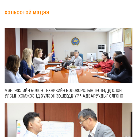
ХОЛБООТОЙ МЭДЭЭ
МЭРГЭЖЛИЙН БОЛОН ТЕХНИКИЙН БОЛОВСРОЛЫН ТӨГСӨГЧДӨД ОЛОН
УЛСЫН ХЭМЖЭЭНД ХҮЛЭЭН ЗӨВШӨӨРӨГДӨХ УР ЧАДВАРУУДЫГ ОЛГОНО