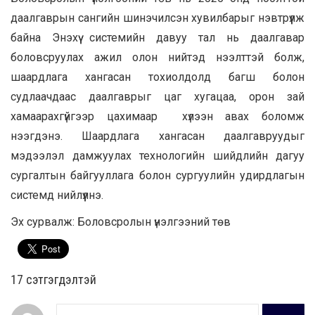
даалгаврын сангийн шинэчилсэн хувилбарыг нэвтрүүлж
байна Энэхүү системийн давуу тал нь даалгавар
боловсруулах ажил олон нийтэд нээлттэй болж,
шаардлага хангасан тохиолдолд багш болон
судлаачдаас даалгаврыг цаг хугацаа, орон зай
хамаарахгүйгээр цахимаар хүлээн авах боломж
нээгдэнэ. Шаардлага хангасан даалгавруудыг
мэдээлэл дамжуулах технологийн шийдлийн дагуу
сургалтын байгууллага болон сургуулийн удирдлагын
системд нийлүүлнэ.
Эх сурвалж: Боловсролын үнэлгээний төв
17 cэтгэгдэлтэй