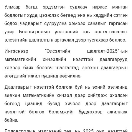
Улмаар багш, эрдэмтэн судлаач нараас мянган
бодлогыг хүүхдүүд цээжлэх бөгөөд энэ нь хүүхдүүдийн сэтгэн
бодох чадварыг сулруулна хэмээх саналыг гаргасан
учир Боловсролын үнэлгээний төв энэхүү саналыг
элсэлтийн шалгалтын аргачлал дээр тусгахаар боллоо.
Ингэснээр “Элсэлтийн шалгалт-2025”-ын
математикийн хичээлийн нээлттэй даалгаврууд
хэвээр байх боловч шалгалтад зөвхөн даалгаврын
өгөгдлийг ижил түвшинд өөрчилнө.
Даалгаврыг нээлттэй болгож буй нь эхний ээлжинд
зөвхөн математикийн хичээл дээр хийгдэж эхэлсэн
бөгөөд цаашид бусад хичээл дээр даалгаврыг
нээлттэй болгох боломжийг бүрдүүлэхээр ажиллаж
байна.
Боловсролын үнэлгээний төв нь 2025 онд нээлттэй