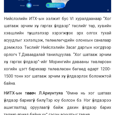
Нийслэлийн ИТХ-ын ээлжит бус VI хуралдаанаар “Хог
шатааж эрчим хүч гаргах үйлдвэр” төслийг төр, хувийн
хэвшлийн түншлэлээр хэрэгжүүлэх эрх олгох тухай
асуудлыг хэлэлцэж, төлөөлөгчдийн олонхын саналаар
дэмжлээ. Төслийг Нийслэлийн Засаг даргын нэгдүгээр
орлогч Т.Даваадалай танилцуулав. “Хог шатааж эрчим
хүч гаргах үйлдвэр”-ийг Морингийн давааны төвлөрсөн
хогийн цэгт барихаар төлөвлөсөн бөгөөд өдөрт 1200-
1500 тонн хог шатааж эрчим хүч үйлдвэрлэх боломжтой
байна.
НИТХ-ын төлөөлөгч Л.Ариунтуяа
“Өмнө нь хог шатаах
үйлдвэр бариагүй билүү. Тэр юу болсон бэ. Нэг үйлдвэрээ
ашиглалтад оруулаагүй байж дахин үйлдвэр барих
талаар яриад байна уу” гэсэн асуултыг тавив.