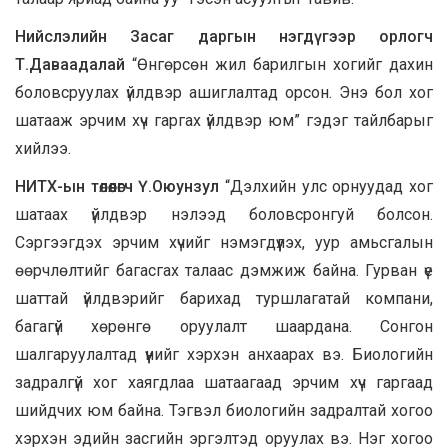
Нийслэлийн Засаг даргын нэгдүгээр орлогч
Т.Даваадалай
“Өнгөрсөн жил барилгын хогийг дахин
боловсруулах үйлдвэр ашиглалтад орсон. Энэ бол хог
шатааж эрчим хүч гаргах үйлдвэр юм” гэдэг тайлбарыг
хийлээ.
НИТХ-ын төлөөлөгч Ү.Оюунзул
“Дэлхийн улс орнуудад хог
шатаах үйлдвэр нэлээд боловсронгуй болсон.
Сэргээгдэх эрчим хүчийг нэмэгдүүлэх, уур амьсгалын
өөрчлөлтийг багасгах талаас дэмжиж байна. Гурван үе
шаттай үйлдвэрийг барихад туршлагатай компани,
багагүй хөрөнгө оруулалт шаардана. Сонгон
шалгаруулалтад үүнийг хэрхэн анхаарах вэ. Биологийн
задралгүй хог хаягдлаа шатаагаад эрчим хүч гаргаад
шийдчих юм байна. Тэгвэл биологийн задралтай хогоо
хэрхэн эдийн засгийн эргэлтэд оруулах вэ. Нэг хогоо