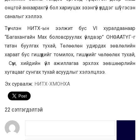
онцгой анхаарахгүй бол хариуцах эзэнгүй үлддэг шүү” гэсэн
саналыг хэллээ.
Түүнчлэн НИТХ-ын ээлжит бус VI хуралдаанаар
“Багахангайн Мах боловсруулах үйлдвэр” ОНӨААТҮГ-г
татан буулгах тухай, Төлөөлөн удирдах зөвлөлийн
хараат бус гишүүдийг томилох, гишүүнийг чөлөөлөх тухай,
Сүм, хийдийн үйл ажиллагаа эрхлэх зөвшөөрлийн
хугацааг сунгах тухай асуудлыг хэлэлцлээ.
Эх сурвалж:
НИТХ-ХМОНХА
22 cэтгэгдэлтэй