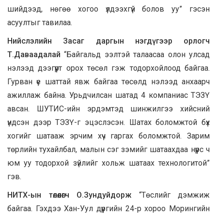
шийдээд, нөгөө хогоо үлдээхгүй болов уу” гэсэн
асуултыг тавилаа.
Нийслэлийн Засаг даргын нэгдүгээр орлогч
Т.Даваадалай
“Байгальд ээлтэй талаасаа олон улсад
нэлээд дээгүүрт орох төсөл гэж тодорхойлоод байгаа.
Гурван үе шаттай явж байгаа төсөлд нэлээд анхаарч
ажиллаж байна. Урьдчилсан шатад 4 компаниас ТЭЗҮ
авсан. ШУТИС-ийн эрдэмтэд шинжилгээ хийсний
үндсэн дээр ТЭЗҮ-г эцэслэсэн. Шатах боломжтой бүх
хогийг шатааж эрчим хүч гаргах боломжтой. Зарим
төрлийн тухайлбал, малын сэг зэмийг шатаахдаа нүүрс ч
юм уу тодорхой зүйлийг хольж шатаах технологитой”
гэв.
НИТХ-ын төлөөлөгч О.Зундуйдорж
“Төслийг дэмжиж
байгаа. Гэхдээ Хан-Уул дүүргийн 24-р хороо Морингийн