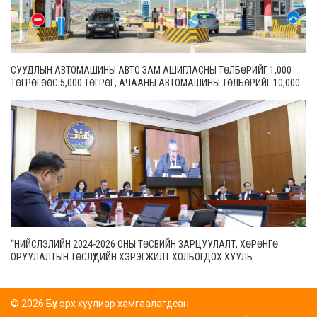
СУУДЛЫН АВТОМАШИНЫ АВТО ЗАМ АШИГЛАСНЫ ТӨЛБӨРИЙГ 1,000
ТӨГРӨГӨӨС 5,000 ТӨГРӨГ, АЧААНЫ АВТОМАШИНЫ ТӨЛБӨРИЙГ 10,000
ТӨГРӨГӨӨС 20,000 ТӨГРӨГ БОЛГОН ШИНЭЧИЛЖЭЭ
“НИЙСЛЭЛИЙН 2024-2026 ОНЫ ТӨСВИЙН ЗАРЦУУЛАЛТ, ХӨРӨНГӨ
ОРУУЛАЛТЫН ТӨСЛҮҮДИЙН ХЭРЭГЖИЛТ ХОЛБОГДОХ ХУУЛЬ
ТОГТООМЖИД НИЙЦСЭН БАЙДАЛ” СЭДЭВТ ЕРӨНХИЙ ХЯНАЛТЫН
СОНСГОЛ ЭХЭЛЛЭЭ
© 2026 Бүх эрх хуулиар хамгаалагдсан.