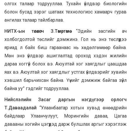
олгох талаар тодрууллаа. Тухайн үйлдвэр биологийн
болон бусад зэрэг шатаах технологиос хамаарч гурав
ангилах талаар тайлбарлав.
НИТХ-ын төлөөлөгч З.Төмөртөмөө
“Эдийн засгийн ач
холбогдолтой төслийг дэмжинэ. Гол нь энэ төслүүдээ
яриад л байх биш гараанаас нь хөдөлгөмөөр байна.
Мөн энэ үйлдвэр ашиглалтад ороход хэдэн жилийн
дараа хоггүй болох вэ. Аюултай хог хаягдлыг цаашдаа
яах вэ. Аюултай хог хаягдлыг устгах үйлдвэрийг хувийн
хэвшил барьчихсан байна. Үүнийг дэмжиж байгаа зүйл
байна уу” гэдгийг тодрууллаа.
Нийслэлийн Засаг даргын нэгдүгээр орлогч
Т.Даваадалай
“Улаанбаатар хотын хувьд өнөөдрийн
байдлаар Улаанчулуут, Морингийн даваа, Цагаа
давааны хогийн цэгүүдэд дарж булшлах аргыг хэрэглэж