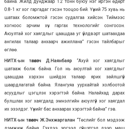
байна. Жилд дунджаар 1.2 тонн буюу нэг иргэн өдөрт
0.8-1 кг хог гаргадаг гэсэн тооцоо бий. Үүний 75 хувь нь
шатаах боломжтой гэсэн судалгаа хийсэн. Тиймээс
хогноос эрчим хүч гаргах технологийг сонгосон.
Аюултай хог хаягдлыг цаашдаа уг үйлдвэрт шатаахдаа
ангилах талаар анхаарч ажиллана” гэсэн тайлбарыг
өглөө.
НИТХ-ын төлөөлөгч Д.Наянбаяр
“Ахуй хог хаягдлыг
шатааж болж байна. Гол нь аюултай хог хаягдлыг
цаашдаа хэрхэн шийдэх талаар ярих зайлшгүй
шаардлагатай байна. Ялангуяа уурхайтай холбоотой
асуудлыг цэгцлэх хэрэгтэй байна. Налайхад дарах
булшлах хог хаягдалд эмнэлгийн аюулгүй хог хаягдал
их эзэлдэг. Үүнийг бас анхаарах хэрэгтэй байна” гэв.
НИТХ-ын төлөөлөгч Ж.Энхжаргалан
“Төслийг бол мэдээж
дэмжиж байна. Гэхдээ эргээд гүйцэтгэл дээр маш