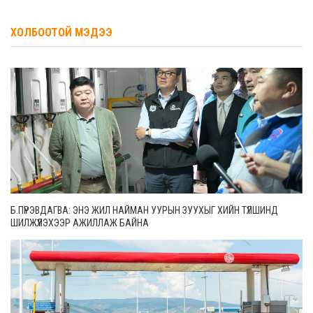
ХОЛБООТОЙ МЭДЭЭ
Б.ПҮРЭВДАГВА: ЭНЭ ЖИЛ НАЙМАН УУРЫН ЗУУХЫГ ХИЙН ТҮЛШИНД
ШИЛЖҮҮЛЭХЭЭР АЖИЛЛАЖ БАЙНА