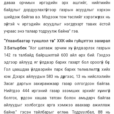
даваа орчмын иргэдийн эрх ашгийг, нийгмийн
байдлыг дордуулахгүйгээр газрын асуудлыг хэрхэн
шийдэж байгаа вэ. Мэдээж том төслийг хэрэгжүүлэх нь
зүйтэй ч иргэдийн асуудлыг нэгдүгээрт тавих ёстой
учраас энэ талаар тодруулж байна” гэв.
“Улаанбаатар түншлэл төв” ХХК-ийн гүйцэтгэх захирал
З.Батырбек
“Хог шатааж эрчим хүч үйлдвэрлэх газрын
142 га талбайд байршилтай 600 айл өрх бий. Гэхдээ
эдгээр айлууд яг үйлдвэр барих газарт бол ороогүй бүс.
Гол цаашдаа үйлдвэрийн парк барих төлөвлөлтүүд хийх
юм. Дээрх айлуудын 583 нь дүүргээс, 13 нь нийслэлийн
Засаг даргын захирамжаар газар олгогдсон байгаа.
Нийтдээ 444 иргэний газар эзэмших эрхийг хүчингүй
болгох, үлдсэн хашаа татсан болон амьдарч байгаа
айлуудыг холбогдох арга хэмжээ авахаар ажиллаж
байна.” гэсэн тайлбарыг өглөө. Тодруулбал, 88 нь