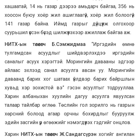
хашаатай, 14 нь газар дээрээ амьдарч байгаа, 356 нь
хоосон буюу хоёр жил ашиглаагүй, хоёр жил болоогүй
141 газар байна. Иймд газрыг дүйцүүлж олгохоор
суурьшил үүссэн бүсэд шилжүүлэхээр ажиллаж байгаа аж.
НИТХ-ын төлөөлөгч Б.Сэмжидмаа
“Иргэдийн өмнө
тулгамдсан асуудлыг шийдвэрлэхдээ иргэдийн
саналыг асуух хэрэгтэй. Морингийн давааны эдгээр
айлаас эхлээд санал асуулга авсан уу. Морингийн
даваанд барих хог шатаах үйлдвэр барих байршлын
хувьд хэр зохистой вэ” гэсэн асуултыг тодрууллаа.
Харин албаныхан хуулийн дагуу асуулга явуулсан
талаар тайлбар өглөө. Төслийн гол зорилго нь газрын
хөрсний болоод агаар орчны бохирдлыг бууруулж
эдийн засгийн үр өгөөжийг нэмэгдүүлэх гэдгийг онцлов.
Харин
НИТХ-ын төлөөлөгч Ж.Сандагсүрэн
хогийг ангилан