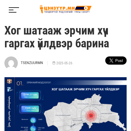
Хог шатааж эрчим хүч
гаргах үйлдвэр барина
TSENZUURMN
2025-05-26