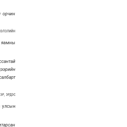
н орчин
МЭЛЗЛИЙН
 яамны
ссантай
ээрийн
салбарт
ЭР, ЭРДЭС
н улсын
мтарсан