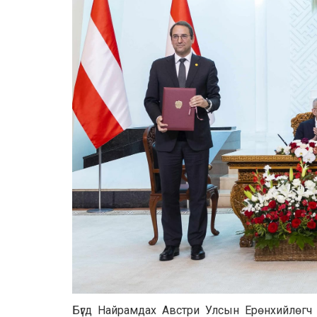
Бүгд Найрамдах Австри Улсын Ерөнхийлөгч