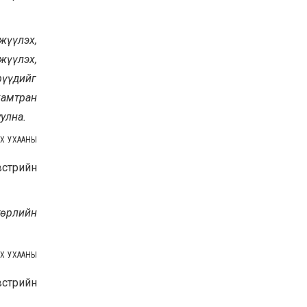
жүүлэх,
жүүлэх,
рүүдийг
хамтран
улна.
ЭХ УХААНЫ
встрийн
төрлийн
ЭХ УХААНЫ
встрийн