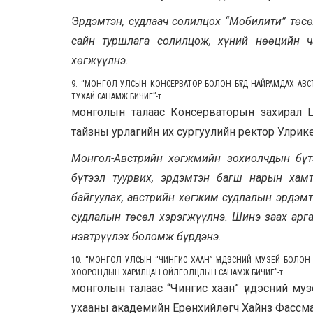
Э
рдэмтэн, судлаач солилцох “Мобилити” төс
сайн туршлага солилцож, хүний нөөцийн ч
хөгжүүлнэ.
9. “МОНГОЛ УЛСЫН КОНСЕРВАТОР БОЛОН БҮГД НАЙРАМДАХ А
ТУХАЙ САНАМЖ БИЧИГ”
-т
монголын талаас Консерваторын захирал 
тайзны урлагийн их сургуулийн ректор Улрике
Монгол-Австрийн хөгжмийн зохиолчдын бүт
бүтээл туурвих, эрдэмтэн багш нарын хамт
байгуулах, австрийн хөгжим судлалын эрдэмт
судлалын төсөл хэрэгжүүлнэ. Шинэ заах арга
нэвтрүүлэх боломж бүрдэнэ.
10. “МОНГОЛ УЛСЫН “ЧИНГИС ХААН” ҮНДЭСНИЙ МУЗЕЙ БОЛОН
ХООРОНДЫН ХАРИЛЦАН ОЙЛГОЛЦЛЫН САНАМЖ БИЧИГ”
-т
монголын талаас “Чингис хаан” үндэсний м
ухааны академийн Ерөнхийлөгч Хайнз Фассман