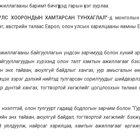
иллагааны баримт бичгүүдэд гарын үсэг зурлаа.
 УЛС ХООРОНДЫН ХАМТАРСАН ТУНХАГЛАЛ”
-д монголын
г, австрийн талаас Европ, олон улсын харилцааны яамны 
 ажиллагааны байгууллагын үндсэн зарчмууд болон хүний эр
айгууллагуудын хүрээнд олон талт хамтын ажиллагааг бэх
йн энх тайван, аюулгүй байдлыг хангах, уур амьсгалын өө
цэх зэрэг дэлхий нийтэд тулгарсан сорилтуудыг шийдвэрлэ
р дүнтэй хангах, тогтвортой хөгжлийг цогцлоохын төлөөх 
 нээлттэй, олон тулгуурт гадаад бодлогын зарчим болон “Гу
йн энх тайван, аюулгүй байдал, тогтвортой хөгжлийг бэхж
й уялдуулж
, найрсаг харилцаа, хамтын ажиллагааг
өргөж