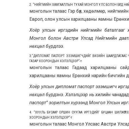
2. “НИЙГМИЙН ХАМГААЛЛЫН ТУХАЙ МОНГОЛ УЛС БОЛОН БҮГД НА
монголын талаас Гэр бүл, хөдөлмөр, нийгмий
Европ, олон улсын харилцааны яамны Ерөнхи
Хоёр улсын иргэдийн нийгмийн баталгааг х
Монгол болон Австри Улсад Нийгмийн даатг
нөхцөл бүрдлээ.
3.“ДИПЛОМАТ ПАСПОРТ ЭЗЭМШИГЧДИЙГ ВИЗИЙН ШААРДЛАГААС Ч
ГАЗАР ХООРОНДЫН ХЭЛЭЛЦЭЭР”
-т
монголын талаас Гадаад харилцааны сай
харилцааны яамны Ерөнхий нарийн бичгийн д
Хоёр улсын дипломат паспорт эзэмшигч иргэд
нөхцөл бүрдэнэ. Хэлэлцээр нь хилийн чанада
паспорт” зорилтын хүрээнд Монгол Улсын иргэ
4. “ХУУЛЬ БУСААР ОРШИН СУУГАА ИРГЭДИЙГ БУЦААН ШИЛЖҮҮЛ
ХООРОНДЫН ХЭЛЭЛЦЭЭР”
-т
монголын талаас Монгол Улсаас Австри Улсад