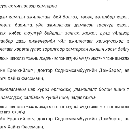
сургах чиглэлээр хамтарна.
ын хамтын ажиллагааг бий болгох, төсөл, хөтөлбөр хэрэг
лөлт, барилга, үйл ажиллагааг дэмжсэн төслүүд хэрэг
лэх, кибер аюулгүй байдлыг хангах, жижиг, дунд үйлдвэ
 салбар дахь инженерийн үйл ажиллагааг хөгжүүлэхэд 
агааг хэрэгжүүлэх зорилгоор хамтарсан Ажлын хэсэг байгу
ЛСЫН ШИНЖЛЭХ УХААНЫ АКАДЕМИ БОЛОН БҮГД НАЙРАМДАХ АВСТРИ УЛСЫН ШИНЖЛ
н Ерөнхийлөгч, доктор Содномсамбуугийн Дэмбэрэл, а
өгч Хайнз Фассманн,
жиллагааны цар хүрээ өргөжиж, уламжлалт болон шинэ 
о нэмэгдэж, салбарын хүний нөөц чадавхажна.
ЛСЫН ШИНЖЛЭХ УХААНЫ АКАДЕМИ БОЛОН БҮГД НАЙРАМДАХ АВСТРИ УЛСЫН ШИНЖЛ
ЛЭХ ПРОТОКОЛ”
-д
н Ерөнхийлөгч, доктор Содномсамбуугийн Дэмбэрэл, а
өгч Хайнз Фассманн,