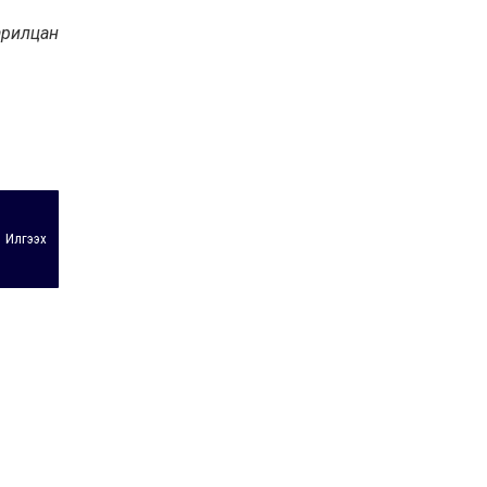
арилцан
Илгээх