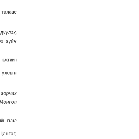
Байнгын хорооны дарга
М.Мандхай Цөлжилттэй
 талаас
тэмцэх тухай НҮБ-ын
конвенцын талуудын 17
дугаар бага хурал
2026-07-20
(СОР17)-ын бэлтгэл
дүүлэх,
ажлын явцтай танилцлаа
рх зүйн
Н ЗАСГИЙН
 улсын
 зорчих
 Монгол
ИЙН ГАЗАР
Цэнгэг,