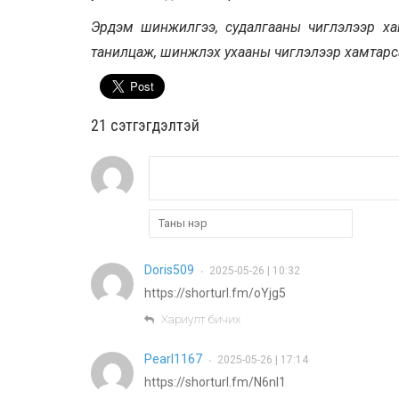
Эрдэм шинжилгээ, судалгааны чиглэлээр хам
танилцаж, шинжлэх ухааны чиглэлээр хамтарс
21 cэтгэгдэлтэй
Doris509
2025-05-26 | 10:32
•
https://shorturl.fm/oYjg5
Хариулт бичих
Pearl1167
2025-05-26 | 17:14
•
https://shorturl.fm/N6nl1