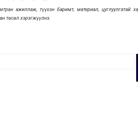
тран ажиллаж, түүхэн баримт, материал, цуглуулгатай х
ан төсөл хэрэгжүүлнэ.