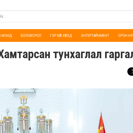
ҮЛ МЭНД
БОЛОВСРОЛ
ГЭР БҮЛ ХҮҮХЭД
ЭНТЕРТАЙНМЕНТ
ОРОН НУ
Хамтарсан тунхаглал гарга