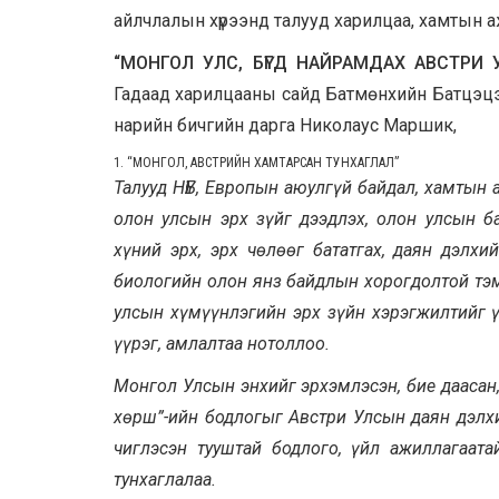
айлчлалын хүрээнд талууд харилцаа, хамтын аж
“МОНГОЛ УЛС, БҮГД НАЙРАМДАХ АВСТРИ
Гадаад харилцааны сайд Батмөнхийн Батцэцэ
нарийн бичгийн дарга Николаус Маршик,
1. “
МОНГОЛ, АВСТРИЙН ХАМТАРСАН ТУНХАГЛАЛ”
Талууд НҮБ, Европын аюулгүй байдал, хамтын
олон улсын эрх зүйг дээдлэх, олон улсын б
хүний эрх, эрх чөлөөг бататгах, даян дэлхи
биологийн олон янз байдлын хорогдолтой тэм
улсын хүмүүнлэгийн эрх зүйн хэрэгжилтийг ү
үүрэг, амлалтаа нотоллоо.
Монгол Улсын энхийг эрхэмлэсэн, бие даасан,
хөрш”-ийн бодлогыг Австри Улсын даян дэлхи
чиглэсэн тууштай бодлого, үйл ажиллагаата
тунхаглалаа.