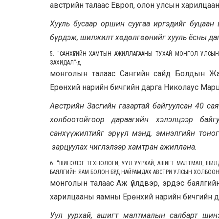
австрийн талаас Европ, олон улсын харилца
Хууль бусаар оршин суугаа иргэдийг буцаан
бүрдэж, шилжилт хөдөлгөөнийг хууль ёсны да
5. “САНХҮҮГИЙН ХАМТЫН АЖИЛЛАГААНЫ ТУХАЙ МОНГОЛ УЛСЫ
ЗАХИДАЛ”
-д
монголын талаас Сангийн сайд Болдын Жа
Ерөнхий нарийн бичгийн дарга Николаус Мар
Австрийн Засгийн газартай байгуулсан 40 са
холбоотойгоор дараагийн хэлэлцээр байг
санхүүжилтийг эрүүл мэнд, эмнэлгийн тоног
зарцуулах чиглэлээр хамтран ажиллана.
6. “ШИНЭЛЭГ ТЕХНОЛОГИ, УУЛ УУРХАЙ, АШИГТ МАЛТМАЛ, ШИ
БАЯЛГИЙН ЯАМ БОЛОН БҮГД НАЙРАМДАХ АВСТРИ УЛСЫН ХОЛБО
монголын талаас Аж үйлдвэр, эрдэс баялгий
харилцааны яамны Ерөнхий нарийн бичгийн д
Уул уурхай, ашигт малтмалын салбарт шинэ