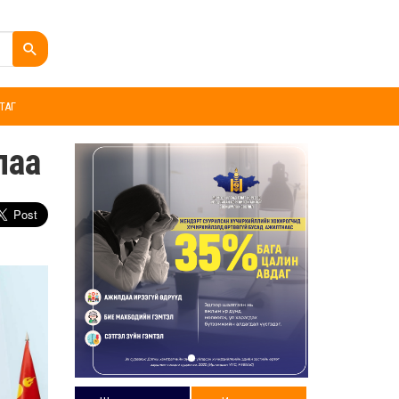
ТАГ
лаа