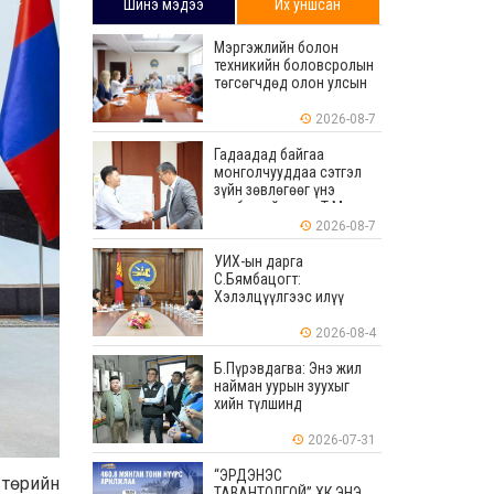
Шинэ мэдээ
Их уншсан
Мэргэжлийн болон
техникийн боловсролын
төгсөгчдөд олон улсын
хэмжээнд хүлээн
зөвшөөрөгдөх ур
2026-08-7
чадваруудыг олгоно
Гадаадад байгаа
монголчууддаа сэтгэл
зүйн зөвлөгөөг үнэ
төлбөргүй өгдөг Т.Мөнх-
Эрдэнийг Боловсролын
2026-08-7
тэргүүний ажилтнаар
шагналаа
УИХ-ын дарга
С.Бямбацогт:
Хэлэлцүүлгээс илүү
хэрэгжилт, амлалтаас
илүү бодит үр дүн чухал
2026-08-4
Б.Пүрэвдагва: Энэ жил
найман уурын зуухыг
хийн түлшинд
шилжүүлэхээр ажиллаж
байна
2026-07-31
“ЭРДЭНЭС
 төрийн
ТАВАНТОЛГОЙ” ХК ЭНЭ