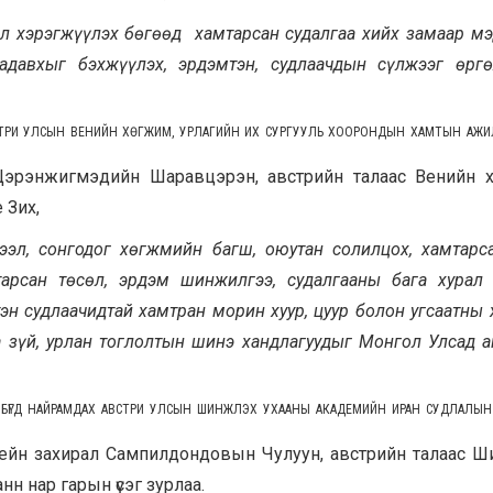
өл хэрэгжүүлэх бөгөөд хамтарсан судалгаа хийх замаар мэ
адавхыг бэхжүүлэх, эрдэмтэн, судлаачдын сүлжээг өрг
ВСТРИ УЛСЫН ВЕНИЙН ХӨГЖИМ, УРЛАГИЙН ИХ СУРГУУЛЬ ХООРОНДЫН ХАМТЫН АЖ
Цэрэнжигмэдийн Шаравцэрэн, австрийн талаас Венийн х
 Зих,
ээл,
с
онгодог хөгжми
й
н багш, оюутан солилцох, ха
м
тарс
арсан төсөл, эрдэм шинжилгээ, судалгааны бага хурал
эн судлаачидтай хамтран морин хуур, цуур болон угсаатны
 зүй, урлан тоглолтын шинэ хандлагуудыг Монгол Улсад а
 БҮГД НАЙРАМДАХ АВСТРИ УЛСЫН ШИНЖЛЭХ УХААНЫ АКАДЕМИЙН ИРАН СУДЛАЛЫН
узейн захирал Сампилдондовын Чулуун, австрийн талаас 
н нар гарын үсэг зурлаа.