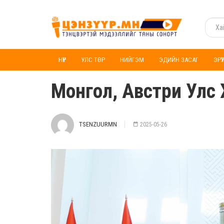
НҮҮР
УЛС ТӨР
НИЙГЭМ
ЭДИЙН ЗАСАГ
ЭРҮ
Монгол, Австри Улс 
TSENZUURMN
2025-05-26