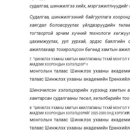
судалгаа, шинжилгээ хийх, мэргэжилтнүүдийг 
Судалгаа, шинжилгээний байгууллага хооронд
хаягдал боловсруулах үйлдвэрүүдийн төлөв
тогтвортой эрчим хүчний технологи хөгжүү
цахимжуулах, уул уурхай, эрдэс баялгийн
ажиллахаар тохиролцсон бөгөөд хамтын ажилл
7. “ШИНЖЛЭХ УХААНЫ ХАМТЫН АЖИЛЛАГААНЫ ТУХАЙ МОНГОЛ У
АКАДЕМИ ХООРОНДЫН ХЭЛЭЛЦЭЭР”
-т
монголын талаас Шинжлэх ухааны академий
талаас Шинжлэх ухааны академийн Ерөнхийл
Шинэчилсэн хэлэлцээрийн хүрээнд хамтын а
хамтарсан судалгааны төсөл, хөтөлбөрийн то
8. “ШИНЖЛЭХ УХААНЫ ХАМТЫН АЖИЛЛАГААНЫ ТУХАЙ МОНГОЛ У
АКАДЕМИ ХООРОНДЫН ХЭЛЭЛЦЭЭРИЙГ 2025-2030 ОНД ХЭРЭГЖҮҮ
монголын талаас Шинжлэх ухааны академий
талаас Шинжлэх ухааны академийн Ерөнхийл