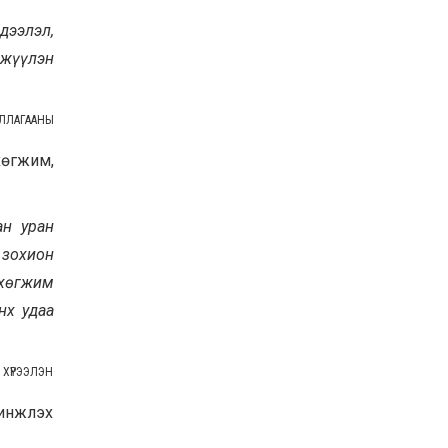
дээлэл,
өжүүлэн
ИЛЛАГААНЫ
өгжим,
ан уран
 зохион
 хөгжим
нх удаа
 ХҮРЭЭЛЭН
Шинжлэх