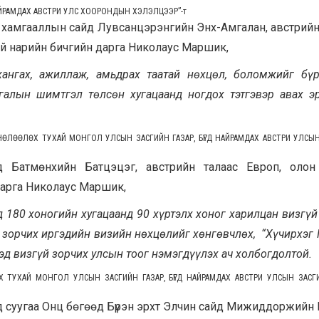
ЙРАМДАХ
АВСТРИ УЛС ХООРОНДЫН ХЭЛЭЛЦЭЭР
”
-т
н хамгааллын сайд Лувсанцэрэнгийн Энх-Амгалан, австрийн
й нарийн бичгийн дарга Николаус Маршик,
ангах, ажиллаж, амьдрах таатай нөхцөл, боломжийг бүр
алын шимтгэл төлсөн хугацаанд ногдох тэтгэвэр авах э
ӨЛӨӨЛӨХ ТУХАЙ МОНГОЛ УЛСЫН ЗАСГИЙН ГАЗАР, БҮГД НАЙРАМДАХ АВСТРИ УЛСЫ
д Батмөнхийн Батцэцэг, австрийн талаас Европ, олон
арга Николаус Маршик,
 180 хоногийн хугацаанд 90 хүртэлх хоног харилцан визгүй
д зорчих иргэдийн визийн нөхцөлийг хөнгөвчлөх, “Хүчирхэг
д визгүй зорчих улсын тоог нэмэгдүүлэх ач холбогдолтой.
ЭХ ТУХАЙ МОНГОЛ УЛСЫН ЗАСГИЙН ГАЗАР, БҮГД НАЙРАМДАХ АВСТРИ УЛСЫН ЗАСГ
 суугаа Онц бөгөөд Бүрэн эрхт Элчин сайд Мижиддоржийн 