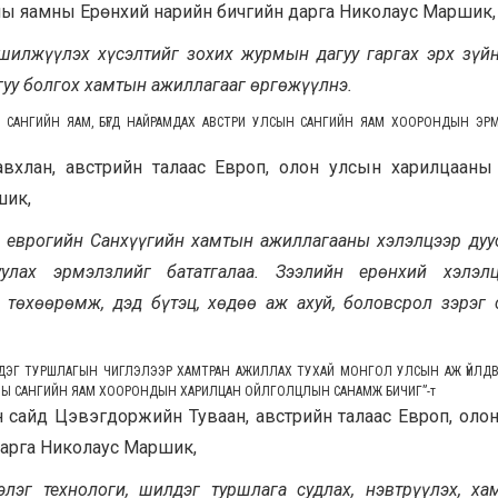
аны яамны Ерөнхий нарийн бичгийн дарга Николаус Маршик,
 шилжүүлэх хүсэлтийг зохих журмын дагуу гаргах эрх зүй
гуу болгох хамтын ажиллагааг өргөжүүлнэ.
Н САНГИЙН ЯАМ, БҮГД НАЙРАМДАХ АВСТРИ УЛСЫН САНГИЙН ЯАМ ХООРОНДЫН ЭР
вхлан, австрийн талаас Европ, олон улсын харилцааны
шик,
я еврогийн Санхүүгийн хамтын ажиллагааны хэлэлцээр дуу
уулах эрмэлзлийг бататгалаа. Зээлийн ерөнхий хэлэлц
 төхөөрөмж, дэд бүтэц, хөдөө аж ахуй, боловсрол зэрэг 
ЛДЭГ ТУРШЛАГЫН ЧИГЛЭЛЭЭР ХАМТРАН АЖИЛЛАХ ТУХАЙ МОНГОЛ УЛСЫН АЖ ҮЙЛДВ
ОНЫ САНГИЙН ЯАМ ХООРОНДЫН ХАРИЛЦАН ОЙЛГОЛЦЛЫН САНАМЖ БИЧИГ”
-т
н сайд Цэвэгдоржийн Туваан, австрийн талаас Европ, оло
арга Николаус Маршик,
лэг технологи, шилдэг туршлага судлах, нэвтрүүлэх, ха