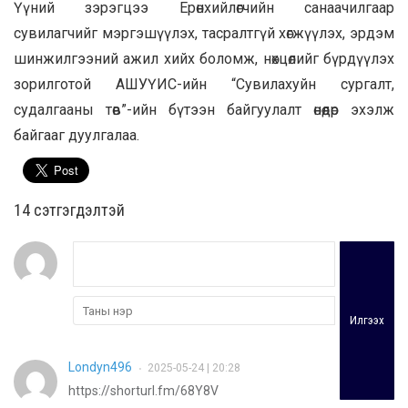
Үүний зэрэгцээ Ерөнхийлөгчийн санаачилгаар
сувилагчийг мэргэшүүлэх, тасралтгүй хөгжүүлэх, эрдэм
шинжилгээний ажил хийх боломж, нөхцөлийг бүрдүүлэх
зорилготой АШУҮИС-ийн “Сувилахуйн сургалт,
судалгааны төв”-ийн бүтээн байгуулалт өнөөдөр эхэлж
байгааг дуулгалаа.
14 cэтгэгдэлтэй
Илгээх
Londyn496
2025-05-24 | 20:28
•
https://shorturl.fm/68Y8V