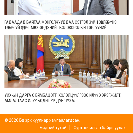
ГАДААДАД БАЙГАА МОНГОЛЧУУДДАА СЭТГЭЛ ЗҮЙН ЗӨВЛӨГӨӨГ ҮНЭ
ТӨЛБӨРГҮЙ ӨГДӨГ Т.МӨНХ-ЭРДЭНИЙГ БОЛОВСРОЛЫН ТЭРГҮҮНИЙ
АЖИЛТНААР ШАГНАЛАА
УИХ-ЫН ДАРГА С.БЯМБАЦОГТ: ХЭЛЭЛЦҮҮЛГЭЭС ИЛҮҮ ХЭРЭГЖИЛТ,
АМЛАЛТААС ИЛҮҮ БОДИТ ҮР ДҮН ЧУХАЛ
© 2026 Бүх эрх хуулиар хамгаалагдсан.
Бидний тухай
Сурталчилгаа байршуулах