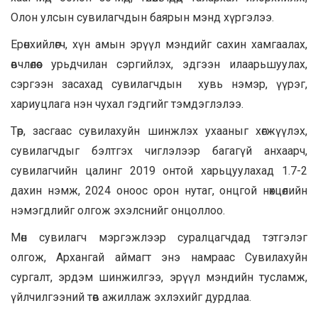
Олон улсын сувилагчдын баярын мэнд хүргэлээ.
Ерөнхийлөгч, хүн амын эрүүл мэндийг сахин хамгаалах,
өвчлөлөөс урьдчилан сэргийлэх, эдгээн илаарьшуулах,
сэргээн засахад сувилагчдын хувь нэмэр, үүрэг,
хариуцлага нэн чухал гэдгийг тэмдэглэлээ.
Төр, засгаас сувилахуйн шинжлэх ухааныг хөгжүүлэх,
сувилагчдыг бэлтгэх чиглэлээр багагүй анхаарч,
сувилагчийн цалинг 2019 онтой харьцуулахад 1.7-2
дахин нэмж, 2024 оноос орон нутаг, онцгой нөхцөлийн
нэмэгдлийг олгож эхэлснийг онцоллоо.
Мөн сувилагч мэргэжлээр суралцагчдад тэтгэлэг
олгож, Архангай аймагт энэ намраас Сувилахуйн
сургалт, эрдэм шинжилгээ, эрүүл мэндийн тусламж,
үйлчилгээний төв ажиллаж эхлэхийг дурдлаа.