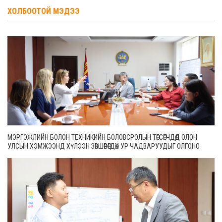
ХОЛБООТОЙ МЭДЭЭ
МЭРГЭЖЛИЙН БОЛОН ТЕХНИКИЙН БОЛОВСРОЛЫН ТӨГСӨГЧДӨД ОЛОН
УЛСЫН ХЭМЖЭЭНД ХҮЛЭЭН ЗӨВШӨӨРӨГДӨХ УР ЧАДВАРУУДЫГ ОЛГОНО