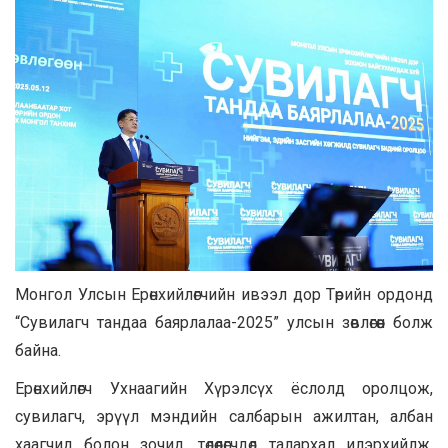
Монгол Улсын Ерөнхийлөгчийн ивээл дор Төрийн ордонд
“Сувилагч тандаа баярлалаа-2025” улсын зөвлөгөөн болж
байна.
Ерөнхийлөгч Ухнаагийн Хүрэлсүх ёслолд оролцож,
сувилагч, эрүүл мэндийн салбарын ажилтан, албан
хаагчид болон зочид, төлөөлөгчдөд талархал илэрхийлж,