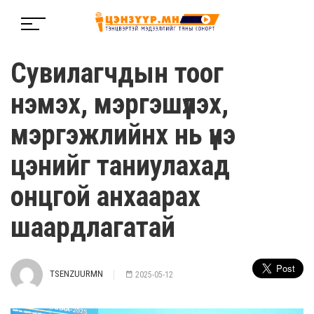
Сувилагчдын тоог
нэмэх, мэргэшүүлэх,
мэргэжлийнх нь үнэ
цэнийг таниулахад
онцгой анхаарах
шаардлагатай
TSENZUURMN
2025-05-12