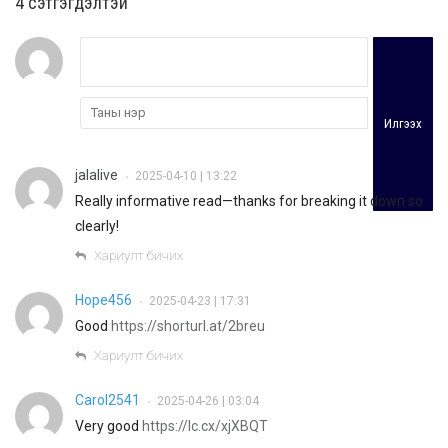
4 cэтгэгдэлтэй
Илгээх
jalalive
2025-04-10 | 13:22
•
Really informative read—thanks for breaking it down so
clearly!
Хариулт бичих
Hope456
2025-04-23 | 17:31
•
Good
https://shorturl.at/2breu
Хариулт бичих
Carol2541
2025-04-26 | 03:04
•
Very good
https://lc.cx/xjXBQT