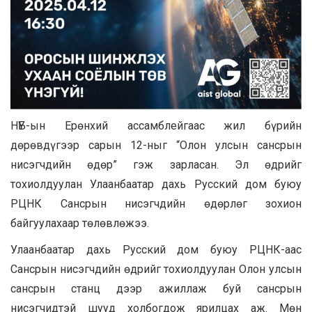
НҮБ-ын Ерөнхий ассамблейгаас жил бүрийн
дөрөвдүгээр сарын 12-ныг “Олон улсын сансрын
нисэгчдийн өдөр” гэж зарласан. Эл өдрийг
тохиолдуулан Улаанбаатар дахь Русский дом буюу
РЦНК Сансрын нисэгчдийн өдөрлөг зохион
байгуулахаар төлөвлөжээ.
Улаанбаатар дахь Русский дом буюу РЦНК-аас
Сансрын нисэгчдийн өдрийг тохиолдуулан Олон улсын
сансрын станц дээр ажиллаж буй сансрын
нисэгчидтэй шууд холбогдож ярилцах аж. Мөн