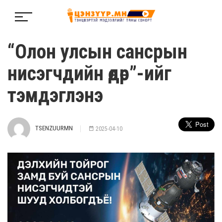
“Олон улсын сансрын
нисэгчдийн өдөр”-ийг
тэмдэглэнэ
TSENZUURMN
2025-04-10