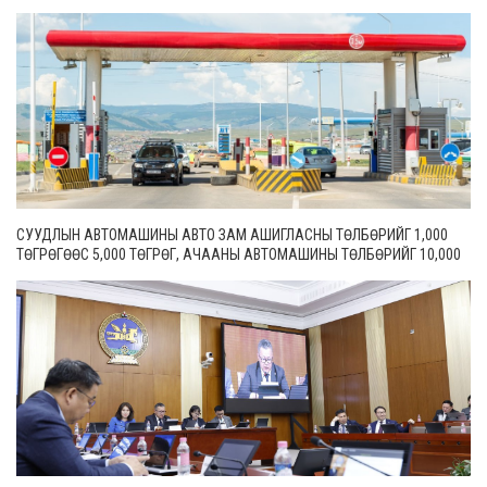
СУУДЛЫН АВТОМАШИНЫ АВТО ЗАМ АШИГЛАСНЫ ТӨЛБӨРИЙГ 1,000
ТӨГРӨГӨӨС 5,000 ТӨГРӨГ, АЧААНЫ АВТОМАШИНЫ ТӨЛБӨРИЙГ 10,000
ТӨГРӨГӨӨС 20,000 ТӨГРӨГ БОЛГОН ШИНЭЧИЛЖЭЭ