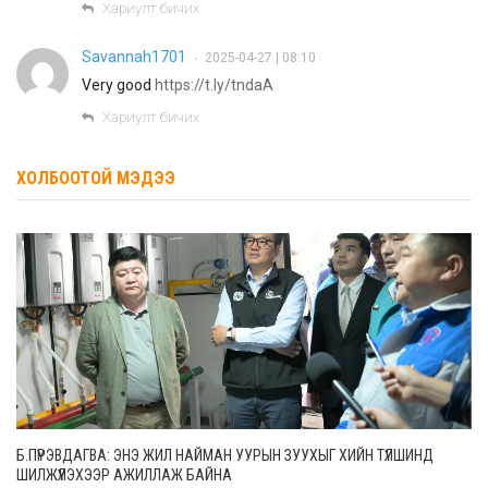
Хариулт бичих
Savannah1701
2025-04-27 | 08:10
•
Very good
https://t.ly/tndaA
Хариулт бичих
ХОЛБООТОЙ МЭДЭЭ
Б.ПҮРЭВДАГВА: ЭНЭ ЖИЛ НАЙМАН УУРЫН ЗУУХЫГ ХИЙН ТҮЛШИНД
ШИЛЖҮҮЛЭХЭЭР АЖИЛЛАЖ БАЙНА