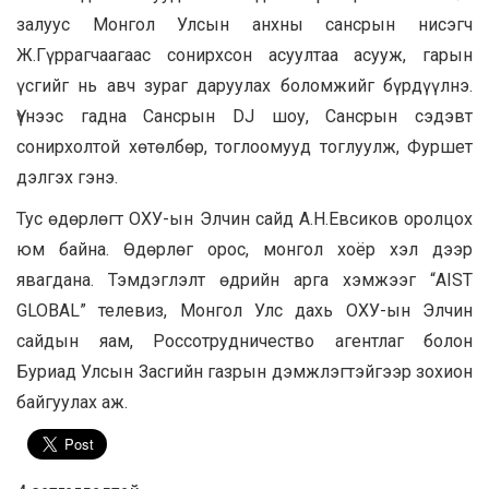
залуус Монгол Улсын анхны сансрын нисэгч
Ж.Гүррагчаагаас сонирхсон асуултаа асууж, гарын
үсгийг нь авч зураг даруулах боломжийг бүрдүүлнэ.
Үүнээс гадна Сансрын DJ шоу, Сансрын сэдэвт
сонирхолтой хөтөлбөр, тоглоомууд тоглуулж, Фуршет
дэлгэх гэнэ.
Тус өдөрлөгт ОХУ-ын Элчин сайд А.Н.Евсиков оролцох
юм байна. Өдөрлөг орос, монгол хоёр хэл дээр
явагдана. Тэмдэглэлт өдрийн арга хэмжээг “AIST
GLOBAL” телевиз, Монгол Улс дахь ОХУ-ын Элчин
сайдын яам, Россотрудничество агентлаг болон
Буриад Улсын Засгийн газрын дэмжлэгтэйгээр зохион
байгуулах аж.