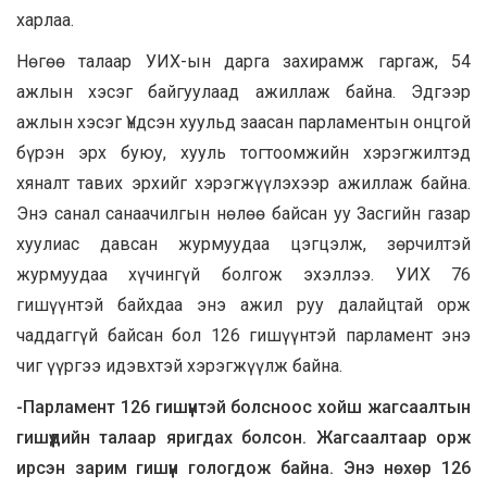
харлаа.
Нөгөө талаар УИХ-ын дарга захирамж гаргаж, 54
ажлын хэсэг байгуулаад ажиллаж байна. Эдгээр
ажлын хэсэг Үндсэн хуульд заасан парламентын онцгой
бүрэн эрх буюу, хууль тогтоомжийн хэрэгжилтэд
хяналт тавих эрхийг хэрэгжүүлэхээр ажиллаж байна.
Энэ санал санаачилгын нөлөө байсан уу Засгийн газар
хуулиас давсан журмуудаа цэгцэлж, зөрчилтэй
журмуудаа хүчингүй болгож эхэллээ. УИХ 76
гишүүнтэй байхдаа энэ ажил руу далайцтай орж
чаддаггүй байсан бол 126 гишүүнтэй парламент энэ
чиг үүргээ идэвхтэй хэрэгжүүлж байна.
-Парламент 126 гишүүнтэй болсноос хойш жагсаалтын
гишүүдийн талаар яригдах болсон. Жагсаалтаар орж
ирсэн зарим гишүүн гологдож байна. Энэ нөхөр 126