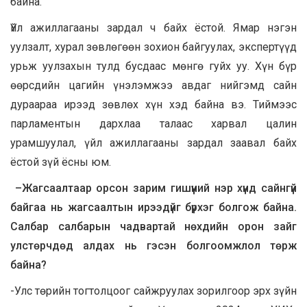
байна.
Үйл ажиллагааны зардал ч байх ёстой. Ямар нэгэн
уулзалт, хурал зөвлөгөөн зохион байгуулах, экспертүүд
урьж уулзахын тулд бусдаас мөнгө гуйх уу. Хүн бүр
өөрсдийн цагийн үнэлэмжээ авдаг нийгэмд сайн
дураараа ирээд зөвлөх хүн хэд байна вэ. Тиймээс
парламентын дархлаа талаас харвал цалин
урамшуулал, үйл ажиллагааны зардал заавал байх
ёстой зүй ёсны юм.
–
Жагсаалтаар
орсон
зарим
гишүүний
нэр
хүнд
сайнгүй
байгаа
нь
жагсаалтын
ирээдүйг
бүрхэг
болгож
байна
.
Салбар салбарын чадвартай нөхдийн орон зайг
улстөрчдөд алдах нь гэсэн болгоомжлол төрж
байна?
-Улс төрийн тогтолцоог сайжруулах зорилгоор эрх зүйн