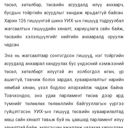
төсөл, хөтөлбөр, төсвийн асуудалд илүү анхаарч,
бусдын тойргийн асуудлыг хөндөж ярьдаггүй байсан.
Харин 126 гишүүнтэй шинэ УИХ-ын гишүүд тодруулбал
жагсаалтын гишүүдийн хяналт, хариуцлага сайн байж,
төсвийн хэлэлцүүлгийг нийтийн анхааралд оруулж
чадсан.
Энэ нь жагсаалтаар сонгогдсон гишүүд, нэг тойргийн
асуудалд анхаарал хандуулах бус үндэсний хэмжээний
төсөл, хөтөлбөрт илүүтэй ач холбогдол өгөн, үр
ашиггүй, тэвчиж болох зардал, хуваарилалтыг нарийн
нямбай хянан, үзэл бодлоо илэрхийлж чадаж байна.
Товчхондоо, энэ удаа парламент төсөв дээр ард
түмнийг төлөөлөх төлөөллийн байгууллагын үүргээ
гүйцэтгэсэн. УИХ-ын гишүүд төсвийн хуваарилалтад
маш сайн хяналт тавьж буй нь цаашид парламент илүү
хяналттай байж, мэргэшин ажиллаж чадахаа харууллаа.