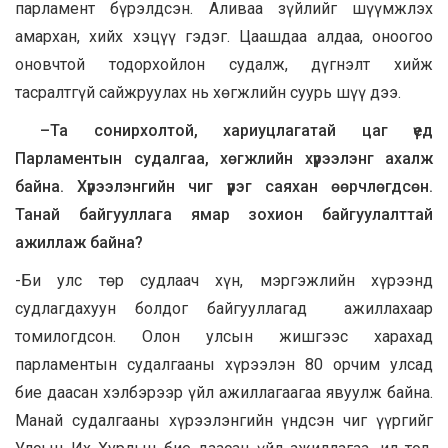
парламент бүрэлдсэн. Аливаа зүйлийг шүүмжлэх
амархан, хийх хэцүү гэдэг. Цаашдаа алдаа, оноогоо
оновчтой тодорхойлон судалж, дүгнэлт хийж
тасралтгүй сайжруулах нь хөгжлийн суурь шүү дээ.
–
Та
сонирхолтой
,
хариуцлагатай
цаг
үед
Парламентын
судалгаа
,
хөгжлийн
хүрээлэнг
ахалж
байна
.
Хүрээлэнгийн чиг үүрэг саяхан өөрчлөгдсөн.
Танай байгууллага ямар зохион байгуулалттай
ажиллаж байна?
-Би улс төр судлаач хүн, мэргэжлийн хүрээнд
судлагдахуун болдог байгууллагад ажиллахаар
томилогдсон. Олон улсын жишгээс харахад
парламентын судалгааны хүрээлэн 80 орчим улсад
бие даасан хэлбэрээр үйл ажиллагаагаа явуулж байна.
Манай судалгааны хүрээлэнгийн үндсэн чиг үүргийг