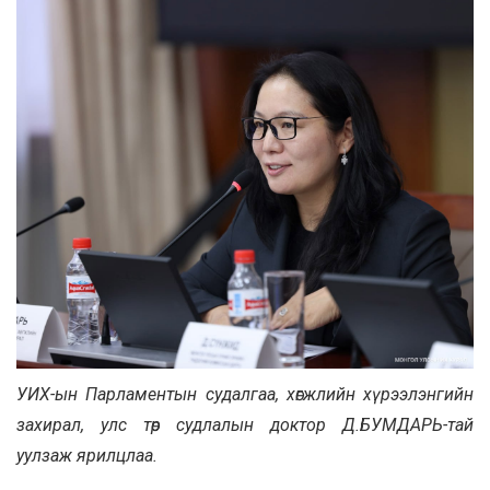
УИХ-ын Парламентын судалгаа, хөгжлийн хүрээлэнгийн
захирал, улс төр судлалын доктор Д.БУМДАРЬ-тай
уулзаж ярилцлаа.