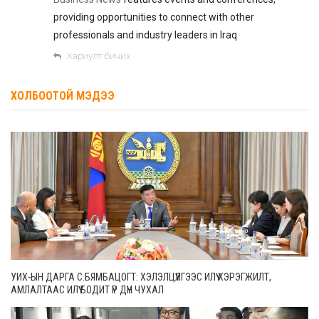
providing opportunities to connect with other
professionals and industry leaders in Iraq
Хариулт бичих
ХОЛБООТОЙ МЭДЭЭ
УИХ-ЫН ДАРГА С.БЯМБАЦОГТ: ХЭЛЭЛЦҮҮЛГЭЭС ИЛҮҮ ХЭРЭГЖИЛТ,
АМЛАЛТААС ИЛҮҮ БОДИТ ҮР ДҮН ЧУХАЛ