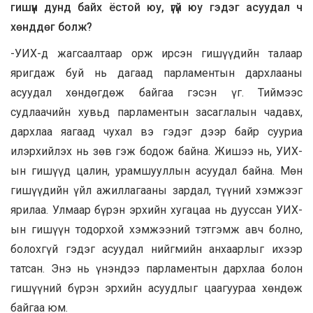
гишүүн дунд байх ёстой юу, үгүй юу гэдэг асуудал ч
хөнддөг болж?
-УИХ-д жагсаалтаар орж ирсэн гишүүдийн талаар
яригдаж буй нь дагаад парламентын дархлааны
асуудал хөндөгдөж байгаа гэсэн үг. Тиймээс
судлаачийн хувьд парламентын засаглалын чадавх,
дархлаа яагаад чухал вэ гэдэг дээр байр сууриа
илэрхийлэх нь зөв гэж бодож байна. Жишээ нь, УИХ-
ын гишүүд цалин, урамшууллын асуудал байна. Мөн
гишүүдийн үйл ажиллагааны зардал, түүний хэмжээг
ярилаа. Улмаар бүрэн эрхийн хугацаа нь дууссан УИХ-
ын гишүүн тодорхой хэмжээний тэтгэмж авч болно,
болохгүй гэдэг асуудал нийгмийн анхаарлыг ихээр
татсан. Энэ нь үнэндээ парламентын дархлаа болон
гишүүний бүрэн эрхийн асуудлыг цаагуураа хөндөж
байгаа юм.