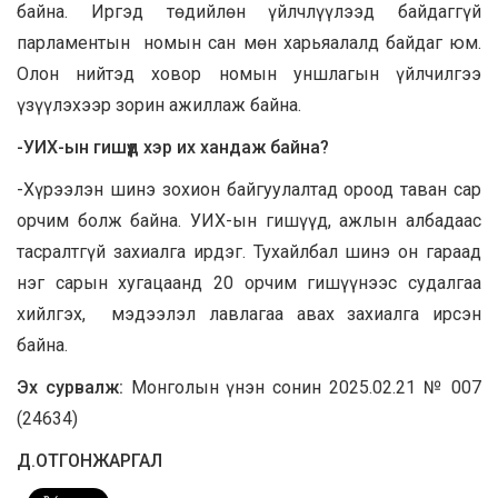
байна. Иргэд төдийлөн үйлчлүүлээд байдаггүй
парламентын номын сан мөн харьяалалд байдаг юм.
Олон нийтэд ховор номын уншлагын үйлчилгээ
үзүүлэхээр зорин ажиллаж байна.
-УИХ-ын гишүүд хэр их хандаж байна?
-Хүрээлэн шинэ зохион байгуулалтад ороод таван сар
орчим болж байна. УИХ-ын гишүүд, ажлын албадаас
тасралтгүй захиалга ирдэг. Тухайлбал шинэ он гараад
нэг сарын хугацаанд 20 орчим гишүүнээс судалгаа
хийлгэх, мэдээлэл лавлагаа авах захиалга ирсэн
байна.
Эх сурвалж:
Монголын үнэн сонин 2025.02.21 № 007
(24634)
Д.ОТГОНЖАРГАЛ