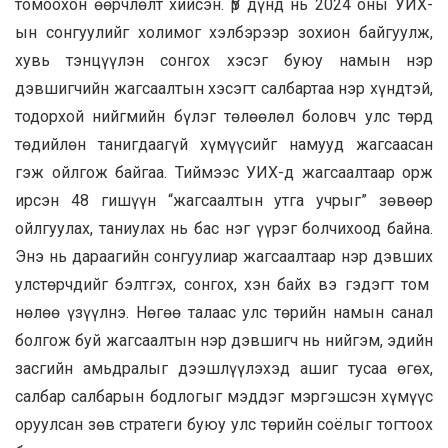
томоохон өөрчлөлт хийсэн. Үр дүнд нь 2024 оны УИХ-
ын сонгуулийг холимог хэлбэрээр зохион байгуулж,
хувь тэнцүүлэн сонгох хэсэг буюу намын нэр
дэвшигчийн жагсаалтын хэсэгт салбартаа нэр хүндтэй,
тодорхой нийгмийн бүлэг төлөөлөл боловч улс төрд
төдийлөн танигдаагүй хүмүүсийг намууд жагсаасан
гэж ойлгож байгаа. Тиймээс УИХ-д жагсаалтаар орж
ирсэн 48 гишүүн “жагсаалтын утга учрыг” зөвөөр
ойлгуулах, таниулах нь бас нэг үүрэг болчихоод байна.
Энэ нь дараагийн сонгуулиар жагсаалтаар нэр дэвших
улстөрчдийг бэлтгэх, сонгох, хэн байх вэ гэдэгт том
нөлөө үзүүлнэ. Нөгөө талаас улс төрийн намын санал
болгож буй жагсаалтын нэр дэвшигч нь нийгэм, эдийн
засгийн амьдралыг дээшлүүлэхэд ашиг тусаа өгөх,
салбар салбарын бодлогыг мэддэг мэргэшсэн хүмүүс
оруулсан зөв стратеги буюу улс төрийн соёлыг тогтоох