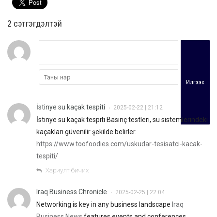
2 cэтгэгдэлтэй
Илгээх
İstinye su kaçak tespiti
2025-02-22 | 21:12
•
İstinye su kaçak tespiti Basınç testleri, su sistemlerindeki
kaçakları güvenilir şekilde belirler.
https://www.toofoodies.com/uskudar-tesisatci-kacak-
tespiti/
Хариулт бичих
Iraq Business Chronicle
2025-02-25 | 22:04
•
Networking is key in any business landscape
Iraq
Business News
features events and conferences,