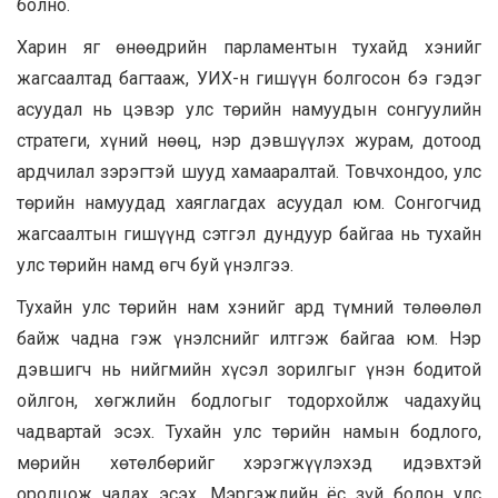
болно.
Харин яг өнөөдрийн парламентын тухайд хэнийг
жагсаалтад багтааж, УИХ-н гишүүн болгосон бэ гэдэг
асуудал нь цэвэр улс төрийн намуудын сонгуулийн
стратеги, хүний нөөц, нэр дэвшүүлэх журам, дотоод
ардчилал зэрэгтэй шууд хамааралтай. Товчхондоо, улс
төрийн намуудад хаяглагдах асуудал юм. Сонгогчид
жагсаалтын гишүүнд сэтгэл дундуур байгаа нь тухайн
улс төрийн намд өгч буй үнэлгээ.
Тухайн улс төрийн нам хэнийг ард түмний төлөөлөл
байж чадна гэж үнэлснийг илтгэж байгаа юм. Нэр
дэвшигч нь нийгмийн хүсэл зорилгыг үнэн бодитой
ойлгон, хөгжлийн бодлогыг тодорхойлж чадахуйц
чадвартай эсэх. Тухайн улс төрийн намын бодлого,
мөрийн хөтөлбөрийг хэрэгжүүлэхэд идэвхтэй
оролцож чадах эсэх. Мэргэжлийн ёс зүй болон улс