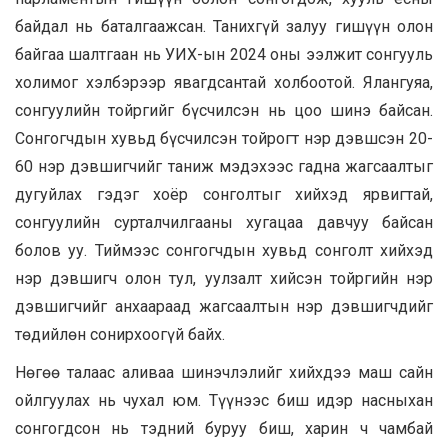
байдал нь баталгаажсан. Танихгүй залуу гишүүн олон
байгаа шалтгаан нь УИХ-ын 2024 оны ээлжит сонгууль
холимог хэлбэрээр явагдсантай холбоотой. Ялангуяа,
сонгуулийн тойргийг бүсчилсэн нь цоо шинэ байсан.
Сонгогчдын хувьд бүсчилсэн тойрогт нэр дэвшсэн 20-
60 нэр дэвшигчийг таниж мэдэхээс гадна жагсаалтыг
дугуйлах гэдэг хоёр сонголтыг хийхэд ярвигтай,
сонгуулийн сурталчилгааны хугацаа давчуу байсан
болов уу. Тиймээс сонгогчдын хувьд сонголт хийхэд
нэр дэвшигч олон тул, уулзалт хийсэн тойргийн нэр
дэвшигчийг анхаараад жагсаалтын нэр дэвшигчдийг
төдийлөн сонирхоогүй байх.
Нөгөө талаас аливаа шинэчлэлийг хийхдээ маш сайн
ойлгуулах нь чухал юм. Түүнээс биш идэр насныхан
сонгогдсон нь тэдний буруу биш, харин ч чамбай