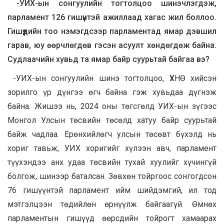
-УИХ-ын сонгуулийн тогтолцоо шинэчлэгдэж,
парламент 126 гишүүнтэй ажиллаад хагас жил боллоо.
Гишүүдийн тоо нэмэгдсээр парламентад ямар дэвшил
гарав, юу өөрчлөгдөв гэсэн асуулт хөндөгдөж байна.
Судлаачийн хувьд та ямар байр суурьтай байгаа вэ?
-УИХ-ын сонгуулийн шинэ тогтолцоо, ҮХНӨ хийсэн
зорилго үр дүнгээ өгч байна гэж хувьдаа дүгнэж
байна. Жишээ нь, 2024 оны төгсгөлд УИХ-ын зүгээс
Монгол Улсын төсвийн төсөлд хатуу байр суурьтай
байж чадлаа. Ерөнхийлөгч улсын төсөвт бүхэлд нь
хориг тавьж, УИХ хоригийг хүлээн авч, парламент
түүхэндээ анх удаа төсвийн тухай хуулийг хүчингүй
болгож, шинээр баталсан. Зөвхөн тойргоос сонгогдсон
76 гишүүнтэй парламент ийм шийдэмгий, ил тод
мэтгэлцээн төдийлөн өрнүүлж байгаагүй. Өмнөх
парламентын гишүүд өөрсдийн тойрогт хамаарах