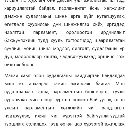
Улсын Их Хурлын бие даасан үйл ажиллагаа, ил тод,
хариуцлагатай байдал, парламентат ёсны хөгжлийг
дэмжин судалгааны шинэ арга зүйг нутагшуулах,
өгөгдөлд суурилсан дүн шинжилгээ хийх, иргэдэд
нээлттэй парламент, оролцоотой ардчиллыг
бэхжүүлэхийн тулд хууль тогтоогчдод шаардлагатай
сүүлийн үеийн шинэ мэдлэг, ойлголт, судалгааны үр
дүн, мэдээллээр хангах, чадавхжуулахад оршино гэж
ойлгож болно.
Манай хамт олон судалгааны найдвартай байдалдаа
маш их анхаарал тавин ажиллаж байгаа. Мөн
судалгаанаас гадна, парламентын боловсрол, хууль
сурталчлах чиглэлээр сургалт зохион байгуулах, олон
улсын парламентын хөгжлийн чиг хандлагыг
нэвтрүүлэх, ижил чиг үүрэгтэй байгууллагуудтай
туршлага солилцох гээд өргөн цар хүрээтэй ажиллаж