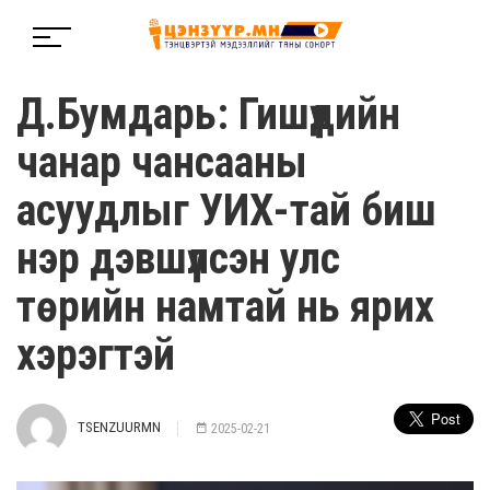
Д.Бумдарь: Гишүүдийн
чанар чансааны
асуудлыг УИХ-тай биш
нэр дэвшүүлсэн улс
төрийн намтай нь ярих
хэрэгтэй
TSENZUURMN
2025-02-21