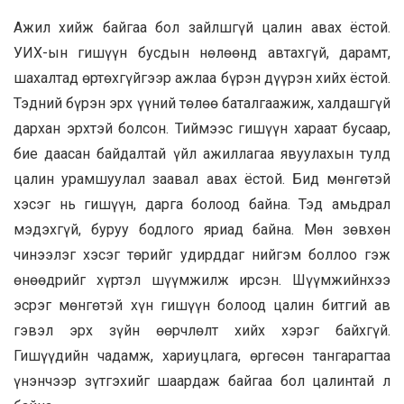
Ажил хийж байгаа бол зайлшгүй цалин авах ёстой.
УИХ-ын гишүүн бусдын нөлөөнд автахгүй, дарамт,
шахалтад өртөхгүйгээр ажлаа бүрэн дүүрэн хийх ёстой.
Тэдний бүрэн эрх үүний төлөө баталгаажиж, халдашгүй
дархан эрхтэй болсон. Тиймээс гишүүн хараат бусаар,
бие даасан байдалтай үйл ажиллагаа явуулахын тулд
цалин урамшуулал заавал авах ёстой. Бид мөнгөтэй
хэсэг нь гишүүн, дарга болоод байна. Тэд амьдрал
мэдэхгүй, буруу бодлого яриад байна. Мөн зөвхөн
чинээлэг хэсэг төрийг удирддаг нийгэм боллоо гэж
өнөөдрийг хүртэл шүүмжилж ирсэн. Шүүмжийнхээ
эсрэг мөнгөтэй хүн гишүүн болоод цалин битгий ав
гэвэл эрх зүйн өөрчлөлт хийх хэрэг байхгүй.
Гишүүдийн чадамж, хариуцлага, өргөсөн тангарагтаа
үнэнчээр зүтгэхийг шаардаж байгаа бол цалинтай л