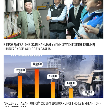
Б.ПҮРЭВДАГВА: ЭНЭ ЖИЛ НАЙМАН УУРЫН ЗУУХЫГ ХИЙН ТҮЛШИНД
ШИЛЖҮҮЛЭХЭЭР АЖИЛЛАЖ БАЙНА
“ЭРДЭНЭС ТАВАНТОЛГОЙ” ХК ЭНЭ ДОЛОО ХОНОГТ 460.8 МЯНГАН ТОНН