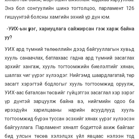
Энэ бол сонгуулийн шинэ тогтолцоо, парламент 126
гишүүнтэй болсны хамгийн эхний үр дүн юм.
-УИХ-ын үүрэг, хариуцлага сайжирсан гэж харж байна
уу?
УИХ ард түмний төлөөллийн дээд байгууллагын хувьд
хууль санаачлах, батлахаас гадна ард түмний засаглах
эрхийг хангаж, хууль тогтоомжийн биелэлтийг хянан,
шалгах чиг үүрэг хүлээдэг. Нийгэмд шаардлагатай, төр
засагт хэрэгтэй бодлогыг хууль тогтоомжид оруулж,
УИХ-аас баталсан төсвийг гүйцэтгэх засаглал хэр зэрэг
үр дүнтэй зарцуулж байна вэ, нийгмийн одоо ба
ирээдүйн харилцааны нарийн асуудлууд хууль
тогтоомжид бүрэн туссан эсэхийг хянах үүрэг хүлээсэн
байгууллага. Парламент хяналт бодиттой ахиж байгааг
бид улсын төсөв хэлэлцэх үйл явцаас нэлээн тод