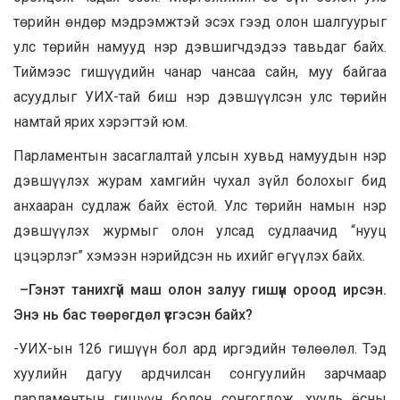
төрийн өндөр мэдрэмжтэй эсэх гээд олон шалгуурыг
улс төрийн намууд нэр дэвшигчдэдээ тавьдаг байх.
Тиймээс гишүүдийн чанар чансаа сайн, муу байгаа
асуудлыг УИХ-тай биш нэр дэвшүүлсэн улс төрийн
намтай ярих хэрэгтэй юм.
Парламентын засаглалтай улсын хувьд намуудын нэр
дэвшүүлэх журам хамгийн чухал зүйл болохыг бид
анхааран судлаж байх ёстой. Улс төрийн намын нэр
дэвшүүлэх журмыг олон улсад судлаачид “нууц
цэцэрлэг” хэмээн нэрийдсэн нь ихийг өгүүлэх байх.
–
Гэнэт
танихгүй
маш
олон
залуу
гишүүн
ороод
ирсэн
.
Энэ нь бас төөрөгдөл үүсгэсэн байх?
-УИХ-ын 126 гишүүн бол ард иргэдийн төлөөлөл. Тэд
хуулийн дагуу ардчилсан сонгуулийн зарчмаар
парламентын гишүүн болон сонгогдож, хууль ёсны