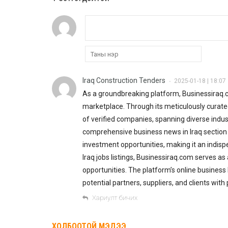
Iraq Construction Tenders
2025-01-18 | 18:07
•
As a groundbreaking platform, Businessiraq.
marketplace. Through its meticulously curated
of verified companies, spanning diverse indus
comprehensive business news in Iraq section
investment opportunities, making it an indisp
Iraq jobs listings, Businessiraq.com serves a
opportunities. The platform’s online business l
potential partners, suppliers, and clients with
Хариулт бичих
ХОЛБООТОЙ МЭДЭЭ