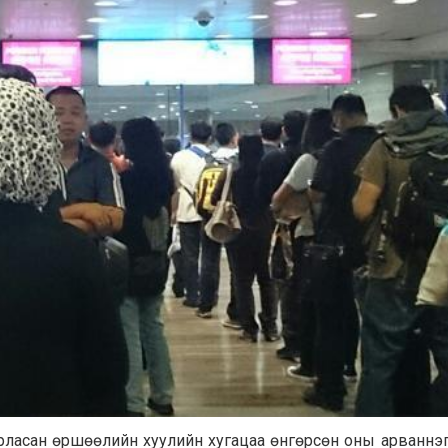
арласан өршөөлийн хуулийн хугацаа өнгөрсөн оны арваннэ