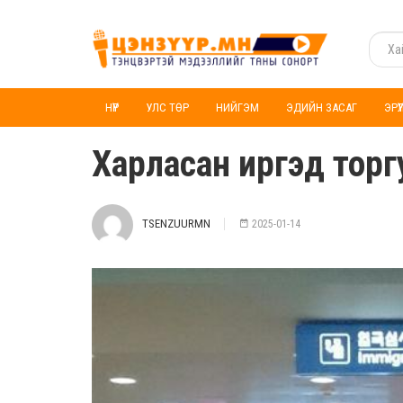
НҮҮР
УЛС ТӨР
НИЙГЭМ
ЭДИЙН ЗАСАГ
ЭРҮ
Харласан иргэд торгу
TSENZUURMN
2025-01-14