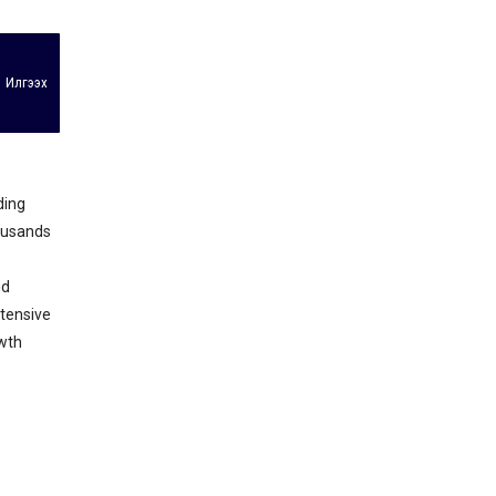
Илгээх
ding
housands
nd
xtensive
owth