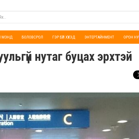
ҮЛ МЭНД
БОЛОВСРОЛ
ГЭР БҮЛ ХҮҮХЭД
ЭНТЕРТАЙНМЕНТ
ОРОН НУ
ульгүй нутаг буцах эрхтэй