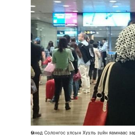
Өмнөд Солонгос улсын Хууль зүйн яамнаас з