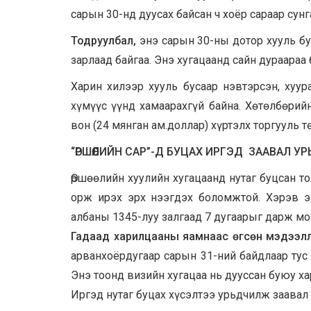
сарын 30-нд дуусах байсан ч хоёр сараар сунг
Тодруулбал,
энэ сарын 30-ны дотор хууль бус
зарлаад байгаа. Энэ хугацаанд сайн дураараа
Харин хилээр хууль бусаар нэвтэрсэн, хуур
хүмүүс үүнд хамаарахгүй байна.
Хөтөлбөрийн
вон (24 мянган ам.доллар) хүртэлх торгууль
“ӨРШӨӨЛИЙН САР”-Д БУЦАХ ИРГЭД ЗААВАЛ
УР
Өршөөлийн хуулийн хугацаанд нутаг буцсан т
орж ирэх эрх нээгдэх боломжтой. Хэрэв э
албаны 1345-луу залгаад 7 дугаарыг дарж мо
Гадаад харилцааны яамнаас өгсөн мэдээл
арванхоёрдугаар сарын 31-ний байдлаар тус
Энэ тоонд визийн хугацаа нь дууссан буюу ха
Иргэд нутаг буцах хүсэлтээ урьдчилж заавал