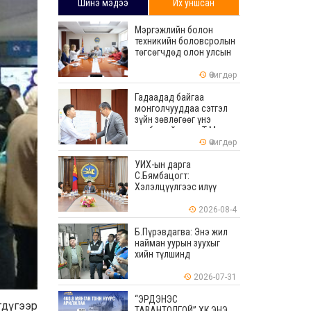
Шинэ мэдээ
Их уншсан
Мэргэжлийн болон
техникийн боловсролын
төгсөгчдөд олон улсын
хэмжээнд хүлээн
зөвшөөрөгдөх ур
Өчигдөр
чадваруудыг олгоно
Гадаадад байгаа
монголчууддаа сэтгэл
зүйн зөвлөгөөг үнэ
төлбөргүй өгдөг Т.Мөнх-
Эрдэнийг Боловсролын
Өчигдөр
тэргүүний ажилтнаар
шагналаа
УИХ-ын дарга
С.Бямбацогт:
Хэлэлцүүлгээс илүү
хэрэгжилт, амлалтаас
илүү бодит үр дүн чухал
2026-08-4
Б.Пүрэвдагва: Энэ жил
найман уурын зуухыг
хийн түлшинд
шилжүүлэхээр ажиллаж
байна
2026-07-31
“ЭРДЭНЭС
гдүгээр
ТАВАНТОЛГОЙ” ХК ЭНЭ