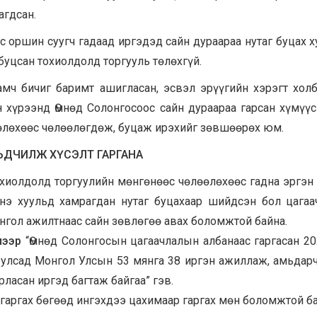
агдсан.
 оршин суугч гадаад иргэдэд сайн дураараа нутаг буцах х
 буцсан тохиолдолд торгууль төлөхгүй.
амч бичиг баримт ашигласан, эсвэл эрүүгийн хэрэгт хол
 хүрээнд Өмнөд Солонгосоос сайн дураараа гарсан хүмүүс
 төлөхөөс чөлөөлөгдөж, буцаж ирэхийг зөвшөөрөх юм.
ЬДЧИЛЖ
ХҮСЭЛТ ГАРГАНА
охиолдолд торгуулийн мөнгөнөөс чөлөөлөхөөс гадна эргэн
нэ хуульд хамрагдан нутаг буцахаар шийдсэн бол цага
нгол ажилтнаас сайн зөвлөгөө авах боломжтой байна.
лээр
“Өмнөд Солонгосын цагаачлалын албанаас гаргасан 2
 улсад Монгол Улсын 53 мянга 38 иргэн ажиллаж, амьдарч
рласан иргэд багтаж байгаа” гэв.
 гаргах бөгөөд ингэхдээ цахимаар гаргах мөн боломжтой ба