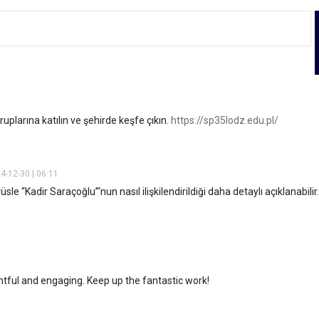
uplarına katılın ve şehirde keşfe çıkın.
https://sp35lodz.edu.pl/
4-12-30 | 06:11
le “Kadir Saraçoğlu”‘nun nasıl ilişkilendirildiği daha detaylı açıklanabilir.
htful and engaging. Keep up the fantastic work!