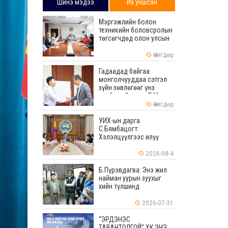
Шинэ мэдээ
Их уншсан
Мэргэжлийн болон
техникийн боловсролын
төгсөгчдөд олон улсын
хэмжээнд хүлээн
зөвшөөрөгдөх ур
Өчигдөр
чадваруудыг олгоно
Гадаадад байгаа
монголчууддаа сэтгэл
зүйн зөвлөгөөг үнэ
төлбөргүй өгдөг Т.Мөнх-
Эрдэнийг Боловсролын
Өчигдөр
тэргүүний ажилтнаар
шагналаа
УИХ-ын дарга
С.Бямбацогт:
Хэлэлцүүлгээс илүү
хэрэгжилт, амлалтаас
илүү бодит үр дүн чухал
2026-08-4
Б.Пүрэвдагва: Энэ жил
найман уурын зуухыг
хийн түлшинд
шилжүүлэхээр ажиллаж
байна
2026-07-31
“ЭРДЭНЭС
ТАВАНТОЛГОЙ” ХК ЭНЭ