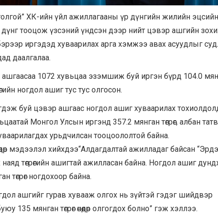
толгой” ХК-ийн үйл ажиллагааны үр дүнгийн жилийн эцсий
 дүнг тооцож үзсэний үндсэн дээр нийт цэвэр ашгийн зохи
бэрээр иргэдэд хуваарилах арга хэмжээ авах асуудлыг суд
ад даалгалаа.
 ашгаасаа 1072 хувьцаа эзэмшиж буй иргэн бүрд 104.0 мя
рөгийн ногдол ашиг тус тус олгосон.
эгдэж буй цэвэр ашгаас ногдол ашиг хуваарилах тохиолдол
ьцаатай Монгол Улсын иргэнд 357.2 мянган төгрөг, албан тат
 хуваарилагдах урьдчилсан тооцоололтой байна.
өөдөр мэдээлэл хийхдээ“Алдагдалтай ажилладаг байсан “Эрд
их наяд төгрөгийн ашигтай ажилласан байна. Ногдол ашиг дун
 төгрөг ногдохоор байна.
огдол ашгийг гурав хувааж олгох нь зүйтэй гэдэг шийдвэр
 135 мянган төгрөг өнөөдөр олгогдох болно” гэж хэллээ.