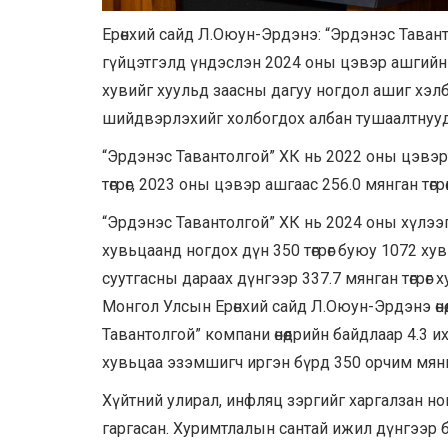
Ерөнхий сайд Л.Оюун-Эрдэнэ: “Эрдэнэс Таван
гүйцэтгэлд үндэслэн 2024 оны цэвэр ашгийн
хувийг хуульд заасны дагуу ногдол ашиг хэл
шийдвэрлэхийг холбогдох албан тушаалтнууд
“Эрдэнэс Тавантолгой” ХК нь 2022 оны цэвэр
төгрөг, 2023 оны цэвэр ашгаас 256.0 мянган төг
“Эрдэнэс Тавантолгой” ХК нь 2024 оны хүлэ
хувьцаанд ногдох дүн 350 төгрөг буюу 1072 хув
суутгасны дараах дүнгээр 337.7 мянган төгрөг
Монгол Улсын Ерөнхий сайд Л.Оюун-Эрдэнэ өн
Тавантолгой” компани өнөөдрийн байдлаар 4.3 
хувьцаа эзэмшигч иргэн бүрд 350 орчим мянган
Хүйтний улирал, инфляц зэргийг харгалзан н
гаргасан. Хуримтлалын сантай ижил дүнгээр буюу