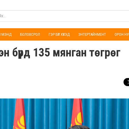
ҮЛ МЭНД
БОЛОВСРОЛ
ГЭР БҮЛ ХҮҮХЭД
ЭНТЕРТАЙНМЕНТ
ОРОН НУ
н бүрд 135 мянган төгрөг