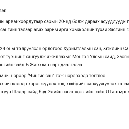
лэв
оны арванхоёрдугаар сарын 20-нд болж дараах асуудлуудыг
ангийн талаар авах зарим арга хэмжээний тухай Засгийн 
24 оны төвлөрүүлсэн орлогоос Хуримтлалын сан, Хөгжлийн Са
тот түвшинг хангуулж ажиллахыг Монгол Улсын сайд, Засг
ангийн сайд Б.Жавхлан нарт даалгалаа.
ааны нэрээр “Чингис сан” гэж нэрлэхээр тогтлоо.
чиглэлээр хэрэгжүүлэх төсөл, хөтөлбөрийг санхүүжүүлэх тала
н Шадар сайд бөгөөд Эдийн засаг хөгжлийн сайд Л.Гантөмөрт 