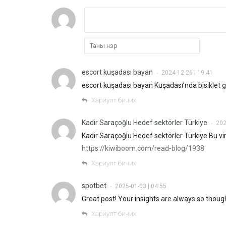
escort kuşadası bayan
2024-12-26 | 19:41
•
escort kuşadası bayan Kuşadası’nda bisiklet gr
Хариулт бичих
Kadir Saraçoğlu Hedef sektörler Türkiye
202
•
Kadir Saraçoğlu Hedef sektörler Türkiye Bu virüs
https://kiwiboom.com/read-blog/1938
Хариулт бичих
spotbet
2025-01-03 | 04:55
•
Great post! Your insights are always so thoug
Хариулт бичих