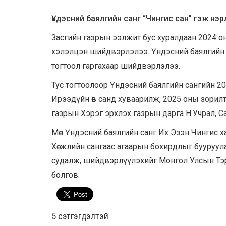
Үндэсний баялгийн санг “Чингис сан” гэж нэр
Засгийн газрын ээлжит бус хуралдаан 2024 
хэлэлцэн шийдвэрлэлээ. Үндэсний баялгийн с
тогтоол гаргахаар шийдвэрлэлээ.
Тус тогтоолоор Үндэсний баялгийн сангийн 20
Ирээдүйн өв санд хуваарилж, 2025 оны зорил
газрын Хэрэг эрхлэх газрын дарга Н.Учрал, С
Мөн Үндэсний баялгийн санг Их Эзэн Чингис х
Хөгжлийн сангаас агаарын бохирдлыг бууруулах 
судалж, шийдвэрлүүлэхийг Монгол Улсын Тэргүү
болгов.
5 cэтгэгдэлтэй