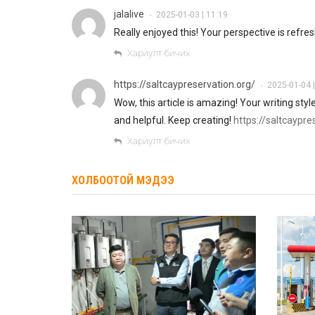
jalalive
2025-01-03 | 11:19
•
Really enjoyed this! Your perspective is refre
Хариулт бичих
https://saltcaypreservation.org/
2025-01-04 |
•
Wow, this article is amazing! Your writing sty
and helpful. Keep creating!
https://saltcaypre
Хариулт бичих
ХОЛБООТОЙ МЭДЭЭ