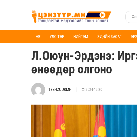
НҮҮР
УЛС ТӨР
НИЙГЭМ
ЭДИЙН ЗАСАГ
ЭРҮ
Л.Оюун-Эрдэнэ: Иргэ
өнөөдөр олгоно
TSENZUURMN
2024-12-20