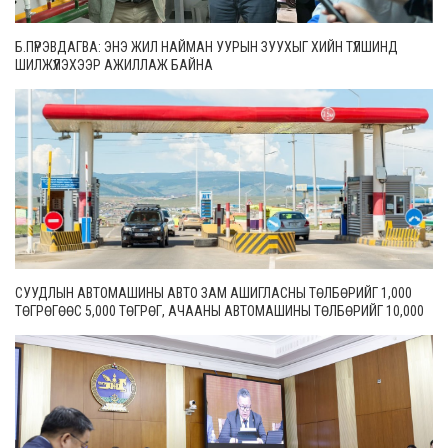
Б.ПҮРЭВДАГВА: ЭНЭ ЖИЛ НАЙМАН УУРЫН ЗУУХЫГ ХИЙН ТҮЛШИНД
ШИЛЖҮҮЛЭХЭЭР АЖИЛЛАЖ БАЙНА
СУУДЛЫН АВТОМАШИНЫ АВТО ЗАМ АШИГЛАСНЫ ТӨЛБӨРИЙГ 1,000
ТӨГРӨГӨӨС 5,000 ТӨГРӨГ, АЧААНЫ АВТОМАШИНЫ ТӨЛБӨРИЙГ 10,000
ТӨГРӨГӨӨС 20,000 ТӨГРӨГ БОЛГОН ШИНЭЧИЛЖЭЭ