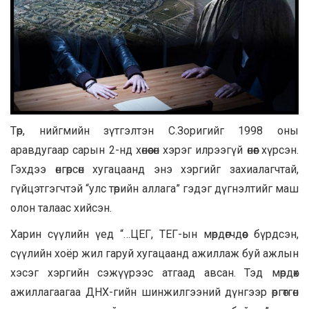
Төр, нийгмийн зүтгэлтэн С.Зоригийг 1998 оны
аравдугаар сарын 2-нд хөнөөсөн хэрэг илрээгүй өнөөг хүрсэн.
Гэхдээ өнгөрсөн хугацаанд энэ хэргийг захиалагчтай,
гүйцэтгэгчтэй “улс төрийн аллага” гэдэг дүгнэлтийг маш
олон талаас хийсэн.
Харин сүүлийн үед “…ЦЕГ, ТЕГ-ын мөрдөгчдөөс бүрдсэн,
сүүлийн хоёр жил гаруй хугацаанд ажиллаж буй ажлын
хэсэг хэргийн сэжүүрээс атгаад авсан. Тэд мөрдөх
ажиллагаагаа ДНХ-гийн шинжилгээний дүнгээр өргөтгөн