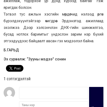
ажиллаж, тодорхой үр дүнд хүрээд байгаа” гэж
яригдах болсон.
Тэгвэл тус ажлын хэсгийн мөрдөгчид нэлээд өргөн
бүрэлдэхүүнтэйгээр өчигдрөөс Эрдэнэтэд ажиллаад
эхэлжээ. Дээр хэлсэнчлэн ДНХ-гийн шинжилгээ,
бусад нотлох баримтыг үндэслэн зарим нэр бүхий
этгээдүүдээс байцаалт авсан гэх мэдээлэл байна.
Б.ГАРЬД
Эх сурвалж: “Зууны мэдээ” сонин
1 сэтгэгдэлтэй