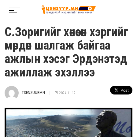
С.Зоригийг хөнөөсөн хэргийг
мөрдөн шалгаж байгаа
ажлын хэсэг Эрдэнэтэд
ажиллаж эхэллээ
TSENZUURMN
2024-11-12