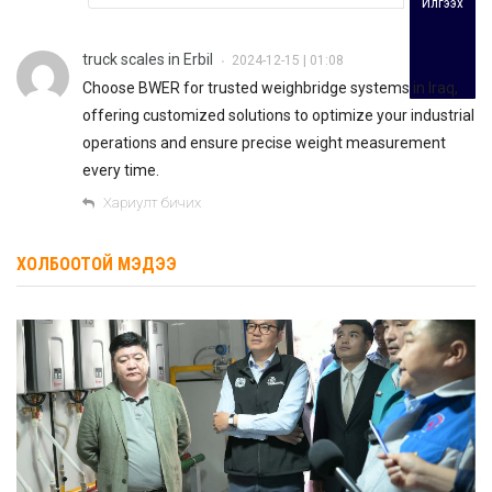
Илгээх
truck scales in Erbil
2024-12-15 | 01:08
•
Choose BWER for trusted weighbridge systems in Iraq,
offering customized solutions to optimize your industrial
operations and ensure precise weight measurement
every time.
Хариулт бичих
ХОЛБООТОЙ МЭДЭЭ