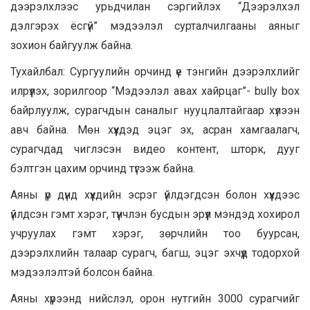
дээрэлхлээс урьдчилан сэргийлэх “Дээрэлхэл
дэлгэрэх ёсгүй” мэдээлэл сурталчилгааны аяныг
зохион байгуулж байна.
Тухайлбал: Сургуулийн орчинд үе тэнгийн дээрэлхлийг
илрүүлэх, зорилгоор “Мэдээлэл авах хайрцаг”- bully box
байрлуулж, сурагчдын саналыг нууцлалтайгаар хүлээн
авч байна. Мөн хүүхдэд эцэг эх, асран хамгаалагч,
сурагчдад чиглэсэн видео контент, шторк, дууг
бэлтгэн цахим орчинд түгээж байна.
​Аяны үр дүнд хүүхдийн эсрэг үйлдэгдсэн болон хүүхдээс
үйлдсэн гэмт хэрэг, түүнчлэн бусдын эрүүл мэндэд хохирол
учруулах гэмт хэрэг, зөрчлийн тоо буурсан,
дээрэлхлийн талаар сурагч, багш, эцэг эхчүүд тодорхой
мэдээлэлтэй болсон байна.
Аяны хүрээнд нийслэл, орон нутгийн 3000 сурагчийг