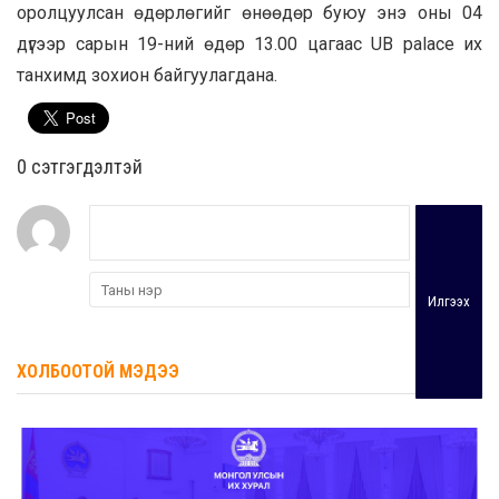
оролцуулсан өдөрлөгийг өнөөдөр буюу энэ оны 04
дүгээр сарын 19-ний өдөр 13.00 цагаас UB palace их
танхимд зохион байгуулагдана.
0 cэтгэгдэлтэй
Илгээх
ХОЛБООТОЙ МЭДЭЭ