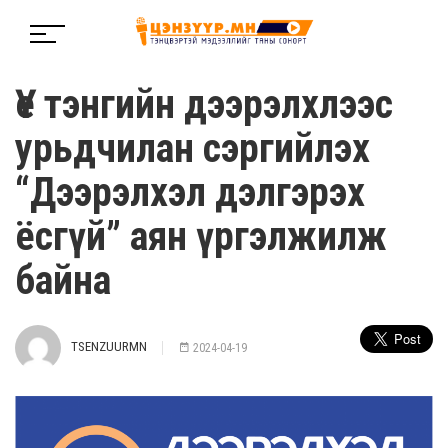
Үе тэнгийн дээрэлхлээс
урьдчилан сэргийлэх
“Дээрэлхэл дэлгэрэх
ёсгүй” аян үргэлжилж
байна
TSENZUURMN
2024-04-19