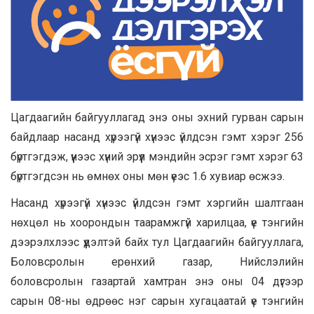
Цагдаагийн байгууллагад энэ оны эхний
гурван сарын
байдлаар насанд хүрээгүй хүнээс үйлдсэн гэмт хэрэг 256
бүртгэгдэж, үүнээс хүний эрүүл мэндийн эсрэг гэмт хэрэг 63
бүртгэгдсэн
нь өмнөх оны мөн үеэс 1.6 хувиар өсжээ.
Насанд хүрээгүй хүнээс үйлдсэн гэмт хэргийн шалтгаан
нөхцөл нь хоорондын таарамжгүй харилцаа, үе тэнгийн
дээрэлхлээс үүдэлтэй байх тул Цагдаагийн байгууллага,
Боловсролын ерөнхий газар, Нийслэлийн
боловсролын газартай хамтран энэ оны 04 дүгээр
сарын 08-ны өдрөөс нэг
сарын хугацаатай үе тэнгийн