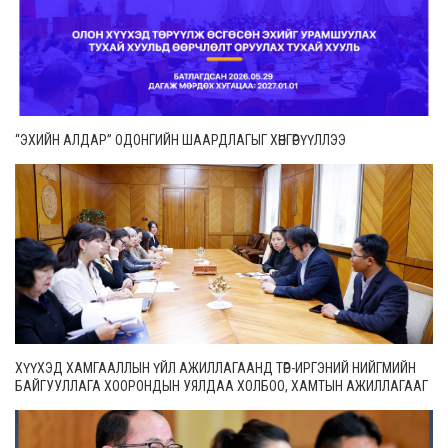
“ЭХИЙН АЛДАР” ОДОНГИЙН ШААРДЛАГЫГ ХӨНГӨРҮҮЛЛЭЭ
ХҮҮХЭД ХАМГААЛЛЫН ҮЙЛ АЖИЛЛАГААНД ТӨР-ИРГЭНИЙ НИЙГМИЙН
БАЙГУУЛЛАГА ХООРОНДЫН УЯЛДАА ХОЛБОО, ХАМТЫН АЖИЛЛАГААГ
ИДЭВХЖҮҮЛНЭ