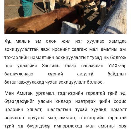
Хүн, малын эм олон жил нэг хуулиар хамтдаа
зохицуулалттай явж ирснийг салгаж мал, амьтны эм,
тэжээлийн нэмэлтийн зохицуулалтыг тусад нь болгож
энэ удаагийн Засгийн газар санаачлан УИХ-аар
батлуулснаар хүнсний аюулгүй байдлыг
баталгаажуулахад чухал зохицуулалт боллоо.
Мөн Амьтан, ургамал, тэдгээрийн гаралтай түүхий эд,
бүтээгдэхүүнийг улсын хилээр нэвтрүүлэх үеийн хорио
цээрийн хяналт, шалгалтын тухай хуульд нэмэлт
өөрчлөлт оруулж мал, амьтан, тэдгээрийн гаралтай
түүхий эд бүтээгдэхүүн импортлоход мал амьтны эрүүл