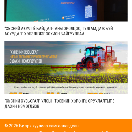
“ХҮНСНИЙ АЮУЛГҮЙ БАЙДАЛ-ТАНЫ ОРОЛЦОО, ТУЛГАМДАЖ БУЙ
АСУУДАЛ” ХЭЛЭЛЦҮҮЛЭГ ЗОХИОН БАЙГУУЛЛАА
“ХҮНСНИЙ ХУВЬСГАЛ” УЛСЫН ТӨСВИЙН ХӨРӨНГӨ ОРУУЛАЛТЫГ 3
ДАХИН НЭМЭГДҮҮЛЭВ
© 2026 Бүх эрх хуулиар хамгаалагдсан.