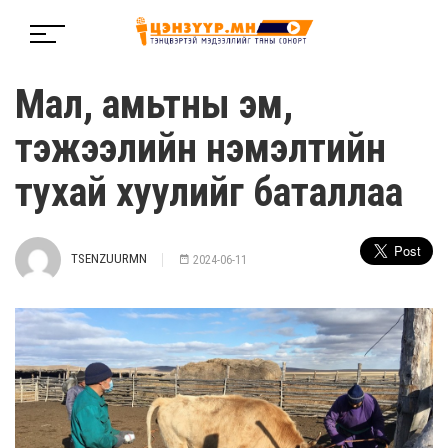
Мал, амьтны эм,
тэжээлийн нэмэлтийн
тухай хуулийг баталлаа
TSENZUURMN
2024-06-11