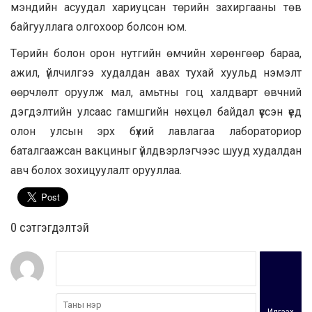
мэндийн асуудал хариуцсан төрийн захиргааны төв
байгууллага олгохоор болсон юм.
Төрийн болон орон нутгийн өмчийн хөрөнгөөр бараа,
ажил, үйлчилгээ худалдан авах тухай хуульд нэмэлт
өөрчлөлт оруулж мал, амьтны гоц халдварт өвчний
дэгдэлтийн улсаас гамшгийн нөхцөл байдал үүссэн үед
олон улсын эрх бүхий лавлагаа лабораториор
баталгаажсан вакциныг үйлдвэрлэгчээс шууд худалдан
авч болох зохицуулалт орууллаа.
0 cэтгэгдэлтэй
Илгээх