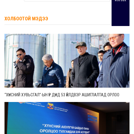
ХОЛБООТОЙ МЭДЭЭ
“ХҮНСНИЙ ХУВЬСГАЛ”-ЫН ҮР ДҮНД 53 ҮЙЛДВЭР АШИГЛАЛТАД ОРЛОО