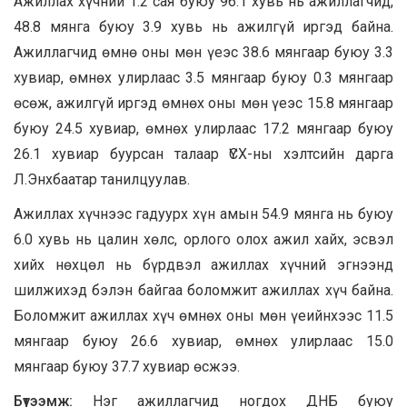
Ажиллах хүчний 1.2 сая буюу 96.1 хувь нь ажиллагчид,
48.8 мянга буюу 3.9 хувь нь ажилгүй иргэд байна.
Ажиллагчид өмнө оны мөн үеэс 38.6 мянгаар буюу 3.3
хувиар, өмнөх улирлаас 3.5 мянгаар буюу 0.3 мянгаар
өсөж, ажилгүй иргэд өмнөх оны мөн үеэс 15.8 мянгаар
буюу 24.5 хувиар, өмнөх улирлаас 17.2 мянгаар буюу
26.1 хувиар буурсан талаар ҮСХ-ны хэлтсийн дарга
Л.Энхбаатар танилцуулав.
Ажиллах хүчнээс гадуурх хүн амын 54.9 мянга нь буюу
6.0 хувь нь цалин хөлс, орлого олох ажил хайх, эсвэл
хийх нөхцөл нь бүрдвэл ажиллах хүчний эгнээнд
шилжихэд бэлэн байгаа боломжит ажиллах хүч байна.
Боломжит ажиллах хүч өмнөх оны мөн үеийнхээс 11.5
мянгаар буюу 26.6 хувиар, өмнөх улирлаас 15.0
мянгаар буюу 37.7 хувиар өсжээ.
Бүтээмж:
Нэг ажиллагчид ногдох ДНБ буюу