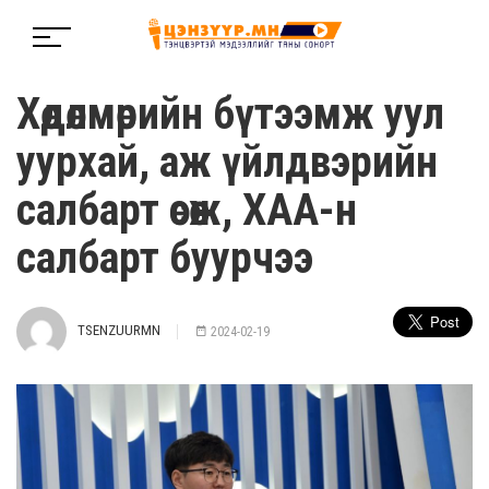
Хөдөлмөрийн бүтээмж уул
уурхай, аж үйлдвэрийн
салбарт өсөж, ХАА-н
салбарт буурчээ
TSENZUURMN
2024-02-19