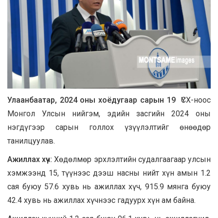
Улаанбаатар, 202
4 оны хоёдугаар сарын 19
ҮСХ-ноос
Монгол Улсын нийгэм, эдийн засгийн 2024 оны
нэгдүгээр сарын голлох үзүүлэлтийг өнөөдөр
танилцуулав.
Ажиллах хүч:
Хөдөлмөр эрхлэлтийн судалгаагаар улсын
хэмжээнд 15, түүнээс дээш насны нийт хүн амын 1.2
сая буюу 57.6 хувь нь ажиллах хүч, 915.9 мянга буюу
42.4 хувь нь ажиллах хүчнээс гадуурх хүн ам байна.