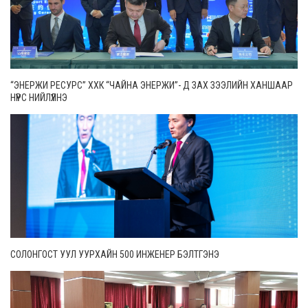
“ЭНЕРЖИ РЕСУРС” ХХК “ЧАЙНА ЭНЕРЖИ”- Д ЗАХ ЗЭЭЛИЙН ХАНШААР
НҮҮРС НИЙЛҮҮЛНЭ
СОЛОНГОСТ УУЛ УУРХАЙН 500 ИНЖЕНЕР БЭЛТГЭНЭ