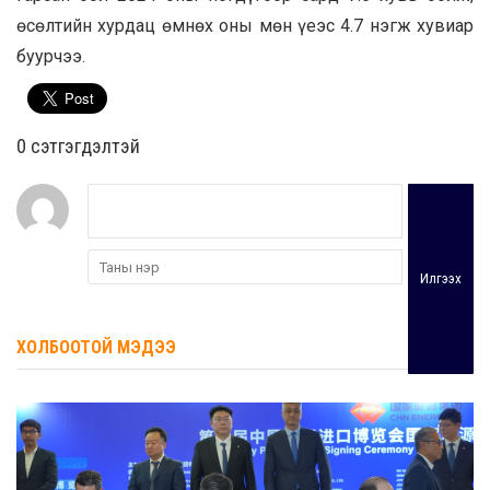
өсөлтийн хурдац өмнөх оны мөн үеэс 4.7 нэгж хувиар
буурчээ.
0 cэтгэгдэлтэй
Илгээх
ХОЛБООТОЙ МЭДЭЭ