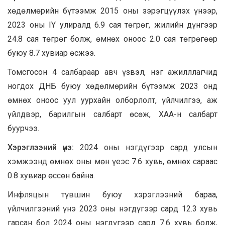
хөдөлмөрийн бүтээмж 2015 оны зэрэгцүүлэх үнээр,
2023 оны IY улиралд 6.9 сая төгрөг, жилийн дүнгээр
24.8 сая төгрөг болж, өмнөх оноос 2.0 сая төгрөгөөр
буюу 8.7 хувиар өсжээ.
Томсгосон 4 салбараар авч үзвэл, нэг ажилллагчид
ногдох ДНБ буюу хөдөлмөрийн бүтээмж 2023 онд
өмнөх оноос уул уурхайн олборлолт, үйлчилгээ, аж
үйлдвэр, барилгын салбарт өсөж, ХАА-н салбарт
буурчээ.
Хэрэглээний үнэ:
2024 оны нэгдүгээр сард улсын
хэмжээнд өмнөх оны мөн үеэс 7.6 хувь, өмнөх сараас
0.8 хувиар өссөн байна.
Инфляцын түвшин буюу хэрэглээний бараа,
үйлчилгээний үнэ 2023 оны нэгдүгээр сард 12.3 хувь
гарсан бол 2024 оны нэгдүгээр сард 7.6 хувь болж,