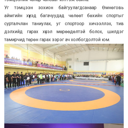
Уг тэмцээн зохион байгуулагдсанаар Өмнөговь
аймгийн хүүхэд багачуудад чөлөөт бөхийн спортыг
сурталчлан таниулах, уг спортоор хичээллэх, тив
дэлхийд гарах хүсэл мөрөөдөлтэй болох, шилдэг
тамирчид төрөн гарах зэрэг ач холбогдолтой юм.