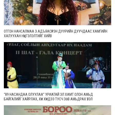
ОТГОН НАНСАЛМАА Э.АДЪЯАСҮРЭН ДУУРИЙН ДУУЧДААС ХАМГИЙН
ХАЛУУХАН НҮЦГЭЛЭЛТИЙГ ХИЙВ
“89 НАСАНДАА ОЛУУЛАА” УРИАТАЙ ЭЛ ХАМТ ОЛОН АМЬД
БАЙГАЛИЙГ ХАЙРЛАХ, ХҮН ХҮНДЭЭ ТУСЧ ЗӨВ АМЬДРАХ ҮЗЭЛ
САНААГААР ҮЛГЭРЛЭХ ЗОРИЛГОТОЙ