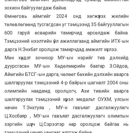
зохион байгуулагдаж байна.
Өмнөговь аймгийг 2024 онд хөгжүүлэх жилийн
төлөвлөгөөнд тусгагдсан уг тэмцээнд 35 байгууллагын
600 гаруй өсвөрийн тамирчид өрсөлдөж байна.
Тэмцээний нээлтийн үйл ажиллагаанд аймгийн ИТХ-ын
дарга Н.Энхбат оролцож тамирчдад амжилт хүслээ.
Мөн хүндэт зочноор МУ-ын нэрийг тив дэлхийд
дуурсгасан МУ-ын Хөдөлмөрийн баатар З.Ойдов,
Аймгийн БТСГ-ын дарга, чөлөөт бөхийн дэлхийн аварга
шалгаруулах тэмцээний 4-р байрын шагналт 2004 оны
олимпийн наадамд оролцогч, Ази тивийн аварга
шалгаруулах тэмцээний хүрэл медальт ОУХМ, улсын
начин Т.Энхтуяа , МУ-н гавъяат дасгалжуулагч
Ц.Хосбаяр , МУ-ын гавъяат дасгалжуулагч олимпын
зэргийн шүүгч Ц.Сэрээтэр нар оролцож байгаа нь
тэмцээний чанар чансааг илтгэж байна.