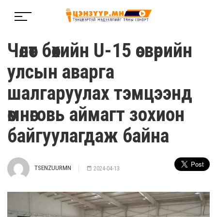
Чөлөөт бөхийн U-15 өсвөрийн
улсын аварга
шалгаруулах тэмцээнд
өмнөговь аймагт зохион
байгуулагдаж байна
TSENZUURMN
2024-04-13