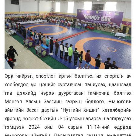
Эрүүл чийрэг, спортлог иргэн бэлтгэх, их спортын ач
холбогдол үнэ цэнийг сурталчлан таниулах, цаашлаад
тив дэлхийд нэрээ дуурсгасан тамирчид бэлтгэх
Монгол Улсын Засгийн газрын бодлого, Өмнөговь
аймгийн Засаг даргын “Нутгийн хишиг” хөтөлбөрийн
хүрээнд чөлөөт бөхийн U-15 улсын аварга шалгаруулах
тэмцээн 2024 оны 04 сарын 11-14-ний өдрүүдэд
Өмнөговь аймгийн Даланзадгад суманд амжилттай