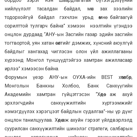
бордоо зэрэг нэн шаардлагатай бүтээгдэхүүний
нийлүүлэлт тасалдан байдал, мөн зах зээлийн
тодорхойгүй байдал гэхчлэн урьд өмнө байгаагүй
сорилттой тулгарч байна” хэмээн нээлтийн үгэндээ
онцлон дурдаад “АНУ-ын Засгийн газар эдийн засгийн
тогтвортой, уян хатан өсөлтийг дэмжих, хүнсний аюулгүй
байдлыг хангахад чиглэсэн олон үйл ажиллагааны
хүрээнд Монгол түншүүдтэйгээ хамтран ажилласаар
ирлээ” хэмээсэн байна.
Форумын үеэр АНУ-ын ОУХА-ийн BEST хөтөлбөр,
Монголын Банкны Холбоо, Банк Санхүүгийн
Академийн хамтран гүйцэтгэсэн “Хөдөө аж ахуй
эрхлэгчдийн санхүүжилтийн хүртээмжийг
нэмэгдүүлэх хэрэгцээт байдлын судалгаа”-ны үр дүнг
онцлон танилцуулав. Хөдөө аж ахуйн гэрээт үйлдвэрлэлд
суурилсан санхүүжилтийн шинэлэг стратеги, салбарын