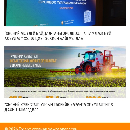
“ХҮНСНИЙ АЮУЛГҮЙ БАЙДАЛ-ТАНЫ ОРОЛЦОО, ТУЛГАМДАЖ БУЙ
АСУУДАЛ” ХЭЛЭЛЦҮҮЛЭГ ЗОХИОН БАЙГУУЛЛАА
“ХҮНСНИЙ ХУВЬСГАЛ” УЛСЫН ТӨСВИЙН ХӨРӨНГӨ ОРУУЛАЛТЫГ 3
ДАХИН НЭМЭГДҮҮЛЭВ
© 2026 Бүх эрх хуулиар хамгаалагдсан.