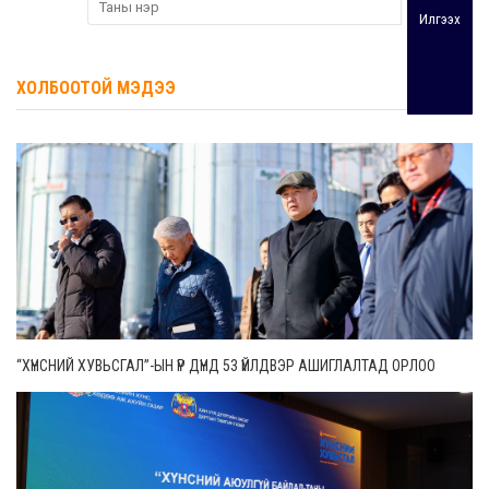
Илгээх
ХОЛБООТОЙ МЭДЭЭ
“ХҮНСНИЙ ХУВЬСГАЛ”-ЫН ҮР ДҮНД 53 ҮЙЛДВЭР АШИГЛАЛТАД ОРЛОО