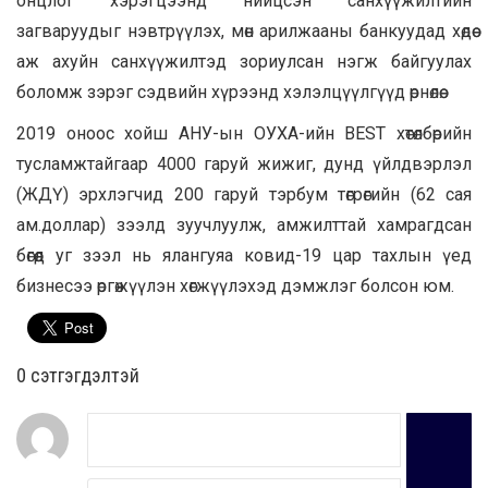
онцлог хэрэгцээнд нийцсэн санхүүжилтийн
загваруудыг нэвтрүүлэх, мөн арилжааны банкуудад хөдөө
аж ахуйн санхүүжилтэд зориулсан нэгж байгуулах
боломж зэрэг сэдвийн хүрээнд хэлэлцүүлгүүд өрнөлөө.
2019 оноос хойш АНУ-ын ОУХА-ийн BEST хөтөлбөрийн
тусламжтайгаар 4000 гаруй жижиг, дунд үйлдвэрлэл
(ЖДҮ) эрхлэгчид 200 гаруй тэрбум төгрөгийн (62 сая
ам.доллар) зээлд зуучлуулж, амжилттай хамрагдсан
бөгөөд уг зээл нь ялангуяа ковид-19 цар тахлын үед
бизнесээ өргөжүүлэн хөгжүүлэхэд дэмжлэг болсон юм.
0 cэтгэгдэлтэй