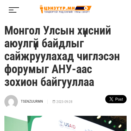
Монгол Улсын хүнсний
аюулгүй байдлыг
сайжруулахад чиглэсэн
форумыг АНУ-аас
зохион байгууллаа
TSENZUURMN
2023-09-28