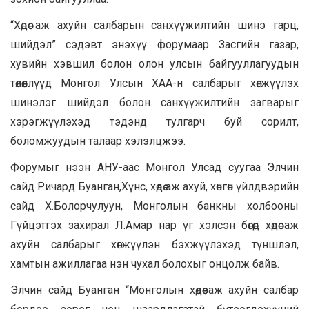
“Хөдөө аж ахуйн салбарын санхүүжилтийн шинэ гарц,
шийдэл” сэдэвт энэхүү форумаар Засгийн газар,
хувийн хэвшил болон олон улсын байгууллагуудын
төлөөллүүд Монгол Улсын ХАА-н салбарыг хөгжүүлэх
шинэлэг шийдэл болон санхүүжилтийн загварыг
хэрэгжүүлэхэд тэдэнд тулгарч буй сорилт,
боломжуудын талаар хэлэлцжээ.
Форумыг нээн АНУ-аас Монгол Улсад суугаа Элчин
сайд Ричард Буанган,Хүнс, хөдөө аж ахуй, хөнгөн үйлдвэрийн
сайд Х.Болорчулуун, Монголын банкны холбооны
Гүйцэтгэх захирал Л.Амар нар үг хэлсэн бөгөөд хөдөө аж
ахуйн салбарыг хөгжүүлэн бэхжүүлэхэд түншлэл,
хамтын ажиллагаа нэн чухал болохыг онцолж байв.
Элчин сайд Буанган “Монголын хөдөө аж ахуйн салбар