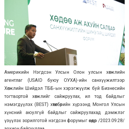
Америкийн Нэгдсэн Улсын Олон улсын хөгжлийн
агентлаг (USAID буюу ОУХА)-ийн санхүүжилтээр
Хөгжлийн Шийдэл ТББ-ын хэрэгжүүлж буй Бизнесийн
тогтвортой хөгжлийг сайжруулах, ил тод байдлыг
нэмэгдүүлэх (BEST) хөтөлбөрийн хүрээнд Монгол Улсын
хүнсний аюулгүй байдлыг сайжруулахад дэмжлэг
үзүүлэх зорилготой нэгдсэн форумыг өнөөдөр /2023.09.28/
зохион байгууллаа.