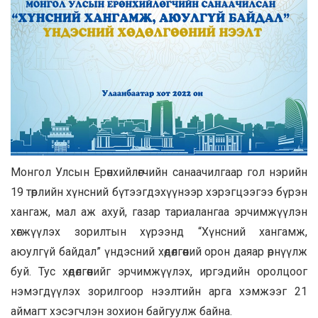
Монгол Улсын Ерөнхийлөгчийн санаачилгаар гол нэрийн
19 төрлийн хүнсний бүтээгдэхүүнээр хэрэгцээгээ бүрэн
хангаж, мал аж ахуй, газар тариалангаа эрчимжүүлэн
хөгжүүлэх зорилтын хүрээнд “Хүнсний хангамж,
аюулгүй байдал” үндэсний хөдөлгөөний орон даяар өрнүүлж
буй. Тус хөдөлгөөнийг эрчимжүүлэх, иргэдийн оролцоог
нэмэгдүүлэх зорилгоор нээлтийн арга хэмжээг 21
аймагт хэсэгчлэн зохион байгуулж байна.