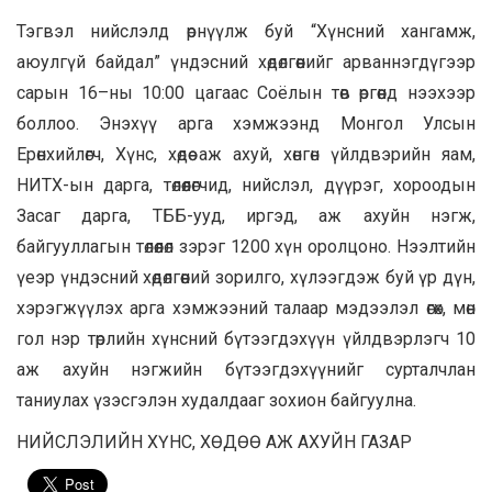
Тэгвэл нийслэлд өрнүүлж буй “Хүнсний хангамж,
аюулгүй байдал” үндэсний хөдөлгөөнийг арваннэгдүгээр
сарын 16–ны 10:00 цагаас Соёлын төв өргөөнд нээхээр
боллоо. Энэхүү арга хэмжээнд Монгол Улсын
Ерөнхийлөгч, Хүнс, хөдөө аж ахуй, хөнгөн үйлдвэрийн яам,
НИТХ-ын дарга, төлөөлөгчид, нийслэл, дүүрэг, хороодын
Засаг дарга, ТББ-ууд, иргэд, аж ахуйн нэгж,
байгууллагын төлөөлөл зэрэг 1200 хүн оролцоно. Нээлтийн
үеэр үндэсний хөдөлгөөний зорилго, хүлээгдэж буй үр дүн,
хэрэгжүүлэх арга хэмжээний талаар мэдээлэл өгөх, мөн
гол нэр төрлийн хүнсний бүтээгдэхүүн үйлдвэрлэгч 10
аж ахуйн нэгжийн бүтээгдэхүүнийг сурталчлан
таниулах үзэсгэлэн худалдааг зохион байгуулна.
НИЙСЛЭЛИЙН ХҮНС, ХӨДӨӨ АЖ АХУЙН ГАЗАР