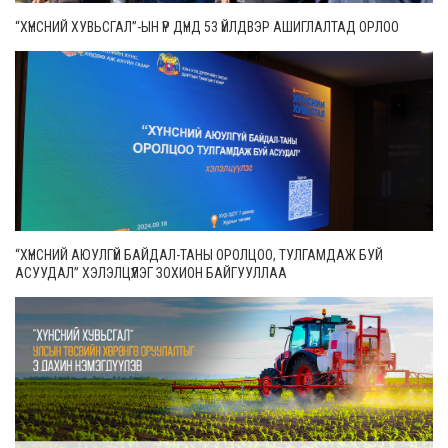
“ХҮНСНИЙ ХУВЬСГАЛ”-ЫН ҮР ДҮНД 53 ҮЙЛДВЭР АШИГЛАЛТАД ОРЛОО
“ХҮНСНИЙ АЮУЛГҮЙ БАЙДАЛ-ТАНЫ ОРОЛЦОО, ТУЛГАМДАЖ БУЙ
АСУУДАЛ” ХЭЛЭЛЦҮҮЛЭГ ЗОХИОН БАЙГУУЛЛАА