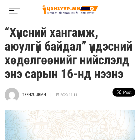
“Хүнсний хангамж,
аюулгүй байдал” үндэсний
хөдөлгөөнийг нийслэлд
энэ сарын 16-нд нээнэ
TSENZUURMN
2023-11-11