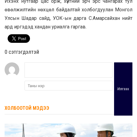
Ихэнх нутгаар цас орж, хүйтний эрч эрс чангарах тул
өвөлжилтийн нөхцөл байдалтай холбогдуулан Монгол
Улсын Шадар сайд, УОК-ын дарга С.Амарсайхан нийт
ард иргэдэд хандан уриалга гаргав.
0 cэтгэгдэлтэй
Илгээх
ХОЛБООТОЙ МЭДЭЭ