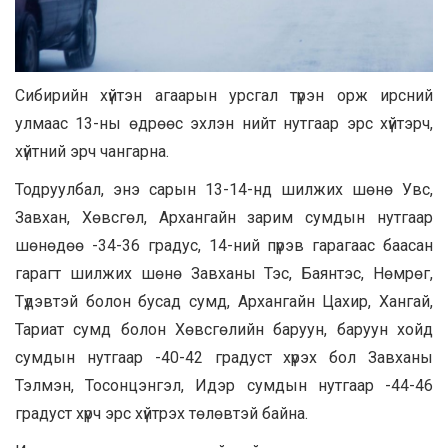
Сибирийн хүйтэн агаарын урсгал түрэн орж ирсний
улмаас 13-ны өдрөөс эхлэн нийт нутгаар эрс хүйтэрч,
хүйтний эрч чангарна.
Тодруулбал, энэ сарын 13-14-нд шилжих шөнө Увс,
Завхан, Хөвсгөл, Архангайн зарим сумдын нутгаар
шөнөдөө -34-36 градус, 14-ний пүрэв гарагаас баасан
гарагт шилжих шөнө Завханы Тэс, Баянтэс, Нөмрөг,
Түдэвтэй болон бусад сумд, Архангайн Цахир, Хангай,
Тариат сумд болон Хөвсгөлийн баруун, баруун хойд
сумдын нутгаар -40-42 градуст хүрэх бол Завханы
Тэлмэн, Тосонцэнгэл, Идэр сумдын нутгаар -44-46
градуст хүрч эрс хүйтрэх төлөвтэй байна.