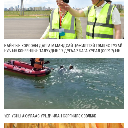
БАЙНГЫН ХОРООНЫ ДАРГА М.МАНДХАЙ ЦӨЛЖИЛТТЭЙ ТЭМЦЭХ ТУХАЙ
НҮБ-ЫН КОНВЕНЦЫН ТАЛУУДЫН 17 ДУГААР БАГА ХУРАЛ (СОР17)-ЫН
БЭЛТГЭЛ АЖЛЫН ЯВЦТАЙ ТАНИЛЦЛАА
ҮЕР УСНЫ АЮУЛААС УРЬДЧИЛАН СЭРГИЙЛЭХ ЗӨВЛӨМЖ