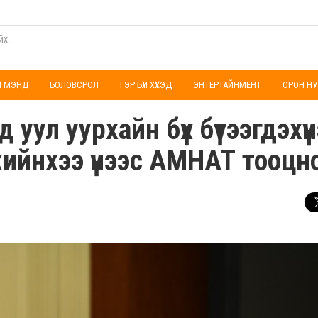
ҮЛ МЭНД
БОЛОВСРОЛ
ГЭР БҮЛ ХҮҮХЭД
ЭНТЕРТАЙНМЕНТ
ОРОН НУ
уул уурхайн бүх бүтээгдэхүү
ийнхээ үнээс АМНАТ тооцн