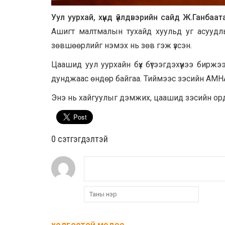
Уул уурхай, хүнд үйлдвэрийн сайд Ж.Ганбаат
Ашигт малтмалын тухайд хуульд уг асуудлы
зөвшөөрлийг нэмэх нь зөв гэж үзсэн.
Цаашид уул уурхайн бүх бүтээгдэхүүнээ бирж
дунджаас өндөр байгаа. Тиймээс зэсийн АМН
Энэ нь хайгуулыг дэмжих, цаашид зэсийн орды
0 cэтгэгдэлтэй