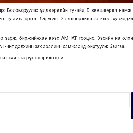
ар:
Боловсруулах үйлдвэрүүдийн тухайд Б зөвшөөрөл нэмж 
г тусгаж өргөн барьсан. Зөвшөөрлийн зөвлөл хуралдаад
ээр зарж, биржийнхээ үнээс АМНАТ тооцно. Зэсийн үнэ оло
АТ-ийг дэлхийн зах зээлийн хэмжээнд ойртуулж байгаа.
г хайж илрүүлэх зорилготой.