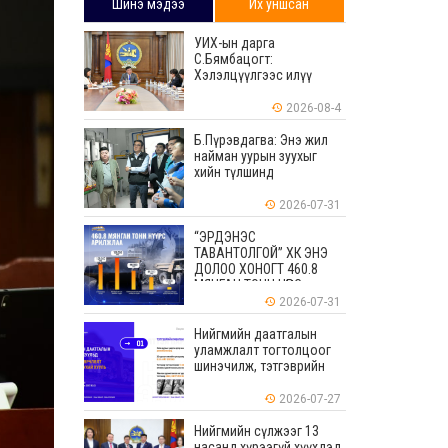
Шинэ мэдээ
Их уншсан
УИХ-ын дарга
С.Бямбацогт:
Хэлэлцүүлгээс илүү
хэрэгжилт, амлалтаас
илүү бодит үр дүн чухал
2026-08-4
Б.Пүрэвдагва: Энэ жил
найман уурын зуухыг
хийн түлшинд
шилжүүлэхээр ажиллаж
байна
2026-07-31
“ЭРДЭНЭС
ТАВАНТОЛГОЙ” ХК ЭНЭ
ДОЛОО ХОНОГТ 460.8
МЯНГАН ТОНН НҮҮРС
АРИЛЖЛАА
2026-07-31
Нийгмийн даатгалын
уламжлалт тогтолцоог
шинэчилж, тэтгэврийн
мөнгөн хуримтлалын
ашиглагдаагүй
2026-07-27
үлдэгдлийг өвлүүлэх
боломжтой боллоо
Нийгмийн сүлжээг 13
насанд хүрээгүй хүүхдэд