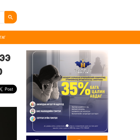
ТАГ
нээ
о