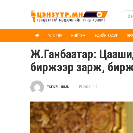
НҮҮР
УЛС ТӨР
НИЙГЭМ
ЭДИЙН ЗАСАГ
ЭРҮ
Ж.Ганбаатар: Цаашид 
биржээр зарж, бирж
TSENZUURMN
2023-11-2