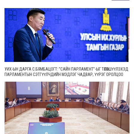
УИХ-ЫН ДАРГА С.БЯМБАЦОГТ: ”САЙН ПАРЛАМЕНТ”-ЫГ ТӨЛӨВШҮҮЛЭХЭД
ПАРЛАМЕНТЫН СЭТГҮҮЛЧДИЙН МЭДЛЭГ ЧАДВАР, ҮҮРЭГ ОРОЛЦОО
МАШ ЧУХАЛ