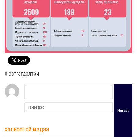
0 cэтгэгдэлтэй
Илгээх
ХОЛБООТОЙ МЭДЭЭ