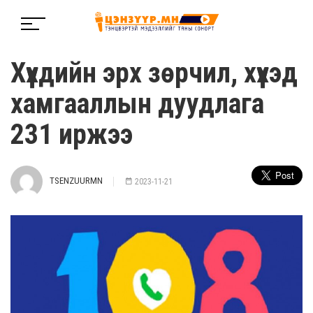
Хүүхдийн эрх зөрчил, хүүхэд
хамгааллын дуудлага
231 иржээ
TSENZUURMN
2023-11-21