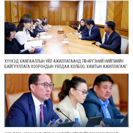
ХҮҮХЭД ХАМГААЛЛЫН ҮЙЛ АЖИЛЛАГААНД ТӨР-ИРГЭНИЙ НИЙГМИЙН
БАЙГУУЛЛАГА ХООРОНДЫН УЯЛДАА ХОЛБОО, ХАМТЫН АЖИЛЛАГААГ
ИДЭВХЖҮҮЛНЭ