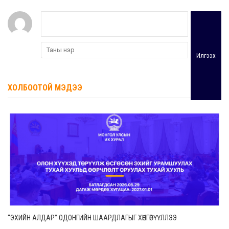
Илгээх
ХОЛБООТОЙ МЭДЭЭ
“ЭХИЙН АЛДАР” ОДОНГИЙН ШААРДЛАГЫГ ХӨНГӨРҮҮЛЛЭЭ