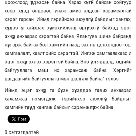
цоожлоод үлдээсэн байна. Харах хүнгүй байсан хойгуур
хоёр хүүхэд өндрөөс унаж амиа алдсан харамсалтай
хэрэг гарсан. Иймд гэрийнхээ аюулгүй байдлыг хангах,
хүүхдээ үл хайхрах хүчирхийлэлд өртүүлэхгүй байхад эцэг
эхчүүд анхаарах хэрэгтэй байна. Ялангуяа шинэ байранд
нүүж орж байгаа бол хамгийн наад зах нь цонхондоо тор,
хамгаалалт, хаалт хийх хэрэгтэй. Ингэж хамгаалахаас л
эцэг эхчүүд эхлэх хэрэгтэй байна. Энэ үйл явдалд хүүхдийн
байгууллага маш их харамсаж байна. Хэргийг
цагдаагийн байгууллага мөн шалгаж байна” гэлээ.
Иймд эцэг эхчүүд та бүхэн хүүхэддээ тавих анхаарал
халамжаа нэмэгдүүлж, гэрийнхээ аюулгүй байдлыг
хамгийн түрүүнд хангаж байхыг сэрэмжлүүлж байна.
0 cэтгэгдэлтэй