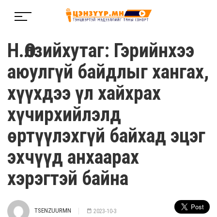
Н.Өлзийхутаг: Гэрийнхээ
аюулгүй байдлыг хангах,
хүүхдээ үл хайхрах
хүчирхийлэлд
өртүүлэхгүй байхад эцэг
эхчүүд анхаарах
хэрэгтэй байна
TSENZUURMN
2023-10-3