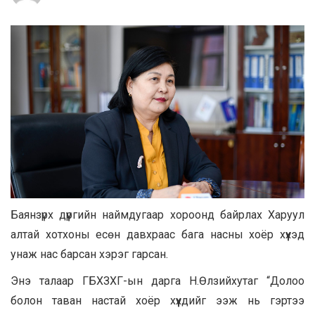
Баянзүрх дүүргийн наймдугаар хороонд байрлах Харуул
алтай хотхоны есөн давхраас бага насны хоёр хүүхэд
унаж нас барсан хэрэг гарсан.
Энэ талаар
ГБХЗХГ-ын дарга Н.Өлзийхутаг
“Долоо
болон таван настай хоёр хүүхдийг ээж нь гэртээ