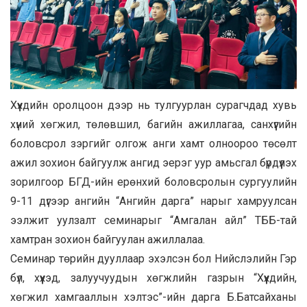
Хүүхдийн оролцоон дээр нь тулгуурлан сурагчдад хувь
хүний хөгжил, төлөвшил, багийн ажиллагаа, санхүүгийн
боловсрол зэргийг олгож анги хамт олноороо төсөлт
ажил зохион байгуулж ангид эерэг уур амьсгал бүрдүүлэх
зорилгоор БГД-ийн ерөнхий боловсролын сургуулийн
9-11 дүгээр ангийн “Ангийн дарга” нарыг хамруулсан
ээлжит уулзалт семинарыг “Амгалан айл” ТББ-тай
хамтран зохион байгуулан ажиллалаа.
Семинар төрийн дууллаар эхэлсэн бол Нийслэлийн Гэр
бүл, хүүхэд, залуучуудын хөгжлийн газрын “Хүүхдийн,
хөгжил хамгааллын хэлтэс”-ийн дарга Б.Батсайханы