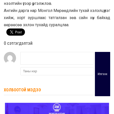
нээлтийн үгээр үргэлжлэв.
Ангийн дарга нар Монгол Мөрөөдлийн тухай хэлэлцүүлэг
хийж, хорт зуршлаас татгалзан зөв сайн хүн байхад
өөрөөсөө эхлэн тухайд суралцлаа.
0 cэтгэгдэлтэй
Илгээх
ХОЛБООТОЙ МЭДЭЭ