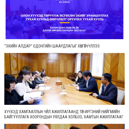
“ЭХИЙН АЛДАР” ОДОНГИЙН ШААРДЛАГЫГ ХӨНГӨРҮҮЛЛЭЭ
ХҮҮХЭД ХАМГААЛЛЫН ҮЙЛ АЖИЛЛАГААНД ТӨР-ИРГЭНИЙ НИЙГМИЙН
БАЙГУУЛЛАГА ХООРОНДЫН УЯЛДАА ХОЛБОО, ХАМТЫН АЖИЛЛАГААГ
ИДЭВХЖҮҮЛНЭ