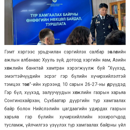
Гэмт хэргээс урьдчилан сэргийлэх салбар зөвлөлийн
ажлын албанаас Хууль зүй, дотоод хэргийн яам, Азийн
хөгжлийн банктай хамтран хэрэгжүүлж буй “Хүүхэд,
эмэгтэйчүүдийн эсрэг гэр бүлийн хүчирхийлэлтэй
тэмцэх төсөл”-ийн хүрээнд 10 сарын 26-27-ны өдрүүдэд
Гэр бүл, хүүхэд, залуучуудын хөгжлийн газрын харьяа
Сонгинохайрхан, Сүхбаатар дүүргийн түр хамгаалах
байр болон Нийслэлийн цагдаагийн удирдах газрын
харьяа гэр бүлийн хүчирхийллийн хохирогчдод
тусламж, үйлчилгээ үзүүлэх түр хамгаалах байрны үйл