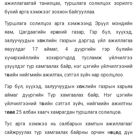
ажиллагаатай танилцах, туршлага солилцох зорилго
бүхий арга хэмжээг зохион байгууллаа.
Туршлага солилцох арга хэмжээнд Эрүүл мэндийн
яам, Цагдаагийн ерөнхий газар, Гэр бүл, хүүхэд,
залуучуудын хөгжлийн газрын дэргэд үйл ажиллагаа
явуулдаг 17 аймаг, 4 дүүргийн гэр бүлийн
хүчирхийллийн хохирогчдод тусламж үйлчилгээ
үзүүлдэг түр хамгаалах байр, нэг цэгийн үйлчилгээний
төвийн нийгмийн ажилтан, сэтгэл зүйч нар оролцлоо.
Гэр бүл, хүүхэд, залуучуудын хөгжлийн газрын харьяа
аймаг дүүргийн Түр хамгаалах байр, Нэг цэгийн
үйлчилгээний төвийн сэтгэл зүйч, нийгмийн ажилтны
төлөөлөл 25 албан хаагч хамрагдан туршлага солилцов.
Тус арга хэмжээ нь салбарын хамтын ажиллагааг
сайжруулах түр хамгаалах байрны орчин нөхцөлд дүн