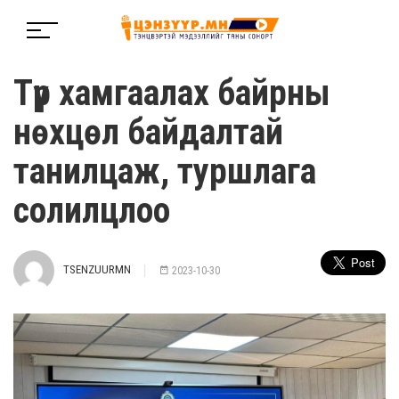
Түр хамгаалах байрны
нөхцөл байдалтай
танилцаж, туршлага
солилцлоо
TSENZUURMN
2023-10-30