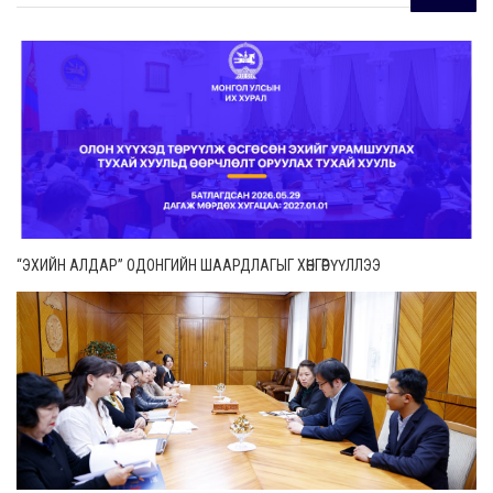
“ЭХИЙН АЛДАР” ОДОНГИЙН ШААРДЛАГЫГ ХӨНГӨРҮҮЛЛЭЭ