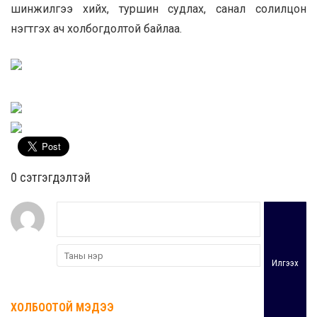
шинжилгээ хийх, туршин судлах, санал солилцон
нэгтгэх ач холбогдолтой байлаа.
0 cэтгэгдэлтэй
Илгээх
ХОЛБООТОЙ МЭДЭЭ