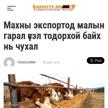
Махны экспортод малын
гарал үүсэл тодорхой байх
нь чухал
TSENZUURMN
2023-10-15