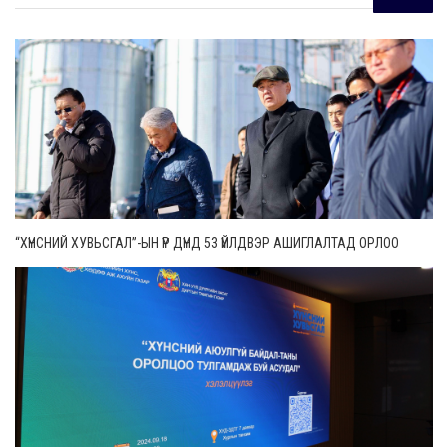
“ХҮНСНИЙ ХУВЬСГАЛ”-ЫН ҮР ДҮНД 53 ҮЙЛДВЭР АШИГЛАЛТАД ОРЛОО