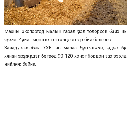
Махны экспортод малын гарал үүсэл тодорхой байх нь
чухал. Үүнийг мөшгих тогтолцоогоор бий болгоно.
Занадуразорбак ХХК нь малаа бүртгэлжүүлэ, өдөр бүр
хянан эрүүлжүүлдэг бөгөөд 90-120 хоног бордон зах зээлд
нийлүүлж байна.