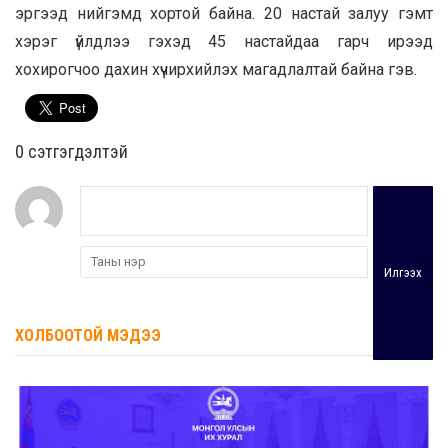
эргээд нийгэмд хортой байна. 20 настай залуу гэмт
хэрэг үйлдлээ гэхэд 45 настайдаа гарч ирээд
хохирогчоо дахин хүчирхийлэх магадлалтай байна гэв.
0 cэтгэгдэлтэй
Илгээх
ХОЛБООТОЙ МЭДЭЭ