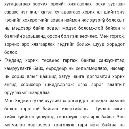
хугацаагаар зорчих эрхийг хязгаарлах, эсхүл зургаан
сараас нэг жил хүртэл хугацаагаар хорих ял шийтгэнэ
гэснийг хохирогчийг арван найман нас хүрээгүй болохыг
нь мэдсээр байж эсвэл мэдэх боломжтой байсан ч
бэлгийн харьцаанд орсон бол гэж өөрчлөх. Мөн торгох,
зорчих эрх хязгаарлах гэдгийг больж шууд хорьдог
болох
Гянданд хорих, төсвөөс гаргаж байгаа санхүүжилтэд
хамруулахгүй байх, өөрсдөөр нь хөдөлмөрлүүлэх, насаар
нь хорих ялыг цаашид хатуу чанга дэглэмтэй хорих
ангид хорихоор шийдвэрлэж өгөх зэрэг заалтыг
оруулахыг шаардлаа.
Мөн Хүүхдийн тухай хуулийг хэрэгжүүлдэг, хянадаг, яамтай
болох хэрэгтэй байгааг илэрхийлэв. Түүнчлэн ажил
хийж түүнийгээ үнэлүүлээд хөнгөлүүлж гарч ирж байна. Энэ
мэтчилэн хэргээсээ хөнгөлүүлж гарч ирж байгаа нь