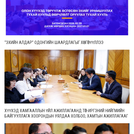
“ЭХИЙН АЛДАР” ОДОНГИЙН ШААРДЛАГЫГ ХӨНГӨРҮҮЛЛЭЭ
ХҮҮХЭД ХАМГААЛЛЫН ҮЙЛ АЖИЛЛАГААНД ТӨР-ИРГЭНИЙ НИЙГМИЙН
БАЙГУУЛЛАГА ХООРОНДЫН УЯЛДАА ХОЛБОО, ХАМТЫН АЖИЛЛАГААГ
ИДЭВХЖҮҮЛНЭ