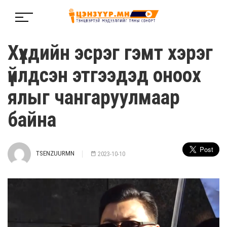
Хүүхдийн эсрэг гэмт хэрэг
үйлдсэн этгээдэд оноох
ялыг чангаруулмаар
байна
TSENZUURMN
2023-10-10