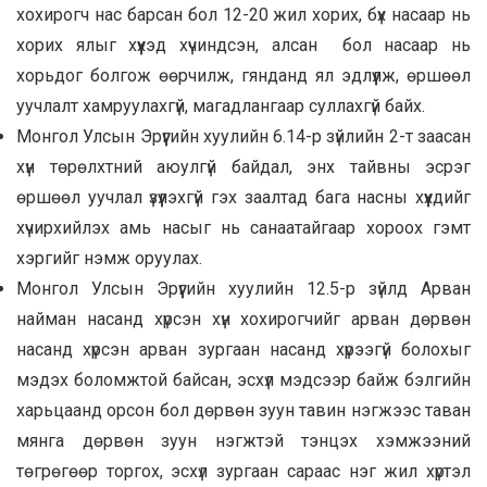
хохирогч нас барсан бол 12-20 жил хорих, бүх насаар нь
хорих ялыг хүүхэд хүчиндсэн, алсан бол насаар нь
хорьдог болгож өөрчилж, гянданд ял эдлүүлж, өршөөл
уучлалт хамруулахгүй, магадлангаар суллахгүй байх.
Монгол Улсын Эрүүгийн хуулийн 6.14-р зүйлийн 2-т заасан
хүн төрөлхтний аюулгүй байдал, энх тайвны эсрэг
өршөөл уучлал үзүүлэхгүй гэх заалтад бага насны хүүхдийг
хүчирхийлэх амь насыг нь санаатайгаар хороох гэмт
хэргийг нэмж оруулах.
Монгол Улсын Эрүүгийн хуулийн 12.5-р зүйлд Арван
найман насанд хүрсэн хүн хохирогчийг арван дөрвөн
насанд хүрсэн арван зургаан насанд хүрээгүй болохыг
мэдэх боломжтой байсан, эсхүл мэдсээр байж бэлгийн
харьцаанд орсон бол дөрвөн зуун тавин нэгжээс таван
мянга дөрвөн зуун нэгжтэй тэнцэх хэмжээний
төгрөгөөр торгох, эсхүл зургаан сараас нэг жил хүртэл