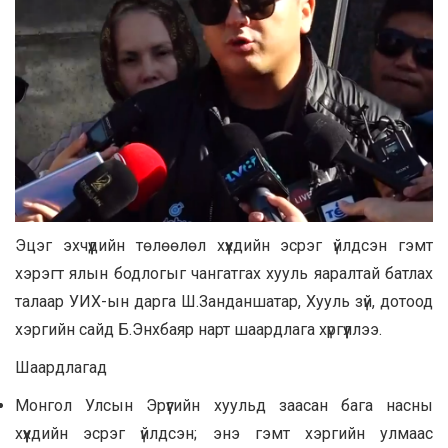
Эцэг эхчүүдийн төлөөлөл хүүхдийн эсрэг үйлдсэн гэмт
хэрэгт ялын бодлогыг чангатгах хууль яаралтай батлах
талаар УИХ-ын дарга Ш.Занданшатар, Хууль зүй, дотоод
хэргийн сайд Б.Энхбаяр нарт шаардлага хүргүүллээ.
Шаардлагад
Монгол Улсын Эрүүгийн хуульд заасан бага насны
хүүхдийн эсрэг үйлдсэн; энэ гэмт хэргийн улмаас