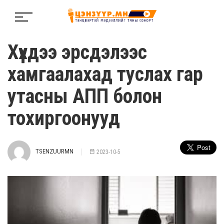
Хүүхдээ эрсдэлээс
хамгаалахад туслах гар
утасны АПП болон
тохиргоонууд
TSENZUURMN
2023-10-5