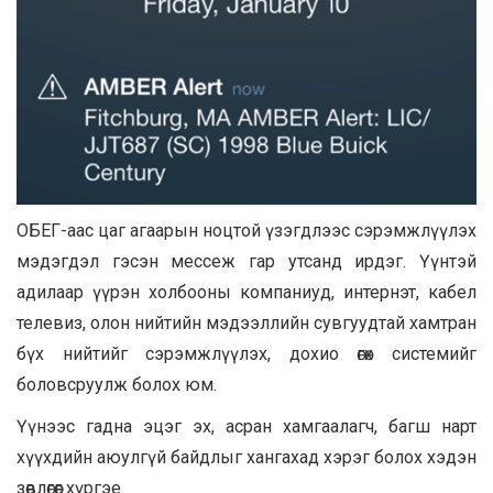
ОБЕГ-аас цаг агаарын ноцтой үзэгдлээс сэрэмжлүүлэх
мэдэгдэл гэсэн мессеж гар утсанд ирдэг. Үүнтэй
адилаар үүрэн холбооны компаниуд, интернэт, кабел
телевиз, олон нийтийн мэдээллийн сувгуудтай хамтран
бүх нийтийг сэрэмжлүүлэх, дохио өгөх системийг
боловсруулж болох юм.
Үүнээс гадна эцэг эх, асран хамгаалагч, багш нарт
хүүхдийн аюулгүй байдлыг хангахад хэрэг болох хэдэн
зөвлөгөөг хүргэе.