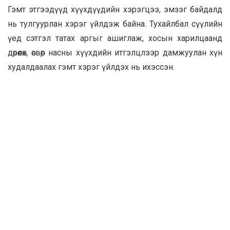
Гэмт этгээдүүд хүүхдүүдийн хэрэгцээ, эмзэг байдалд
нь тулгуурлан хэрэг үйлдэж байна. Тухайлбал сүүлийн
үед сэтгэл татах аргыг ашиглаж, хосын харилцаанд
дөрөөлөх, өсвөр насны хүүхдийн итгэлцлээр дамжуулан хүн
худалдаалах гэмт хэрэг үйлдэх нь ихэссэн.