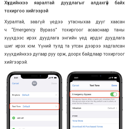
Хүүхдийнхээ яаралтай дуудлагыг алдахгүй байх
тохиргоо хийгээрэй
Хуралтай, завгүй үедээ утасныхаа дууг хаасан
ч “Emergency Bypass” тохиргоог асааснаар таны
хүүхдээс ирэх дуудлага энгийн үед ирдэг дуудлага
шиг ирэх юм. Үүний тулд та утсан дээрээ хадгалсан
хүүхдийнхээ дугаар руу орж, доорх байдлаар тохиргоог
хийгээрэй.