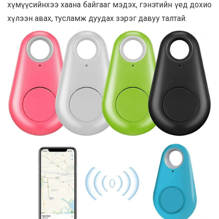
хүмүүсийнхээ хаана байгааг мэдэх, гэнэтийн үед дохио
хүлээн авах, тусламж дуудах зэрэг давуу талтай.