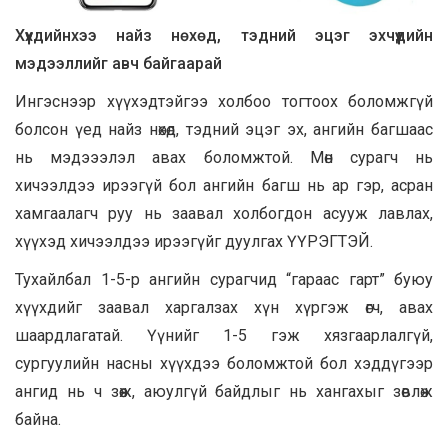
Хүүхдийнхээ найз нөхөд, тэдний эцэг эхчүүдийн
мэдээллийг авч байгаарай
Ингэснээр хүүхэдтэйгээ холбоо тогтоох боломжгүй
болсон үед найз нөхөд, тэдний эцэг эх, ангийн багшаас
нь мэдэээлэл авах боломжтой. Мөн сурагч нь
хичээлдээ ирээгүй бол ангийн багш нь ар гэр, асран
хамгаалагч руу нь заавал холбогдон асууж лавлах,
хүүхэд хичээлдээ ирээгүйг дуулгах ҮҮРЭГТЭЙ.
Тухайлбал 1-5-р ангийн сурагчид “гараас гарт” буюу
хүүхдийг заавал харгалзах хүн хүргэж өгч, авах
шаардлагатай. Үүнийг 1-5 гэж хязгаарлалгүй,
сургуулийн насны хүүхдээ боломжтой бол хэддүгээр
ангид нь ч зөөж, аюулгүй байдлыг нь хангахыг зөвлөж
байна.