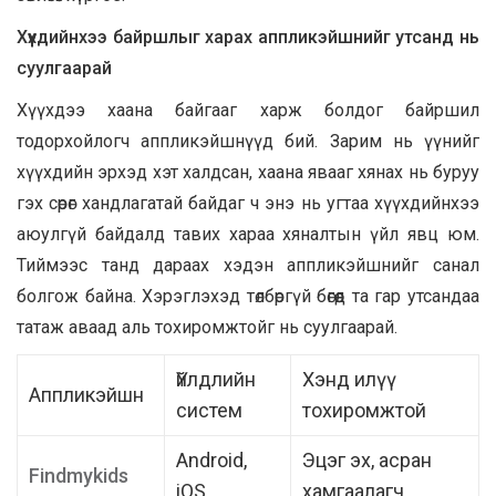
Хүүхдийнхээ байршлыг харах аппликэйшнийг утсанд нь
суулгаарай
Хүүхдээ хаана байгааг харж болдог байршил
тодорхойлогч аппликэйшнүүд бий. Зарим нь үүнийг
хүүхдийн эрхэд хэт халдсан, хаана явааг хянах нь буруу
гэх сөрөг хандлагатай байдаг ч энэ нь угтаа хүүхдийнхээ
аюулгүй байдалд тавих хараа хяналтын үйл явц юм.
Тиймээс танд дараах хэдэн аппликэйшнийг санал
болгож байна. Хэрэглэхэд төлбөргүй бөгөөд та гар утсандаа
татаж аваад аль тохиромжтойг нь суулгаарай.
Үйлдлийн
Хэнд илүү
Аппликэйшн
систем
тохиромжтой
Android,
Эцэг эх, асран
Findmykids
iOS
хамгаалагч