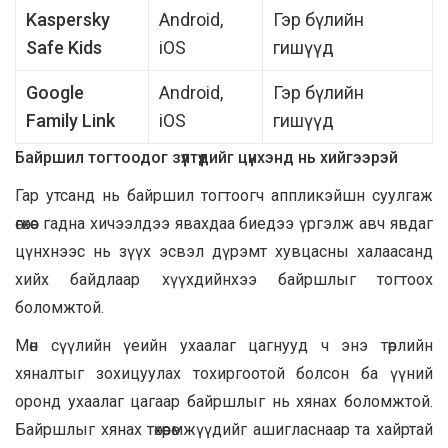
Kaspersky
Android,
Гэр бүлийн
Safe Kids
iOS
гишүүд
Google
Android,
Гэр бүлийн
Family Link
iOS
гишүүд
Байршил тогтоодог зүүлтүүдийг цүнхэнд нь хийгээрэй
Гар утсанд нь байршил тогтоогч аппликэйшн суулгаж
өгөхөөс гадна хичээлдээ явахдаа биедээ үргэлж авч явдаг
цүнхнээс нь зүүх эсвэл дүрэмт хувцасны халаасанд
хийх байдлаар хүүхдийнхээ байршлыг тогтоох
боломжтой.
Мөн сүүлийн үеийн ухаалаг цагнууд ч энэ төрлийн
хяналтыг зохицуулах тохиргоотой болсон ба үүний
оронд ухаалаг цагаар байршлыг нь хянах боломжтой.
Байршлыг хянах төхөөрөмжүүдийг ашигласнаар та хайртай