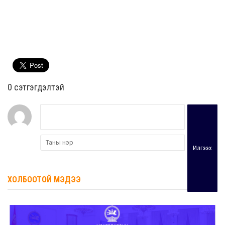
0 cэтгэгдэлтэй
Илгээх
ХОЛБООТОЙ МЭДЭЭ