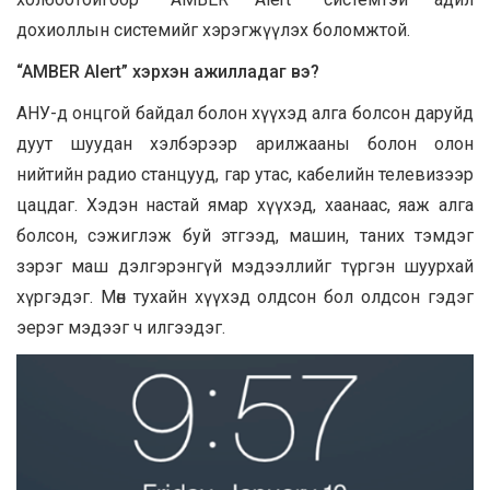
дохиоллын системийг хэрэгжүүлэх боломжтой.
“AMBER Alert” хэрхэн ажилладаг вэ?
АНУ-д онцгой байдал болон хүүхэд алга болсон даруйд
дуут шуудан хэлбэрээр арилжааны болон олон
нийтийн радио станцууд, гар утас, кабелийн телевизээр
цацдаг. Хэдэн настай ямар хүүхэд, хаанаас, яаж алга
болсон, сэжиглэж буй этгээд, машин, таних тэмдэг
зэрэг маш дэлгэрэнгүй мэдээллийг түргэн шуурхай
хүргэдэг. Мөн тухайн хүүхэд олдсон бол олдсон гэдэг
эерэг мэдээг ч илгээдэг.