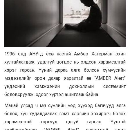
1996 онд АНУ-д есөн настай Амбер Хагерман охин
хулгайлагдаж, удалгүй цогцос нь олдсон харамсалтай
хэрэг гарсан. Үүний дараа алга болсон хүмүүсийн
мэдээллийг орон даяар яаралтай өгөх “AMBER Alert”
үндэсний хэмжээний дохиоллын системийг
боловсруулж, одоог хүртэл ашиглаж байна.
Манай улсад ч мөн сүүлийн үед хүүхэд багачууд алга
болох, хүн худалдаалах гэмт хэргийн хохирогч болох
харамсалтай хэргүүд цөөнгүй гарсан. Үүнтэй
холбоотойгоор “AMBER Alert” системтэй адил