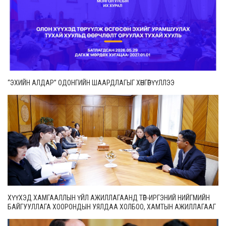
“ЭХИЙН АЛДАР” ОДОНГИЙН ШААРДЛАГЫГ ХӨНГӨРҮҮЛЛЭЭ
ХҮҮХЭД ХАМГААЛЛЫН ҮЙЛ АЖИЛЛАГААНД ТӨР-ИРГЭНИЙ НИЙГМИЙН
БАЙГУУЛЛАГА ХООРОНДЫН УЯЛДАА ХОЛБОО, ХАМТЫН АЖИЛЛАГААГ
ИДЭВХЖҮҮЛНЭ