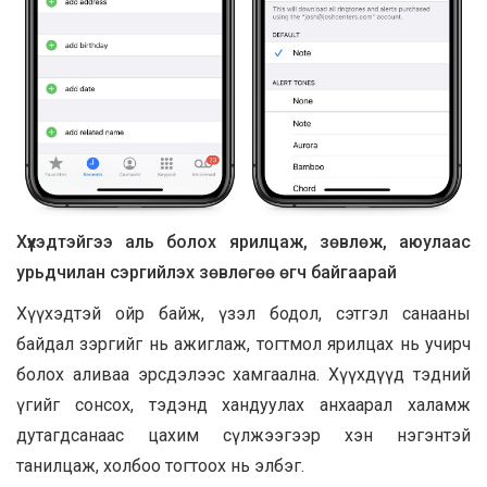
Хүүхэдтэйгээ аль болох ярилцаж, зөвлөж, аюулаас
урьдчилан сэргийлэх зөвлөгөө өгч байгаарай
Хүүхэдтэй ойр байж, үзэл бодол, сэтгэл санааны
байдал зэргийг нь ажиглаж, тогтмол ярилцах нь учирч
болох аливаа эрсдэлээс хамгаална. Хүүхдүүд тэдний
үгийг сонсох, тэдэнд хандуулах анхаарал халамж
дутагдсанаас цахим сүлжээгээр хэн нэгэнтэй
танилцаж, холбоо тогтоох нь элбэг.