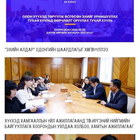
“ЭХИЙН АЛДАР” ОДОНГИЙН ШААРДЛАГЫГ ХӨНГӨРҮҮЛЛЭЭ
ХҮҮХЭД ХАМГААЛЛЫН ҮЙЛ АЖИЛЛАГААНД ТӨР-ИРГЭНИЙ НИЙГМИЙН
БАЙГУУЛЛАГА ХООРОНДЫН УЯЛДАА ХОЛБОО, ХАМТЫН АЖИЛЛАГААГ
ИДЭВХЖҮҮЛНЭ