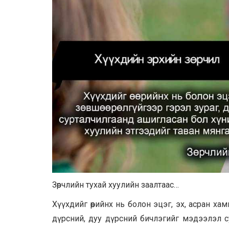
Зөрчлийн тухай хуулийн заалтаас…
Хүүхдийг өөрийнх нь болон эцэг, эх, асран хам
дүрсний, дуу дүрсний бичлэгийг мэдээлэл с