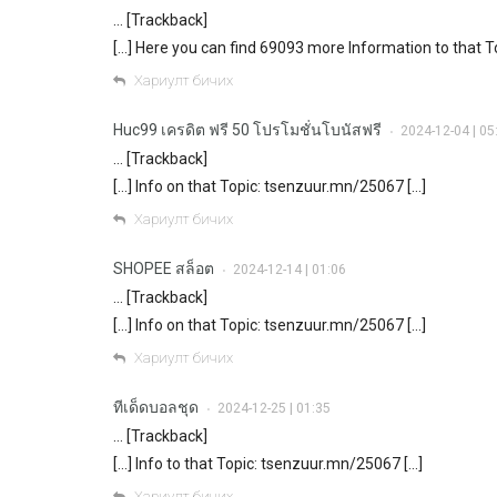
… [Trackback]
[…] Here you can find 69093 more Information to that 
Хариулт бичих
Huc99 เครดิต ฟรี 50 โปรโมชั่นโบนัสฟรี
2024-12-04 | 05
•
… [Trackback]
[…] Info on that Topic: tsenzuur.mn/25067 […]
Хариулт бичих
SHOPEE สล็อต
2024-12-14 | 01:06
•
… [Trackback]
[…] Info on that Topic: tsenzuur.mn/25067 […]
Хариулт бичих
ทีเด็ดบอลชุด
2024-12-25 | 01:35
•
… [Trackback]
[…] Info to that Topic: tsenzuur.mn/25067 […]
Хариулт бичих