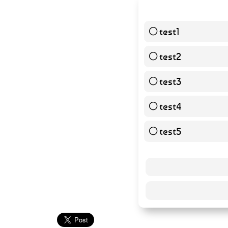
test1
test2
test3
test4
test5