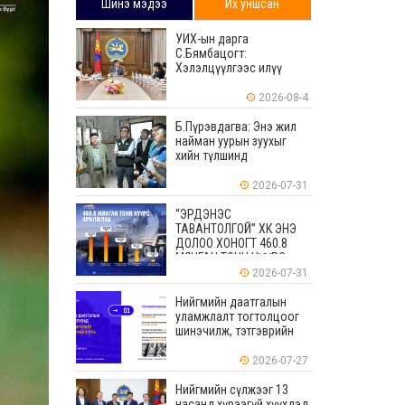
Шинэ мэдээ
Их уншсан
УИХ-ын дарга
С.Бямбацогт:
Хэлэлцүүлгээс илүү
хэрэгжилт, амлалтаас
илүү бодит үр дүн чухал
2026-08-4
Б.Пүрэвдагва: Энэ жил
найман уурын зуухыг
хийн түлшинд
шилжүүлэхээр ажиллаж
байна
2026-07-31
“ЭРДЭНЭС
ТАВАНТОЛГОЙ” ХК ЭНЭ
ДОЛОО ХОНОГТ 460.8
МЯНГАН ТОНН НҮҮРС
АРИЛЖЛАА
2026-07-31
Нийгмийн даатгалын
уламжлалт тогтолцоог
шинэчилж, тэтгэврийн
мөнгөн хуримтлалын
ашиглагдаагүй
2026-07-27
үлдэгдлийг өвлүүлэх
боломжтой боллоо
Нийгмийн сүлжээг 13
насанд хүрээгүй хүүхдэд