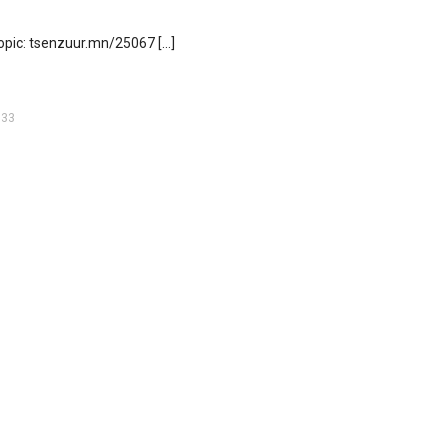
Topic: tsenzuur.mn/25067 […]
:33