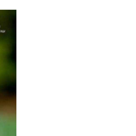
УИХ-ын дарга
С.Бямбацогт ОУВС-гийн
ажлын хэсгийн
төлөөлөгчдийг хүлээн
авч уулзлаа
2026-06-23