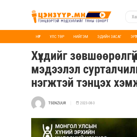
НҮҮР
УЛС ТӨР
НИЙГЭМ
ЭДИЙН ЗАСАГ
ЭРҮ
Хүүхдийг зөвшөөрөлгүй
мэдээлэл сурталчил
нэгжтэй тэнцэх хэм
TSENZUUR
2023-08-3