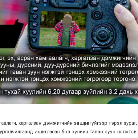
гаалагч, харгалзан дэмжигчийн зөвшөөрөлгүйгээр гэрэл зураг
урталчилгаанд ашигласан бол хүнийн таван зуун нэгжтэй