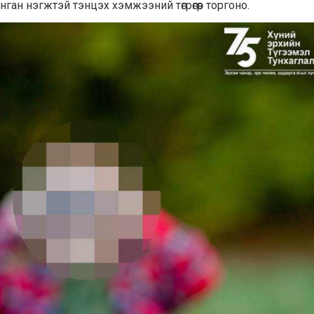
янган нэгжтэй тэнцэх хэмжээний төгрөгөөр торгоно.