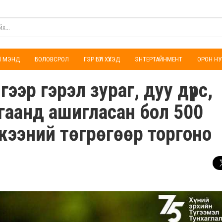
ҮЛ МЭНД
БОЛОВСРОЛ
ГЭР БҮЛ ХҮҮХЭД
ЭНТЕРТАЙНМЕНТ
ОРОН НУ
гээр гэрэл зураг, дуу дүрс,
гаанд ашигласан бол 500
жээний төгрөгөөр торгоно