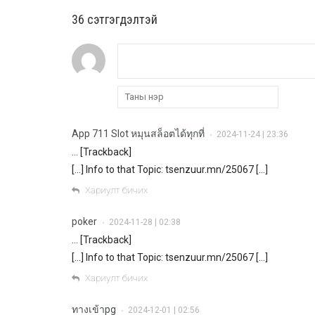
36 cэтгэгдэлтэй
App 711 Slot หมุนสล็อตได้ทุกที่
2024-11-24 | 23:36
•
… [Trackback]
[…] Info to that Topic: tsenzuur.mn/25067 […]
Хариулт бичих
poker
2024-11-28 | 02:38
•
… [Trackback]
[…] Info to that Topic: tsenzuur.mn/25067 […]
Хариулт бичих
ทางเข้าpg
2024-12-01 | 02:56
•