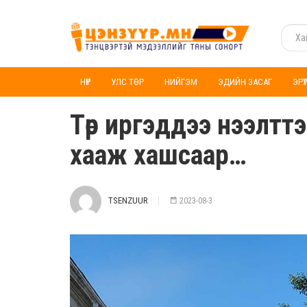
НҮҮР
УЛС ТӨР
НИЙГЭМ
ЭДИЙН ЗАСАГ
ЭРҮ
Төр иргэддээ нээлтт
хааж хашсаар…
TSENZUUR
2023-08-3