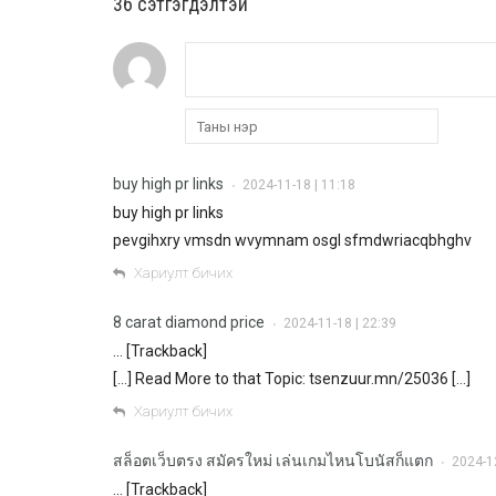
36 cэтгэгдэлтэй
buy high pr links
2024-11-18 | 11:18
•
buy high pr links
pevgihxry vmsdn wvymnam osgl sfmdwriacqbhghv
Хариулт бичих
8 carat diamond price
2024-11-18 | 22:39
•
… [Trackback]
[…] Read More to that Topic: tsenzuur.mn/25036 […]
Хариулт бичих
สล็อตเว็บตรง สมัครใหม่ เล่นเกมไหนโบนัสก็แตก
2024-12
•
… [Trackback]