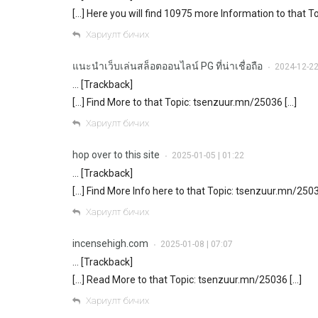
[…] Here you will find 10975 more Information to that 
Хариулт бичих
แนะนำเว็บเล่นสล็อตออนไลน์ PG ที่น่าเชื่อถือ
2024-12-22
•
… [Trackback]
[…] Find More to that Topic: tsenzuur.mn/25036 […]
Хариулт бичих
hop over to this site
2025-01-05 | 01:22
•
… [Trackback]
[…] Find More Info here to that Topic: tsenzuur.mn/2503
Хариулт бичих
incensehigh.com
2025-01-08 | 07:07
•
… [Trackback]
[…] Read More to that Topic: tsenzuur.mn/25036 […]
Хариулт бичих