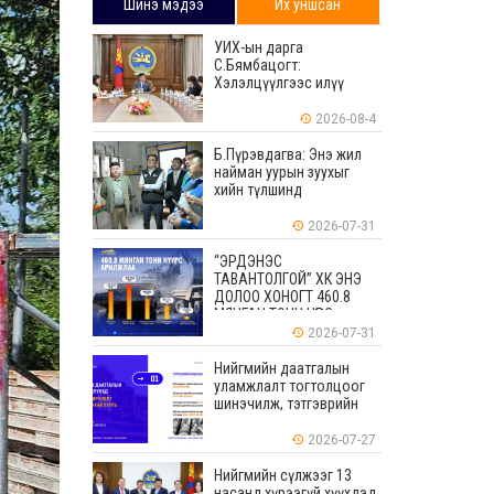
Шинэ мэдээ
Их уншсан
УИХ-ын дарга
С.Бямбацогт:
Хэлэлцүүлгээс илүү
хэрэгжилт, амлалтаас
илүү бодит үр дүн чухал
2026-08-4
Б.Пүрэвдагва: Энэ жил
найман уурын зуухыг
хийн түлшинд
шилжүүлэхээр ажиллаж
байна
2026-07-31
“ЭРДЭНЭС
ТАВАНТОЛГОЙ” ХК ЭНЭ
ДОЛОО ХОНОГТ 460.8
МЯНГАН ТОНН НҮҮРС
АРИЛЖЛАА
2026-07-31
Нийгмийн даатгалын
уламжлалт тогтолцоог
шинэчилж, тэтгэврийн
мөнгөн хуримтлалын
ашиглагдаагүй
2026-07-27
үлдэгдлийг өвлүүлэх
боломжтой боллоо
Нийгмийн сүлжээг 13
насанд хүрээгүй хүүхдэд