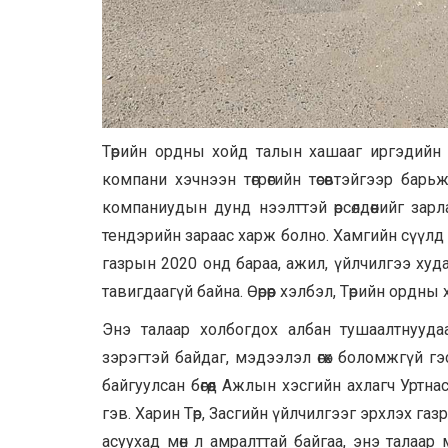
Төрийн ордны хойд талын хашааг иргэдийн
компани хэчнээн төгрөгийн төсөвтэйгээр бар
компаниудын дунд нээлттэй өрсөлдөөнийг зарл
тендэрийн зараас харж болно. Хамгийн сүүлд 2
газрын 2020 онд бараа, ажил, үйлчилгээ худал
тавигдаагүй байна. Өөрөөр хэлбэл, Төрийн ордны
Энэ талаар холбогдох албан тушаалтнууда
зэрэгтэй байдаг, мэдээлэл өгөх боломжгүй 
байгуулсан бөгөөд Ажлын хэсгийн ахлагч Уртнас
гэв. Харин Төр, Засгийн үйлчилгээг эрхлэх г
асуухад мөн л амралттай байгаа, энэ талаа