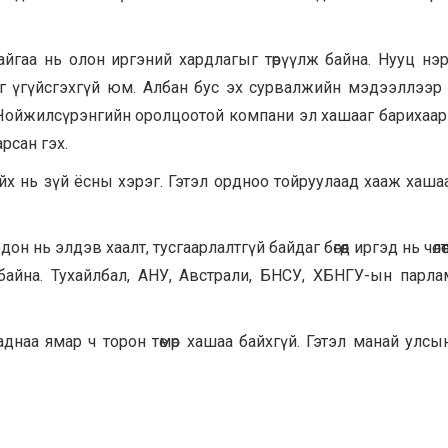
йгаа нь олон иргэний хардлагыг төрүүлж байна. Нууц нэ
айхыг үгүйсгэхгүй юм. Албан бус эх сурвалжийн мэдээллээр
Чойжилсүрэнгийн оролцоотой компани эл хашааг барихаар
арсан гэх.
йх нь зүй ёсны хэрэг. Гэтэл ордноо тойруулаад хааж хаша
он нь элдэв хаалт, тусгаарлалтгүй байдаг бөгөөд иргэд нь чөлө
айна. Тухайлбал, АНУ, Австрали, БНСУ, ХБНГУ-ын парл
аа ямар ч торон төмөр хашаа байхгүй. Гэтэл манай улсын