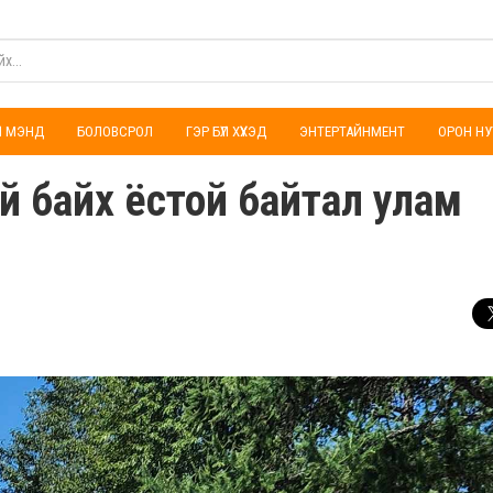
ҮЛ МЭНД
БОЛОВСРОЛ
ГЭР БҮЛ ХҮҮХЭД
ЭНТЕРТАЙНМЕНТ
ОРОН НУ
эй байх ёстой байтал улам