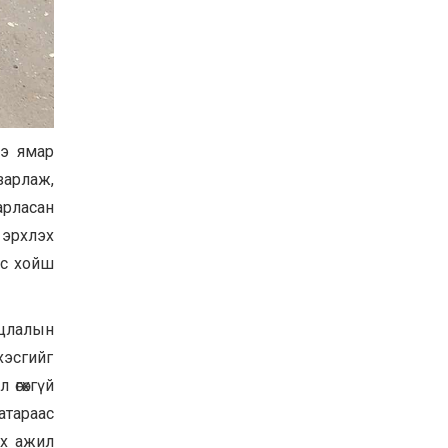
УИХ-ын дарга
С.Бямбацогт ОУВС-гийн
ажлын хэсгийн
төлөөлөгчдийг хүлээн
авч уулзлаа
2026-06-23
ээ ямар
зарлаж,
арласан
 эрхлэх
ос хойш
уцлалын
хэсгийг
 өгөхгүй
атараас
их ажил