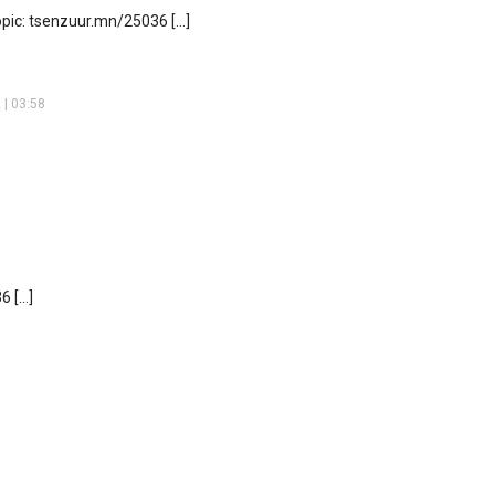
Topic: tsenzuur.mn/25036 […]
 | 03:58
6 […]