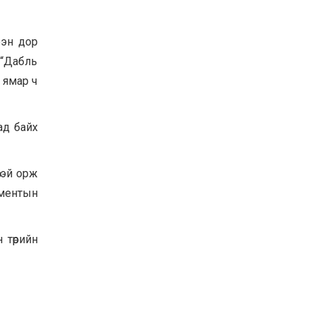
рэн дор
 “Дабль
 ямар ч
ад байх
өтэй орж
аментын
 төрийн