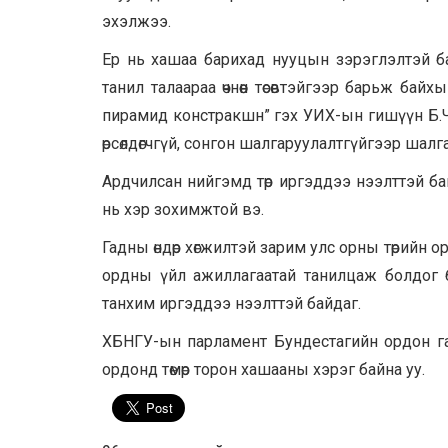
эхэлжээ.
Ер нь хашаа барихад нууцын зэрэглэлтэй ба
танил талаараа өчнөөн төсөвтэйгээр барьж б
пирамид констракшн” гэх УИХ-ын гишүүн Б.
өрсөлдөгчгүй, сонгон шалгаруулалтгүйгээр шалг
Ардчилсан нийгэмд төр иргэддээ нээлттэй ба
нь хэр зохимжтой вэ.
Гадны өндөр хөгжилтэй зарим улс орны төрийн орд
ордны үйл ажиллагаатай танилцаж болдог б
танхим иргэддээ нээлттэй байдаг.
ХБНГУ-ын парламент Бундестагийн ордон гадн
ордонд төмөр торон хашааны хэрэг байна уу.