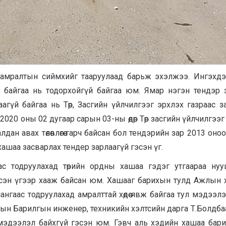
 амралтын сиймхийг тааруулаад барьж эхэлжээ. Ингэхд
ьж байгаа нь тодорхойгүй байгаа юм. Ямар нэгэн тендэр 
аагүй байгаа нь Төр, Засгийн үйлчилгээг эрхлэх газраас з
020 оны 02 дугаар сарын 03-ны өдөр Төр засгийн үйлчилгээг
дан авах төлөвлөгөө гарч байсан бол тендэрийн зар 2013 оно
 хашаа засварлах тендер зарлаагүй гэсэн үг.
ас тодруулахад төрийн ордны хашаа гэдэг утгаараа ну
гэсэн үгээр хааж байсан юм. Хашааг барихын тулд Ажлын 
ангаас тодруулахад амралттай хөдөө явж байгаа тул мэдээлэл
азрын Барилгын инженер, техникийн хэлтсийн дарга Т.Болдба
р мэдээлэл байхгүй гэсэн юм. Гэвч аль хэдийн хашаа бар