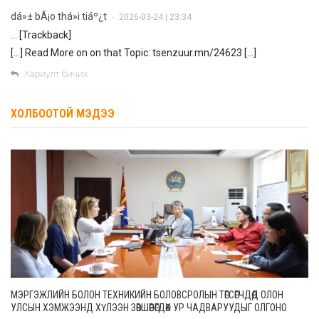
dá»± bÃ¡o thá»i tiáº¿t
2026-03-24 | 23:34
•
… [Trackback]
[…] Read More on on that Topic: tsenzuur.mn/24623 […]
Хариулт бичих
ХОЛБООТОЙ МЭДЭЭ
МЭРГЭЖЛИЙН БОЛОН ТЕХНИКИЙН БОЛОВСРОЛЫН ТӨГСӨГЧДӨД ОЛОН
УЛСЫН ХЭМЖЭЭНД ХҮЛЭЭН ЗӨВШӨӨРӨГДӨХ УР ЧАДВАРУУДЫГ ОЛГОНО