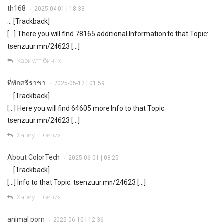
th168
2025-04-01 | 18:33
•
… [Trackback]
[…] There you will find 78165 additional Information to that Topic:
tsenzuur.mn/24623 […]
Хариулт бичих
ที่พักศรีราชา
2025-05-12 | 01:59
•
… [Trackback]
[…] Here you will find 64605 more Info to that Topic:
tsenzuur.mn/24623 […]
Хариулт бичих
About ColorTech
2025-06-01 | 08:25
•
… [Trackback]
[…] Info to that Topic: tsenzuur.mn/24623 […]
Хариулт бичих
animal porn
2025-06-10 | 12:36
•