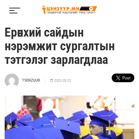
Ерөнхий сайдын
нэрэмжит сургалтын
тэтгэлэг зарлагдлаа
TSENZUUR
2023-03-23