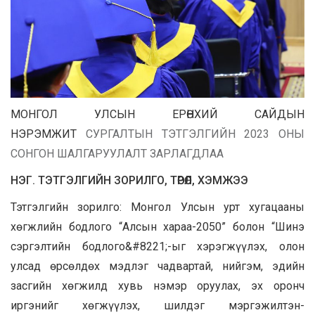
МОНГОЛ УЛСЫН ЕРӨНХИЙ САЙДЫН
НЭРЭМЖИТ
СУРГАЛТЫН ТЭТГЭЛГИЙН 2023 ОНЫ
СОНГОН ШАЛГАРУУЛАЛТ ЗАРЛАГДЛАА
НЭГ. ТЭТГЭЛГИЙН ЗОРИЛГО, ТӨРӨЛ, ХЭМЖЭЭ
Тэтгэлгийн зорилго: Монгол Улсын урт хугацааны
хөгжлийн бодлого “Алсын хараа-2050” болон “Шинэ
сэргэлтийн бодлого&#8221;-ыг хэрэгжүүлэх, олон
улсад өрсөлдөх мэдлэг чадвартай, нийгэм, эдийн
засгийн хөгжилд хувь нэмэр оруулах, эх оронч
иргэнийг хөгжүүлэх, шилдэг мэргэжилтэн-