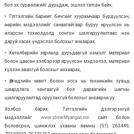
бол эх сурвалжийг дурьдаж, эшлэл татсан байх;
• Тэтгэлгийн баримт бичгийг хуурамчаар бүрдүүлсэн,
өөрийн мэдээллийг санаатайгаар буруу ирүүлсэн нь
илэрсэн тохиолдолд сонгон шалгаруулалтаас нэн
даруй хасах үндэслэл болохыг анхаарах;
• Хөтөлбөрийн зарлалд дурьдаагүй нэмэлт материал
болон цаасан хэлбэрээр ирүүлсэн мэдээлэл, материал
хүлээн авахгүй болохыг анхаарах;
• Өргөдлийн маягт болон эссэ нь техникийн хувьд
шаардлага хангаагүй бол дараагийн шатны
шалгаруулалтад оруулахгүй болохыг анхаарна уу.
Холбоо барих: Тэтгэлгийн дэлгэрэнгүй
мэдээллийг
www.shineMyangan.mn
сайт болон
Боловсрол, шинжлэх ухааны яамны (51) 263449;