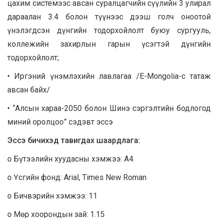
цахим системээс авсан суралцагчийн сүүлийн 3 улирал
дараалан 3.4 болон түүнээс дээш голч оноотой
үнэлэгдсэн дүнгийн тодорхойлолт буюу сургууль,
коллежийн захирлын гарын үсэгтэй дүнгийн
тодорхойлолт;
• Иргэний үнэмлэхийн лавлагаа /E-Mongolia-с татаж
авсан байх/
• “Алсын хараа-2050 болон Шинэ сэргэлтийн бодлогод
миний оролцоо” сэдэвт эссэ
Эссэ бичихэд тавигдах шаардлага:
o Бүтээлийн хуудасны хэмжээ: А4
o Үсгийн фонд: Arial, Times New Roman
o Бичвэрийн хэмжээ: 11
o Мөр хоорондын зай: 1.15