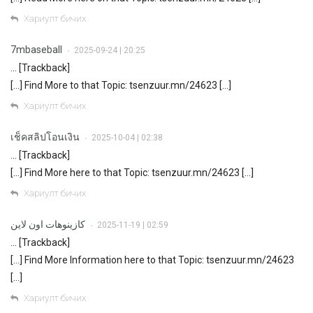
Хариулт бичих
7mbaseball
2025-09-24 | 20:25
•
… [Trackback]
[…] Find More to that Topic: tsenzuur.mn/24623 […]
Хариулт бичих
เช็คสลิปโอนเงิน
2025-10-04 | 02:38
•
… [Trackback]
[…] Find More here to that Topic: tsenzuur.mn/24623 […]
Хариулт бичих
كازينوهات اون لاين
2025-11-19 | 02:59
•
… [Trackback]
[…] Find More Information here to that Topic: tsenzuur.mn/24623
[…]
Хариулт бичих