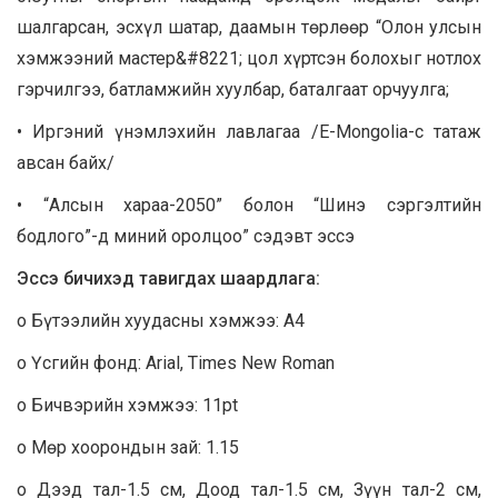
шалгарсан, эсхүл шатар, даамын төрлөөр “Олон улсын
хэмжээний мастер&#8221; цол хүртсэн болохыг нотлох
гэрчилгээ, батламжийн хуулбар, баталгаат орчуулга;
• Иргэний үнэмлэхийн лавлагаа /E-Mongolia-с татаж
авсан байх/
• “Алсын хараа-2050” болон “Шинэ сэргэлтийн
бодлого”-д миний оролцоо” сэдэвт эссэ
Эссэ бичихэд тавигдах шаардлага:
o Бүтээлийн хуудасны хэмжээ: А4
o Үсгийн фонд: Arial, Times New Roman
o Бичвэрийн хэмжээ: 11pt
o Мөр хоорондын зай: 1.15
o Дээд тал-1.5 см, Доод тал-1.5 см, Зүүн тал-2 см,