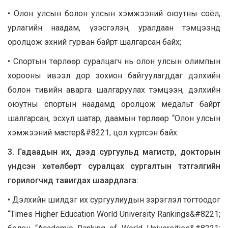
• Олон улсын болон улсын хэмжээний оюутны соёл,
урлагийн наадам, үзэсгэлэн, уралдаан тэмцээнд
оролцож эхний гурван байрт шалгарсан байх;
• Спортын төрлөөр суралцагч нь олон улсын олимпын
хорооны ивээл дор зохион байгуулагддаг дэлхийн
болон тивийн аварга шалгаруулах тэмцээн, дэлхийн
оюутны спортын наадамд оролцож медальт байрт
шалгарсан, эсхүл шатар, даамын төрлөөр “Олон улсын
хэмжээний мастер&#8221; цол хүртсэн байх.
3. Гадаадын их, дээд сургуульд магистр, докторын
үндсэн хөтөлбөрт суралцах сургалтын тэтгэлгийн
горилогчид тавигдах шаардлага:
• Дэлхийн шилдэг их сургуулиудын зэрэглэл тогтоодог
“Times Higher Education World University Rankings&#8221;