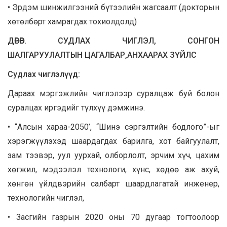
• Эрдэм шинжилгээний бүтээлийн жагсаалт (докторын
хөтөлбөрт хамрагдах тохиолдолд)
ДӨРӨВ. СУДЛАХ ЧИГЛЭЛ, СОНГОН
ШАЛГАРУУЛАЛТЫН ЦАГАЛБАР,АНХААРАХ ЗҮЙЛС
Судлах чиглэлүүд:
Дараах мэргэжлийн чиглэлээр суралцаж буй болон
суралцах иргэдийг түлхүү дэмжинэ.
• “Алсын хараа-2050’, “Шинэ сэргэлтийн бодлого”-ыг
хэрэгжүүлэхэд шаардагдах барилга, хот байгуулалт,
зам тээвэр, уул уурхай, олборлолт, эрчим хүч, цахим
хөгжил, мэдээлэл технологи, хүнс, хөдөө аж ахуй,
хөнгөн үйлдвэрийн салбарт шаардлагатай инженер,
технологийн чиглэл,
• Засгийн газрын 2020 оны 70 дугаар тогтоолоор