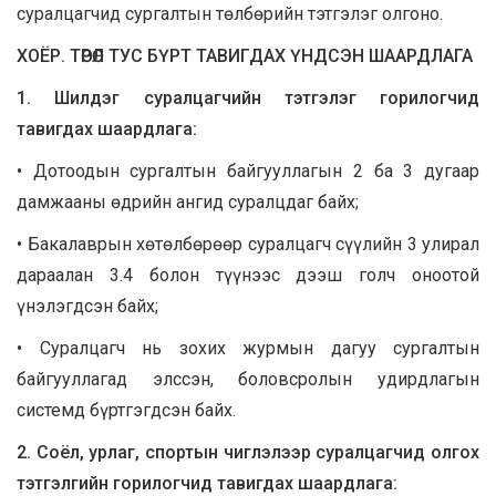
суралцагчид сургалтын төлбөрийн тэтгэлэг олгоно.
ХОЁР. ТӨРӨЛ ТУС БҮРТ ТАВИГДАХ ҮНДСЭН ШААРДЛАГА
1. Шилдэг суралцагчийн тэтгэлэг горилогчид
тавигдах шаардлага:
• Дотоодын сургалтын байгууллагын 2 ба 3 дугаар
дамжааны өдрийн ангид суралцдаг байх;
• Бакалаврын хөтөлбөрөөр суралцагч сүүлийн 3 улирал
дараалан 3.4 болон түүнээс дээш голч оноотой
үнэлэгдсэн байх;
• Суралцагч нь зохих журмын дагуу сургалтын
байгууллагад элссэн, боловсролын удирдлагын
системд бүртгэгдсэн байх.
2. Соёл, урлаг, спортын чиглэлээр суралцагчид олгох
тэтгэлгийн горилогчид тавигдах шаардлага: