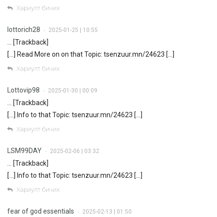
Хариулт бичих
lottorich28
2025-01-25 | 10:55
•
… [Trackback]
[…] Read More on on that Topic: tsenzuur.mn/24623 […]
Хариулт бичих
Lottovip98
2025-01-30 | 00:09
•
… [Trackback]
[…] Info to that Topic: tsenzuur.mn/24623 […]
Хариулт бичих
LSM99DAY
2025-02-06 | 03:32
•
… [Trackback]
[…] Info to that Topic: tsenzuur.mn/24623 […]
Хариулт бичих
fear of god essentials
2025-02-13 | 01:50
•