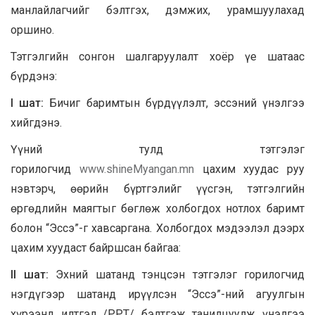
манлайлагчийг бэлтгэх, дэмжих, урамшуулахад
оршино.
Тэтгэлгийн сонгон шалгаруулалт хоёр үе шатаас
бүрдэнэ:
I шат:
Бичиг баримтын бүрдүүлэлт, эссэний үнэлгээ
хийгдэнэ.
Үүний тулд тэтгэлэг
горилогчид
www.shineMyangan.mn
цахим хуудас руу
нэвтэрч, өөрийн бүртгэлийг үүсгэн, тэтгэлгийн
өргөдлийн маягтыг бөглөж холбогдох нотлох баримт
болон “Эссэ”-г хавсаргана. Холбогдох мэдээлэл дээрх
цахим хуудаст байршсан байгаа:
II шат:
Эхний шатанд тэнцсэн тэтгэлэг горилогчид
нэгдүгээр шатанд ирүүлсэн “Эссэ”-ний агуулгын
хүрээнд илтгэл /PPT/ бэлтгэж танилцуулж үнэлгээ