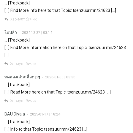
… [Trackback]
[…] Find More Info here to that Topic: tsenzuur.mn/24623 […]
Хариулт бичих
ใบปลิว
2024-12-27 | 03:14
•
… [Trackback]
[…] Find More Information here on that Topic: tsenzuur.mn/24623
[…]
Хариулт бичих
ทดลองเล่นสล็อต pg
2025-01-08 | 03:35
•
… [Trackback]
[…] Read More here on that Topic: tsenzuur.mn/24623 […]
Хариулт бичих
BAU Diyala
2025-01-17 | 18:24
•
… [Trackback]
[…] Info to that Topic: tsenzuur.mn/24623 […]