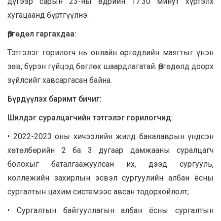
дүгээр сарын 23-ны өдрийн 17:30 минут хүртэлх
хугацаанд бүртгүүлнэ.
Өргөдөл гаргахдаа:
Тэтгэлэг горилогч нь онлайн өргөдлийн маягтыг үнэн
зөв, бүрэн гүйцэд бөглөх шаардлагатай. Өргөдөлд доорх
зүйлсийг хавсаргасан байна.
Бүрдүүлэх баримт бичиг:
Шилдэг суралцагчийн тэтгэлэг горилогчид:
• 2022-2023 оны хичээлийн жилд бакалаврын үндсэн
хөтөлбөрийн 2 ба 3 дугаар дамжааны суралцагч
болохыг баталгаажуулсан их, дээд сургууль,
коллежийн захирлын эсвэл сургуулийн албан ёсны
сургалтын цахим системээс авсан тодорхойлолт;
• Сургалтын байгууллагын албан ёсны сургалтын