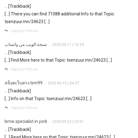
… [Trackback]
[…] There you can find 71088 additional Info to that Topic:
tsenzuur.mn/24623 […]
Хариулт бичих
نسخة الويب من واتساب
2025-06-11 | 10:34
•
… [Trackback]
[…] Find More here to that Topic: tsenzuur.mn/24623 […]
Хариулт бичих
สล็อตเว็บตรง lsm99
2025-06-15 | 04:37
•
… [Trackback]
[…] Info on that Topic: tsenzuur.mn/24623 […]
Хариулт бичих
bmw specialist in york
2025-09-23 | 23:01
•
… [Trackback]
[…] Read More here on that Topic: tsenzuur.mn/24623 […]