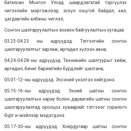
баталсан Монгол Улсад шаардлагатай тэргүүлэх
чиглэлийн мэргэжлээр, эсхүл онцгой байдал, хил,
цагдаагийн албаны чиглэл,
Сонгон шалгаруулалтын зохион байгуулалтын хугацаа:
03.23-04.23 ны өдрүүдэд: Тэтгэлгийн сонгон
шалгаруулалтыг зарлаж, өргөдөл хүлээн авна;
04.24-04.28-ны өдрүүдэд: Техникийн шалгуурыг хийж,
өргөдөл, бичиг баримтийн бүрдлийг шалгана;
05.01-12-ны өдрүүдэд: Эссэний үнэлгээ хийгдэнэ.
05.15-16-ны өдрүүдэд: Эхний шатны сонгон
шалгаруулалтын хариу болон дараагийн шатны сонгон
шалгаруулалтад оролцох хуваарийг тэтгэлэг горилогч
бүрт и-мэйлээр мэдэгдэнэ.
05.17-30-ны өдрүүдэд: Хоёрдугаар шатны сонгон