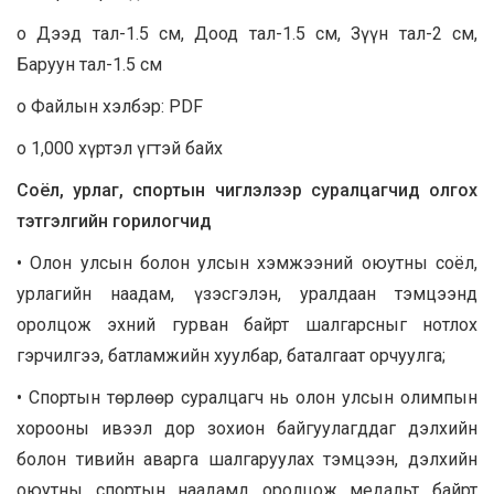
o Дээд тал-1.5 см, Доод тал-1.5 см, Зүүн тал-2 см,
Баруун тал-1.5 см
o Файлын хэлбэр: PDF
o 1,000 хүртэл үгтэй байх
Соёл, урлаг, спортын чиглэлээр суралцагчид олгох
тэтгэлгийн горилогчид
• Олон улсын болон улсын хэмжээний оюутны соёл,
урлагийн наадам, үзэсгэлэн, уралдаан тэмцээнд
оролцож эхний гурван байрт шалгарсныг нотлох
гэрчилгээ, батламжийн хуулбар, баталгаат орчуулга;
• Спортын төрлөөр суралцагч нь олон улсын олимпын
хорооны ивээл дор зохион байгуулагддаг дэлхийн
болон тивийн аварга шалгаруулах тэмцээн, дэлхийн
оюутны спортын наадамд оролцож медальт байрт