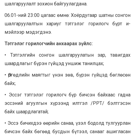
шалгаруулалт зохион байгуулагдана.
06.01-ний 23:00 цагаас өмнө: Хоёрдугаар шатны сонгон
шалгаруулалтын хариуг тэтгэлэг горилогч бүрт и-
мэйлээр мэдэгдэнэ.
Тэтгэлэг горилогчийн анхаарах зүйлс:
• Тэтгэлгийн сонгон шалгаруулатын зар, тавигдах
шаардлагыг бүрэн гүйцэд уншиж танилцах;
• Өргөдлийн маягтыг үнэн зөв, бүрэн гүйцэд бөглөсөн
байх;
• Эссэг тэтгэлэг горилогч бүр бичсэн байхаас гадна
эссэний агуулгын хүрээнд илтгэл /PPT/ бэлтгэсэн
байх шаардлагатай;
• Эссэ бичихдээ өөрийн санаа, үзэл бодолд тулгуурлан
бичсэн байх бөгөөд бусдын бүтээл, санааг ашигласан