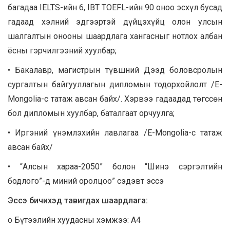
багадаа IELTS-ийн 6, IBT TOEFL-ийн 90 оноо эсхүл бусад
гадаад хэлний эдгээртэй дүйцэхүйц олон улсын
шалгалтын онооны шаардлага хангасныг нотлох албан
ёсны гэрчилгээний хуулбар;
• Бакалавр, магистрын түвшний Дээд боловсролын
сургалтын байгууллагын дипломын тодорхойлолт /E-
Mongolia-с татаж авсан байх/. Хэрвээ гадаадад төгссөн
бол дипломын хуулбар, баталгаат орчуулга;
• Иргэний үнэмлэхийн лавлагаа /E-Mongolia-с татаж
авсан байх/
• “Алсын хараа-2050” болон “Шинэ сэргэлтийн
бодлого”-д миний оролцоо” сэдэвт эссэ
Эссэ бичихэд тавигдах шаардлага:
o Бүтээлийн хуудасны хэмжээ: А4