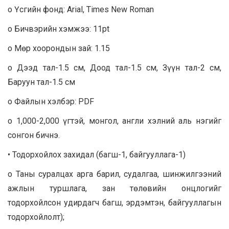
o Үсгийн фонд: Arial, Times New Roman
o Бичвэрийн хэмжээ: 11pt
o Мөр хоорондын зай: 1.15
o Дээд тал-1.5 см, Доод тал-1.5 см, Зүүн тал-2 см,
Баруун тал-1.5 см
o Файлын хэлбэр: PDF
o 1,000-2,000 үгтэй, монгол, англи хэлний аль нэгийг
сонгон бичнэ.
• Тодорхойлох захидал (багш-1, байгууллага-1)
o Таны суралцах арга барил, судалгаа, шинжилгээний
ажлын туршлага, зан төлөвийн онцлогийг
тодорхойлсон удирдагч багш, эрдэмтэн, байгууллагын
тодорхойлолт);