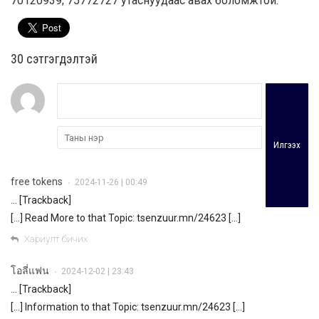
70120939; 75772727 утаснуудаас авах боломжтой.
30 cэтгэгдэлтэй
Илгээх
free tokens
2024-11-26 | 00:49
•
… [Trackback]
[…] Read More to that Topic: tsenzuur.mn/24623 […]
Хариулт бичих
โอลี่แฟน
2024-12-02 | 23:43
•
… [Trackback]
[…] Information to that Topic: tsenzuur.mn/24623 […]