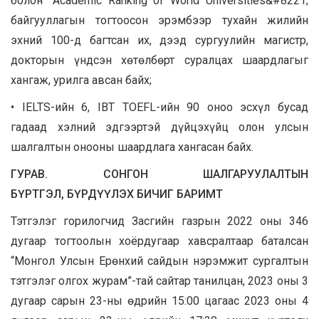
болон “Academic Ranking of World Universities&#8221;
байгууллагын тогтоосон эрэмбээр тухайн жилийн
эхний 100-д багтсан их, дээд сургуулийн магистр,
докторын үндсэн хөтөлбөрт суралцах шаардлагыг
хангаж, урилга авсан байх;
• IELTS-ийн 6, IBT TOEFL-ийн 90 оноо эсхүл бусад
гадаад хэлний эдгээртэй дүйцэхүйц олон улсын
шалгалтын онооны шаардлага хангасан байх.
ГУРАВ. СОНГОН ШАЛГАРУУЛАЛТЫН
БҮРТГЭЛ, БҮРДҮҮЛЭХ БИЧИГ БАРИМТ
Тэтгэлэг горилогчид Засгийн газрын 2022 оны 346
дугаар тогтоолын хоёрдугаар хавсралтаар баталсан
“Монгол Улсын Ерөнхий сайдын нэрэмжит сургалтын
тэтгэлэг олгох журам”-тай сайтар танилцан, 2023 оны 3
дугаар сарын 23-ны өдрийн 15:00 цагаас 2023 оны 4