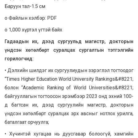
Баруун тал-1.5 см
o Файлын хэлбэр: PDF
o 1,000 хүртэл үгтэй байх
Гадаадын их, дээд сургуульд магистр, докторын
үндсэн хөтөлбөрт суралцах сургалтын тэтгэлгийн
горилогчид:
• Дэлхийн шилдэг их сургуулиудын зэрэглэл тогтоодог
“Times Higher Education World University Rankings&#8221;
болон “Academic Ranking of World Universities&#8221;
байгууллагын тогтоосон эрэмбээр 2023 онд эхний 100-
д багтсан их, дээд сургуулийн магистр, докторын
үндсэн хөтөлбөрт суралцах эрх авсныг нотлох урилга,
баталгаат орчуулга;
• Хүчинтэй хугацаа нь дуусгавар болоогүй, хамгийн