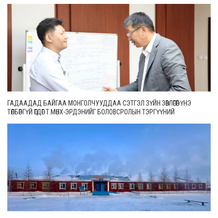
ГАДААДАД БАЙГАА МОНГОЛЧУУДДАА СЭТГЭЛ ЗҮЙН ЗӨВЛӨГӨӨГ ҮНЭ
ТӨЛБӨРГҮЙ ӨГДӨГ Т.МӨНХ-ЭРДЭНИЙГ БОЛОВСРОЛЫН ТЭРГҮҮНИЙ
АЖИЛТНААР ШАГНАЛАА