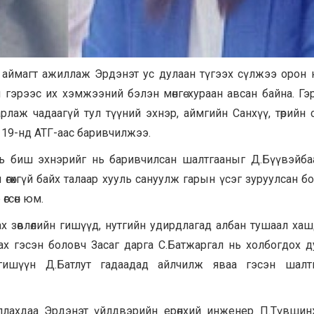
он аймагт ажиллаж Эрдэнэт ус дулаан түгээх сүлжээ орон 
гэрээс их хэмжээний бэлэн мөнгө хураан авсан байна. Гэ
арлаж чадаагүй тул түүний эхнэр, аймгийн Санхүү, төрийн 
н 19-нд АТГ-аас баривчилжээ.
г нь биш эхнэрийг нь баривчилсан шалтгааныг Д.Бүүвэйба
өгөхгүй байх талаар хууль сануулж гарын үсэг зуруулсан б
өгсөн юм.
зөвлөлийн гишүүд, нутгийн удирдлагад албан тушаал хаш
ах гэсэн боловч Засаг дарга С.Батжаргал нь холбогдох д
 гишүүн Д.Батлут гадаадад айлчилж яваа гэсэн шалтг
ллахдаа Эрдэнэт үйлдвэрийн ерөнхий инженер П.Түвшин