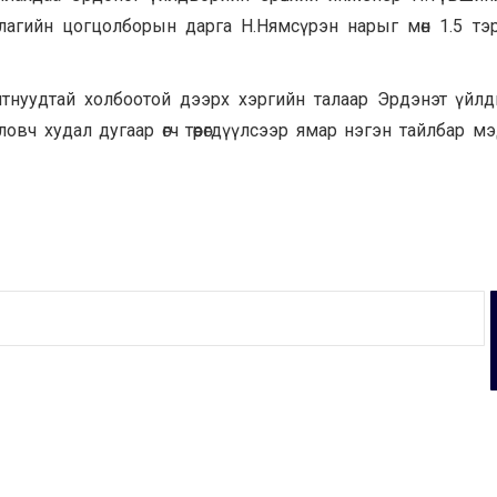
лагийн цогцолборын дарга Н.Нямсүрэн нарыг мөн 1.5 т
тнуудтай холбоотой дээрх хэргийн талаар Эрдэнэт үйл
ловч худал дугаар өгч төөрөгдүүлсээр ямар нэгэн тайлбар м