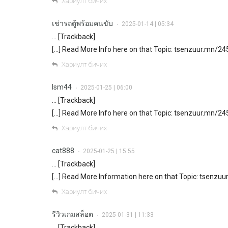
Хариулт бичих
เช่ารถตู้พร้อมคนขับ
2025-01-14 | 05:34
•
… [Trackback]
[…] Read More Info here on that Topic: tsenzuur.mn/24
Хариулт бичих
lsm44
2025-01-25 | 06:00
•
… [Trackback]
[…] Read More Info here on that Topic: tsenzuur.mn/24
Хариулт бичих
cat888
2025-01-25 | 15:55
•
… [Trackback]
[…] Read More Information here on that Topic: tsenzuu
Хариулт бичих
รีวิวเกมสล็อต
2025-01-31 | 11:33
•
… [Trackback]