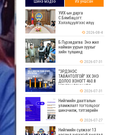
Шинэ мэдээ
Их уншсан
УИХ-ын дарга
С.Бямбацогт:
Хэлэлцүүлгээс илүү
хэрэгжилт, амлалтаас
илүү бодит үр дүн чухал
2026-08-4
Б.Пүрэвдагва: Энэ жил
найман уурын зуухыг
хийн түлшинд
шилжүүлэхээр ажиллаж
байна
2026-07-31
“ЭРДЭНЭС
ТАВАНТОЛГОЙ” ХК ЭНЭ
ДОЛОО ХОНОГТ 460.8
МЯНГАН ТОНН НҮҮРС
АРИЛЖЛАА
2026-07-31
Нийгмийн даатгалын
уламжлалт тогтолцоог
шинэчилж, тэтгэврийн
мөнгөн хуримтлалын
ашиглагдаагүй
2026-07-27
үлдэгдлийг өвлүүлэх
боломжтой боллоо
Нийгмийн сүлжээг 13
насанд хүрээгүй хүүхдэд