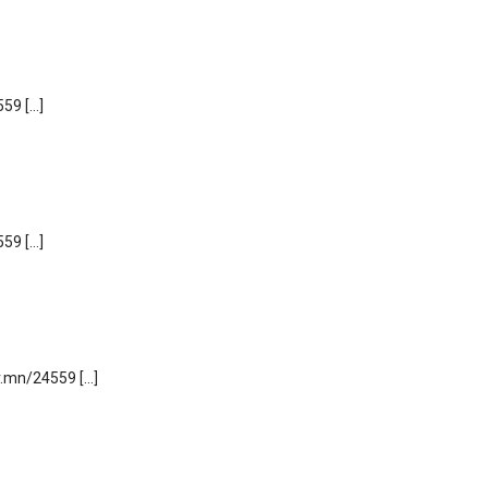
559 […]
559 […]
r.mn/24559 […]