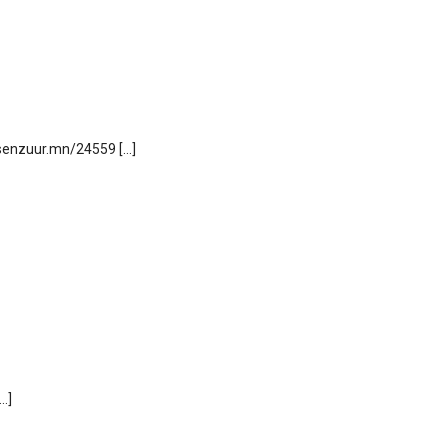
 tsenzuur.mn/24559 […]
…]