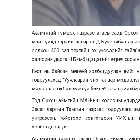
Авлигатай тэмцэх газраас өнгөрсөн сард Орх
өмчит үйлдвэрийн захирал Д.Бүүвэйбаатарын 
олдсон 400 сая төгрөгийн эх үүсвэрийг тайлб
хэлтсийн дарга Н.Бямбацэцэгийг өнгөрөгч сары
Гэрт нь байсан мөнгөтэй холбогдуулан өөрий
тодруулахад “Уучлаарай энэ талаар мэдээлэл 
мэдээлэл өгөх боломжгүй байна* гэсэн тайлбар 
Тэд Орхон аймгийн МАН-ын хорооны удирдах 
Засаг даргын Тамгын газраас тодруулага ав
унтраасан, тойргоос сонгогдсон УИХ-ын
холбогдсонгүй.
Авлигатай тэмцэх газар Орхон аймагт ажи