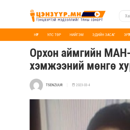
НҮҮР
УЛС ТӨР
НИЙГЭМ
ЭДИЙН ЗАСАГ
ЭРҮ
Орхон аймгийн МАН-ы
хэмжээний мөнгө ху
TSENZUUR
2023-03-4