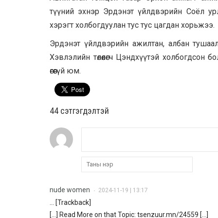
түүний эхнэр Эрдэнэт үйлдвэрийн Соёл ур
хэрэгт холбогдуулан тус тус цагдан хорьжээ.
Эрдэнэт үйлдвэрийн ажилтан, албан тушаал
Хэвлэлийн төлөөлөгч Цэндхүүтэй холбогдсон бо
өгөөгүй юм.
44 cэтгэгдэлтэй
nude women
2024-11-19 | 13:17
•
… [Trackback]
[…] Read More on that Topic: tsenzuur.mn/24559 […]