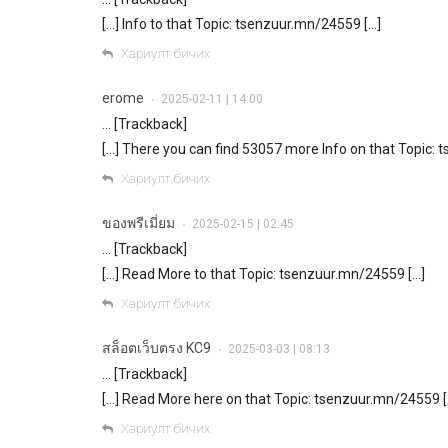
[…] Info to that Topic: tsenzuur.mn/24559 […]
Хариулт бичих
erome
2025-02-11 | 14:00
•
… [Trackback]
[…] There you can find 53057 more Info on that Topic:
Хариулт бичих
ของพรีเมี่ยม
2025-02-15 | 02:45
•
… [Trackback]
[…] Read More to that Topic: tsenzuur.mn/24559 […]
Хариулт бичих
สล็อตเว็บตรง KC9
2025-03-03 | 08:13
•
… [Trackback]
[…] Read More here on that Topic: tsenzuur.mn/24559 [
Хариулт бичих