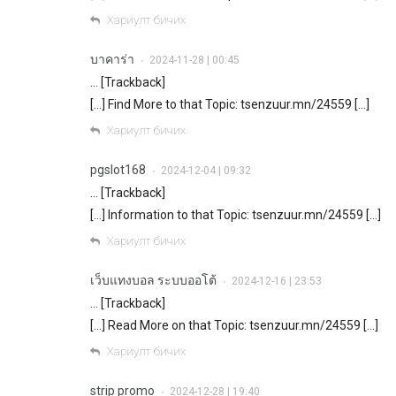
Хариулт бичих
บาคาร่า
2024-11-28 | 00:45
•
… [Trackback]
[…] Find More to that Topic: tsenzuur.mn/24559 […]
Хариулт бичих
pgslot168
2024-12-04 | 09:32
•
… [Trackback]
[…] Information to that Topic: tsenzuur.mn/24559 […]
Хариулт бичих
เว็บแทงบอล ระบบออโต้
2024-12-16 | 23:53
•
… [Trackback]
[…] Read More on that Topic: tsenzuur.mn/24559 […]
Хариулт бичих
strip promo
2024-12-28 | 19:40
•