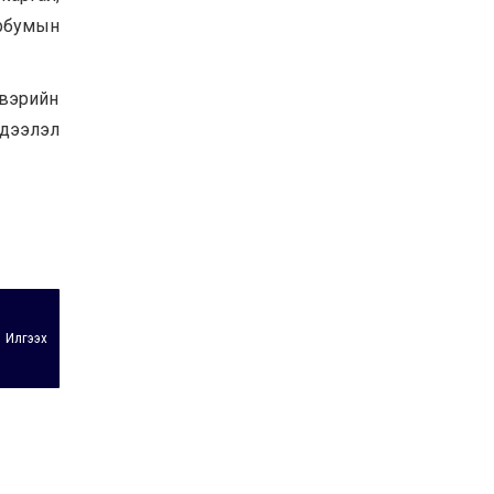
УИХ-ын дарга
эрбумын
С.Бямбацогт ОУВС-гийн
ажлын хэсгийн
төлөөлөгчдийг хүлээн
авч уулзлаа
2026-06-23
двэрийн
эдээлэл
Илгээх