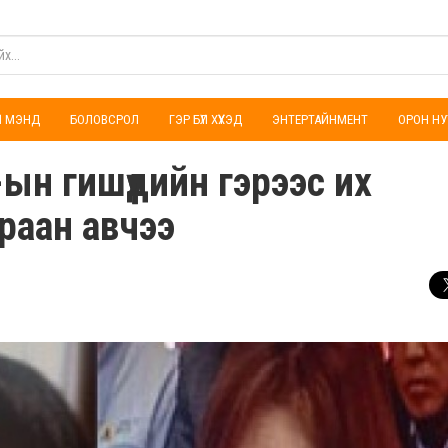
ҮЛ МЭНД
БОЛОВСРОЛ
ГЭР БҮЛ ХҮҮХЭД
ЭНТЕРТАЙНМЕНТ
ОРОН НУ
н гишүүдийн гэрээс их
раан авчээ