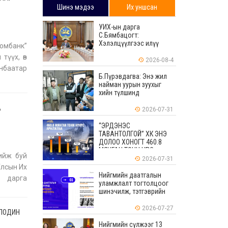
Шинэ мэдээ
Их уншсан
УИХ-ын дарга
С.Бямбацогт:
Хэлэлцүүлгээс илүү
ромбанк”
хэрэгжилт, амлалтаас
түүх, өв
илүү бодит үр дүн чухал
2026-08-4
анбаатар
Б.Пүрэвдагва: Энэ жил
найман уурын зуухыг
хийн түлшинд
шилжүүлэхээр ажиллаж
А
байна
2026-07-31
“ЭРДЭНЭС
ТАВАНТОЛГОЙ” ХК ЭНЭ
ДОЛОО ХОНОГТ 460.8
МЯНГАН ТОНН НҮҮРС
ийж буй
АРИЛЖЛАА
2026-07-31
Улсын Их
Нийгмийн даатгалын
 дарга
уламжлалт тогтолцоог
нд Улсын
шинэчилж, тэтгэврийн
мөнгөн хуримтлалын
ашиглагдаагүй
2026-07-27
ОЛОДИН
үлдэгдлийг өвлүүлэх
боломжтой боллоо
Нийгмийн сүлжээг 13