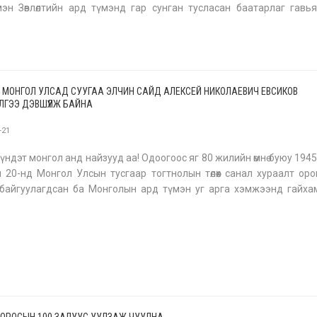
эн Зөвлөлтийн ард түмэнд гар сунган тусласан баатарлаг гавь
таниулах, тэр дундаа Монголын Ховд аймгаас Оросын Алтайн хязг
 МОНГОЛ УЛСАД СУУГАА ЭЛЧИН САЙД АЛЕКСЕЙ НИКОЛАЕВИЧ ЕВСИКОВ
ГЭЭ ДЭВШҮҮЛЖ БАЙНА
-21
үндэт монгол анд найзууд аа! Одоогоос яг 80 жилийн өмнө буюу 1945
 20-нд Монгол Улсын тусгаар тогтнолын төлөөх санал хураалт ор
 байгуулагдсан ба Монголын ард түмэн уг арга хэмжээнд гайха
й буюу 98.47 хувийн ирцтэйгээр оролцсон билээ. Санал өгс
 ОРОСЫН 100 ЗАЛУУС УУЛЗАЖ ЧУУЛНА