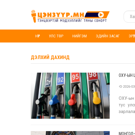
НҮҮР
УЛС ТӨР
НИЙГЭМ
ЭДИЙН ЗАСАГ
ЭРҮ
ДЭЛХИЙ ДАХИНД
ОХУ-ЫН 
2026-03
ОХУ-ын 
тус ул
зарлала
хамтын 
МОНГОЛ–