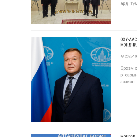
ард түм
нийтэд 
ОХУ-ААС
МЭНДЧИЛ
2025-10
Эрхэм х
р сарын
зохион
идэвхтэ
МОНГОЛ,