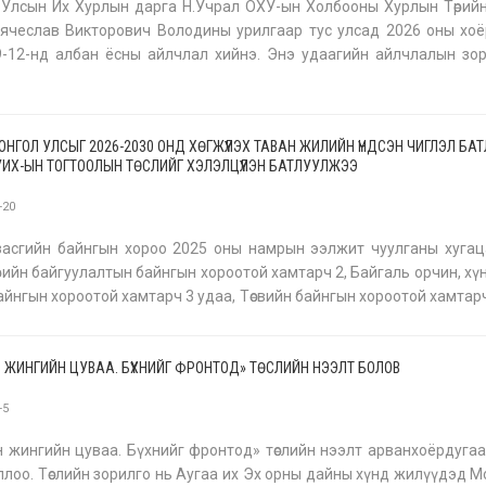
 Улсын Их Хурлын дарга Н.Учрал ОХУ-ын Холбооны Хурлын Төрий
ячеслав Викторович Володины урилгаар тус улсад 2026 оны хо
-12-нд албан ёсны айлчлал хийнэ. Энэ удаагийн айлчлалын зо
Улс, ОХУ-ын иж бүрэн стратегийн түншлэлийг хөгжүүлэх, дээд, өндөр 
МОНГОЛ УЛСЫГ 2026-2030 ОНД ХӨГЖҮҮЛЭХ ТАВАН ЖИЛИЙН ҮНДСЭН ЧИГЛЭЛ БА
УИХ-ЫН ТОГТООЛЫН ТӨСЛИЙГ ХЭЛЭЛЦҮҮЛЭН БАТЛУУЛЖЭЭ
-20
засгийн байнгын хороо 2025 оны намрын ээлжит чуулганы хугац
рийн байгуулалтын байнгын хороотой хамтарч 2, Байгаль орчин, хүнс, 
айнгын хороотой хамтарч 3 удаа, Төсвийн байнгын хороотой хамтарч
 удаа хуралдан эрхлэх асуудлынхаа хүрээнд хамаарах 128 а
 ЖИНГИЙН ЦУВАА. БҮХНИЙГ ФРОНТОД» ТӨСЛИЙН НЭЭЛТ БОЛОВ
-5
 жингийн цуваа. Бүхнийг фронтод» төслийн нээлт арванхоёрдуга
ллоо. Төслийн зорилго нь Аугаа их Эх орны дайны хүнд жилүүдэд 