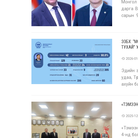
Монгол
дарга В
сарын 9
Монгол 
ЭЗБХ: “
ТУХАЙ” 
2026-01
Эдийн 
удаа, Тө
ахуйн б
нийт 51
«ТЭМЭЭН
2025-12
«Тэмээн
4-нд бо