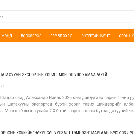
ҮЛ МЭНД
БОЛОВСРОЛ
ГЭР БҮЛ ХҮҮХЭД
ЭНТЕРТАЙНМЕНТ
ОРОН НУ
ШАТАХУУНЫ ЭКСПОРТЫН ХОРИГТ МОНГОЛ УЛС ХАМААРАХГҮЙ
-28
Шадар сайд Александр Новак 2026 оны дөрөвдүгээр сарын 1-ний өдрө
сын шатахууны экспортод бүрэн хориг тавих шийдвэрийг алба
а. Монгол Улсын тухайд ОХУ-тай Газрын тосны бүтээгдэхүүний ч
ажиллагааны хэлэлцээрийг 2024 оны есдүгээр сард байгуулсан.
ОРОСЫН ХОККЕЙН “НӨХӨРСӨГ УУЛЗАЛТ ТЭМЦЭЭН” МАРГААШ БУЮУ 03 ДУ