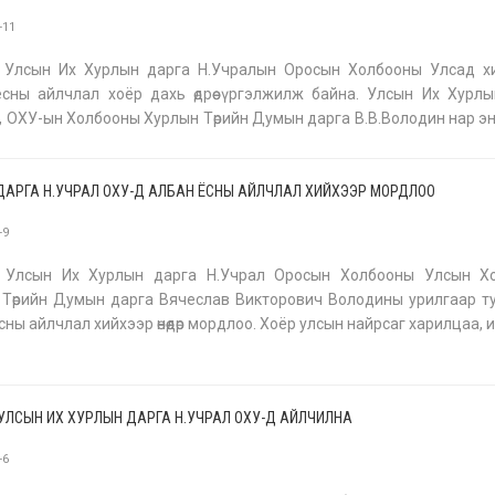
-11
 Улсын Их Хурлын дарга Н.Учралын Оросын Холбооны Улсад х
сны айлчлал хоёр дахь өдрөө үргэлжилж байна. Улсын Их Хурл
, ОХУ-ын Холбооны Хурлын Төрийн Думын дарга В.В.Володин нар э
лбан ёсны хэлэлцээ хийлээ. Хэлэлцээний үеэр Улсын Их Хурлын д
ДАРГА Н.УЧРАЛ ОХУ-Д АЛБАН ЁСНЫ АЙЛЧЛАЛ ХИЙХЭЭР МОРДЛОО
-9
 Улсын Их Хурлын дарга Н.Учрал Оросын Холбооны Улсын Х
Төрийн Думын дарга Вячеслав Викторович Володины урилгаар т
сны айлчлал хийхээр өнөөдөр мордлоо. Хоёр улсын найрсаг харилцаа, 
ийн түншлэлийг хөгжүүлэх, өндөр, дээд түвшний харилцан айлчлалын 
УЛСЫН ИХ ХУРЛЫН ДАРГА Н.УЧРАЛ ОХУ-Д АЙЛЧИЛНА
-6