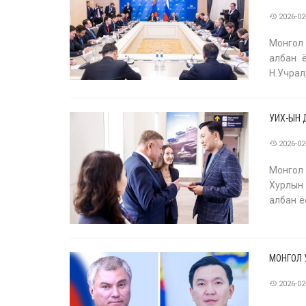
2026-02
Монгол
албан ё
Н.Учрал
10-нд а
УИХ-ЫН 
2026-02
Монгол
Хурлын 
албан ё
стратег
МОНГОЛ 
2026-02