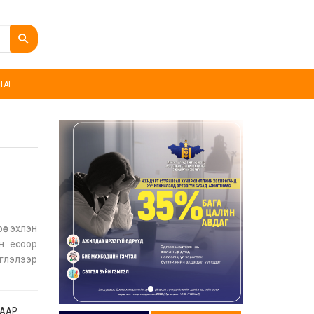
ТАГ
өс эхлэн
н ёсоор
иглэлээр
ГААР