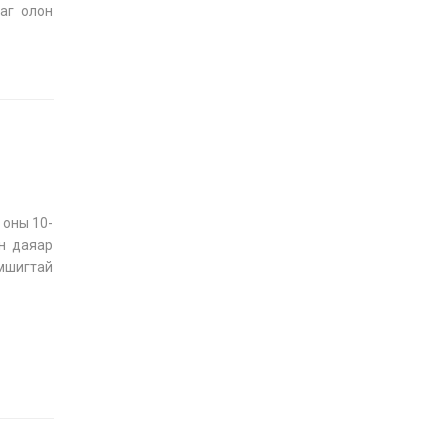
яаг олон
аар
 оны 10-
он даяар
мшигтай