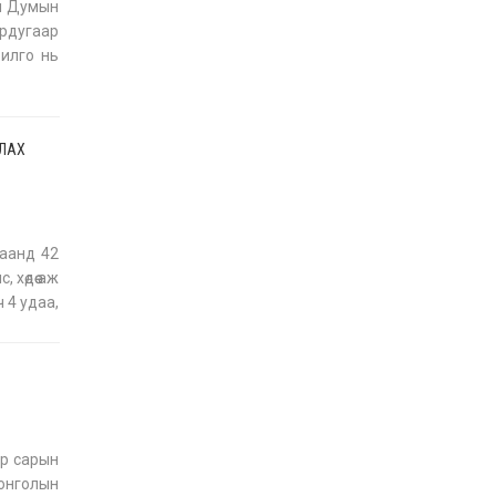
н Думын
ёрдугаар
УИХ-ын дарга
С.Бямбацогт ОУВС-гийн
рилго нь
ажлын хэсгийн
түв
төлөөлөгчдийг хүлээн
авч уулзлаа
2026-06-23
ТЛАХ
аанд 42
хөдөө аж
 4 удаа,
ар сарын
Монголын