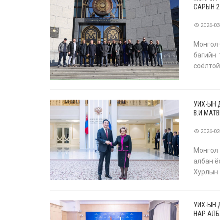
САРЫН 2
2026-03
Монгол–
багийн 
соёлтой
хоттой 
УИХ-ЫН 
В.И.МАТ
2026-02
Монгол
албан ё
Хурлы
В.И.Мат
Их Хур
УИХ-ЫН 
НАР АЛБ