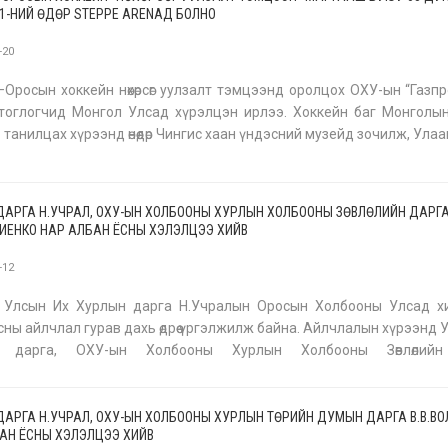
1-НИЙ ӨДӨР STEPPE ARENAД БОЛНО
-20
Оросын хоккейн нөхөрсөг уулзалт тэмцээнд оролцох ОХУ-ын “Газп
тоглогчид Монгол Улсад хүрэлцэн ирлээ. Хоккейн баг Монголын 
 танилцах хүрээнд өнөөдөр Чингис хаан үндэсний музейд зочилж, Ула
танилцах аялал хийлээ. Хоккейн нөхөрсөг уулзалт тэмц
ДАРГА Н.УЧРАЛ, ОХУ-ЫН ХОЛБООНЫ ХУРЛЫН ХОЛБООНЫ ЗӨВЛӨЛИЙН ДАРГ
ВИЕНКО НАР АЛБАН ЁСНЫ ХЭЛЭЛЦЭЭ ХИЙВ
-12
 Улсын Их Хурлын дарга Н.Учралын Оросын Холбооны Улсад х
сны айлчлал гурав дахь өдрөө үргэлжилж байна. Айлчлалын хүрээнд 
н дарга, ОХУ-ын Холбооны Хурлын Холбооны Зөвлөлийн
виенкотой уулзаж, албан ёсны хэлэлцээ хийлээ. Уулзалтын эхэ
лын
ДАРГА Н.УЧРАЛ, ОХУ-ЫН ХОЛБООНЫ ХУРЛЫН ТӨРИЙН ДУМЫН ДАРГА В.В.В
АН ЁСНЫ ХЭЛЭЛЦЭЭ ХИЙВ