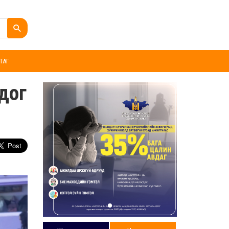
ТАГ
дог