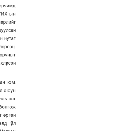
зарчимд
УИХ-ын дарга
С.Бямбацогт ОУВС-гийн
 УИХ-ын
ажлын хэсгийн
төлөөлөгчдийг хүлээн
лөрлийг
авч уулзлаа
2026-06-23
руулсан
он нутаг
лөрсөн,
 орчныг
лүүлсэн
сан юм.
эл оюун
аль нэг
 болгож
т өргөн
лд үйл