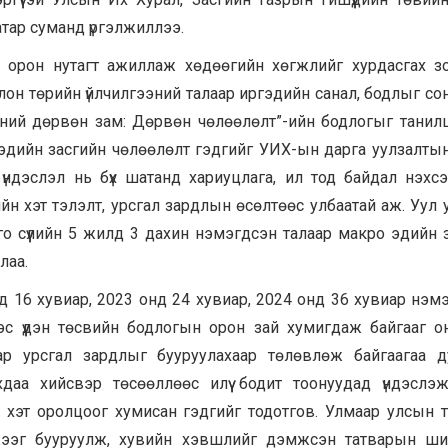
атар суманд үргэлжиллээ.
 орон нутагт ажиллаж хөдөөгийн хөгжлийг хурдасгах з
лон төрийн үйлчилгээний талаар иргэдийн санал, бодлыг со
өний дөрвөн зам: Дөрвөн чөлөөлөлт”-ийн бодлогыг танил
эдийн засгийн чөлөөлөлт гэдгийг УИХ-ын дарга уулзалты
 үндэслэл нь бүх шатанд хариуцлага, ил тод байдал нэхс
н хэт тэлэлт, урсгал зардлын өсөлтөөс улбаатай аж. Уул 
о сүүлийн 5 жилд 3 дахин нэмэгдсэн талаар макро эдийн 
лаа.
д 16 хувиар, 2023 онд 24 хувиар, 2024 онд 36 хувиар нэм
с үүдэн төсвийн бодлогын орон зай хумигдаж байгааг о
аар урсгал зардлыг бууруулахаар төлөвлөж байгаагаа д
аа хийсвэр төсөөллөөс илүү бодит тоонуудад үндэслэж
 хэт оролцоог хумисан гэдгийг тодотгов. Улмаар улсын 
жээг бууруулж, хувийн хэвшлийг дэмжсэн татварын ши