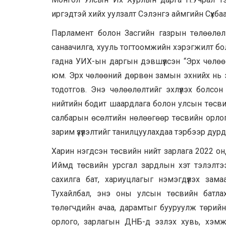
иргэдтэй хийх уулзалт Сэлэнгэ аймгийн Сүхба
Парламент болон Засгийн газрын төлөөлөл
санаачилга, хууль тогтоомжийн хэрэгжилт бо
гадна УИХ-ын даргын дэвшүүлсэн “Эрх чөлө
юм. Эрх чөлөөний дөрвөн замын эхнийх нь 
тодотгов. Энэ чөлөөлөлтийг эхлүүлэх болсон
нийтийн бодит шаардлага болон улсын төсвий
салбарын өсөлтийн нөлөөгөөр төсвийн орлог
зарим үзүүлэлтийг танилцуулахдаа тэрбээр дурд
Харин нэгдсэн төсвийн нийт зарлага 2022 он
Иймд төсвийн урсгал зардлын хэт тэлэлтээ
сахилга бат, хариуцлагыг нэмэгдүүлэх зам
Тухайлбал, энэ оны улсын төсвийн батлахд
төлөгчдийн ачаа, дарамтыг бууруулж төрийн
орлого, зарлагын ДНБ-д эзлэх хувь, хэм