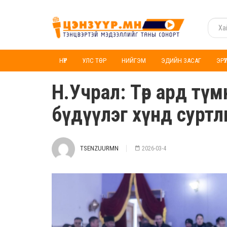
НҮҮР
УЛС ТӨР
НИЙГЭМ
ЭДИЙН ЗАСАГ
ЭРҮ
Н.Учрал: Төр ард тү
бүдүүлэг хүнд суртл
TSENZUURMN
2026-03-4