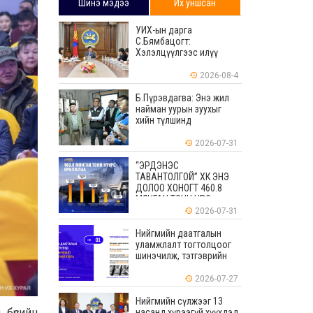
Шинэ мэдээ
Их уншсан
УИХ-ын дарга
С.Бямбацогт:
Хэлэлцүүлгээс илүү
хэрэгжилт, амлалтаас
илүү бодит үр дүн чухал
2026-08-4
Б.Пүрэвдагва: Энэ жил
найман уурын зуухыг
хийн түлшинд
шилжүүлэхээр ажиллаж
байна
2026-07-31
“ЭРДЭНЭС
ТАВАНТОЛГОЙ” ХК ЭНЭ
ДОЛОО ХОНОГТ 460.8
МЯНГАН ТОНН НҮҮРС
АРИЛЖЛАА
2026-07-31
Нийгмийн даатгалын
уламжлалт тогтолцоог
шинэчилж, тэтгэврийн
мөнгөн хуримтлалын
ашиглагдаагүй
2026-07-27
үлдэгдлийг өвлүүлэх
боломжтой боллоо
Нийгмийн сүлжээг 13
 бүсийн
насанд хүрээгүй хүүхдэд