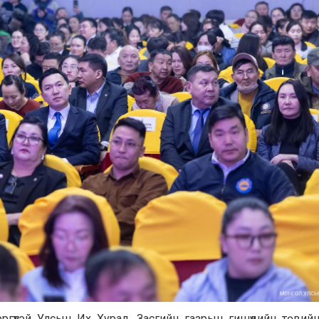
үүтэй Улсын Их Хурал, Засгийн газрын гишүүдийн төвийн