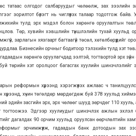
өс татаас олгодог салбаруудыг чөлөөлж, зах зээлийн 
лгээг зорилтот бүлэгт нь чиглүүлэх талаар тодотгож байв.
мжихийн тулд эрх мэдэл болон хөрөнгө оруулалтын төв
онцлов. Төр, хувийн хэвшлийн түншлэлийн тухай хуульд о
мжгүй, зарлагын хязгаарт багтаагүй төсөл, хөтөлбөрүүдийг ор
 дурдлаа. Бизнесийн орчныг бодитоор тэлэхийн тулд хэт төв
гадаадын хөрөнгө оруулагчдад ээлтэй, тогтвортой эрх зүйн
 буй төрийн хэт оролцоог багасгах хуулийн шинэчлэлийг эх
варын реформын хүрээнд хэрэгжүүлэх ажлаас ч танилцуул
йн хүрээнд, хүчин төгөлдөр мөрдөгдөж буй 378 хуульд хийм
ий эдийн засгийн эрх, эрх чөлөөг шууд зөрчдөг 110 хууль, 
гааг тогтоожээ. Эдгээр хуулиудыг шинэчлэх ажлын эхлэл
тийг дагалдах 90 орчим хуульд оруулсан өөрчлөлтийн хам
еформыг эрчимжүүлж, гадаадын банк дотоодын зах зээ