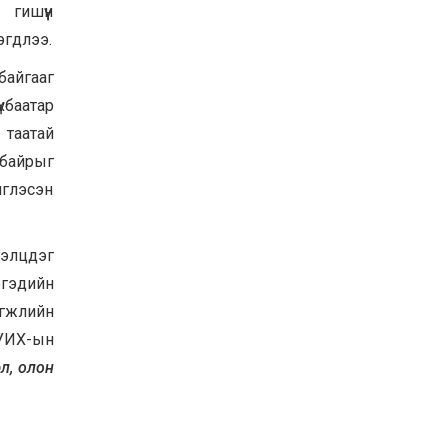
гишүүн
эгдлээ.
байгааг
хбаатар
 таатай
байрыг
иглэсэн
гэлцдэг
ргэдийн
өгжлийн
 УИХ-ын
л, олон