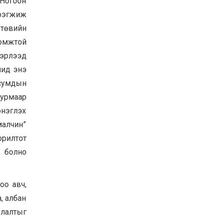
 Ногоон
эрэгжиж
 төвийн
омжтой
вэрлээд
шид энэ
 сумдын
журмаар
энэглэх
алчин”
орилтот
х болно
оо авч,
, албан
улалтыг