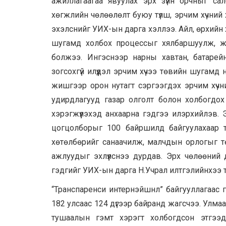
ажиллагаагаа явуулах эрх зүйн орчныг сал
хөгжлийн чөлөөлөлт буюу түлш, эрчим хүчний
эхэлснийг УИХ-ын дарга хэллээ. Айл, өрхийн х
шугамд холбох процессыг хялбаршуулж, 
болжээ. Ингэснээр нарны хавтан, батарей
зогсохгүй илүүдэл эрчим хүчээ төвийн шугам
жишгээр орон нутагт сэргээгдэх эрчим хүчни
удирдлагууд газар олголт болон холбогдох
хэрэгжүүлэхэд анхаарна гэдгээ илэрхийлэв
цогцолборыг 100 байршилд байгуулахаар 
хөтөлбөрийг санаачилж, малчдын орлогыг төр
ажлуудыг эхлүүлснээ дурдав. Эрх чөлөөний
гэдгийг УИХ-ын дарга Н.Учрал илтгэлийнхээ 
“Транспаренси интернэйшнл” байгууллагаас 
182 улсаас 124 дүгээр байранд жагсчээ. Улма
тушаалын гэмт хэрэгт холбогдсон этгээдү