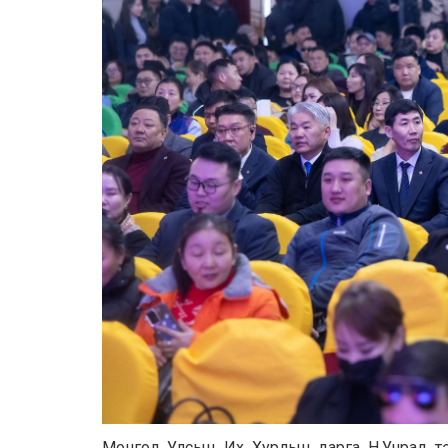
Монгол Улсын Их Хурлын дарга Н.Учрал тэрг