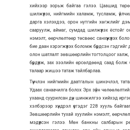
хийхээр зорьж байгаа гэлээ. Цаашид төрө
шилжүүлэх, нийгмийн халамж, тусламж, үйлчи
дарга хэлэхдээ, орон нутгийн хөгжлийг дэ
сааруулж, аймаг, сумдад шилжүүлэх ёстойг 
нэмэлт, өөрчлөлтөөр төсвөөс санхүүжүүлэх боло
бие даан хэрэгжүүлэх боломж бүрдсэн гэдгийг
олон шатлалт зөвшөөрлийн тогтолцоог халж, 
бүрдүүлж, зах зээлийн өрсөлдөөнд саад болж
талаар жишээ татаж тайлбарлав.
Түүнчлэн нийгмийн даатгалын шинэчлэл, тат
Удаах санаачилга болох Эрх зүйн чөлөөлөлти
ухаанд суурилсан дүн шинжилгээ хийхэд иргэн
хэлбэрээр хүндрэл үүсгэдэг 228 хууль бай
Зөвшөөрлийн тухай хуулийн нэмэлт, өөрчлөл
мэдүүлсэн гэлээ. Мөн банкны салбарын р