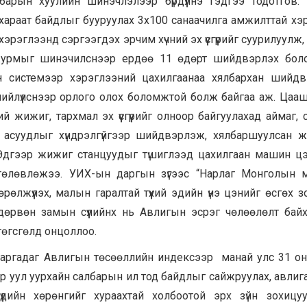
барын хуулийн шинэчлэлээр бүрдүүлнэ гэдгээ тодотгов.
 хараат байдлыг бууруулах 3х100 санаачилга амжилттай х
эрэглээнд сэргээгдэх эрчим хүчний эх үүсгүүрийг суурилуулж,
журмыг шинэчилснээр ердөө 11 өдөрт шийдвэрлэх бол
н системээр хэрэглээний цахилгаанаа хялбархан шийд
д нийлүүлснээр орлого олох боломжтой болж байгаа аж. Цаа
й жижиг, тархмал эх үүсгүүрийг олноор байгуулахад аймаг,
 асуудлыг хүндрэлгүйгээр шийдвэрлэж, хялбаршуулсан 
. Эдгээр жижиг станцуудыг түшиглээд цахилгаан машин ц
төлөвлөжээ. УИХ-ын даргын зүгээс “Нарлаг Монголын м
өлжүүлэх, малын гаралтай түүхий эдийн үнэ цэнийг өсгөх з
 дөрвөн замын сүүлийнх нь Авлигын эсрэг чөлөөлөлт бай
төгсгөлд онцоллоо.
гаргадаг Авлигын төсөөллийн индексээр манай улс 31 он
ар уул уурхайн салбарын ил тод байдлыг сайжруулах, авлига
үдийн хөрөнгийг хураахтай холбоотой эрх зүйн зохицу