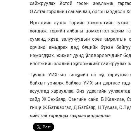
сайжруулах ёстой гэсэн зөвлөмж гаргас
О.Алтангэрэлийн санаачлан, өргөн мэдүүлсэн 
Иргэдийн зүгээс Төрийн хэмнэлтийн тухай 
хөндөж, төрийн албаны цомхотгол зарим газа
суманд хүүхэд, залуучуудын соёл амралтын х
орчинд амьдрах дэд бүтцийн бүтээн байг
нэмэгдүүлэх, жижиг дунд үйлдвэрлэгчдийг б
ипотекийн зээлийн хүртээмжийг сайжруулах зэ
Түүнчлэн УИХ-ын гишүүдийн ёс зүй, хариуц
байхыг уриалж байлаа. УИХ-ын даргаас гадна
асуултад хариуллаа. Энэ удаагийн уулзалтад
сайд Ж.Энхбаяр, Сангийн сайд Б.Жавхлан, С
гишүүн Ж.Батжаргал, Д.Батбаяр, Ц.Туваан, С.Л
нийттэй харилцах газраас мэдээллээ.